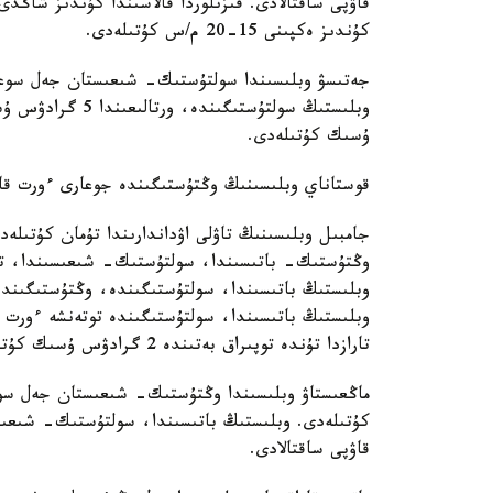
قاۋپى ساقتالادى. قىزىلوردا قالاسىندا كۇندىز شا
كۇندىز ەكپىنى 15-20 م/س كۇتىلەدى.
ۇسىك كۇتىلەدى.
قوستاناي وبلىسىنىڭ وڭتۇستىگىندە جوعارى ءورت قاۋ
جامبىل وبلىسىنىڭ تاۋلى اۋداندارىندا تۇمان كۇتى
وبلىستىڭ باتىسىندا، سولتۇستىگىندە توتەنشە ءورت ق
تارازدا تۇندە توپىراق بەتىندە 2 گرادۋس ۇسىك كۇتىلەدى.
كۇتىلەدى. وبلىستىڭ باتىسىندا، سولتۇستىك- شىعىسى
قاۋپى ساقتالادى.