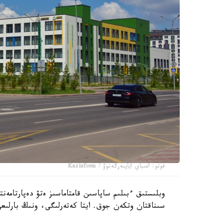
فوتو: اعىباي اياپبەرگەنوۆ / Kazinform
سىناقتان وتكەن جوق. ايتا كەتەرلىگى، ونىڭ بارلىعى