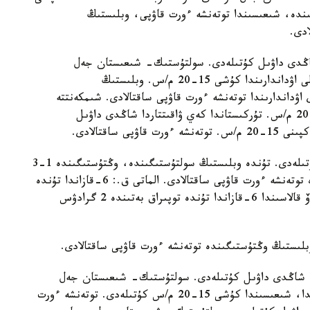
گىندە، شىعىسىندا توتەنشە ءورت قاۋپى، وبلىستىڭ
دى.
شاڭدى داۋىل كۇتىلەدى. سولتۇستىك- شىعىستان جەل
سوعادى، وبلىستىڭ سولتۇستىگىندە، باتىسىندا، تاۋلى اۋداندارىندا كۇشى 15-20 م/س. وبلىستىڭ
ۋداندارىندا توتەنشە ءورت قاۋپى ساقتالادى. شىمكەنتتە
سولتۇستىك- شىعىستان جەل سوعادى، ەكپىنى 15-20 م/س. تۇركىستاندا كەي ۋاقىتتاردا شاڭدى داۋىل
ساقتالادى.
تۇندە الماتى وبلىسىنىڭ تاۋلى اۋداندارىندا تۇمان كۇتىلەدى. تۇندە وبلىستىڭ سولتۇستىگىندە، وڭتۇستىگىندە 1-3
گرادۋس ۇسىك كۇتىلەدى. وبلىستىڭ سولتۇستىگىندە توتەنشە ءورت قاۋپى ساقتالادى. الماتى ق.: 6-قازاندا تۇندە
توپىراق بەتىندە 2 گرادۋس ۇسىك كۇتىلەدى. قونايەۆ قالاسىندا 6-قازاندا تۇندە توپىراق بەتىندە 2 گرادۋس
بلىستىڭ وڭتۇستىگىندە توتەنشە ءورت قاۋپى ساقتالادى.
ندا شاڭدى داۋىل كۇتىلەدى. سولتۇستىك- شىعىستان جەل
سوعادى، تاڭەرتەڭ جانە كۇندىز وبلىستىڭ ورتالىعىندا، شىعىسىندا كۇشى 15-20 م/س كۇتىلەدى. توتەنشە ءورت