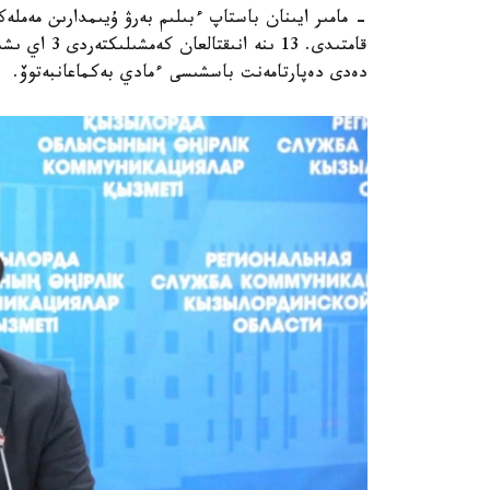
قامتىدى. 13 
دەدى دەپارتامەنت باسشىسى ءمادي بەكماعانبەتوۆ.