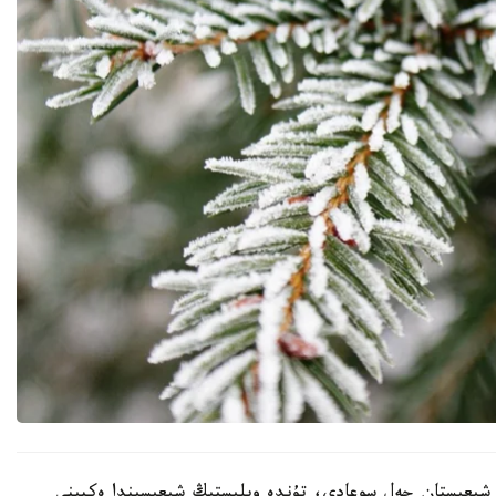
- شىعىستان جەل سوعادى، تۇندە وبلىستىڭ شىعىسىندا ەكپىنى