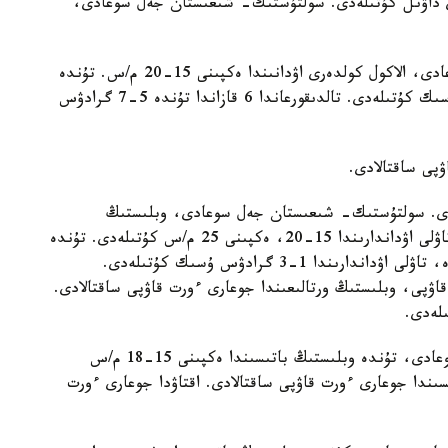
ڭدى داۋىل كۇتىلەدى. سولتۇستىك- شىعىستان جەل سوعادى،
جەتىسۋ وبلىسىندا سولتۇستىك- شىعىستان جەل سوعادى، الاكول كولدەرى اۋدانىندا ەكپىنى 15-20 م/س. تۇندە
وبلىستىڭ سولتۇستىگىندە، ورتالىعىندا 5 گرادۋس ۇسىك كۇتىلەدى. تالدىقورعاندا 6 قازاندا تۇندە 5-7 گرادۋس
پى ساقتالادى.
لەدى. سولتۇستىك- شىعىستان جەل سوعادى، وبلىستىڭ
وڭتۇستىك- باتىسىندا، سولتۇستىك- شىعىسىندا، تاۋلى اۋداندارىندا 15-20، ەكپىنى 25 م/س كۇتىلەدى. تۇندە
وبلىستىڭ باتىسىندا، سولتۇستىگىندە، وڭتۇستىگىندە، تاۋلى اۋداندارىندا 1-3 گرادۋس ۇسىك كۇتىلەدى.
اۋپى، وبلىستىڭ ورتالىعىندا جوعارى ءورت قاۋپى ساقتالادى.
ماڭعىستاۋ وبلىسىندا وڭتۇستىك- شىعىستان جەل سوعادى، تۇندە وبلىستىڭ باتىسىندا ەكپىنى 15-18 م/س
ندا جوعارى ءورت قاۋپى ساقتالادى. اقتاۋدا جوعارى ءورت