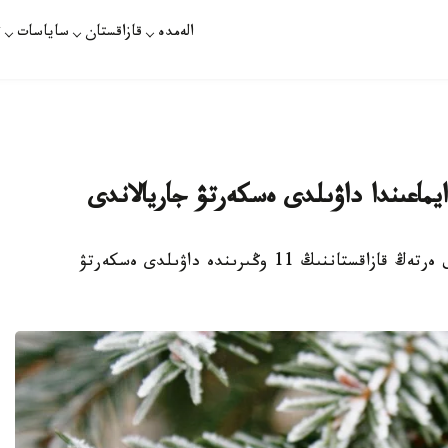
الەمدە
قازاقستان
ساياسات
ت
استانا. KAZINFORM - «قازگيدرومەت» ر م ق ەرتەڭ قازاقستاننىڭ 11 وڭىرىندە داۋىلدى ەسكەرتۋ