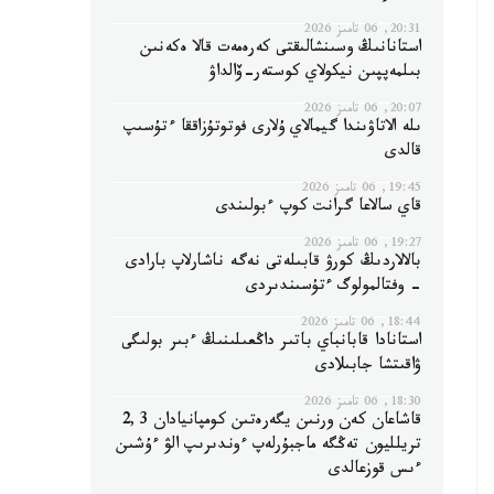
20:31, 06 تامىز 2026
استانانىڭ وسىنشالىقتى كەرەمەت قالا ەكەنىن
بىلمەپپىن نيكولاي كوستەر-ۆالداۋ
20:07, 06 تامىز 2026
ىلە الاتاۋىندا گيمالاي ۇلارى فوتوتۇزاققا ءتۇسىپ
قالدى
19:45, 06 تامىز 2026
قاي سالاعا گرانت كوپ ءبولىندى
19:27, 06 تامىز 2026
بالالاردىڭ كورۋ قابىلەتى نەگە ناشارلاپ بارادى
- وفتالمولوگ ءتۇسىندىردى
18:44, 06 تامىز 2026
استانادا قابانباي باتىر داڭعىلىنىڭ ءبىر بولىگى
ۋاقىتشا جابىلادى
18:30, 06 تامىز 2026
قاشاعان كەن ورنىن يگەرەتىن كومپانيادان 2,3
تريلليون تەڭگە ماجبۇرلەپ ءوندىرىپ الۋ ءۇشىن
ءىس قوزعالدى