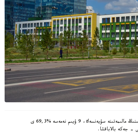
وبلىستىق ءبىلىم ساپاسىن قامتاماسىز ەتۋ دەپارتامەنتىنىڭ مالىمەتىنە سۇيەنسەك، 9 ۇيىم نەمەسە %69,3 ى
 - جەكە بالاباقشا.