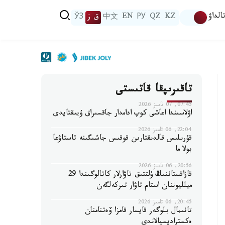
الداۋ
KZ
QZ
РУ
EN
中文
ق ز
ЎЗ
تاقىرىپقا قاتىستى
07:45, 07 تامىز 2026
اۋلاسىندا اعاشى كوپ ادامدار جاقسىراق ۇيىقتايدى
22:04, 06 تامىز 2026
قۇرىلىس قالدىقتارىن قوقىس جاشىگىنە تاستاۋعا
بولا ما
20:56, 06 تامىز 2026
قازاقستاننىڭ ۇلتتىق تاۋارلار كاتالوگىندا 29
ميلليوننان استام تاۋار تىركەلگەن
20:45, 06 تامىز 2026
تانىمال بلوگەر قايسار قامزا ۆەتنامنان
ەكستراديسيالاندى