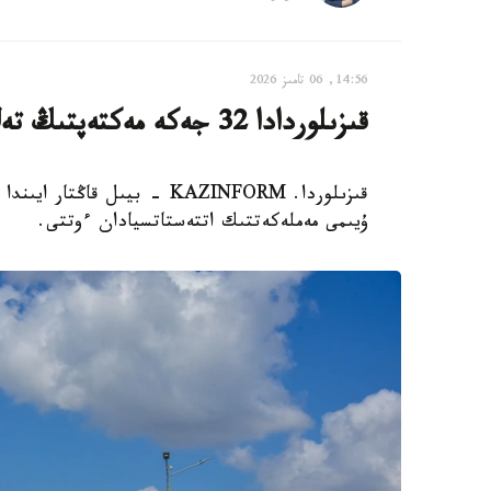
14:56, 06 تامىز 2026
قىزىلوردادا 32 جەكە مەكتەپتىڭ تەڭ جارتىسى جابىلىپ قالدى
ۇيىمى مەملەكەتتىك اتتەستاتسيادان ءوتتى.