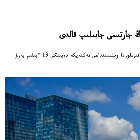
قىزىلوردا. KAZINFORM - بيىل قاڭتار ايىندا قىزىلوردا وبلىسىنداعى مەكتەپكە دەيىنگى 13 ءبىلىم بەرۋ