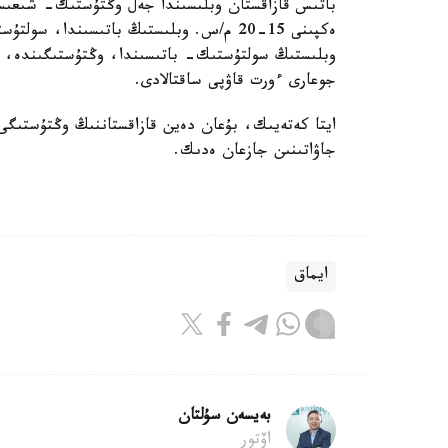
باتىس قازاقستان وبلىسىندا جەل وڭتۇستىك- شىعىست
ەكپىنى 15-20 م/س. وبلىستىڭ باتىسىندا، س
وبلىستىڭ سولتۇستىك- باتىسىندا، وڭتۇستىگىندە، و
جوعارى ءورت قاۋپى ساقتالادى.
ايتا كەتەيىك، بۇعان دەين قازاقستاننىڭ وڭتۇستىگى
جاۋاتىنىن جازعان ەدىك.
ايماق
بەيسەن سۇلتان
اۆتور