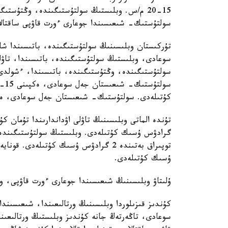
15-20 م/س. وبلىستىڭ سولتۇستىگىندە، وڭتۇستى
سولتۇستىك- شىعىسىندا جوعارى ءورت قاۋپى ساقتالا
تۇركىستان وبلىسىنىڭ سولتۇستىگىندە، باتىسىندا 
سولتۇستىگىندە، وڭتۇستىگىندە، باتىسىندا، ءشولدى ا
كۇتىلەدى. سولتۇستىك- شىعىستان جەل سوعادى، ەكپىنى 15-20 م/س. توتەنشە ءورت قاۋپى 
ۇسىك كۇتىلەدى.
ۇلىتاۋ وبلىسىنىڭ شىعىسىندا جوعارى ءورت قاۋپى، و
كۇندىز قىزىلوردا وبلىسىنىڭ ورتالىعىندا، شىعىسى