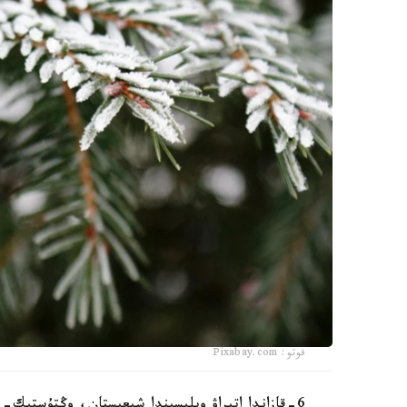
فوتو: Pixabay.com
6-قازاندا اتىراۋ وبلىسىندا شىعىستان، وڭتۇستىك