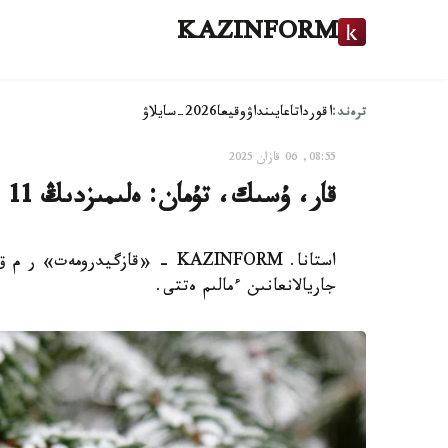
KAZINFORM
ترەند:
اقوردا
تاعايىنداۋ
وقيعا
2026-سايلاۋ
08:55, 06 قازان 2025
قار، ۇسىك، تۇمان: ەلىمىزدىڭ 11 ايماعىندا داۋىلدى ەسكەرتۋ جاريالاندى
جاريالانعانىن ءمالىم ەتتى.