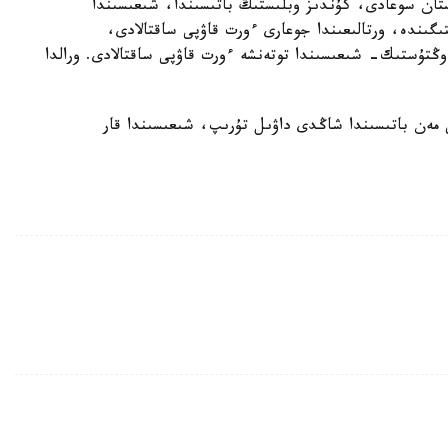
ان سوعادى، كۇندىز وبلىستىڭ باتىسىندا، شىعىسىندا
ولتۇستىگىندە، ورتالىعىندا جوعارى ءورت قاۋپى ساقتالادى،
ڭتۇستىك- شىعىسىندا توتەنشە ءورت قاۋپى ساقتالادى. ورالدا
 مەن باتىسىندا شاڭدى داۋىل تۇرىپ، شىعىسىندا قار