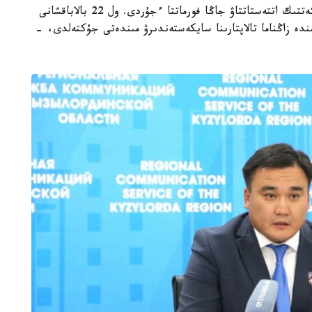
- مامىر ايىنان باستاپ ءبىلىم بەرۋ ۇيىمدارىن مەملەكەتتىك اتتەستاتتاۋ جاڭا فورماتتا ءجۇردى. ول 22 بالاباقشانى
ىنە انىقتالعان كەمشىلىكتەردى 3 اي ىشىندە زاڭناما تالاپتارىنا سايكەستەندىرۋ مىندەتى جۇكتەلدى، -