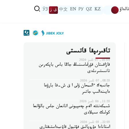
الداۋ
KZ
QZ
РУ
EN
中文
ق ز
ЎЗ
تاقىرىپقا قاتىستى
18:04, 07 تامىز 2026
قازاقستان قۇراماسىنىڭ جاڭا باس باپكەرىن
تانىستىرىلدى
08:55, 07 تامىز 2026
جانىبەك ءالىمحان ۇلى ا ق ش-قا بارۋعا
دايىندالىپ جاتىر
11:55, 06 تامىز 2026
شىمكەنتتە الەم چەمپيونى اتانعان جاس بالۋانعا
كولىك سىيلادى
22:05, 05 تامىز 2026
استانادا ەۋروپالىق فۋتبول قاۋىمداستىقتارى