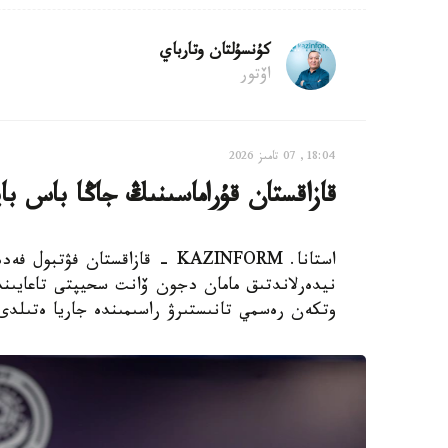
كۇنسۇلتان وتارباي
اۆتور
18:04, 07 تامىز 2026
قازاقستان قۇراماسىنىڭ جاڭا باس با
استانا. KAZINFORM - قازاقستان
نيدەرلاندتىق مامان دجون ۆانت سحيپتى تاعايىندا
وتكەن رەسمي تانىستىرۋ راسىمىندە جاريا ەتىلدى