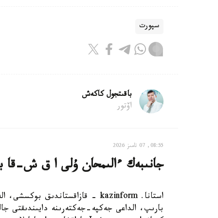
سپورت
باقىتجول كاكەش
اۆتور
08:55, 07 تامىز 2026
جانىبەك ءالىمحان ۇلى ا ق ش-قا بار
استانا. kazinform - قازاقستاندىق 
بارىپ، الداعى جەكپە-جەكتەرىنە دايىندىقتى جال