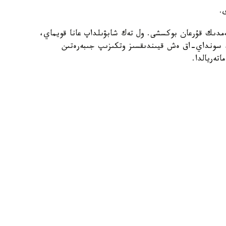
ەمدىك قۇرعان بوكسشى. ول تەك شابۋىلداپ عانا قويماي،
پ، سونداي-اق ەش قيىندىقسىز وتكىزىپ جىبەرەتىن
تەريالدا.