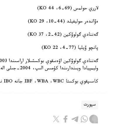
لارري حولمس (69-6، 44 KO)
ەۆاندەر حوليفيلد (44-10، 29 KO)
گەننادي گولوۆكين (42-2، 37 KO)
پانچو ۆيليا (77-4، 22 KO)
وليمپيادا ويىندارىندا كۇمىس الىپ، 2004-جىلى الەم چەمپيوناتىندا جەڭىمپاز اتاندى.
كاسىپقوي بوكستا IBF ،WBA ،WBC جانە IBO نۇسقالارى بويىنشا الەم چەمپيونى بولعان.
سپورت