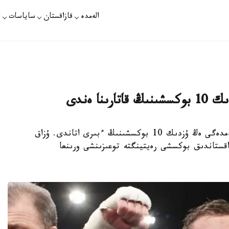
الەمدە
قازاقستان
ساياسات
ت
ا ەندى
استانا. KAZINFORM – گەننادي گولوۆكين الەمدەگى ەڭ ۇزدىك 10 بوكسشىنىڭ ءبىرى اتاندى. ۇزاق
اقستاندىق بوكسشى رەيتينگتە توعىزىنشى ورىنعا