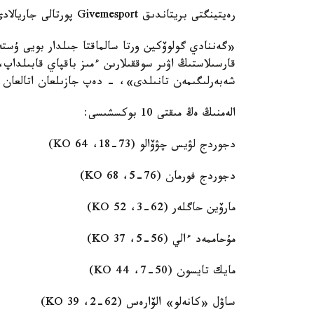
رەيتينگتى بريتاندىق Givemesport پورتالى جاريالادى.
«گەننادي گولوۆكين ورتا سالماقتا جىلدار بويى ۇست
قارسىلاستىڭ اۋىر سوققىلارىن ءمىز باقپاي قابىلدا
شەبەرلىگىمەن تانىلدى»، - دەپ جازىلعان اتالعان ما
الەمنىڭ ەڭ مىقتى 10 بوكسشىسى:
دجوردج لۋيس چۋۆالو (73-18، 64 KO)
دجوردج فورمان (76-5، 68 KO)
مارۆين حاگلەر (62-3، 52 KO)
مۇحاممەد ءالي (56-5، 37 KO)
مايك تايسون (50-7، 44 KO)
ساۋل «كانەلو» الۆارەس (62-2، 39 KO)