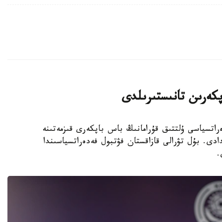
پكەرىن تانىستىرىلدى
 فۋتبول فەدەراتسياسى ۇلتتىق قۇرامانىڭ باس باپكەرى قىزمەتىنە
دى. بۇل تۋرالى قازاقستان فۋتبول فەدەراتسياسىندا
.