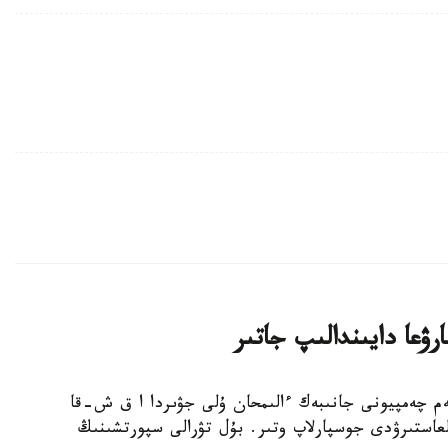
ۋعا دايىندالىپ جاتىر
بوكسشى، الەم چەمپيونى جانىبەك ءالىمحان ۇلى جۋىردا ا ق ش-قا
عاستىرۋدى جوسپارلاپ وتىر. بۇل تۋرالى سپورتشىنىڭ