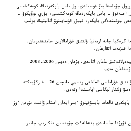
 نۇربول جۇماسقاليەۆ قوسىلدى. ول باس باپكەردىڭ كومەكشىسى
دوس احمەتوۆ - باس باپكەردىڭ كومەكشىسى، يۋري نوۆيكوۆ -
ىعى جونىندەگى باپكەر، تيمۋر قۇسايىنوۆ اناليتيك بولىپ
گرەكيا جانە ارمەنيا ۇلتتىق قۇرامالارىن جاتتىقتىرعان.
ا قىزمەت اتقارعان.
ول قازاقستان ۇلتتىق قۇراماسىن باسقارعان ەكىنشى نيدەرلاندتىق مامان اتاندى. بۇعان دەيىن 2006-2008
 ۇستاعان ەدى.
دجون ۆانت سحيپ جەتەكشىلىك ەتەتىن قازاقستان ۇلتتىق قۇراماسى العاشقى رەسمي ماتچىن 26 -قىركۇيەكتە
ەسۋ ۇلتتار ليگاسى اياسىندا وتەدى.
اپكەرى تالعات بايسۋفينوۆ ءبىر ايدان استام ۋاقىت بۇرىن ءوز
ن قۇرۋدا جاساندى ينتەللەكت جۇيەسىن ەنگىزىپ جاتىر.