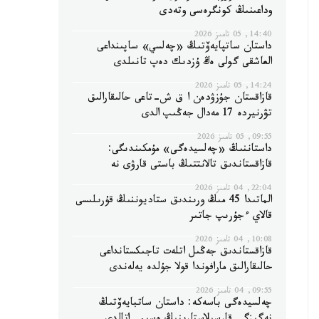
وداعىنىڭ كونگرەسى وتەدى
14:40, 05 تامىز 2026
داستان ساتپايەۆتىڭ «چەلسي» ساپىنداعى
العاشقى گولى ەڭ ۇزدىك دەپ تانىلدى
14:24, 05 تامىز 2026
قازاقستان جۇزۋدەن ا ق ش-تاعى حالىقارالىق
تۋرنيردە 17 مەدال جەڭىپ الدى
09:55, 05 تامىز 2026
داستاننىڭ «چەلسيدەگى» مۇمكىندىگى:
قازاقستاندىق تالانتتىڭ باستى قارۋى نە
22:04, 04 تامىز 2026
الماتىدا 45 مىڭ ورىندىق ستاديوننىڭ قۇرىلىسى
قالاي ءجۇرىپ جاتىر
10:08, 04 تامىز 2026
قازاقستاندىق جەڭىل اتلەت تاجىكستانداعى
حالىقارالىق مارافوندا قولا جۇلدە يەلەندى
09:55, 04 تامىز 2026
چەلسيدەگى باسەكە: داستان ساتبايەۆتىڭ