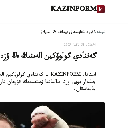
KAZINFORM
ترەند:
اقوردا
تاعايىنداۋ
وقيعا
2026-سايلاۋ
21:54, 31 قاڭتار 2025
گەننادي گولوۆكين الەمنىڭ ەڭ ۇزدىك 10 بوكسشىنىڭ قاتارىن
جىلدار بويى ورتا سالماقتا ۇستەمدىك قۇرعان قاز
جايعاسقان.