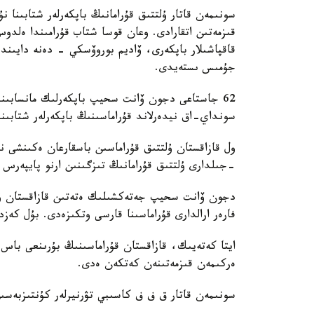
سونىمەن قاتار ۇلتتىق قۇرامانىڭ باپكەرلەر شتابىنا
قىزمەتىن اتقارادى. وعان قوسا شتاب قۇرامىندا ەل
قاقپاشىلار باپكەرى، ۆاديم بوروۆسكي - دەنە دايىند
جۇمىس ىستەيدى.
62 جاستاعى دجون ۆانت سحيپ باپكەرلىك مانسابىندا 
سونداي-اق نيدەرلاند قۇراماسىنىڭ باپكەرلەر شتابىند
-جىلدارى ۇلتتىق قۇرامانىڭ تىزگىنىن ارنو پايپەرس
فارەر ارالدارى قۇراماسىنا قارسى وتكىزەدى. بۇل كەزد
ايتا كەتەيىك، قازاقستان قۇراماسىنىڭ بۇرىنعى باس ب
ەركىمەن قىزمەتىنەن كەتكەن ەدى.
سونىمەن قاتار ق ف ف كاسىبي تۋرنيرلەر كۇنتىزبەسى