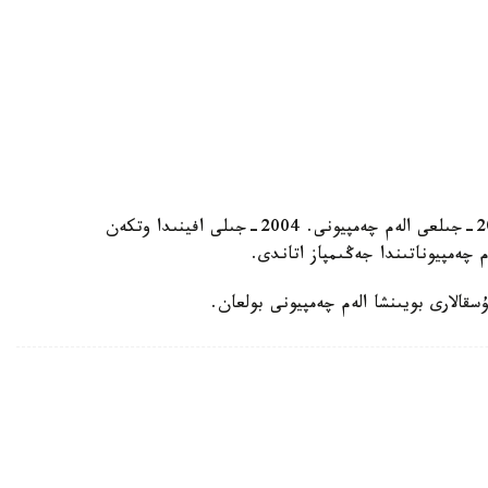
گەننادي گولوۆكين اۋەسقوي بوكسشىلار اراسىندا 2003-جىلعى الەم چەمپيونى. 2004-جىلى افينىدا وتكەن