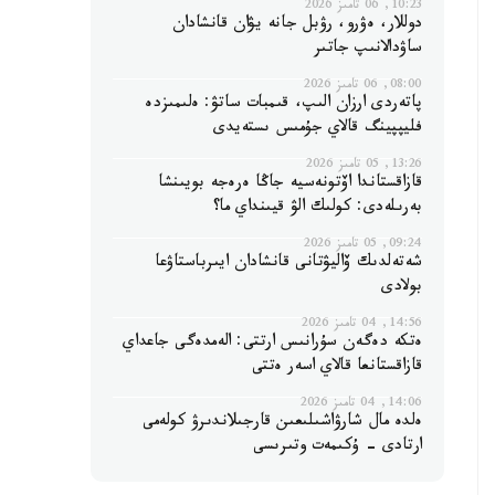
10:23, 06 تامىز 2026
دوللار، ەۋرو، رۋبل جانە يۋان قانشادان
ساۋدالانىپ جاتىر
08:00, 06 تامىز 2026
پاتەردى ارزان الىپ، قىمبات ساتۋ: ەلىمىزدە
فليپپينگ قالاي جۇمىس ىستەيدى
13:26, 05 تامىز 2026
قازاقستاندا اۆتونەسيە جاڭا ەرەجە بويىنشا
بەرىلەدى: كولىك الۋ قيىنداي ما؟
09:24, 05 تامىز 2026
شەتەلدىك ۆاليۋتانى قانشادان ايىرباستاۋعا
بولادى
14:56, 04 تامىز 2026
ەتكە دەگەن سۇرانىس ارتتى: الەمدەگى جاعداي
قازاقستانعا قالاي اسەر ەتتى
14:06, 04 تامىز 2026
ەلدە مال شارۋاشىلىعىن قارجىلاندىرۋ كولەمى
ارتادى - ۇكىمەت وتىرىسى