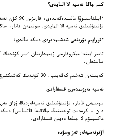
كىم جاڭا نەسيە الا المايدى؟
ءابىلقاسىموۆا م
تۇتىنۋشىلىق نەسيە الا المايدى. سونىمەن قاتار، جاڭ
ءتورايىم بۇرىنعى شەشىمدەردى ەسكە سالدى:
تامىز ايىندا ميكروقارجى ۇيىمدارىنان ءبىر كۇندىك كە
سالىنعان.
كەيىننەن شەشىم كەڭەيىپ، 30 كۇندىك كەشىكتىرۋى بار ازاماتتار دا جاڭا نەسيە الا المايتىن بولىپ وزگەرگەن.
نەسيە مەرزىمدەرى قىسقارادى
سونىمەن قاتار، تۇتىنۋشىلىق نەسيەلەردىڭ ۇزاق مەرز
ماكسيمۋم 5 جىلعا دەيىن قىسقارادى.
اۆتونەسيەلەر تەز وسۋدە