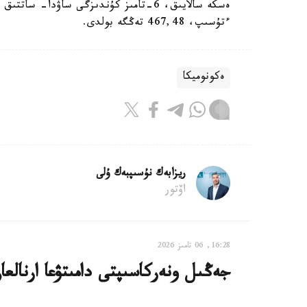
ءتۇسىپ، 467,48 تەڭگە بولدى.
ەكونوميكا
ريزابەك نۇسىپبەك ۇلى
اۆتور
16:28, 06 تامىز 2026
جەڭىل ونەركاسىپتى دامىتۋعا ارنالعان 28 شارا ىسكە اسىرى