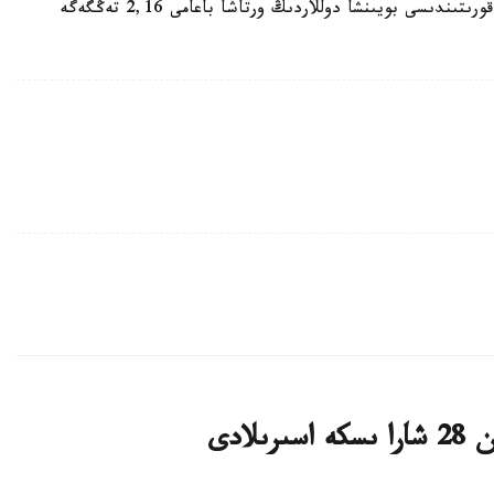
ەسكە سالايىق، 6-تامىز كۇندىزگى ساۋدا- ساتتىق قورىتىندىسى بويىنشا دوللاردىڭ ورتاشا باعامى 2,16 تەڭگەگە
لادى