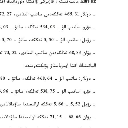
Kurs.kz مالىمەتىنشە، قازىرگى ۋاقىتتا ەلوردانىڭ اقشا ايىرباستاۋ پۋنكتتەرىندە:
- دوللار 465,31 تەڭگەدەن ساتىپ الىنادى، 472,27 تەڭگەدەن ساتىلادى؛
- ەۋرو: ساتىپ الۋ - 534,03 تەڭگە، ساتۋ - 544,03 تەڭگە؛
- رۋبل: ساتىپ الۋ - 5,50 تەڭگە، ساتۋ - 5,70 تەڭگە؛
- يۋان 68,83 تەڭگەدەن ساتىپ الىنادى، 73,02 تەڭگەدەن ساتىلادى.
الماتىنىڭ اقشا ايىرباستاۋ پۋنكتتەرىندە:
- دوللار: ساتىپ الۋ - 468,64 تەڭگە، ساتۋ - 470,80 تەڭگە؛
- ەۋرو: ساتىپ الۋ - 538,75 تەڭگە، ساتۋ - 543,96 تەڭگە؛
- رۋبل 5,52 - 5,66 تەڭگە ارالىعىندا ساۋدالانادى.
- يۋان 68,66 - 71,15 تەڭگە ارالىعىندا ساۋدالانىپ جاتىر.