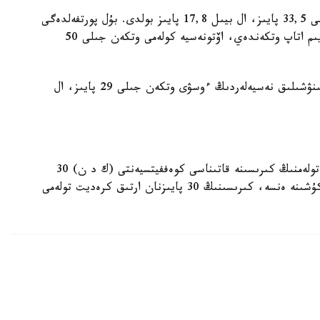
2024-جىلى تۇتىنۋشىلىق نەسيەلەردىڭ ءوسۋ قارقىنى 33,5 پايىز، ال بيىل 17,8 پايىز بولدى. بۇل پورتفەلدەگى
اۆتوكرەديتتەردىڭ ۇلەسى 25 پايىزعا جەتكەن. ءتورايىم اتاپ وتكەندەي، اۆتونەسيە كولەمى وتكەن جىلى 50
مادينا ءابىلقاسىموۆانىڭ ايتۋىنشا، تەك كەپىلسىز تۇتىنۋشىلىق نەسيەلەردىڭ ءوسۋى وتكەن جىلى 29 پايىز، ال
بۇعان دەيىن حابارلانعانداي، قازاقستاندا نەسيەلىك تولەمنىڭ كىرىسىنە قاتىناسى كوەففيتسيەنتى (ك د ن) 30
پايىزعا دەيىن تومەندەتىلۋى مۇمكىن. بۇل وزگەرىس كۇشىنە ەنسە، كىرىسىنىڭ 30 پايىزنان ارتىق كرەديت تولەمى