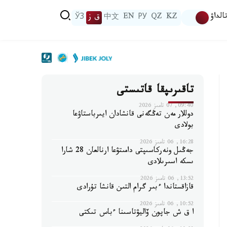
الداۋ
KZ
QZ
РУ
EN
中文
ق ز
ЎЗ
تاقىرىپقا قاتىستى
09:40, 07 تامىز 2026
دوللار مەن تەڭگەنى قانشادان ايىرباستاۋعا
بولادى
16:28, 06 تامىز 2026
جەڭىل ونەركاسىپتى دامىتۋعا ارنالعان 28 شارا
ىسكە اسىرىلادى
13:52, 06 تامىز 2026
قازاقستاندا ءبىر گرام التىن قانشا تۇرادى
10:52, 06 تامىز 2026
ا ق ش جاپون ۆاليۋتاسىنا ءباس تىكتى