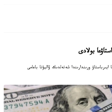
ستاۋعا بولادى
الماتى اقشا ايىرباستاۋ ورىندارىندا شەتەلدىك ۆاليۋتا باعامى