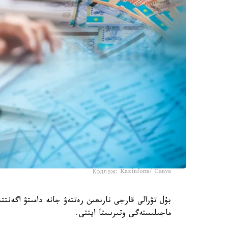
Коллаж: Kazinform/ Canva
بۇل تۋرالى قارجى نارىعىن رەتتەۋ جانە دامىتۋ اگەنتتى
ماجىلىستەگى وتىرىستا ايتتى.