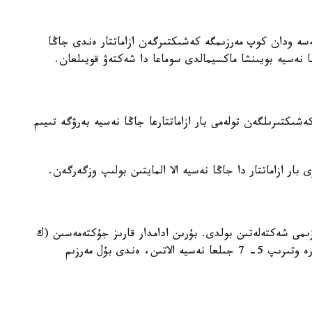
الىمدەگەندەي، قارىزىن 90 كۇن نەمەسە ودان كوپ مەرزىمگە كەشىكتىرگەن ازاماتتار ەندى جاڭا
ا نەسيە بويىنشا ماكسيمالدى سوماعا دا شەكتەۋ قويىلعان.
شىكتىرىلگەن تولەمى بار ازاماتتارعا جاڭا نەسيە بەرۋگە تىيىم
ىمى شەكتەلەتىن بولدى. بۇرىن ادامدار قارىز جۇكتەمەسىن (ك
د ن - كرەديت تولەمىنىڭ جالاقىعا قاتىناسى) ەسكەرە وتىرىپ 5- 7 جىلعا نەسيە الاتىن، ەندى بۇل مەرزىم