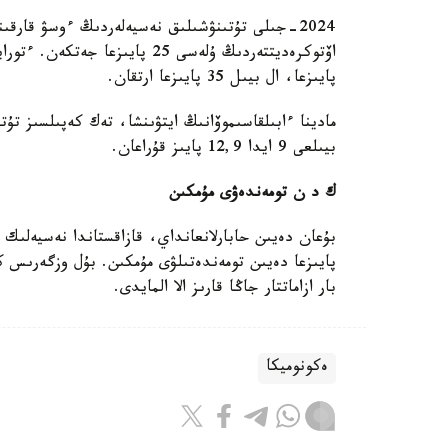
پايىزعا، ال بيىل 35 پايىزعا ارتقان.
بيىلعى 9 ايدا 12,9 پايىز قۇراعان.
ك د ن تومەندەۋى مۇمكىن
بار ازاماتتار جاڭا قارىز الا المايدى.
ەكونوميكا