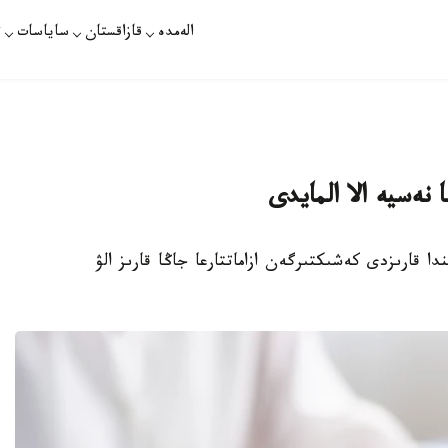
الەمدە
قازاقستان
ساياسات
ت
 نەسيە الا المايدى
سيە تاريحىندا قارىزدى كەشىكتىرگەن ازاماتتارعا جاڭا قارىز الۋ