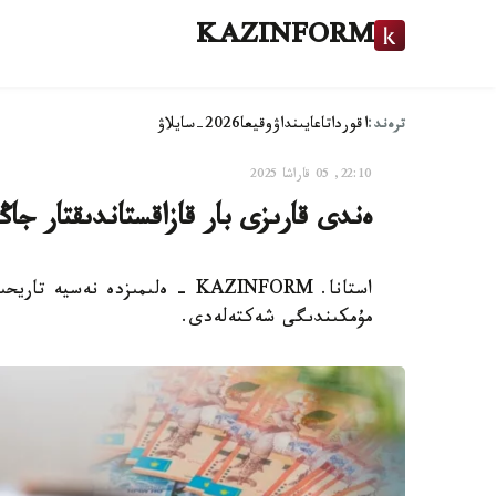
KAZINFORM
ترەند:
اقوردا
تاعايىنداۋ
وقيعا
2026-سايلاۋ
22:10, 05 قاراشا 2025
ەندى قارىزى بار قازاقستاندىقتار جاڭا
استانا. KAZINFORM - ەلىمىزدە نە
مۇمكىندىگى شەكتەلەدى.