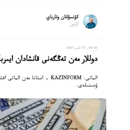
كۇنسۇلتان وتارباي
اۆتور
09:40, 07 تامىز 2026
دوللار مەن تەڭگەنى قانشادان ايىربا
الماتى. KAZINFORM - استانا مەن 
ۇسىنىلدى.