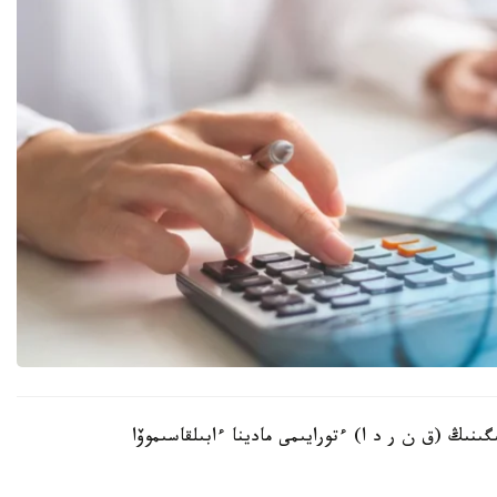
گىنىڭ (ق ن ر د ا) ءتورايىمى مادينا ءابىلقاسىموۆا