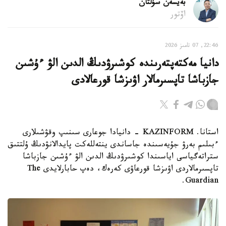
بەيسەن سۇلتان
اۆتور
22:46, 07 تامىز 2026
دانيا مەكتەپتەرىندە كوشىرۋدىڭ الدىن الۋ ءۇشىن
جازباشا تاپسىرمالار اۋىزشا قورعالادى
استانا. KAZINFORM - دانيادا جوعارى سىنىپ وقۋشىلارى
ءبىلىم بەرۋ جۇيەسىندە جاساندى ينتەللەكت پايدالانۋدىڭ ۇلتتىق
ستراتەگياسى اياسىندا كوشىرۋدىڭ الدىن الۋ ءۇشىن جازباشا
تاپسىرمالاردى اۋىزشا قورعاۋى كەرەك، دەپ حابارلايدى The
Guardian.