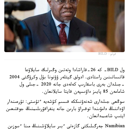
فوتو: BILD
ول BILD- كە 26-قاراشادا وتەتىن وڭىرلىك سايلاۋعا
قاتىساتىنىن راستادى. ادولف گيتلەر ۋۋنونا بۇل وكرۋگتى 2004
-جىلدان بەرى باسقارىپ كەلەدى جانە 2020 -جىلى ول
شامامەن 85 پايىز داۋىسپەن قايتا سايلانعان.
سوڭعى جىلدارى شەنەۋنىككە قىسىم كۇشەيە ءتۇستى: تۇرعىندار
اۋداننىڭ دامۋىندا توقىراۋ بارىن جانە ينفراقۇرىلىمنىڭ جوقتىعىن
ايتىپ شاعىمدانعان.
Namibian جەرگىلىكتى گازەتى ءبىر سايلاۋشىنىڭ مىنا ءسوزىن