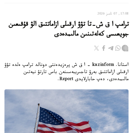
17:08, 07 تامىز 2026
ترامپ ا ق ش-تا تۋۋ ارقىلى ازاماتتىق الۋ قۇقىعىن
جويعىسى كەلەتىنىن مالىمدەدى
استانا. kazinform - ا ق ش پرەزيدەنتى دونالد ترامپ ەلدە تۋۋ
ارقىلى ازاماتتىق بەرۋ تاجىريبەسىنەن باس تارتۋ نيەتىن
مالىمدەدى، دەپ حابارلايدى Report.