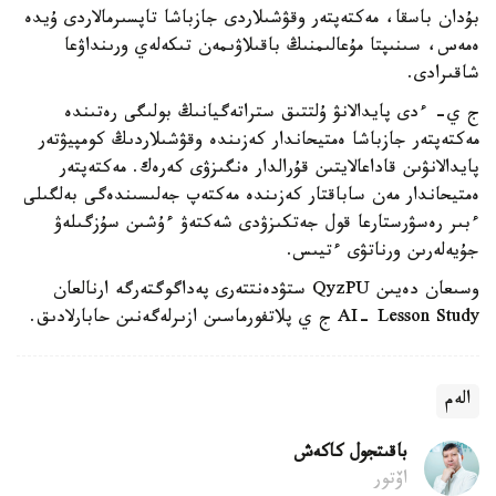
بۇدان باسقا، مەكتەپتەر وقۋشىلاردى جازباشا تاپسىرمالاردى ۇيدە
ەمەس، سىنىپتا مۇعالىمنىڭ باقىلاۋىمەن تىكەلەي ورىنداۋعا
شاقىرادى.
ج ي- ءدى پايدالانۋ ۇلتتىق ستراتەگيانىڭ بولىگى رەتىندە
مەكتەپتەر جازباشا ەمتيحاندار كەزىندە وقۋشىلاردىڭ كومپيۋتەر
پايدالانۋىن قاداعالايتىن قۇرالدار ەنگىزۋى كەرەك. مەكتەپتەر
ەمتيحاندار مەن ساباقتار كەزىندە مەكتەپ جەلىسىندەگى بەلگىلى
ءبىر رەسۋرستارعا قول جەتكىزۋدى شەكتەۋ ءۇشىن سۇزگىلەۋ
جۇيەلەرىن ورناتۋى ءتيىس.
وسىعان دەيىن QyzPU ستۋدەنتتەرى پەداگوگتەرگە ارنالعان
AI- Lesson Study ج ي پلاتفورماسىن ازىرلەگەنىن حابارلادىق.
الەم
باقىتجول كاكەش
اۆتور