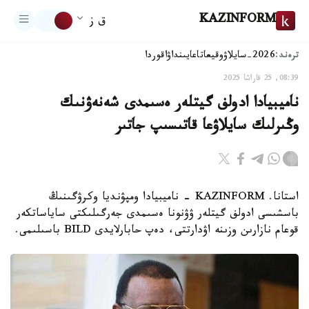
KAZINFORM
ق ز
ترەند:
2026-سايلاۋ
وقيعا
تاعايىنداۋ
اقوردا
08:39, 25 قاراشا 2025
ناميبيادا ادولف گيتلەر ەسىمدى شەنەۋنىك
وڭىرلىك سايلاۋعا قاتىسىپ جاتىر
استانا. KAZINFORM - ناميبيادا ومپۋنديا وكرۋگىنىڭ
باسشىسى ادولف گيتلەر ۋۋنونا ەسىمدى جەرگىلىكتى ساياساتكەر
قوعام نازارىن وزىنە اۋدارتتى، دەپ حابارلايدى BILD باسىلىمى.