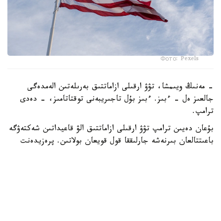
Фото: Pexels
- مەنىڭ ويىمشا، تۋۋ ارقىلى ازاماتتىق بەرىلەتىن الەمدەگى
جالعىز ەل - ءبىز. ءبىز بۇل تاجىريبەنى توقتاتامىز، - دەدى
ترامپ.
بۇعان دەيىن ترامپ تۋۋ ارقىلى ازاماتتىق الۋ قاعيداتىن شەكتەۋگە
باعىتتالعان بىرنەشە جارلىققا قول قويعان بولاتىن. پرەزيدەنت
اكىمشىلىگىنىڭ وكىلى ستيۆەن ميللەردىڭ ايتۋىنشا، ولاردىڭ
ءبىرى «بوسانۋ تۋريزمى» دەپ اتالاتىن تاجىريبەگە تىيىم سالۋعا
قاتىستى.
ايتا كەتەيىك، ا ق ش جاڭا ۆيزالىق كەپىل باعدارلاماسىن
ەنگىزىپ جاتىر، وعان سايكەس يمميگراتسيالىق ۆيزاعا كەيبىر
ءوتىنىش بەرۋشىلەر 100 مىڭنان 250 مىڭ دوللارعا دەيىنگى