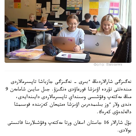
Фото: Euronews
نەگىزگى شارالاردىڭ ءبىرى - نەگىزگى جازباشا تاپسىرمالاردى
مىندەتتى تۇردە اۋىزشا قورعاۋدى ەنگىزۋ. جىل سايىن شامامەن 9
مىڭ مەكتەپ وقۋشىسى وسىنداي تاپسىرمالاردى دايىندايدى،
ەندى ولار ءوز بىلىمدەرىن اۋىزشا ەمتيحان كەزىندە قوسىمشا
دالەلدەۋى كەرەك.
بۇل شارالار 16 جاستان اسقان ورتا مەكتەپ وقۋشىلارىنا قاتىستى
بولادى.