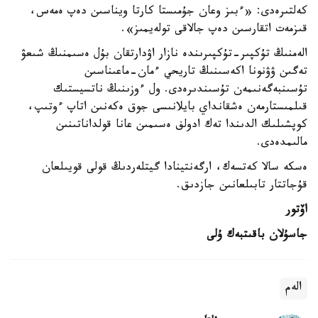
كەلتىرەدى: «ءبىز وعان جۇمىستا كارتا ويناسىن دەپ ەمەس،
قىزمەت اتقارسىن دەپ جالاقى تولەيمىز».
الەمنىڭ تۇكپىر-تۇكپىرىندە نازار اۋدارتقان بۇل ەسىمنىڭ شىعۋ
تەگىن ۋۋنونا اكەسىنىڭ تاريحي ءمان-ماعىناسىن
تۇسىنبەگەنىمەن تۇسىندىرەدى. ول ءوزىنىڭ ناتسيستىك
قىلمىستارمەن ەشقانداي بايلانىسى جوق ەكەنىن اتاپ ءوتىپ،
كوپشىلىك الدىندا تەك ادولف ەسىمىن عانا قولداناتىنىن
مالىمدەدى.
ەسكە سالا كەتسەك، ارگەنتينادا گيتلەردىڭ قولى قويىلعان
قۇجاتتار تابىلعانىن جازدىق.
اۆتور
جاسۇلان باقىتبەك ۇلى
الەم