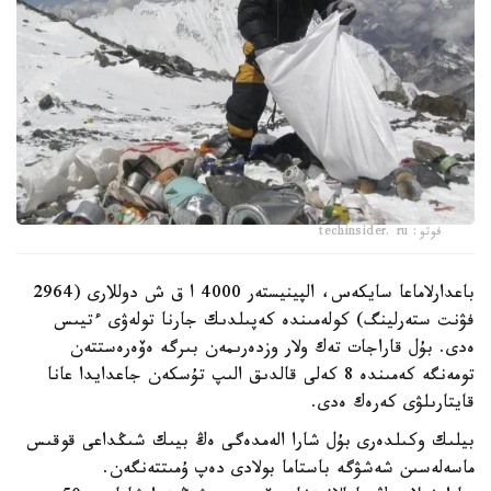
فوتو: techinsider. ru
باعدارلاماعا سايكەس، الپينيستەر 4000 ا ق ش دوللارى (2964
فۋنت ستەرلينگ) كولەمىندە كەپىلدىك جارنا تولەۋى ءتيىس
ەدى. بۇل قاراجات تەك ولار وزدەرىمەن بىرگە ەۆەرەستتەن
تومەنگە كەمىندە 8 كەلى قالدىق الىپ تۇسكەن جاعدايدا عانا
قايتارىلۋى كەرەك ەدى.
بيلىك وكىلدەرى بۇل شارا الەمدەگى ەڭ بيىك شىڭداعى قوقىس
ماسەلەسىن شەشۋگە باستاما بولادى دەپ ۇمىتتەنگەن.