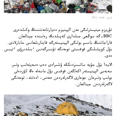
فوتو: bbc.com
تۋريزم مينيسترلىگى مەن الپينيزم دەپارتامەنتىنىڭ وكىلدەرى
BBC-گە سوڭعى جىلدارى كەپىلدىك رەتىندە جينالعان
قاراجاتتىڭ باسىم بولىگى الپينيستەرگە قايتارىلعانىن حابارلادى.
بۇل كوپشىلىگى قوقىستى تومەنگە تۇسىرگەنىن ءبىلدىرۋى ءتيىس
ەدى.
الايدا بۇل جۇيە ساتسىزدىككە ۇشىرادى دەپ ەسەپتەلىپ وتىر.
سەبەبى الپينيستەر اكەلگەن قوقىس بۇل ماسەلە ەڭ كۇردەلى
بولىپ وتىرعان جوعارى لاگەرلەردەن ەمەس، ادەتتە، تومەنگى
لاگەرلەردەن جينالعان.