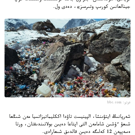
جينالعانىن كورىپ وتىرمىز»، دەدى ول.
فوتو: bbc.com
شەرپانىڭ ايتۋىنشا، الپينيست تاۋدا اككليماتيزاتسيا مەن شىڭعا
شىعۋ ءۇشىن شامامەن التى اپتاعا دەيىن بولاتىندىقتان، ورتا
ەسەپپەن 12 كەلىگە دەيىن قالدىق شىعارادى.