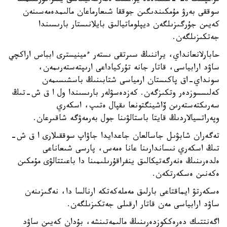
ترامپتىڭ 28 -شىلدەدە يراننىڭ ەنەرگەتيكالىق ينفراقۇرىلىمىنا
سوققى بەرۋ مۇمكىندىگىن جوققا شىعارماعان مالىمدەمەسىنەن
كەيىن جۇرگىزىلگەن ديپلوماتيالىق بايلانىستار بارىسىندا
جەتكىزىلگەن.
حابارلانعانداي، يراننىڭ سىرتقى ىستەر ءمينيسترى ابباس اراكچي
ساۋد ارابياسى، قاتار جانە تۇركياداعى ارىپتەستەرىمەن،
سونداي-اق پاكىستان ارمياسى شتابىنىڭ باسشىسىمەن
كەلىسسوزدەر وتكىزگەن. كەزدەسۋلەر بارىسىندا ول ا ق ش-تىڭ
سەرىكتەستەرىن ۆاشينگتونعا ىقپال ەتىپ، اسكەري
وپەراتسيالاردىڭ قايتا باستالۋىنا جول بەرمەۋگە شاقىرعان.
تەگەران شابۋىل جاسالعان جاعدايدا جاۋاپ سوققىلارى ا ق ش-
تىڭ اسكەري نىساندارىنا عانا ەمەس، پارسى شىعاناعى
ەلدەرىنىڭ ەنەرگەتيكالىق ينفراقۇرىلىمىنا دا باعىتتالۋى مۇمكىن
ەكەنىن ەسكەرتكەن.
ەسكەرتۋ ايماقتاعى بارلىق مەملەكەتكە ارنالسا دا، نەگىزىنەن
ساۋد ارابياسى مەن قاتار ارقىلى جەتكىزىلگەن.
اگەنتتىك دەرەككوزدەرىنىڭ مالىمەتىنشە، بۇدان كەيىن ساۋد