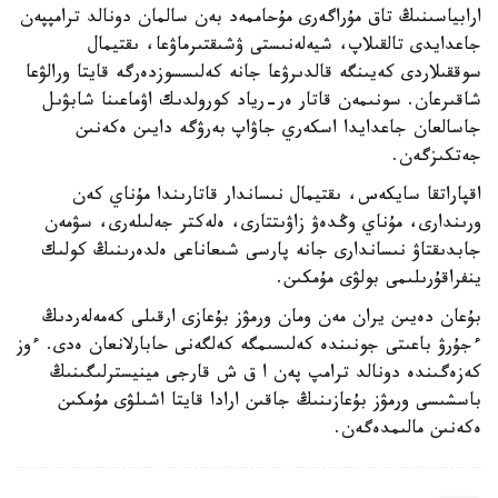
ارابياسىنىڭ تاق مۇراگەرى مۇحاممەد بەن سالمان دونالد ترامپپەن
جاعدايدى تالقىلاپ، شيەلەنىستى ۋشىقتىرماۋعا، ىقتيمال
سوققىلاردى كەيىنگە قالدىرۋعا جانە كەلىسسوزدەرگە قايتا ورالۋعا
شاقىرعان. سونىمەن قاتار ەر-رياد كورولدىك اۋماعىنا شابۋىل
جاسالعان جاعدايدا اسكەري جاۋاپ بەرۋگە دايىن ەكەنىن
جەتكىزگەن.
اقپاراتقا سايكەس، ىقتيمال نىساندار قاتارىندا مۇناي كەن
ورىندارى، مۇناي وڭدەۋ زاۋىتتارى، ەلەكتر جەلىلەرى، سۋمەن
جابدىقتاۋ نىساندارى جانە پارسى شىعاناعى ەلدەرىنىڭ كولىك
ينفراقۇرىلىمى بولۋى مۇمكىن.
بۇعان دەيىن يران مەن ومان ورمۋز بۇعازى ارقىلى كەمەلەردىڭ
ءجۇرۋ باعىتى جونىندە كەلىسىمگە كەلگەنى حابارلانعان ەدى. ءوز
كەزەگىندە دونالد ترامپ پەن ا ق ش قارجى مينيسترلىگىنىڭ
باسشىسى ورمۋز بۇعازىنىڭ جاقىن ارادا قايتا اشىلۋى مۇمكىن
ەكەنىن مالىمدەگەن.