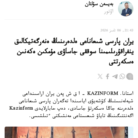
بەيسەن سۇلتان
اۆتور
21:43, 06 تامىز 2026
يران پارسى شىعاناعى ەلدەرىنىڭ ەنەرگەتيكالىق
ينفراقۇرىلىمىنا سوققى جاساۋى مۇمكىن ەكەنىن
ەسكەرتتى
استانا. KAZINFORM - ا ق ش پەن يران اراسىنداعى
شيەلەنىستىڭ كۇشەيۋى اياسىندا تەگەران پارسى شىعاناعى
ەلدەرىنە جاڭا ەسكەرتۋ جاسادى، دەپ حابارلايدى Kazinform
اگەنتتىگىنىڭ تاياۋ شىعىستاعى مەنشىكتى ءتىلشىسى.