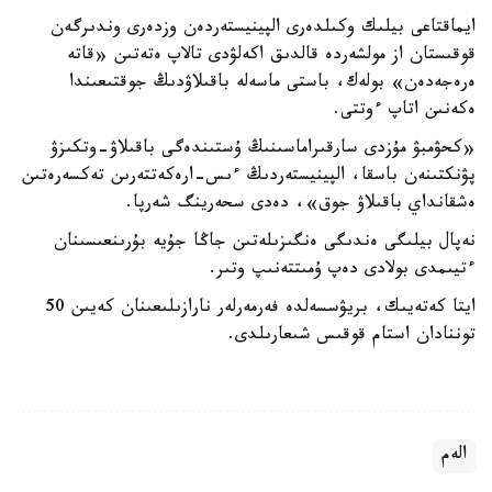
ايماقتاعى بيلىك وكىلدەرى الپينيستەردەن وزدەرى وندىرگەن
قوقىستان از مولشەردە قالدىق اكەلۋدى تالاپ ەتەتىن «قاتە
ەرەجەدەن» بولەك، باستى ماسەلە باقىلاۋدىڭ جوقتىعىندا
ەكەنىن اتاپ ءوتتى.
«كحۋمبۋ مۇزدى سارقىراماسىنىڭ ۇستىندەگى باقىلاۋ-وتكىزۋ
پۋنكتىنەن باسقا، الپينيستەردىڭ ءىس-ارەكەتتەرىن تەكسەرەتىن
ەشقانداي باقىلاۋ جوق»، دەدى سحەرينگ شەرپا.
نەپال بيلىگى ەندىگى ەنگىزىلەتىن جاڭا جۇيە بۇرىنعىسىنان
ءتيىمدى بولادى دەپ ۇمىتتەنىپ وتىر.
ايتا كەتەيىك، بريۋسسەلدە فەرمەرلەر نارازىلىعىنان كەيىن 50
توننادان استام قوقىس شىعارىلدى.
الەم