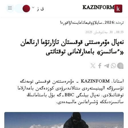
KAZINFORM
ق ز
ترەند:
2026-سايلاۋ
وقيعا
تاعايىنداۋ
اقوردا
08:55, 30 جەلتوقسان 2025
نەپال ەۆەرەستتى قوقىستان تازارتۋعا ارنالعان
«ءساتسىز» باعدارلامانى توقتاتتى
استانا. KAZINFORM - ەۆەرەستتەن قوقىستى تومەنگە
تۇسىرۋگە الپينيستەردى ىنتالاندىرۋدى كوزدەگەن باعدارلاما
توقتاتىلادى. نەپال بيلىگى BBC-گە بۇل باستامانىڭ
ساتسىزدىككە ۇشىراعانىن مالىمدەدى.