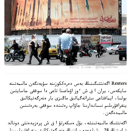
Фото: x.com / @EnglishFars
Reuters اگەنتتىگىنىڭ بەس دەرەككوزىنە سۇيەنگەن مالىمەتىنە
سايكەس، يران ا ق ش ءوز اۋماعىنا تاعى دا سوققى جاسايتىن
بولسا، ايماقتاعى ستراتەگيالىق ماڭىزى بار ەنەرگەتيكالىق
ينفراقۇرىلىم نىساندارىنا جاۋاپ رەتىندە سوققى بەرەتىنىن
مالىمدەگەن.
اگەنتتىك مالىمەتىنشە، بۇل ەسكەرتۋ ا ق ش پرەزيدەنتى دونالد