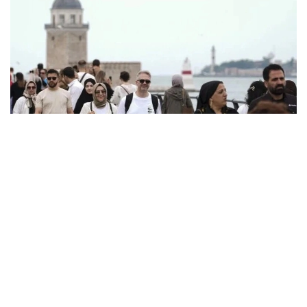
Фото: Anadolu
تۇركيا ستاتيستيكا ينستيتۋتىنىڭ (TـİK) مالىمەتىنە سايكەس،
ەسەپتى كەزەڭدە ەلدىڭ تۋريزمنەن تۇسكەن كىرىسى 15,865
ميلليارد ا ق ش دوللارى بولدى.
تۋريستىك ءتۇسىمنىڭ نەگىزگى بولىگى - 15,656 ميلليارد
دوللار - شەتەلدىك تۋريستەر ەسەبىنەن قالىپتاستى. ال
ترانزيتتىك جولاۋشىلاردان 209,5 ميلليون دوللار ءتۇستى.