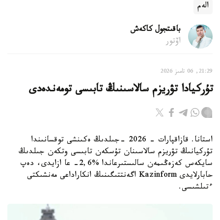
الەم
باقىتجول كاكەش
اۆتور
21:29, 06 تامىز 2026
تۇركيادا تۋريزم سالاسىنىڭ تابىسى تومەندەدى
استانا. قازاقپارات - 2026 -جىلدىڭ ەكىنشى توقسانىندا
تۇركيانىڭ تۋريزم سالاسىنان تۇسكەن تابىسى وتكەن جىلدىڭ
سايكەس كەزەڭىمەن سالىستىرعاندا %2,6- عا ازايدى، دەپ
حابارلايدى Kazinform اگەنتتىگىنىڭ انكاراداعى مەنشىكتى
ءتىلشىسى.