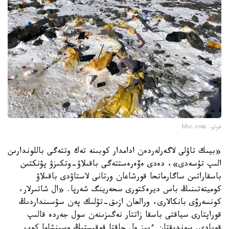
فوتو: bbc.com
«بيىك تاۋلى لاگەرلەردەن ادامدار كوبىنە تەك وتتەگى باللوندارىن
الىپ تۇسەدى»، دەدى ەۆەرەستتەگى باقىلاۋ-وتكىزۋ پۋنكتىن
باسقاراتىن ساگارماتحا قورشاعان ورتانى لاستاۋدى باقىلاۋ
كوميتەتىنىڭ باس ديرەكتورى سحەرينگ شەرپا. «ال شاتىرلار،
كونسەرۆى بانكالارى، ورالعان ازىق-تۇلىك پەن سۋسىنداردىڭ
قوراپتارى سياقتى باسقا زاتتار نەگىزىنەن سول جەردە قالىپ
قويادى. سوندىقتان ءبىز ول جاقتا قوقىستىڭ وسىنشاما كوپ