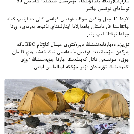
ساراپشىلاردىڭ باعالاۋىنشا، ەۆەرەست شىڭىندا شامامەن 50
تونناداي قوقىس جاتىر.
الايدا 11 جىل وتكەن سوڭ، قوقىس كولەمى ءالى دە ارتىپ كەلە
جاتقانىنا قاراماستان باعدارلاما ايتارلىقتاي ناتيجە بەرمەي، ورتا
جولدا توقتاتىلىپ وتىر.
تۋريزم دەپارتامەنتىنىڭ ديرەكتورى حيمال گاۋتام BBC-گە
بەرگەن سۇحباتىندا قوقىس ماسەلەسى تەك شەشىلمەي قالعان
جوق، سونىمەن قاتار كەپىلدىك جارنا جۇيەسىنىڭ ءوزى
اكىمشىلىك تۇرعىدان اۋىر جۇككە اينالعانىن ايتتى.