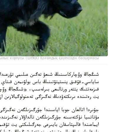
ылыс корпусы (ШӨҚК) Қоғамдық қауіпсіздік басқармасы
ساياسي-قۇقىق ينستيتۋتىنىڭ باس بولۋىمەن قىتاي عى
قىزمەتتىك يتتەر ورتالىعى بىرلەسىپ، «شىڭجاڭ وۆچا
يت رەتىندە ىرىكتەۋدىڭ نەگىزگى تەحنولوگيالارىن از
جۋىردا اتالعان جوبا اياسىندا جۇرگىزىلگەن نەگىزگى
مۋتاتسيا نۇكتەسىنە جۇرگىزىلگەن تالداۋلار نەگىزىن
ايماعىندا قالىپتاسقان بايىرعى جەرگىلىكتى يت تۇق