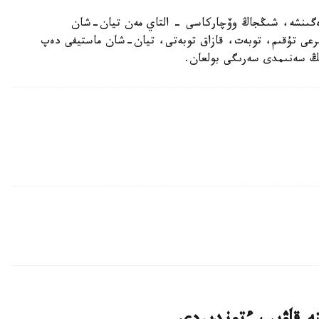
رەگىنشە، شىڭجاڭ وۆچاركاسى - التاي مەن تيان-شان
بايىرعى تۇقىم، توبەت، قازاق توبەتى، تيان-شان ماستيفى دەپ
دىڭ سەنىمدى سەرىگى بولعان.