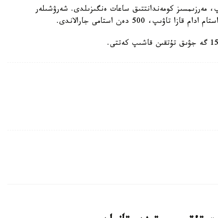
پ، مەرزىمسىز كومەندانتتىق ساعات ەنگىزىلدى. شەرۋشىلەر