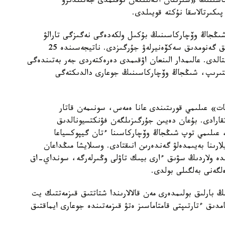
كاسىنىڭ «سىرتتان اكەلىنگەن تۇقىمدى جەتىلدىرۋ
پىكىرتالاسقا نۇكتە قويىلدى.
 شىڭجاڭ وۆچاركاسىنىڭ بۇكىل ولكەدەگى نەگىزگى تارالۋ
ايماقتارىن ارالاپ، 109 داراباسقا جوعارى ساپالى تولىق گەنومدىق سەكۆەنيرلەۋ جۇرگىزدى. ناتيجەسىندە 25
قتالدى. عالىمدار الىنعان اۋقىمدى دەرەكتەردى جەر بەتىندەگى
لىستىرىپ، شىڭجاڭ وۆچاركاسىنىڭ جوعارى دالدىكتەگى
ات» عىلىمي قورىتىندى عانا ەمەس، سونىمەن قاتار
اتقارادى. بۇعان دەيىن جۇرگىزىلگەن فۋنكتسيونالدىق
، عىلىمي توپ شىڭجاڭ وۆچاركاسىنا ءتان گيپوكسياعا
ارىنا بەيىمدەلۋ گەندەرىن انىقتادى. وسىلايشا مىڭداعان
ندە ولاردىڭ سۋىق ءارى بيىك تاۋلى وڭىرلەرگە، سونداي-اق
لگەنى بەلگىلى بولدى.
بارلىق بولىمدەرى مەن قالالارىندا شتاتتىق قىزمەتتىك يت
امدىق ءتارتىپتى قامتاماسىز ەتۋ قىزمەتىندە جوعارى ايماقتىق