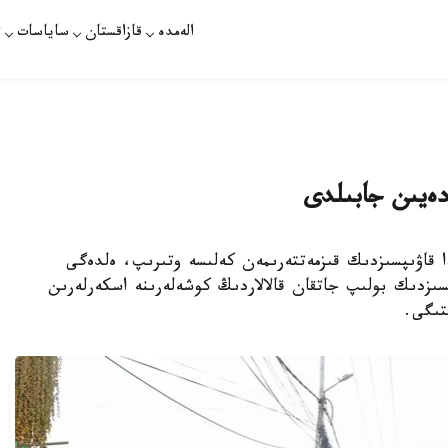
الەمدە
قازاقستان
ساياسات
ت
ياسى باسقا دا قاۋىپسىزدىك قىزمەتتەرىمەن كەلىسە وتىرىپ، ەلدەگى
پسىزدىك بولىپ جاتقان قالالاردىڭ كوشەلەرىنە اسكەرلەرىن
تىگى.