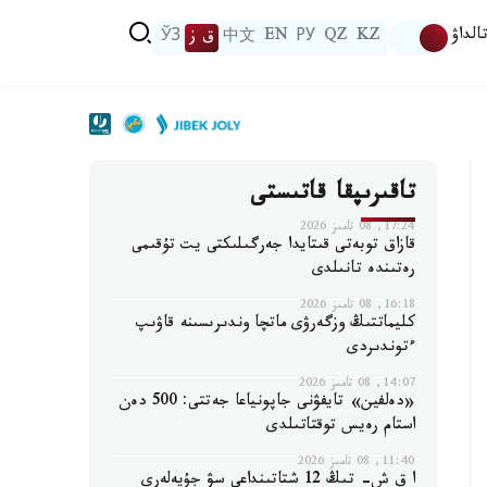
الداۋ
KZ
QZ
РУ
EN
中文
ق ز
ЎЗ
تاقىرىپقا قاتىستى
17:24, 08 تامىز 2026
قازاق توبەتى قىتايدا جەرگىلىكتى يت تۇقىمى
رەتىندە تانىلدى
16:18, 08 تامىز 2026
كليماتتىڭ وزگەرۋى ماتچا وندىرىسىنە قاۋىپ
ءتوندىردى
14:07, 08 تامىز 2026
«دەلفين» تايفۋنى جاپونياعا جەتتى: 500 دەن
استام رەيس توقتاتىلدى
11:40, 08 تامىز 2026
ا ق ش- تىڭ 12 شتاتىنداعى سۋ جۇيەلەرى