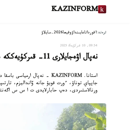
KAZINFORM
ترەند:
اقوردا
تاعايىنداۋ
وقيعا
2026-سايلاۋ
09:54, 10 قىركۇيەك 2025
نەپال اۋەجايلارى 11- قىركۇيەككە دەيىن جابىلدى
استانا. KAZINFORM - نەپال ارم
جاپپاي توناۋ، ءورت قويۋ جانە ۆانداليزم، تارتى
ورنالاستىردى، دەپ حابارلايدى ت ا س س اگەنت