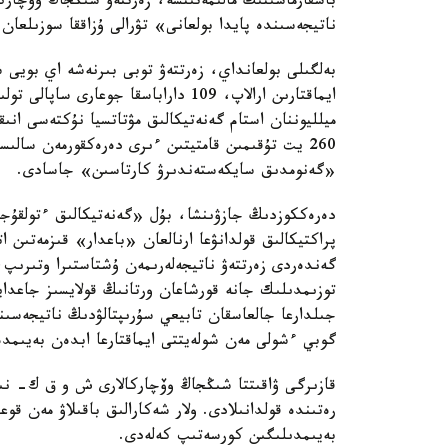
باسقارماسىنىڭ مالىمەتىنشە، زەرتتەۋ شىڭجاڭ وۆچار
ناتيجەسىندە پايدا بولعانى» تۋرالى ۇزاققا سوزىلعان 
بەلگىلى بولعانداي، زەرتتەۋ توبى بىرنەشە اي بويى
ميلليوننان استام گەنەتيكالىق مۋتاتسيا نۇكتەسى انى
260 يت تۇقىمىن قامتيتىن ءىرى دەرەكقورمەن سا
«گەنومدىق سايكەستەندىرۋ كارتاسىن» جاسادى.
دەرەككوزدىڭ جازۋىنشا، بۇل «گەنەتيكالىق ءتولقۇج
پراكتيكالىق قولدانۋعا ارنالعان «باعدار» قىزمەتىن 
گەندەردى زەرتتەۋ ناتيجەلەرىمەن ۇشتاستىرا وتىرىپ
توزىمدىلىك جانە قورشاعان ورتانىڭ قولايسىز جاعدايل
جىلدارعا جالعاسقان تابيعي سۇرىپتالۋدىڭ ناتيجەسى
گوبي ءشولى مەن شولەيتتى ايماقتارعا ابدەن بەيىمدە
قازىرگى ۋاقىتتا شىڭجاڭ وۆچاركالارى ش و ق ك- نىڭ 
رەتىندە قولدانىلادى. ولار شەكارالىق باقىلاۋ مەن قوع
بەيىمدىلىگىن كورسەتىپ كەلەدى.