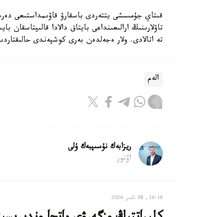
قىتاي جۇمىسشى يتتەردى باسقارۋ قاۋىمداستىعى دە
تاۋلارىنىڭ ارالىعىنداعى بايتاق دالادا قالىپتاسقان 
تە اتالادى. ولار ەجەلدەن بەرى كوشپەندى حالىقتار
الەم
ريزابەك نۇسىپبەك ۇلى
اۆتور
16:18, 08 تامىز 2026