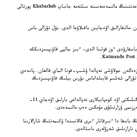
بۇل تۋرالى اسكەريلەردىڭ قوعاممەن بايلانىس دەپارتامەنتىنىڭ مالىمدەمەسىنە سىلتەمە جاساپ Khabarhub پورتالى
 حالىقارالىق اۋەجايىن باقىلاۋعا الدى. بۇل تۋرالى باس
اسقارۋدى ءوز قولىنا الدى، ءبىز جالپى قاۋىپسىزدىككە
.
زدەگەن جولاۋشى نەپالدا ۇشىپ-قونا الماي قالعان. پاندەي
تۋرالى شەشىم قابىلداماس بۇرىن بيلىك قاۋىپسىزدىك
بۇعان دەيىن نەپالدىڭ تۋريستىك كەڭەسى مەن جەرگىلىكتى اۋە كومپانيالارى نەپالداعى بارلىق اۋەجاي 11-
رزىمى ۇزارتىلۋى مۇمكىن دەپ مالىمدەدى.
 نەپالدىڭ باسقا دا ءبىرقاتار ءىرى قالاسىندا ۇكىمەتتىڭ شارالارىنا
نارازىلىق شەرۋلەرى باستالدى.