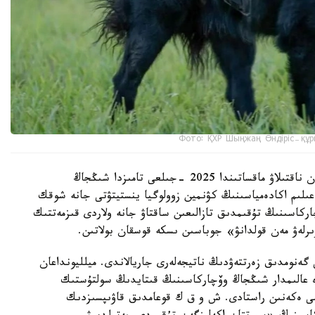
Фото: ҚХР Шыңжаң Өндіріс-құр
شىڭجاڭ وۆچاركاسىنىڭ شىعۋ تەگىن عىلىمي تۇرعىدان ناقتىلاۋ ماقساتىندا 2025 -جىلعى تامىزدا شىڭجاڭ
لىم اكادەمياسىنىڭ كۋنمين زوولوگيا ينستيتۋتى جانە شوقك
ركاسىنىڭ تۇقىمدىق تازالىعىن ساقتاۋ جانە ولاردى قىزمەتتىك
ىرلەۋ مەن قولدانۋ» جوباسىن ىسكە قوسقان بولاتىن.
 گەنومدىق زەرتتەۋدىڭ ناتيجەلەرى جاريالاندى. ميلليونداعان
دە عالىمدار شىڭجاڭ وۆچاركاسىنىڭ قىتايدىڭ سولتۇستىك
ىمى ەكەنىن راستادى. ش و ق ك قوعامدىق قاۋىپسىزدىك