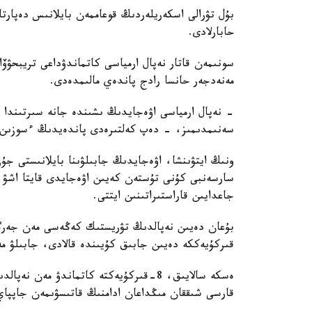
حابارلادى.
سونىمەن قاتار نەپال ارمياسى كاتماندۋداعى تريبحۋۆان
مەنەدجەر حانسا رادج پاندەي مالىمدەدى.
- نەپال ارمياسى اۋەجايدىڭ ىشىندە جانە سىرتىندا ب
سەنىمدىمىز، - دەپ كەلتىرەدى پاندەيدىڭ ءسوزىن Katmandu Post
ونىڭ ايتۋىنشا، اۋەجايدىڭ جابىلۋىنا بايلانىستى جۇ
سارسەنبى كۇنى تۇستەن كەيىن اۋەجايدى قايتا اشۋ 
جاعدايىن قاراستىراتىنىن ايتتى.
قىركۇيەككە دەيىن جابىق كۇيىندە قالادى، جابىلۋ مە
ەسكە سالايىق، 8-قىركۇيەكتە كاتماندۋ مەن
قارسى شىققان مىڭداعان ادامنىڭ قاتىسۋىمەن جاپپاي 