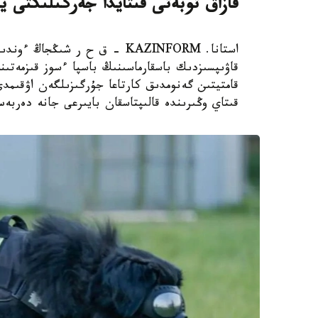
قازاق توبەتى قىتايدا جەرگىلىكتى ي
استانا. KAZINFORM – ق ح ر ش
قاۋىپسىزدىك باسقارماسىنىڭ باسپا ءسوز قىزمەتىن
قامتيتىن گەنومدىق كارتاعا جۇرگىزىلگەن اۋقىم
قىتاي وڭىرىندە قالىپتاسقان بايىرعى جانە دەربە