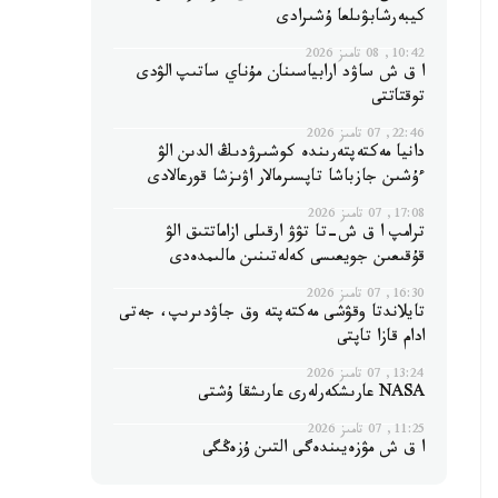
كيبەرشابۋىلعا ۇشىرادى
10:42, 08 تامىز 2026
ا ق ش ساۋد ارابياسىنان مۇناي ساتىپ الۋدى
توقتاتتى
22:46, 07 تامىز 2026
دانيا مەكتەپتەرىندە كوشىرۋدىڭ الدىن الۋ
ءۇشىن جازباشا تاپسىرمالار اۋىزشا قورعالادى
17:08, 07 تامىز 2026
ترامپ ا ق ش-تا تۋۋ ارقىلى ازاماتتىق الۋ
قۇقىعىن جويعىسى كەلەتىنىن مالىمدەدى
16:30, 07 تامىز 2026
تايلاندتا وقۋشى مەكتەپتە وق جاۋدىرىپ، جەتى
ادام قازا تاپتى
13:24, 07 تامىز 2026
NASA عارىشكەرلەرى عارىشقا ۇشتى
11:25, 07 تامىز 2026
ا ق ش مۋزەيىندەگى التىن ۇزەڭگى