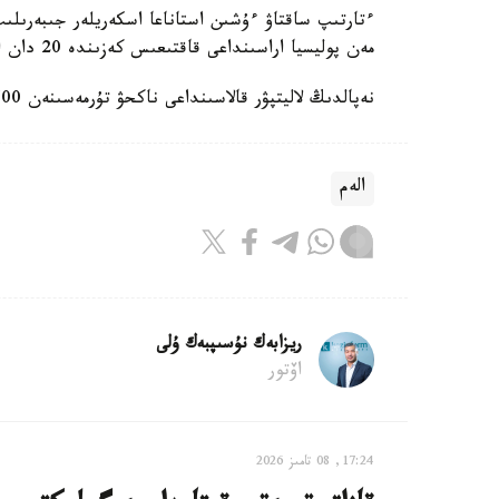
ءتارتىپ ساقتاۋ ءۇشىن استاناعا اسكەريلەر جىبەرىلى
مەن پوليسيا اراسىنداعى قاقتىعىس كەزىندە 20 دان استام ادام قازا تاۋىپ، 500 دەن استامى جارالاندى.
نەپالدىڭ لاليتپۋر قالاسىنداعى ناكحۋ تۇرمەسىنەن 1500 گە جۋىق تۇتقىن قاشىپ كەتتى.
الەم
ريزابەك نۇسىپبەك ۇلى
اۆتور
17:24, 08 تامىز 2026