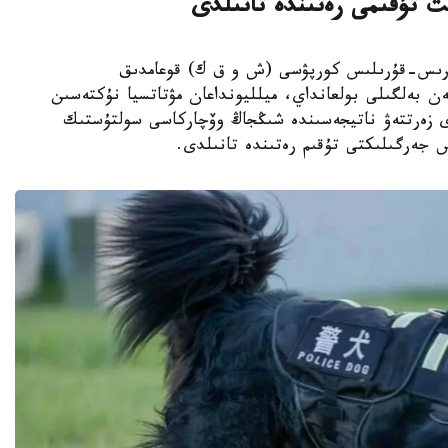
ت تۇقىمى رەتىندە تانىلدى
ىڭجاڭ ءوندىرىس-قۇرىلىس كورپۋسى (ش و ق ك) قوعامدىق
ەن بەلگىلى بولعانداي، ميلليونداعان مۋتاتسيا نۇكتەسىن
دى زەرتتەۋ ناتيجەسىندە شىڭجاڭ وۆچاركاسى سولتۇستىك
س جەرگىلىكتى تۇقىم رەتىندە تانىلدى.