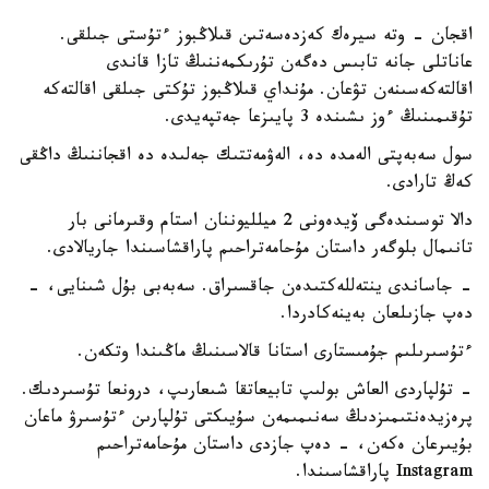
اقجان - وتە سيرەك كەزدەسەتىن قىلاڭبوز ءتۇستى جىلقى.
عاناتلى جانە تابىس دەگەن تۇرىكمەننىڭ تازا قاندى
اقالتەكەسىنەن تۋعان. مۇنداي قىلاڭبوز تۇكتى جىلقى اقالتەكە
تۇقىمىنىڭ ءوز ىشىندە 3 پايىزعا جەتپەيدى.
سول سەبەپتى الەمدە دە، الەۋمەتتىك جەلىدە دە اقجاننىڭ داڭقى
كەڭ تارادى.
دالا توسىندەگى ۆيدەونى 2 ميلليوننان استام وقىرمانى بار
تانىمال بلوگەر داستان مۇحامەتراحىم پاراقشاسىندا جاريالادى.
- جاساندى ينتەللەكتىدەن جاقسىراق. سەبەبى بۇل شىنايى، -
دەپ جازىلعان بەينەكادردا.
ءتۇسىرىلىم جۇمىستارى استانا قالاسىنىڭ ماڭىندا وتكەن.
- تۇلپاردى العاش بولىپ تابيعاتقا شىعارىپ، درونعا تۇسىردىك.
پرەزيدەنتىمىزدىڭ سەنىمىمەن سۇيىكتى تۇلپارىن ءتۇسىرۋ ماعان
بۇيىرعان ەكەن، - دەپ جازدى داستان مۇحامەتراحىم
Instagram پاراقشاسىندا.