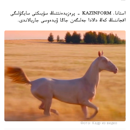
استانا. KAZINFORM - پرەزيدەنتتىڭ سۇيىكتى سايگۇلىگى
اقجاننىڭ كەڭ دالادا جەلىگەن جاڭا ۆيدەوسى جاريالاندى.
Фото: Кадр из видео