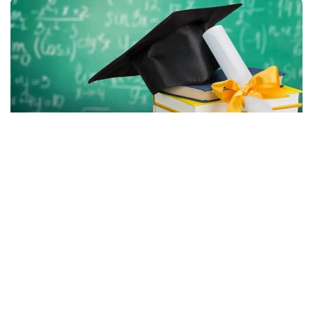
Фото: Gov.kz
بيىل اكىمدىكتەر باكالاۆريات، ماگيستراتۋرا جانە رەزيدەنتۋرا
باعدارلامالارى بويىنشا بارلىعى 2392 ءبىلىم گرانتىن ءبولدى،
دەپ حابارلايدى عىلىم جانە جوعارى ءبىلىم مينيسترلىگى.
جىل سايىن اكىمدىكتەر وڭىرلەرگە قاجەتتى جانە باسىم باعىتتار
بويىنشا مامانداردى ماقساتتى دايارلاۋ ءۇشىن ءبىلىم بەرۋ
گرانتتارىن ۇسىنادى.