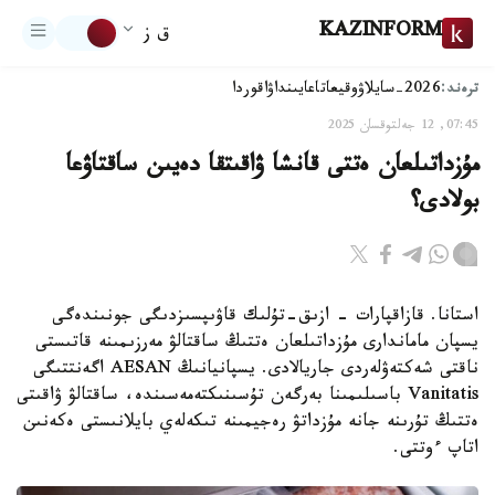
KAZINFORM
ق ز
ترەند:
2026-سايلاۋ
وقيعا
تاعايىنداۋ
اقوردا
07:45, 12 جەلتوقسان 2025
مۇزداتىلعان ەتتى قانشا ۋاقىتقا دەيىن ساقتاۋعا
بولادى؟
استانا. قازاقپارات - ازىق-تۇلىك قاۋىپسىزدىگى جونىندەگى
يسپان ماماندارى مۇزداتىلعان ەتتىڭ ساقتالۋ مەرزىمىنە قاتىستى
ناقتى شەكتەۋلەردى جاريالادى. يسپانيانىڭ AESAN اگەنتتىگى
Vanitatis باسىلىمىنا بەرگەن تۇسىنىكتەمەسىندە، ساقتالۋ ۋاقىتى
ەتتىڭ تۇرىنە جانە مۇزداتۋ رەجيمىنە تىكەلەي بايلانىستى ەكەنىن
اتاپ ءوتتى.