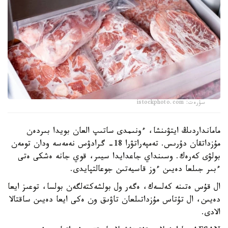
سۋرەت: istockphoto.com
مامانداردىڭ ايتۋىنشا، ءونىمدى ساتىپ العان بويدا بىردەن
مۇزداتقان دۇرىس. تەمپەراتۋرا 18- گرادۋس نەمەسە ودان تومەن
بولۋى كەرەك. وسىنداي جاعدايدا سيىر، قوي جانە ەشكى ەتى
ءبىر جىلعا دەيىن ءوز قاسيەتىن جوعالتپايدى.
ال قۇس ەتىنە كەلسەك، ەگەر ول بولشەكتەلگەن بولسا، توعىز ايعا
دەيىن، ال تۇتاس مۇزداتىلعان تاۋىق ون ەكى ايعا دەيىن ساقتالا
الادى.