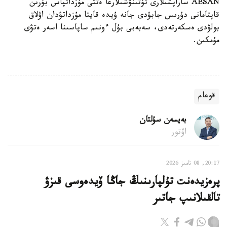
AESAN ساراپشىلارى تۇتىنۋشىلارعا ەتتى مۇزداتپاس بۇرىن
قاپتامانى دۇرىس جابۋدى جانە ۇيدە قايتا مۇزداتۋدان اۋلاق
بولۋدى ەسكەرتەدى، سەبەبى بۇل ءونىم ساپاسىنا اسەر ەتۋى
مۇمكىن.
قوعام
بەيسەن سۇلتان
اۆتور
20:17, 08 تامىز 2026
پرەزيدەنت تۇلپارىنىڭ جاڭا ۆيدەوسى قىزۋ
تالقىلانىپ جاتىر