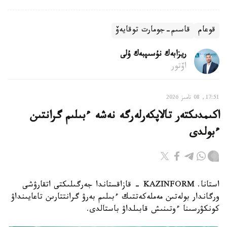
قوعام
قاسىم-جومارت توقايەۆ
ريزابەك نۇسىپبەك ۇلى
اۆتور
17:51, 08 تامىز 2026
اكىمدىكتەر تالاپكەرلەرگە نەشە ءبىلىم گرانتىن
ءبولدى
استانا. KAZINFORM - قازاقستاندا جەرگىلىكتى اتقارۋشى
ورگاندار بولەتىن مەملەكەتتىك ءبىلىم بەرۋ گرانتتارىن تاعايىنداۋ
كونكۋرسىنا ءوتىنىش قابىلداۋ باستالدى.