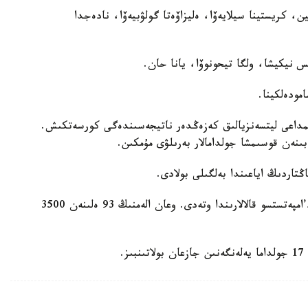
ۆگەني كوشكين، كريستينا سيلايەۆا، ەليزاۆەتا گولۋبيەۆا، نادەجدا
مودەلكينا.
ەك 2025-2026-جىلعى ماۋسىمداعى ليتسەنزيالىق كەزەڭدەر ناتيجەسىندەگى كورسەتكىش.
ەبىنەن قوسىمشا جولدامالار بەرىلۋى مۇمكىن.
اڭتاردىڭ اياعىندا بەلگىلى بولادى.
XXV قىسقى وليمپيا ويىندارى ميلان جانە كورتينا-د’امپەتستسو قالالارىندا وتەدى. وعان الەمنىڭ 93 ەلىنەن 3500