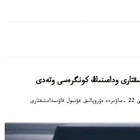
ستىقتارى وداعىنىڭ كونگرەسى وتەدى
استانا. KAZINFORM - استانادا 2027 -جىلعى 22 -ساۋىردە ەۋروپالىق فۋتبول قاۋىمداستىقتارى