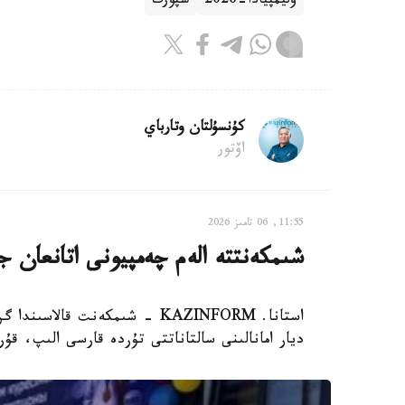
وليمپيادا-2026
سپورت
كۇنسۇلتان وتارباي
اۆتور
11:55, 06 تامىز 2026
شىمكەنتتە الەم چەمپيونى اتانعان ج
ديار امانالىنى سالتاناتتى تۇردە قارسى الىپ، ق