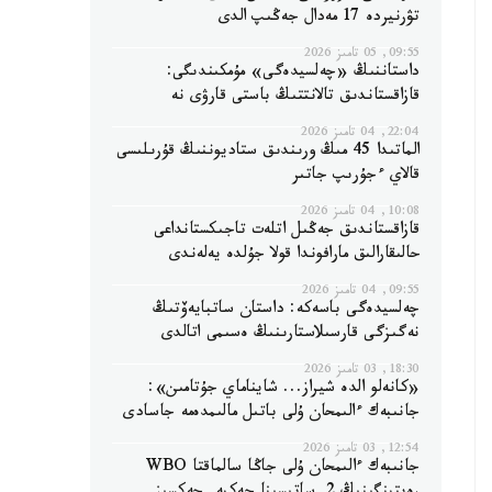
تۋرنيردە 17 مەدال جەڭىپ الدى
09:55, 05 تامىز 2026
داستاننىڭ «چەلسيدەگى» مۇمكىندىگى:
قازاقستاندىق تالانتتىڭ باستى قارۋى نە
22:04, 04 تامىز 2026
الماتىدا 45 مىڭ ورىندىق ستاديوننىڭ قۇرىلىسى
قالاي ءجۇرىپ جاتىر
10:08, 04 تامىز 2026
قازاقستاندىق جەڭىل اتلەت تاجىكستانداعى
حالىقارالىق مارافوندا قولا جۇلدە يەلەندى
09:55, 04 تامىز 2026
چەلسيدەگى باسەكە: داستان ساتبايەۆتىڭ
نەگىزگى قارسىلاستارىنىڭ ەسىمى اتالدى
18:30, 03 تامىز 2026
«كانەلو الدە شيراز... شايناماي جۇتامىن»:
جانىبەك ءالىمحان ۇلى باتىل مالىمدەمە جاسادى
12:54, 03 تامىز 2026
جانىبەك ءالىمحان ۇلى جاڭا سالماقتا WBO