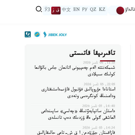
الداۋ
KZ
QZ
РУ
EN
中文
ق ز
ЎЗ
تاقىرىپقا قاتىستى
11:55, 06 تامىز 2026
شىمكەنتتە الەم چەمپيونى اتانعان جاس بالۋانعا
كولىك سىيلادى
22:05, 05 تامىز 2026
استانادا ەۋروپالىق فۋتبول قاۋىمداستىقتارى
وداعىنىڭ كونگرەسى وتەدى
14:40, 05 تامىز 2026
داستان ساتپايەۆتىڭ «چەلسي» ساپىنداعى
العاشقى گولى ەڭ ۇزدىك دەپ تانىلدى
14:24, 05 تامىز 2026
قازاقستان جۇزۋدەن ا ق ش-تاعى حالىقارالىق