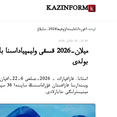
KAZINFORM
ترەند:
اقوردا
تاعايىنداۋ
وقيعا
2026-سايلاۋ
21:59, 19 قاڭتار 2026
ميلان-2026 قىسقى وليمپيادا
بولدى
ويىندار
مينيسترلىگى حابارلادى.