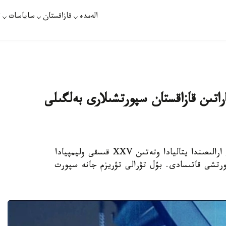
الەمدە
قازاقستان
ساياسات
ت
سىنا باراتىن قازاقستان سپورتشىلارى بەلگىلى
استانا. قازاقپارات - 2026-جىلعى 6-22-اقپان ارالىعىندا يتاليادا وتەتىن XXV قىسقى وليمپيادا
ىنا قازاقستان قۇراماسىنىڭ ساپىندا 36 سپورتشى قاتىسادى. بۇل تۋرالى تۋريزم جانە سپورت