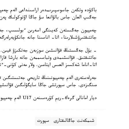
جەڭىپ العان جاس بالۋانعا سۋ جاڭا اۆتوكولىك پەن 
چەمپيون جەڭىستەن كەيىنگى اسەرىن ءبولىسىپ، جەت
جاتتىقتىرۋشىلارىنا، اتا- اناسىنا جانە جانكۇيەرلەرگ
- بۇل جەڭىستىڭ قۋانىشىن سوزبەن جەتكىزۋ قيىن.
جاتتىقتىق. قۋانىشىمدى وتباسىممەن جانە بارشا قازاق
اتا-اناما شەكسىز العىس ايتامىن. ولار مەنى كۇنى-ءت
جەرلەستەرى الەم چەمپيونىنىڭ تاريحي جەتىستىگىن قا
مىنگىزدى. جاس سپورتشى جاڭا سايگۇلىگىن قۋانىشپ
ديار امانالى گرەك-ريم كۇرەسىنەن U17 الەم چەمپيوناتىندا التىن مەدال جەڭىپ العانىن جازعان ەدىك.
شىمكەنت جاڭالىقتارى
سپورت