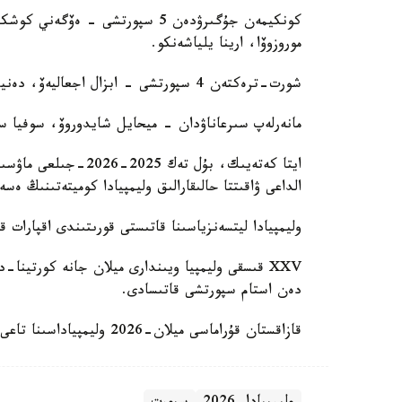
كونكيمەن جۇگىرۋدەن 5 سپورتشى - ە
موروزوۆا، ارينا يلياشەنكو.
شورت-ترەكتەن 4 سپورتشى - ابزال اجعاليەۆ، دەنيس نيكيشا، ولگا تيحونوۆا، يانا حان.
مانەرلەپ سىرعاناۋدان - ميحايل شايدوروۆ، سوفيا سا
ايتا كەتەيىك، بۇل ت
الداعى ۋاقىتتا حالىقارالىق وليمپيادا كوميتەتىنىڭ ەس
وليمپيادا ليتسەنزياسىنا قاتىستى قورىتىندى اقپارات ق
دەن استام سپورتشى قاتىسادى.
قازاقستان قۇراماسى ميلان-2026 وليمپياداسىنا تاعى 17 جولداما يەلەنگەنىن جازعان بولاتىنبىز.