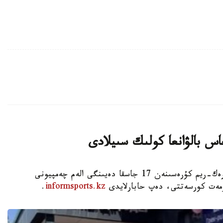
اس بالۋانعا كولىك سىيلادى
استانا. KAZINFORM - شىمكەنت قالاسىندا گرەك-ريم كۇرەسىنەن 17 جاسقا دەيىنگى الەم چەمپيونى
ۇرمەت كورسەتتى، دەپ حابارلايدى
informsports.kz
.