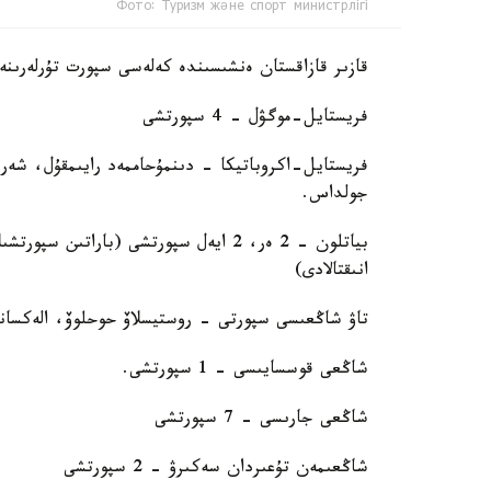
Фото: Туризм және спорт министрлігі
قازىر قازاقستان ەنشىسىندە كەلەسى سپورت تۇرلەرىنەن
فريستايل-موگۋل - 4 سپورتشى
فريستايل-اكروباتيكا - دىنمۇحاممەد رايىمقۇل، شەرز
جولداس.
بياتلون - 2 ەر، 2 ايەل سپورتشى (باراتى
انىقتالادى)
تاۋ شاڭعىسى سپورتى - روستيسلاۆ حوحلوۆ، الەكساند
شاڭعى قوسسايىسى - 1 سپورتشى.
شاڭعى جارىسى - 7 سپورتشى
شاڭعىمەن تۇعىردان سەكىرۋ - 2 سپورتشى