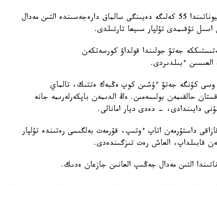
باكۋدە وتكەن جاسوسپىرىمدەر اراسىنداعى الەم چەمپيوناتىندا 55 كەلىگە دەيىنگى سالماق دارەجەسىندە التىن مەدال
اسىل تۇقىمدى تۇلپار سىيعا تارتىلدى.
ىستىككە جەتۋ جولىندا قولداۋ كورسەتكەن
ە العىسىن ءبىلدىردى.
 وسى كۇنگە جەتۋ ءۇشىن كوپ ەڭبەك ەتتىك، تالماي
ستان حالقىمەن بولىسەمىن. ەڭ الدىمەن باپكەرلەرىمە جانە
ۇنى دايىندادى، - دەدى ديار امانالى.
زاقى داستۇرمەن اتاپ ءوتىپ، قۇرمەت بەلگىسى رەتىندە تۇلپار
ەن قابىلداپ، العاش رەت تىزگىندەدى.