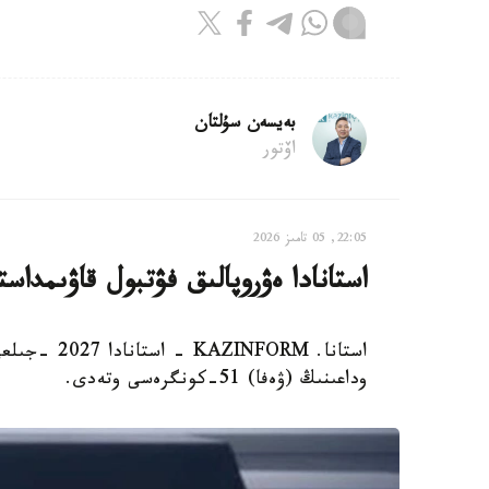
بەيسەن سۇلتان
اۆتور
22:05, 05 تامىز 2026
استانادا ەۋروپالىق فۋتبول قاۋىمدا
وداعىنىڭ (ۋەفا) 51-كونگرەسى وتەدى.