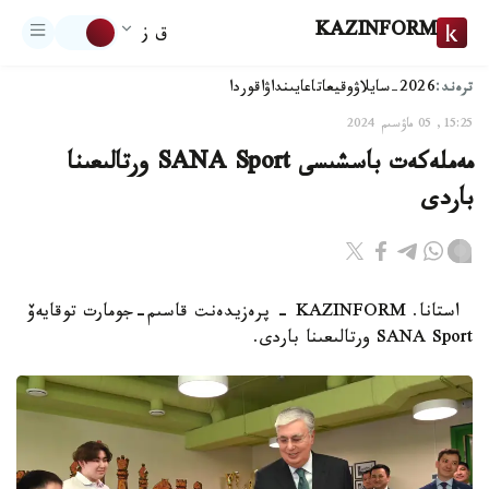
KAZINFORM
ق ز
ترەند:
2026-سايلاۋ
وقيعا
تاعايىنداۋ
اقوردا
15:25, 05 ماۋسىم 2024
مەملەكەت باسشىسى SANA Sport ورتالىعىنا
باردى
استانا. KAZINFORM - پرەزيدەنت قاسىم-جومارت توقايەۆ
SANA Sport ورتالىعىنا باردى.