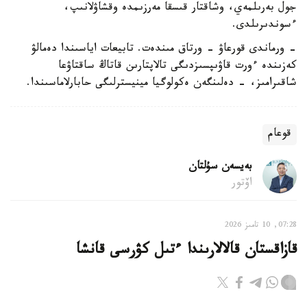
جول بەرىلمەي، وشاقتار قىسقا مەرزىمدە وقشاۋلانىپ،
ءسوندىرىلدى.
- ورماندى قورعاۋ - ورتاق مىندەت. تابيعات اياسىندا دەمالۋ
كەزىندە ءورت قاۋىپسىزدىگى تالاپتارىن قاتاڭ ساقتاۋعا
شاقىرامىز، - دەلىنگەن ەكولوگيا مينيسترلىگى حابارلاماسىندا.
قوعام
بەيسەن سۇلتان
اۆتور
07:28, 10 تامىز 2026
قازاقستان قالالارىندا ءتىل كۋرسى قانشا