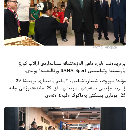
Фото: Акорда
پرەزيدەنت ەلورداداعى الەۋمەتتىك نىسانداردى ارالاپ كورۋ
بارىسىندا وتباسىلىق SANA Sport ورتالىعىندا بولدى.
مۇندا سپورت، شىعارماشىلىق، ءبىلىم باعىتتارى بويىنشا 29
ۇيىرمە جۇمىس ىستەيدى. سونداي- اق 29 جاتتىقتىرۋشى جانە
25 جوعارى بىلىكتى پەداگوگ ەڭبەك ەتەدى.