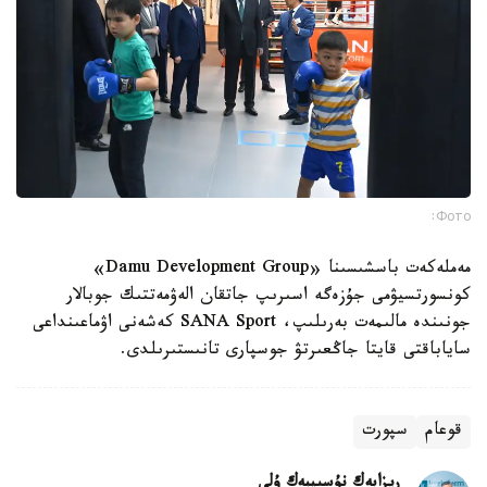
Фото:
مەملەكەت باسشىسىنا «Damu Development Group»
كونسورتسيۋمى جۇزەگە اسىرىپ جاتقان الەۋمەتتىك جوبالار
جونىندە مالىمەت بەرىلىپ، SANA Sport كەشەنى اۋماعىنداعى
ساياباقتى قايتا جاڭعىرتۋ جوسپارى تانىستىرىلدى.
قوعام
سپورت
ريزابەك نۇسىپبەك ۇلى