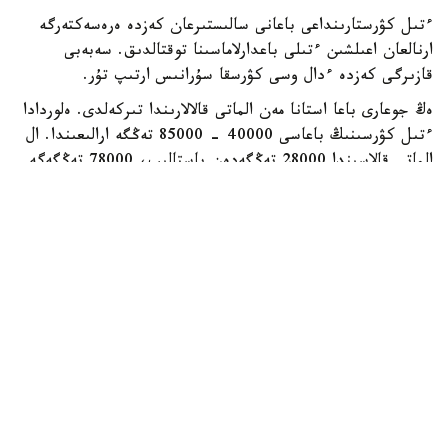
ءتىل كۋرستارىنداعى باعانى سالىستىرعان كەزدە ەرەسەكتەرگە
ارنالعان اعىلشىن ءتىلى باعدارلاماسىنا توقتالدىق. سەبەبى
قازىرگى كەزدە ءدال وسى كۋرسقا سۇرانىس ارتىپ تۇر.
ەڭ جوعارى باعا استانا مەن الماتى قالالارىندا تىركەلدى. ەلوردادا
ءتىل كۋرسىنىڭ باعاسى 40000 - 85000 تەڭگە ارالىعىندا. ال
الماتى قالاسىندا 28000 تەڭگەدەن باستالىپ، 78000 تەڭگەگە
جەتتى. باعا جوعارى قالالار قاتارىندا شىمكەنت تە بار. مۇندا
ءتىل كۋرسىنىڭ قۇنى ايىنا 60000 تەڭگەگە دەيىن بارادى.
وبلىس ورتالىقتارىنىڭ كوبىندە باعا 20000 - 45000 تەڭگە
ارالىعىندا. ال قاراعاندى مەن جەزقازعان قالالارىندا وقۋ اقىسى
20000 - 60000 تەڭگە، سەمەيدە 25000 - 58300 تەڭگە
ارالىعىندا بولسا، تالدىقورعان، تاراز بەن قونايەۆتا 45000
تەڭگەگە دەيىن جەتتى.