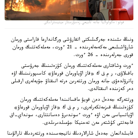
فوتو: ەكولوگيا جانە تابيعي رەسۋرستار مينيسترلىگى
ونىڭ ىشىندە جەرگىلىكتى اتقارۋشى ورگاندارعا قاراستى ورمان
شارۋاشىلىعى مەكەمەلەرىندە - 21 ءورت، مەملەكەتتىك ورمان
قورى جەرلەرىندە - 26 ءورت.
ءورت وشاقتارى مەملەكەتتىك ورمان كۇزەتىنىڭ جەرۇستى
باقىلاۋى، ر م ق ك «قاز اۆياورمان قورعاۋ» كاسىپورنىنىڭ اۋە
پاترۋلدەۋى جانە ورمان ورتتەرىن ەرتە انىقتاۋ جۇيەلەرى ارقىلى
دەر كەزىندە انىقتالدى.
ورتتەرگە جەدەل دەن قويۋ ماقساتىندا مەملەكەتتىك ورمان
كۇزەتىنىڭ قىزمەتكەرلەرى، ر م ق ك «قاز اۆياورمان قورعاۋ»
اۆياتسياسى مەن اۋە ءورت ءسوندىرۋ دەسانتتارى، سونداي-اق
قاجەتتى كۇشتەر مەن تەحنيكا جۇمىلدىرىلدى.
قابىلدانعان جەدەل شارالاردىڭ ناتيجەسىندە ورتتەردىڭ تارالۋىنا