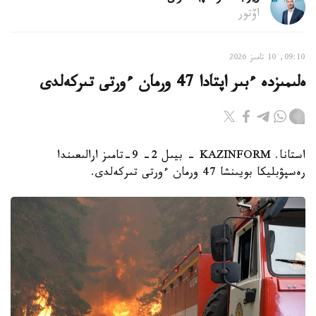
اۆتور
09:10, 10 تامىز 2026
ەلىمىزدە ءبىر اپتادا 47 ورمان ءورتى تىركەلدى
استانا. KAZINFORM - بيىل 2- 9-تامىز ارالىعىندا
رەسپۋبليكا بويىنشا 47 ورمان ءورتى تىركەلدى.