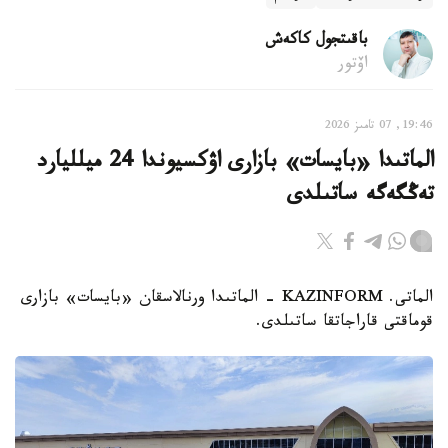
باقىتجول كاكەش
اۆتور
19:46, 07 تامىز 2026
الماتىدا «بايسات» بازارى اۋكسيوندا 24 ميلليارد
تەڭگەگە ساتىلدى
الماتى. KAZINFORM - الماتىدا ورنالاسقان «بايسات» بازارى
قوماقتى قاراجاتقا ساتىلدى.