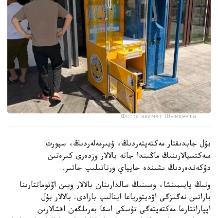
Фото: акимат Шымкента
بۇل جابدىقتار مەكتەپتەردىڭ، ۇيىرمەلەردىڭ، سپورت
سەكتسيالارىنىڭ ماڭىندا جانە بالالار وزدەرى كىرەتىن
دۇكەندەردىڭ ىشىندە جاپپاي ورناتىلىپ جاتىر.
ونىڭ پايىمىنشا، وسىنىڭ سالدارىنان بالالار ويىن اۆتوماتتارىنا
باراتىن نەگىزگى اۋديتورياعا اينالىپ بارادى. بالالار بۇل
اپپاراتتارعا مەكتەپتەگى تۇسكى اسقا بەرىلگەن اقشالارىن