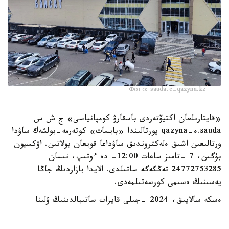
Фото: sauda.e-qazyna.kz
«قايتارىلعان اكتيۆتەردى باسقارۋ كومپانياسى» ج ش س
sauda.ە-qazyna پورتالىندا «بايسات» كوتەرمە-بولشەك ساۋدا
ورتالىعىن اشىق ەلەكتروندىق ساۋداعا قويعان بولاتىن. اۋكسيون
بۇگىن، 7 -تامىز ساعات 12:00- دە ءوتىپ، نىسان
24772753285 تەڭگەگە ساتىلدى. الايدا بازاردىڭ جاڭا
يەسىنىڭ ەسىمى كورسەتىلمەدى.
ەسكە سالايىق، 2024 -جىلى قايرات ساتىبالدىنىڭ ۇلىنا
تيەسىلى «بايسات» بازارىنىڭ ءبىر بولىگى مەملەكەتكە
قايتارىلدى. الماتى قالاسىنىڭ مامانداندىرىلعان اۋدانارالىق