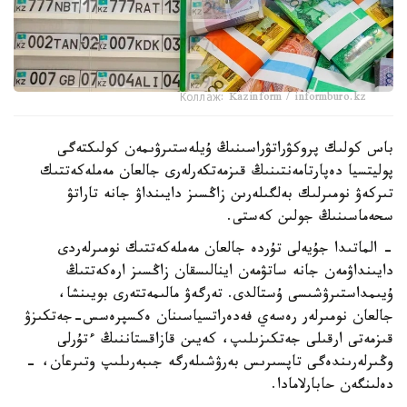
Коллаж: Kazinform / informburo.kz
باس كولىك پروكۋراتۋراسىنىڭ ۇيلەستىرۋىمەن كولىكتەگى
پوليتسيا دەپارتامەنتىنىڭ قىزمەتكەرلەرى جالعان مەملەكەتتىك
تىركەۋ نومىرلىك بەلگىلەرىن زاڭسىز دايىنداۋ جانە تاراتۋ
سحەماسىنىڭ جولىن كەستى.
- الماتىدا جۇيەلى تۇردە جالعان مەملەكەتتىك نومىرلەردى
دايىنداۋمەن جانە ساتۋمەن اينالىسقان زاڭسىز ارەكەتتىڭ
ۇيىمداستىرۋشىسى ۇستالدى. تەرگەۋ مالىمەتتەرى بويىنشا،
جالعان نومىرلەر رەسەي فەدەراتسياسىنان ەكسپرەسس-جەتكىزۋ
قىزمەتى ارقىلى جەتكىزىلىپ، كەيىن قازاقستاننىڭ ءتۇرلى
وڭىرلەرىندەگى تاپسىرىس بەرۋشىلەرگە جىبەرىلىپ وتىرعان، -
دەلىنگەن حابارلامادا.