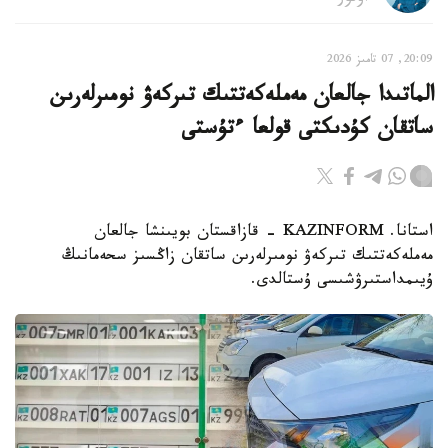
20:09, 07 تامىز 2026
الماتىدا جالعان مەملەكەتتىك تىركەۋ نومىرلەرىن
ساتقان كۇدىكتى قولعا ءتۇستى
استانا. KAZINFORM - قازاقستان بويىنشا جالعان
مەملەكەتتىك تىركەۋ نومىرلەرىن ساتقان زاڭسىز سحەمانىڭ
ۇيىمداستىرۋشىسى ۇستالدى.