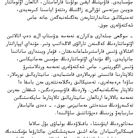
جۇمسايدى. قاۋىپتىڭ ايقىن بولۋىنا قاراماستان، اتالعان اۆتوماتتار
«ويىن بيزنەسى تۋرالى» زاڭنىڭ رەتتەۋ اياسىنا كىرمەيدى،
تەحنيكالىق ستاندارتتارمەن بەلگىلەنبەگەن جانە جاس
شەكتەۋلەرى جوق.
- سوڭعى جىلدارى «كران» نەمەسە «ۇستاپ ال» دەپ اتالاتىن
اۆتوماتتاردىڭ كەڭىنەن تارالۋى الاڭداتىپ وتىر. مۇنداي اپپاراتتار
اقشالاي ۇتىس قاراستىرىلماعاندىقتان، قۇمار ويىندارى ساناتىنا
جاتپايدى. زاڭ مۇنداي اۆتوماتتاردىڭ جۇمىس مەحانيكاسى،
ۇتىس الگوريتمى، جاس شەكتەۋلەرى نەمەسە ورنالاستىرۋ
تالاپتارىنا قاتىستى نورمالاردى قامتىمايدى. سانيتاريالىق نورمالار،
ساۋدا ەرەجەلەرى، تەحنيكالىق رەگلامەنتتەرى مەن باسقا دا
تالاپتار بەلگىلەنبەگەن. ولاردىڭ قاۋىپسىزدىگىن، شىققان جەرىن
نەمەسە بالالارعا ارنالعان سانيتاريالىق تالاپتارعا سايكەستىگىن
تەكسەرۋدىڭ مىندەتتى مەحانيزمى جوق، - دەدى عالياسقار
سارىبايەۆ وزىنىڭ دەپۋتاتتىق ساۋالىندا.
سەناتوردىڭ ايتۋىنشا، باقىلاۋدىڭ بولماۋى بۇل سالاعا
فيسكاليزاتسيادان جانە اشىق ەسەپتىلىكتەن جالتارۋعا مۇمكىندىك