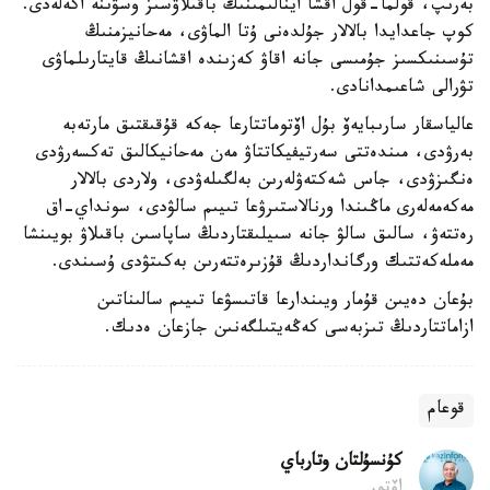
بەرىپ، قولما-قول اقشا اينالىمىنىڭ باقىلاۋسىز وسۋىنە اكەلەدى.
كوپ جاعدايدا بالالار جۇلدەنى ۇتا الماۋى، مەحانيزمنىڭ
تۇسىنىكسىز جۇمىسى جانە اقاۋ كەزىندە اقشانىڭ قايتارىلماۋى
تۋرالى شاعىمدانادى.
عالياسقار سارىبايەۆ بۇل اۆتوماتتارعا جەكە قۇقىقتىق مارتەبە
بەرۋدى، مىندەتتى سەرتيفيكاتتاۋ مەن مەحانيكالىق تەكسەرۋدى
ەنگىزۋدى، جاس شەكتەۋلەرىن بەلگىلەۋدى، ولاردى بالالار
مەكەمەلەرى ماڭىندا ورنالاستىرۋعا تىيىم سالۋدى، سونداي-اق
رەتتەۋ، سالىق سالۋ جانە سىيلىقتاردىڭ ساپاسىن باقىلاۋ بويىنشا
مەملەكەتتىك ورگانداردىڭ قۇزىرەتتەرىن بەكىتۋدى ۇسىندى.
بۇعان دەيىن قۇمار ويىندارعا قاتىسۋعا تىيىم سالىناتىن
ازاماتتاردىڭ تىزبەسى كەڭەيتىلگەنىن جازعان ەدىك.
قوعام
كۇنسۇلتان وتارباي
اۆتور