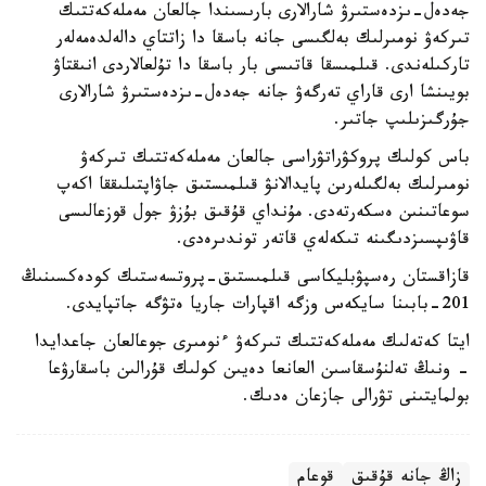
جەدەل-ىزدەستىرۋ شارالارى بارىسىندا جالعان مەملەكەتتىك
تىركەۋ نومىرلىك بەلگىسى جانە باسقا دا زاتتاي دالەلدەمەلەر
تاركىلەندى. قىلمىسقا قاتىسى بار باسقا دا تۇلعالاردى انىقتاۋ
بويىنشا ارى قاراي تەرگەۋ جانە جەدەل-ىزدەستىرۋ شارالارى
جۇرگىزىلىپ جاتىر.
باس كولىك پروكۋراتۋراسى جالعان مەملەكەتتىك تىركەۋ
نومىرلىك بەلگىلەرىن پايدالانۋ قىلمىستىق جاۋاپتىلىققا اكەپ
سوعاتىنىن ەسكەرتەدى. مۇنداي قۇقىق بۇزۋ جول قوزعالىسى
قاۋىپسىزدىگىنە تىكەلەي قاتەر توندىرەدى.
قازاقستان رەسپۋبليكاسى قىلمىستىق-پروتسەستىك كودەكسىنىڭ
201-بابىنا سايكەس وزگە اقپارات جاريا ەتۋگە جاتپايدى.
ايتا كەتەلىك مەملەكەتتىك تىركەۋ ءنومىرى جوعالعان جاعدايدا
- ونىڭ تەلنۇسقاسىن العانعا دەيىن كولىك قۇرالىن باسقارۋعا
بولمايتىنى تۋرالى جازعان ەدىك.
زاڭ جانە قۇقىق
قوعام