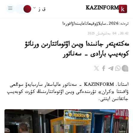
KAZINFORM
ق ز
ترەند:
2026-سايلاۋ
وقيعا
تاعايىنداۋ
اقوردا
20:42, 04 جەلتوقسان 2025
مەكتەپتەر جانىندا ويىن اۆتوماتتارىن ورناتۋ
كوبەيىپ بارادى - سەناتور
استانا. KAZINFORM - سەناتور عالياسقار سارىبايەۆ سوڭعى
ۋاقىتتا «كران» تۇرىندەگى ويىن اۆتوماتتارىنىڭ كۇرت كوبەيىپ
جاتقانىن ايتتى.