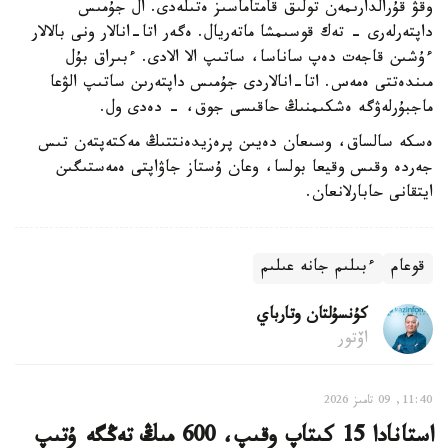
وقۋ قۇرالدارىمەن تولىق قامتاماسىز ەتىلەدى. ال جۇمىس
داپتەرلەرى - تەك قوسىمشا ماتەريال. ەگەر اتا-انالار ونى بالالار
ءۇشىن قاجەت دەپ ساناسا، ساتىپ الا الادى. ءبىراق بۇل
مىندەتتى ەمەس. اتا-انالاردى جۇمىس داپتەرىن ساتىپ الۋعا
ماجبۇرلەۋگە ەشكىمنىڭ حاقىسى جوق، - دەدى ول.
ەسكە سالساق، وسىعان دەيىن پرەزيدەنتتىڭ مەكتەپتەن تىس
جەردە وقىس وقيعا بولسا، وعان ۇستاز جاۋاپتى ەمەستىگىن
ايتقانى حابارلانعان.
قوعام
ءبىلىم جانە عىلىم
كۇنسۇلتان وتارباي
اۆتور
11:40, 09 تامىز 2026
استانادا 15 كىتاپ وقىپ، 600 مىڭ تەڭگە ۇتىپ