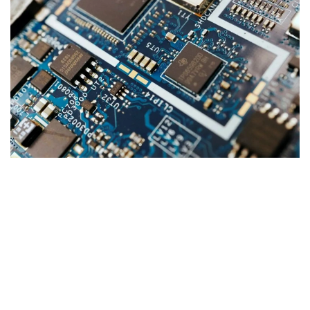
Фото: ТРТ
تاشكەنتتە وزبەكستان- قازاقستان بيزنەس- فورۋمى ءوتتى – ءو
ز ا
تاشكەنتتە قازاقستاننىڭ «اتامەكەن» ۇلتتىق كاسىپكەرلەر
پالاتاسى دەلەگاتسياسىنىڭ ساپارى اياسىندا وزبەكستان-
قازاقستان بيزنەس- فورۋمى ءوتتى. جيىنعا وزبەكستاننىڭ