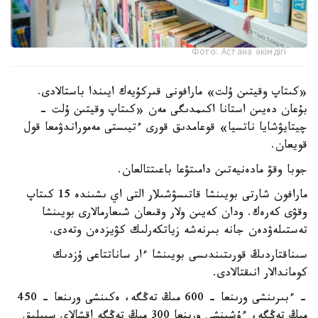
Фото: Астана әкімдігі
«كىتاپ وقيتىن ۇلت» مارافونى قىركۇيەك ايىندا باستالادى.
بۇعان دەيىن استانا اكىمدىگى مەن «كىتاپ وقيتىن ۇلت -
چيتايۋشايا ناتسيا» قوعامدىق قورى ءتيىستى مەموراندۋمعا قول
قويعان.
جوبا وقۋ مادەنيەتىن دامىتۋعا باعىتتالعان.
مارافون شارتى بويىنشا قاتىسۋشىلار التى اي ىشىندە 15 كىتاپ
وقۋى كەرەك. ودان كەيىن ولار وقىعان شىعارمالارى بويىنشا
تەستىلەۋدەن جانە بىرنەشە زياتكەرلىك كۋيزدەن وتەدى.
سىناقتاردىڭ قورىتىندىسى بويىنشا ءار ساناتتاعى ۇزدىك
كوماندالار انىقتالادى.
- ءبىرىنشى ورىنعا - 600 مىڭ تەڭگە، ەكىنشى ورىنعا - 450
مىڭ تەڭگە، ءۇشىنشى ورىنعا 300 مىڭ تەڭگە اقشالاي سىيلىق