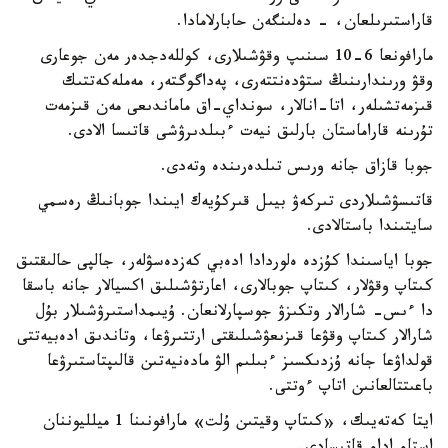
قاراستىرىلعان، - دەلىنگەن حابارلامادا.
مارافونعا 6-10 سىنىپ وقۋشىلارى، كوللەدجدەر مەن جوعارى
وقۋ ورىندارىنىڭ ستۋدەنتتەرى، پەداگوگتەر، مەملەكەتتىك
قىزمەتشىلەر، اتا-انالار، سونداي-اق ماماندىعى مەن قىزمەت
تۇرىنە قاراماستان بارلىق نيەت ءبىلدىرۋشى قاتىسا الادى.
جوبا قازاق جانە ورىس تىلدەرىندە وتەدى.
قاتىسۋشىلاردى تىركەۋ بيىل قىركۇيەك ايىندا جوبانىڭ رەسمي
سايتىندا باستالادى.
جوبا اياسىندا كۇزدە ەلوردادا ادەبي كەزدەسۋلەر، جالپى حالىقتىق
كىتاپ وقۋلار، كىتاپ جوبالارى، اعارتۋشىلىق اكسيالار جانە باسقا
دا ءىس- شارالار وتكىزۋ جوسپارلانعان. ۇيىمداستىرۋشىلار بۇل
شارالار كىتاپ وقۋعا قىزىعۋشىلىقتى ارتتىرۋعا، وتاندىق ادەبيەتتى
قولداۋعا جانە ۇزدىكسىز ءبىلىم الۋ مادەنيەتىن قالىپتاستىرۋعا
باعىتتالعانىن اتاپ ءوتتى.
ايتا كەتەيىك، «كىتاپ وقيتىن ۇلت» مارافونىنا 1 ميلليوننان