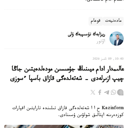
استام ادام قاتىسادى.
مادەنيەت
قوعام
ريزابەك نۇسىپبەك ۇلى
اۆتور
10:40, 09 تامىز 2026
عالىمدار ادام ميىنىڭ جۇمىسىن مودەلدەيتىن جاڭا
چيپ ازىرلەدى - شەتەلدەگى قازاق باسپا ءسوزى
Kazinform ح ا ا شەتەلدەگى قازاق تىلىندە تارايتىن اقپارات
كوزدەرىنە اپتالىق شولۋىن ۇسىنادى.