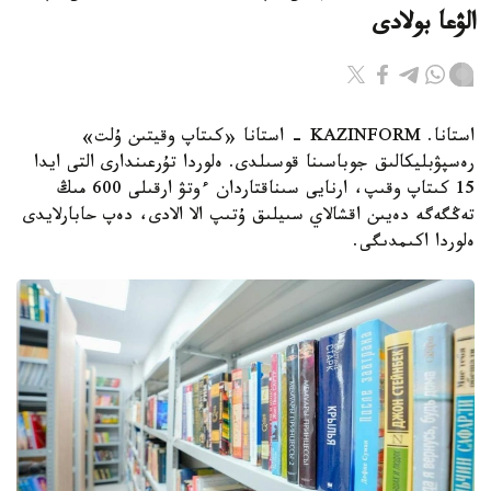
الۋعا بولادى
استانا. KAZINFORM - استانا «كىتاپ وقيتىن ۇلت»
رەسپۋبليكالىق جوباسىنا قوسىلدى. ەلوردا تۇرعىندارى التى ايدا
15 كىتاپ وقىپ، ارنايى سىناقتاردان ءوتۋ ارقىلى 600 مىڭ
تەڭگەگە دەيىن اقشالاي سىيلىق ۇتىپ الا الادى، دەپ حابارلايدى
ەلوردا اكىمدىگى.