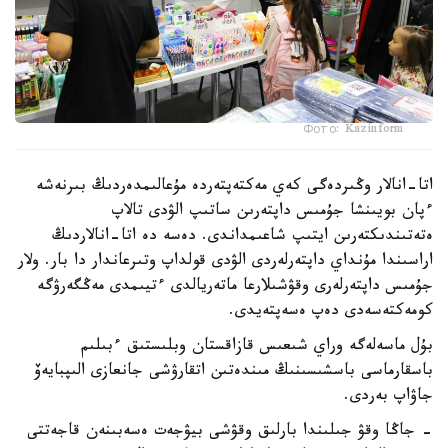
Фото: Kazinform
اتا-انالار وڭىردەگى كەي مەكتەپتەردە مۇعالىمدەردىڭ بىرنەشە
ءپان بويىنشا جۇمىس داپتەرىن ساتىپ الۋدى تالاپ
ەتەتىندىكتەرىن ايتىپ شاعىمداندى. دەسە دە اتا-انالاردىڭ
اراسىندا مۇنداي داپتەرلەردى الۋدى قولداپ وتىرعاندار دا بار. ولار
جۇمىس داپتەرلەرى وقۋشىلارعا ماتەريالدى ءتيىمدى مەڭگەرۋگە
كومەكتەسەدى دەپ ەسەپتەيدى.
بۇل ماسەلەگە وراي شىعىس قازاقستان وبلىستىق ءبىلىم
باسقارماسى باسشىسىنىڭ مىندەتىن اتقارۋشى جانعازى الىپبايەۆ
جاۋاپ بەردى.
- جاڭا وقۋ جىلىندا بارلىق وقۋشى بيۋجەت ەسەبىنەن قاجەتتى