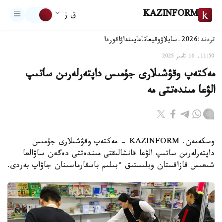
KAZINFORM
ق ز
ترەند:
2026-سايلاۋ
وقيعا
تاعايىنداۋ
اقوردا
11:50, 16 تامىز 2025
مەكتەپ وقۋشىلارى جۇمىس داپتەرلەرىن ساتىپ
الۋعا مىندەتتى مە
وسكەمەن. KAZINFORM - مەكتەپ وقۋشىلارى جۇمىس
داپتەرلەرىن ساتىپ الۋعا قانشالىقتى مىندەتتى دەگەن ساۋالعا
شىعىس قازاقستان وبلىستىق ءبىلىم باسقارماسىنان جاۋاپ بەردى.