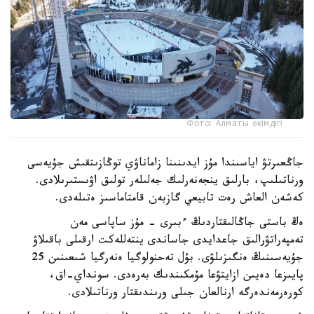
Фото: Алматы әкімдігі
جاڭعىرتۋ اياسىندا مۇز ايدىنىنا زاماناۋي توڭازىتقىش جۇيەسى
ورناتىلىپ، بارلىق ينجەنەرلىك جەلىلەر تولىق اۋىستىرىلادى.
كەشەن العاش رەت تابيعي گازبەن قامتاماسىز ەتىلەدى.
ەڭ باستى جاڭالىقتاردىڭ ءبىرى - مۇز ساپاسى مەن
تەمپەراتۋرالىق جاعدايدى جاساندى ينتەللەكت ارقىلى باقىلاۋ
جۇيەسىنىڭ ەنگىزىلۋى. بۇل تەحنولوگيا ەنەرگيا شىعىنىن 25
پايىزعا دەيىن ازايتۋعا مۇمكىندىك بەرەدى. سونداي-اق،
كورەرمەندەرگە ارنالعان جىلى ورىندىقتار ورناتىلادى.