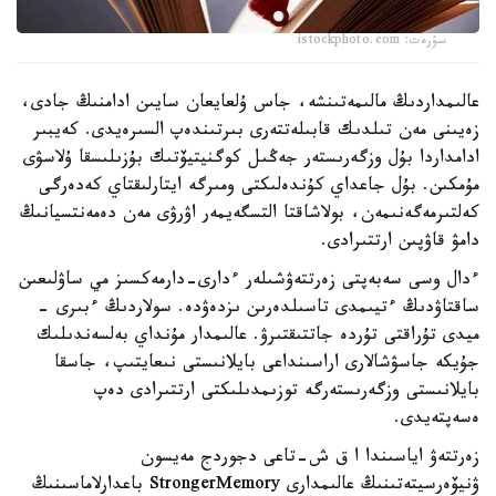
سۋرەت: istockphoto.com
عالىمداردىڭ مالىمەتىنشە، جاس ۇلعايعان سايىن ادامنىڭ جادى،
زەيىنى مەن تىلدىك قابىلەتتەرى بىرتىندەپ السىرەيدى. كەيبىر
ادامداردا بۇل وزگەرىستەر جەڭىل كوگنيتيۆتىك بۇزىلىسقا ۇلاسۋى
مۇمكىن. بۇل جاعداي كۇندەلىكتى ومىرگە ايتارلىقتاي كەدەرگى
كەلتىرمەگەنىمەن، بولاشاقتا التسگەيمەر اۋرۋى مەن دەمەنتسيانىڭ
دامۋ قاۋپىن ارتتىرادى.
ءدال وسى سەبەپتى زەرتتەۋشىلەر ءدارى-دارمەكسىز مي ساۋلىعىن
ساقتاۋدىڭ ءتيىمدى تاسىلدەرىن ىزدەۋدە. سولاردىڭ ءبىرى -
ميدى تۇراقتى تۇردە جاتتىقتىرۋ. عالىمدار مۇنداي بەلسەندىلىك
جۇيكە جاسۋشالارى اراسىنداعى بايلانىستى نىعايتىپ، جاسقا
بايلانىستى وزگەرىستەرگە توزىمدىلىكتى ارتتىرادى دەپ
ەسەپتەيدى.
زەرتتەۋ اياسىندا ا ق ش-تاعى دجوردج مەيسون
ۋنيۆەرسيتەتىنىڭ عالىمدارى StrongerMemory باعدارلاماسىنىڭ