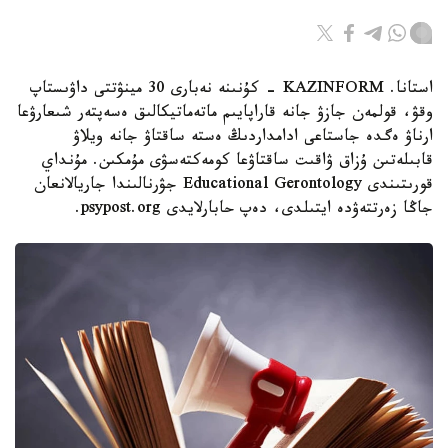
استانا. KAZINFORM - كۇنىنە نەبارى 30 مينۋتتى داۋىستاپ
وقۋ، قولمەن جازۋ جانە قاراپايىم ماتەماتيكالىق ەسەپتەر شىعارۋعا
ارناۋ ەگدە جاستاعى ادامداردىڭ ەستە ساقتاۋ جانە ويلاۋ
قابىلەتىن ۇزاق ۋاقىت ساقتاۋعا كومەكتەسۋى مۇمكىن. مۇنداي
قورىتىندى Educational Gerontology جۋرنالىندا جاريالانعان
جاڭا زەرتتەۋدە ايتىلدى، دەپ حابارلايدى psypost.org.