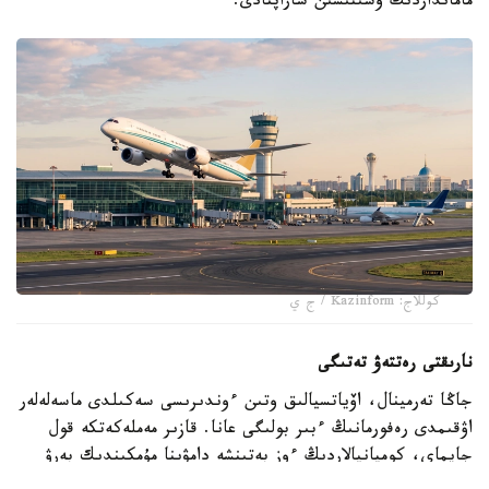
مامانداردىڭ ۇسىنىسىن ساراپتادى.
كوللاج: Kazinform / ج ي
نارىقتى رەتتەۋ تەتىگى
جاڭا تەرمينال، اۆياتسيالىق وتىن ءوندىرىسى سەكىلدى ماسەلەلەر
اۋقىمدى رەفورمانىڭ ءبىر بولىگى عانا. قازىر مەملەكەتكە قول
جايماي، كومپانيالاردىڭ ءوز بەتىنشە دامۋىنا مۇمكىندىك بەرۋ
ودان دا ماڭىزدى بولىپ تۇر. VietJet Qazaqstan