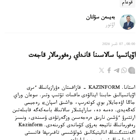
قوعام
بەيسەن سۇلتان
اۆتور
08:00, 07 تامىز 2026
اۆياتسيا سالاسىنا قانداي رەفورمالار قاجەت
استانا. KAZINFORM - قازاقستان ەۋرازيانىڭ ءىرى
اۆياتسيالىق حابىنا اينالۋدى ماقسات تۇتىپ وتىر. سوعان وراي
جاڭا اۋەجايلار بوي كوتەرىپ، «اشىق اسپان» رەجيمى
كەڭەيدى. دەسە دە، ساراپشىلار سالانىڭ باسەكەگە قابىلەتىن
ارتتىرۋ ءۇشىن نارىق ەرەجەسىن وزگەرتۋدى ۇسىندى، ونسىز
رەفورمانىڭ ناتيجە بەرۋى كۇماندى كورىنەدى. Kazinform
اگەنتتىگىنىڭ اناليتيكالىق شولۋشىسى تاقىرىپقا قاتىستى