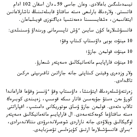
تيىمدىلىگىن باعالادى. وعان جاسى 59-دان اسقان 102 ادام
قاتىستى. ولاردىڭ بارلىعى ەستە ساقتاۋ قابىلەتىنىڭ ناشارلاعانىن
ايتقانىمەن، ەشقايسىسىنا دەمەنتسيا دياگنوزى قويىلماعان.
قاتىسۋشىلارعا كۇن سايىن ءۇش تاپسىرمانى ورىنداۋ ۇسىنىلدى:
10 مينۋت بويى داۋىستاپ كىتاپ وقۋ؛
10 مينۋت قولمەن جازۋ؛
10 مينۋت قاراپايىم ماتەماتيكالىق ەسەپتەر شىعارۋ.
ولار وزدەرى وقيتىن كىتاپتى جانە جازاتىن تاقىرىپتى ەركىن
تاڭدادى.
زەرتتەۋشىلەردىڭ ايتۋىنشا، داۋىستاپ وقۋ ءۇنسىز وقۋعا قاراعاندا
كورۋ مەن ەستۋ جۇيەسىن قاتار ىسكە قوسىپ، زەيىندى كوبىرەك
تالاپ ەتەدى. قولمەن جازۋ ۇساق موتوريكانى دامىتىپ، اقپاراتتى
ەستە ساقتاۋعا كومەكتەسەدى. ال قاراپايىم ماتەماتيكالىق ەسەپتەر
لوگيكالىق ويلاۋدى جانە نازاردى شوعىرلاندىرۋدى ىنتالاندىرادى،
ءبىراق قاتىسۋشىلارعا ارتىق كۇيزەلىس تۋعىزبايدى.