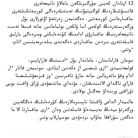
12 اپتادان كەيىن جۇرگىزىلگەن باعالاۋ ناتيجەلەرى
قاتىسۋشىلاردىڭ كوگنيتيۆتىك تەستىلەردەگى كورسەتكىشتەرى
جاقسارعانىن كورسەتتى. دەگەنمەن زەرتتەۋ اۆتورلارى بۇل
وزگەرىستەردىڭ كولەمى اسا ۇلكەن بولماعانىن جانە قىسقا تەست
ناتيجەلەرىنىڭ جاقسارۋى ادامنىڭ كۇندەلىكتى ومىردەگى بارلىق
قابىلەتتەرى بىردەن جاقساردى دەگەندى بىلدىرمەيتىنىن اتاپ
ءوتتى.
سوعان قاراماستان، ماماندار بۇل ءادىستىڭ قاراپايىم،
قولجەتىمدى ءارى شىعىنى از ەكەنىن ايتادى. سونىمەن قاتار ءار
ادام وقۋ ماتەريالىن جانە جازۋ تاقىرىبىن ءوز قىزىعۋشىلىعىنا
قاراي تاڭداي الاتىندىقتان، مۇنداي جاتتىعۋدى ۇزاق ۋاقىت بويى
تۇراقتى ورىنداۋ جەڭىل بولادى.
عالىمدار الداعى ۋاقىتتا تاپسىرمالاردىڭ كۇردەلىلىك دەڭگەيىن
وزگەرتۋ ميدىڭ بەيىمدەلۋ قابىلەتىن ودان ءارى جاقسارتا الا ما
دەگەن سۇراققا جاۋاپ ىزدەۋدى جوسپارلاپ وتىر.