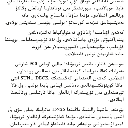
شىعىس قاناتتاعى قوناق ءۇي ءتورت جۇلدىزدى ستاندارتقا ساي
قايتا جوبالانىپ، سپورتشىلار مەن قوناقتارعا ارنالعان وڭالتۋ
ورتالىعى اشىلادى. مۇندا ساۋنا، ماسساج بولمەلەرى جانە
مەديتسينالىق قىزمەت كورسەتۋ ءبولىمى جۇمىس ىستەيتىن بولادى.
كەشەن اۋماعىندا زاماناۋي تەحنولوگياعا نەگىزدەلگەن
ينتەراكتيۆتى مۋزەي جاساقتالادى. ول 3D تۇجىرىمداماسى بويىنشا
قۇرىلىپ، مۋلتيمەديالىق ەكسپوزيتسيالار مەن كورمە
جابدىقتارىمەن تولىق قامتىلادى.
سونىمەن قاتار، باتىس تريبۋنادا جالپى اۋماعى 900 شارشى
مەترلىك كەڭ تەرراسا، كوفەحانالار مەن دەمالىس ورىندارى
اشىلادى. كەشەن الدىنداعى كەڭىستىكتە SUN- DECK اتتى
جاڭا كوپفۋنكتسيونالدى دەمالىس ايماعى پايدا بولىپ، ول قالا
تۇرعىندارى مەن تۋريستەرگە ارنالعان جاڭا تارتىلىس ورتالىعىنا
اينالادى.
بۇرىنعى ماشينا زالىنىڭ ماڭىندا 25×15 مەترلىك جىلى سۋى بار
اشىق باسسەين سالىنادى. مۇندا كەلۋشىلەرگە ارنالعان تريبۋنا،
كيىم اۋىستىراتىن بولمەلەر جانە قابىلداۋ ايماعى قاراستىرىلعان.