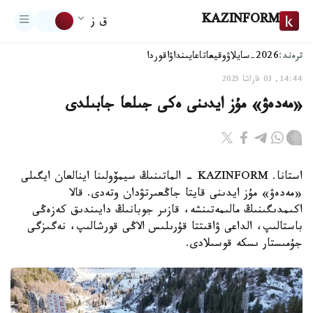
KAZINFORM
ق ز
ترەند:
2026-سايلاۋ
وقيعا
تاعايىنداۋ
اقوردا
14:44, 03 قاراشا 2025
«مەدەۋ» مۇز ايدىنى ەكى جىلعا جابىلدى
استانا. KAZINFORM - الماتىنىڭ سيمۆولىنا اينالعان ايگىلى
«مەدەۋ» مۇز ايدىنى قايتا جاڭعىرتۋدان وتەدى. قالا
اكىمدىگىنىڭ مالىمەتىنشە، قازىر جوبانىڭ دايىندىق كەزەڭى
باستالىپ، الداعى ۋاقىتتا قۇرىلىس الاڭى قورشالىپ، نەگىزگى
جۇمىستار ىسكە قوسىلادى.