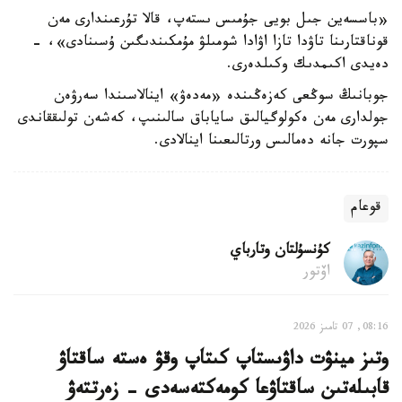
«باسسەين جىل بويى جۇمىس ىستەپ، قالا تۇرعىندارى مەن
قوناقتارىنا تاۋدا تازا اۋادا شومىلۋ مۇمكىندىگىن ۇسىنادى»، -
دەيدى اكىمدىك وكىلدەرى.
جوبانىڭ سوڭعى كەزەڭىندە «مەدەۋ» اينالاسىندا سەرۋەن
جولدارى مەن ەكولوگيالىق ساياباق سالىنىپ، كەشەن تولىققاندى
سپورت جانە دەمالىس ورتالىعىنا اينالادى.
قوعام
كۇنسۇلتان وتارباي
اۆتور
08:16, 07 تامىز 2026
وتىز مينۋت داۋىستاپ كىتاپ وقۋ ەستە ساقتاۋ
قابىلەتىن ساقتاۋعا كومەكتەسەدى - زەرتتەۋ