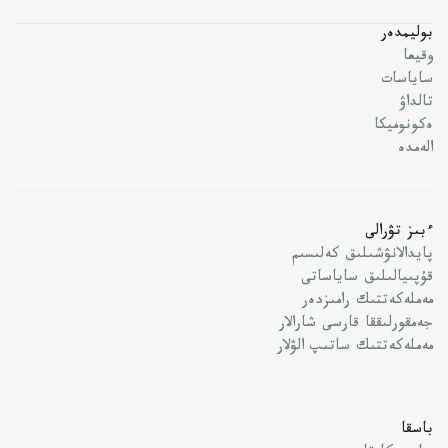
بوليمدەر
وقيعا
ساياسات
تالداۋ
ەكونوميكا
الەمدە
ءبىز تۋرالى
پايدالانۋشىلىق كەلىسىم
قۇپىيالىلىق ساياساتى
مەملەكەتتىك رامىزدەر
جەمقورلىققا قارسى شارالار
مەملەكەتتىك ساتىپ الۋلار
باسقا