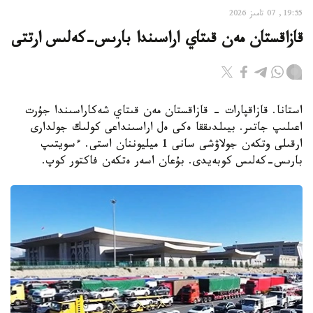
19:55, 07 تامىز 2026
قازاقستان مەن قىتاي اراسىندا بارىس-كەلىس ارتتى
استانا. قازاقپارات - قازاقستان مەن قىتاي شەكاراسىندا جۇرت
اعىلىپ جاتىر. بيىلدىققا ەكى ەل اراسىنداعى كولىك جولدارى
ارقىلى وتكەن جولاۋشى سانى 1 ميليوننان استى. ءسويتىپ
بارىس-كەلىس كوبەيدى. بۇعان اسەر ەتكەن فاكتور كوپ.