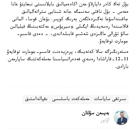
بۇل تەك كادر دايارلاۋ مەن اكادەميالىق بايلانىستى نىعايتۋ عانا
ەمەس - بۇل ناقتى سەنىمگە جانە شىنايى ستراتەگيالىق
جاقىنداسۋعا نەگىزدەلگەن بەرىك كوپىر. بۇعان قوسا، الماتى
قالاسىندا رەسەيدىڭ ايگىلى «سيريۋس» مەكتەبىنىڭ فيليالىن
سالۋ تۋرالى ماڭىزدى شەشىم قابىلداندى، - دەدى قاسىم-
جومارت توقايەۆ.
ەستەرىڭىزگە سالا كەتەيىك، پرەزيدەنت قاسىم-جومارت توقايەۆ
11-12-قاراشادا رەسەي فەدەراتسياسىنا مەملەكەتتىك ساپارمەن
بارادى.
سىرتقى ساياسات
مەملەكەت باسشىسى
ىقپالداستىق
بەيسەن سۇلتان
اۆتور