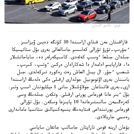
فوتو: حالىق گازەتى
قازاقستان مەن قىتاي اراسىندا 30 كۇنگە دەيىن ۆيزاسىز
ءجۇرىپ-تۇرۋ تۋرالى كەلىسىم جاسالعالى بەرى بۇل ستاتيسيكا
جىلدان جىلعا ءوسىپ كەلەدى. كاسىپكەرلەر دە، ساياحاتشىلار
دا، قاراپايىم ادامدار دا شەكارادان ەركىن ءوتىپ، كىرىپ-
شىعىپ ءجۇر. ال بيىل العاش رەت رەكورد تىركەلدى. جىل
باسىنان بەرى اۆتوموبيل جولدارى ارقىلى ەكى ەلدىڭ اراسىندا
ارى-بەرى قاتىناعان جولاۋشىلار سانى 1 ميلليوننان اسىپ وتىر.
بۇل ءبىر عانا قورعاس پورتى ارقىلى. وتكەن جىلدىڭ وسى
كەزەڭىمەن سالىستىرعاندا 10 پايىزعا وسكەن. بۇل تۋرالى
قورعاس پورتىنداعى قىتايدىڭ ينسپەكسيالىق ستانسيا ماماندارى
رەسمي جاريالادى.
بۇعان ارينە قوس تاراپتان جاسالىپ جاتقان ساياسي