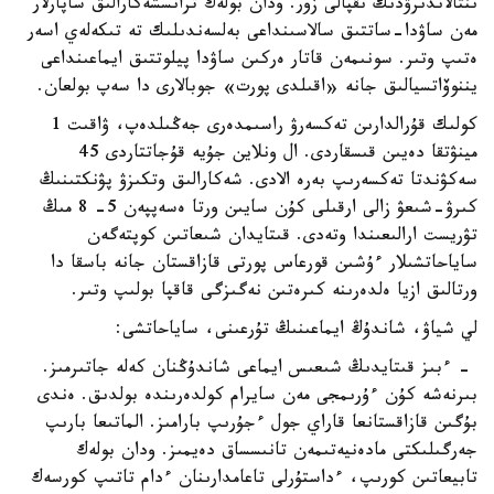
ىنتالاندىرۋدىڭ ىقپالى زور. ودان بولەك ترانسشەكارالىق ساپارلار
مەن ساۋدا-ساتتىق سالاسىنداعى بەلسەندىلىك تە تىكەلەي اسەر
ەتىپ وتىر. سونىمەن قاتار ەركىن ساۋدا پيلوتتىق ايماعىنداعى
يننوۆاتسيالىق جانە «اقىلدى پورت» جوبالارى دا سەپ بولعان.
كولىك قۇرالدارىن تەكسەرۋ راسىمدەرى جەڭىلدەپ، ۋاقىت 1
مينۋتقا دەيىن قىسقاردى. ال ونلاين جۇيە قۇجاتتاردى 45
سەكۋندتا تەكسەرىپ بەرە الادى. شەكارالىق وتكىزۋ پۋنكتىنىڭ
كىرۋ-شىعۋ زالى ارقىلى كۇن سايىن ورتا ەسەپپەن 5- 8 مىڭ
تۋريست ارالىعىندا وتەدى. قىتايدان شىعاتىن كوپتەگەن
ساياحاتشىلار ءۇشىن قورعاس پورتى قازاقستان جانە باسقا دا
ورتالىق ازيا ەلدەرىنە كىرەتىن نەگىزگى قاقپا بولىپ وتىر.
لي شياۋ، شاندۇڭ ايماعىنىڭ تۇرعىنى، ساياحاتشى:
- ءبىز قىتايدىڭ شىعىس ايماعى شاندۇڭنان كەلە جاتىرمىز.
بىرنەشە كۇن ءۇرىمجى مەن سايرام كولدەرىندە بولدىق. ەندى
بۇگىن قازاقستانعا قاراي جول ءجۇرىپ بارامىز. الماتىعا بارىپ
جەرگىلىكتى مادەنيەتىمەن تانىسساق دەيمىز. ودان بولەك
تابيعاتىن كورىپ، ءداستۇرلى تاعامدارىنان ءدام تاتىپ كورسەك