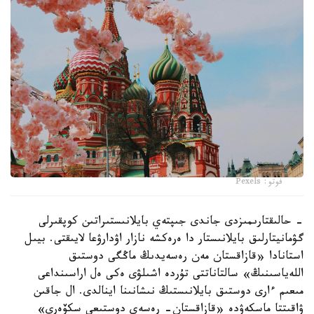
فوتو: Pexels
- حالىقتارىمىزدى جاندى جىپتەي بايلانىستىراتىن كوپقىرلى
گۋمانيتارلىق بايلانىستار دا ەرەكشە نازار اۋدارۋعا لايىقتى. بيىل
استانادا «قازاقستان مەن رەسەيدىڭ ماڭگى دوستىق
اللەياسىنىڭ» سالتاناتتى تۇردە اشىلۋى ەكى ەل اراسىنداعى
مىعىم ءارى دوستىق بايلانىستىڭ نىشانىنا اينالدى. ال جاقىن
ۋاقىتتا ماسكەۋدە «قازاقستان- رەسەي دوستىعى سكۆەرى»