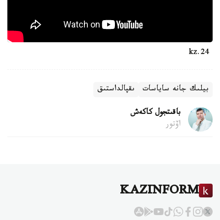
24.kz
بيلىك جانە ساياسات
ىقپالداستىق
باقىتجول كاكەش
اۆتور
KAZINFORM