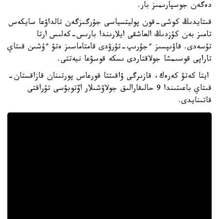
دەگەن جوسپارىمىز بار.
قىتايدىڭ كوشى-قون پوليتسياسى جۇرگىزگەن تالداۋعا سايكەس
تامىز بەن كۇزدىڭ العاشقى ايلارىندا بارىس-كەلىس ارتا
تۇسەدى. قاۋىپسىز ءجۇرىپ-تۇرۋدى قامتاماسىز ەتۋ ءۇشىن قىتاي
تاراپى قوسىمشا جولاقتاردى ىسكە قوسۋعا نيەتتى.
ايتا كەتۋ كەرەك، قازىرگى ۋاقىتتا قورعاس پورتىنان قازاقستان-
قىتاي باعىتىندا 9 حالىقارالىق جولاۋشىلار اۆتوبۋسى تۇراقتى
قاتىنايدى.