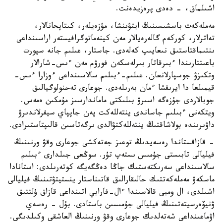
اشىلماق، - دەدى پرەزيدەنت.
مەملەكەت باسشىسىنىڭ ايتۋىنشا، مۋزەيلەر، كىتاپحانالار،
تەاترلار، كوركەم گالەرەيالار مەن كينەماتوگرافيستەر اراسىنداعى
ىنتىماقتاستىق نىعايىپ كەلەدى. جاستار، عىلىم جانە سپورت
باعىتتارىندا ءبىرقاتار بىرلەسكەن فورۋم مەن ءىس-شارالار
وتكىزۋ جوسپارلانعان. عىلىم-ءبىلىم سالاسىنداعى ءوزارا ءىس-
قيمىلعا دا ايرىقشا ءمان بەرىلەدى. جوعارى تەحنولوگيالىق
جوبالاردى جۇزەگە اسىرۋ بىلىكتى ماماندارسىز مۇمكىن ەمەس.
ويتكەنى ءبىلىم جاساندى ينتەللەكت پەن جاپپاي سيفرلاندىرۋ
داۋىرىندە بولاشاقتىڭ ينتەللەكتۋالدى ىرگەتاسىن قالىپتاستىرادى.
- قازاقستاندا رەسەيدىڭ توعىز جەتەكشى جوعارى وقۋ ورنىنىڭ
فيليالى تابىستى جۇمىس ىستەپ تۇر. سوڭعى جىلدارى ءبىلىم
سالاسىنداعى سەرىكتەستىك جاڭا دەڭگەيگە كوتەرىلدى: استانادا
ماسكەۋ مەملەكەتتىك حالىقارالىق قاتىناستار ينستيتۋتىنىڭ فيليالى
اشىلدى، ال ومبى قالاسىندا ءال-فارابي اتىنداعى قازاق ۇلتتىق
ۋنيۆەرسيتەتىنىڭ فيليالى جۇمىسىن باستادى. بۇل - رەسەي
اۋماعىنداعى شەتەلدىك جوعارى وقۋ ورنىنىڭ العاشقى وكىلدىگى.