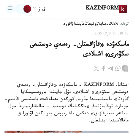
KAZINFORM
ق ز
ترەند:
2026-سايلاۋ
وقيعا
تاعايىنداۋ
اقوردا
10:40, 11 قاراشا 2025
ماسكەۋدە «قازاقستان- رەسەي دوستىعى
سكۆەرى» اشىلادى
استانا. KAZINFORM - ماسكەۋدە «قازاقستان- رەسەي
دوستىعى سكۆەرى» اشىلادى. بۇل جايىندا «روسسيسكايا
گازەتا» باسىلىمىندا جارىق كورگەن مەملەكەت باسشىسى قاسىم-
جومارت توقايەۆتىڭ «ماڭگىلىك دوستىق - حالىقتارىمىزعا جول
سىلتەر تەمىرقازىق» دەگەن تاقىرىپپەن بەرىلگەن اۆتورلىق
ماقالاسىندا ايتىلعان.