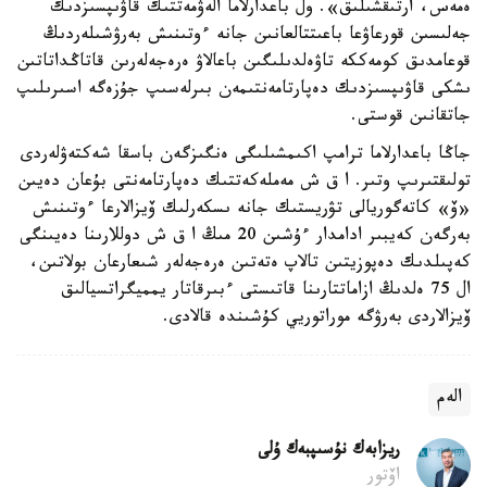
ەمەس، ارتىقشىلىق». ول باعدارلاما الەۋمەتتىك قاۋىپسىزدىك
جەلىسىن قورعاۋعا باعىتتالعانىن جانە ءوتىنىش بەرۋشىلەردىڭ
قوعامدىق كومەككە تاۋەلدىلىگىن باعالاۋ ەرەجەلەرىن قاتاڭداتاتىن
ىشكى قاۋىپسىزدىك دەپارتامەنتىمەن بىرلەسىپ جۇزەگە اسىرىلىپ
جاتقانىن قوستى.
جاڭا باعدارلاما ترامپ اكىمشىلىگى ەنگىزگەن باسقا شەكتەۋلەردى
تولىقتىرىپ وتىر. ا ق ش مەملەكەتتىك دەپارتامەنتى بۇعان دەيىن
«ۆ» كاتەگوريالى تۋريستىك جانە ىسكەرلىك ۆيزالارعا ءوتىنىش
بەرگەن كەيبىر ادامدار ءۇشىن 20 مىڭ ا ق ش دوللارىنا دەيىنگى
كەپىلدىك دەپوزيتىن تالاپ ەتەتىن ەرەجەلەر شىعارعان بولاتىن،
ال 75 ەلدىڭ ازاماتتارىنا قاتىستى ءبىرقاتار يمميگراتسيالىق
ۆيزالاردى بەرۋگە موراتوريي كۇشىندە قالادى.
الەم
ريزابەك نۇسىپبەك ۇلى
اۆتور