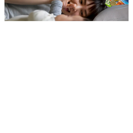
فوتو: كوللاج: Kazinform/ Freepik
نەلىكتەن تولەم كولەمى ازايدى؟
الماتى قالاسى بويىنشا «مەملەكەتتىك الەۋمەتتىك ساقتاندىرۋ
قورى» فيليالى ديرەكتورىنىڭ ورىنباسارى بالعىن ساتبەك
قىزىنىڭ ايتۋىنشا، ەندى الەۋمەتتىك تولەمدى ەسەپتەۋ كەزىندە
ايەلدىڭ ايلىق تابىسى ەڭ تومەنگى جالاقىنىڭ (ە ت ج) جەتى
ەسەلەنگەن مولشەرىنەن اسپايتىن كولەمدە عانا ەسەپكە الىنادى.
2026 -جىلى بۇل شەك 595 مىڭ تەڭگەنى قۇرايدى. ياعني،
ايەلدىڭ ناقتى جالاقىسى بۇدان جوعارى بولسا دا، تولەمدى
ەسەپتەۋ كەزىندە 595 مىڭ تەڭگەدەن اساتىن بولىگى