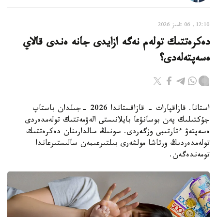
12:10, 06 تامىز 2026
دەكرەتتىك تولەم نەگە ازايدى جانە ەندى قالاي
ەسەپتەلەدى؟
استانا. قازاقپارات - قازاقستاندا 2026 -جىلدان باستاپ
جۇكتىلىك پەن بوسانۋعا بايلانىستى الەۋمەتتىك تولەمدەردى
ەسەپتەۋ ءتارتىبى وزگەردى. سونىڭ سالدارىنان دەكرەتتىك
تولەمدەردىڭ ورتاشا مولشەرى بىلتىرعىمەن سالىستىرعاندا
تومەندەگەن.