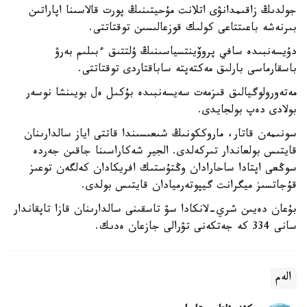
جولدىڭ زاقىمدانۋى اتلانت مۇحيتىنىڭ پورت قالاسىنا اپاراتىن
بىرنەشە باعىتتاعى كولىك قوزعالىسىن توقتاتتى.
دۇيسەنبىدە سافي پروۆينتسياسىنىڭ ۇلتتىق ءبىلىم بەرۋ
باسقارماسى بارلىق مەكتەپتە ساباقتاردى توقتاتتى.
مەتەورولوگيالىق قىزمەت سەيسەنبىدە بۇكىل ەل بويىنشا نوسەر
بولادى دەپ بولجايدى.
سونىمەن قاتار، ماروككونىڭ شىعىسىندا قاتتى اياز سالدارىنان
قايتىس بولعاندار تىركەلدى. الجير شەكاراسىنا جاقىن جەردە
سوڭعى اپتادا ساحارادان وڭتۇستىك افريكادان كەلگەن توعىز
قۇجاتسىز ميگرانت گيپوتەرميادان قايتىس بولدى.
بۇعان دەيىن شري-لانكادا سۋ تاسقىنى سالدارىنان قازا تاپقاندار
سانى 334 كە جەتكەنى تۋرالى جازعان ەدىك.
الەم