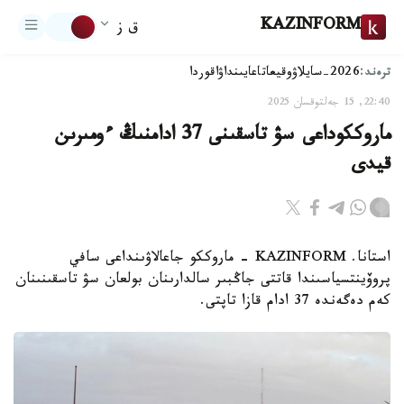
KAZINFORM
ق ز
ترەند:
2026-سايلاۋ
وقيعا
تاعايىنداۋ
اقوردا
22:40, 15 جەلتوقسان 2025
ماروككوداعى سۋ تاسقىنى 37 ادامنىڭ ءومىرىن
قيدى
استانا. KAZINFORM - ماروككو جاعالاۋىنداعى سافي
پروۆينتسياسىندا قاتتى جاڭبىر سالدارىنان بولعان سۋ تاسقىنىنان
كەم دەگەندە 37 ادام قازا تاپتى.