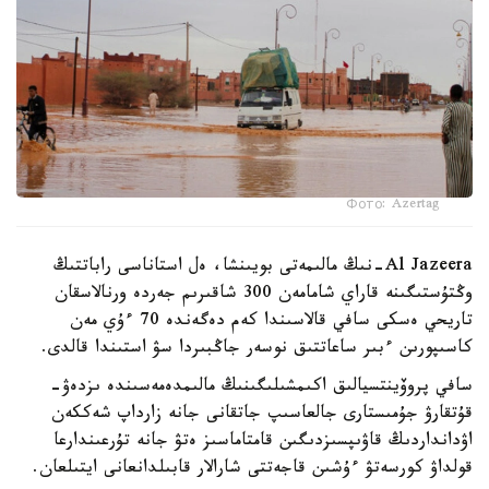
Фото: Azertag
Al Jazeera-نىڭ مالىمەتى بويىنشا، ەل استاناسى راباتتىڭ
وڭتۇستىگىنە قاراي شامامەن 300 شاقىرىم جەردە ورنالاسقان
تاريحي ەسكى سافي قالاسىندا كەم دەگەندە 70 ءۇي مەن
كاسىپورىن ءبىر ساعاتتىق نوسەر جاڭبىردا سۋ استىندا قالدى.
سافي پروۆينتسيالىق اكىمشىلىگىنىڭ مالىمدەمەسىندە ىزدەۋ-
قۇتقارۋ جۇمىستارى جالعاسىپ جاتقانى جانە زارداپ شەككەن
اۋدانداردىڭ قاۋىپسىزدىگىن قامتاماسىز ەتۋ جانە تۇرعىندارعا
قولداۋ كورسەتۋ ءۇشىن قاجەتتى شارالار قابىلدانعانى ايتىلعان.