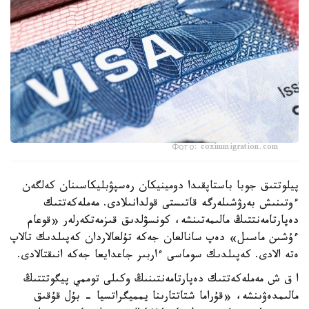
Фото: coximmigration.com
پيلوتتىق جوبا باستاپقىدا دومينيكان رەسپۋبليكاسىنان كەلگەن
ءوتىنىش بەرۋشىلەرگە قاتىستى قولدانىلادى. مەملەكەتتىك
دەپارتامەنتتىڭ مالىمەتىنشە، كونسۋلدىق قىزمەتكەرلەر «قوعام
ءۇشىن ماسىل» دەپ سانالعان جەكە تۇلعالاردان كەپىلدىك تالاپ
ەتە الادى. كەپىلدىك سوماسى ءاربىر جاعدايعا جەكە انىقتالادى.
ا ق ش مەملەكەتتىك دەپارتامەنتىنىڭ وكىلى توممي پيگوتتتىڭ
مالىمدەۋىنشە، «قۇراما شتاتتارىنا يمميگراتسيا - بۇل قۇقىق