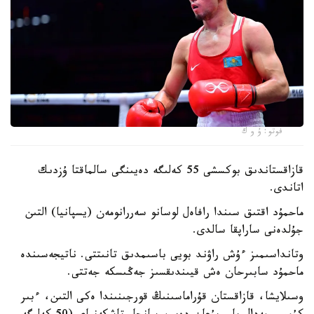
فوتو: ۇ و ك
قازاقستاندىق بوكسشى 55 كەلىگە دەيىنگى سالماقتا ۇزدىك
اتاندى.
ماحمۇد اقتىق سىندا رافاەل لوسانو سەررانومەن (يسپانيا) التىن
جۇلدەنى ساراپقا سالدى.
وتانداسىمىز ءۇش راۋند بويى باسىمدىق تانىتتى. ناتيجەسىندە
ماحمۇد سابىرحان ەش قيىندىقسىز جەڭىسكە جەتتى.
وسىلايشا، قازاقستان قۇراماسىنىڭ قورجىنىندا ەكى التىن، ءبىر