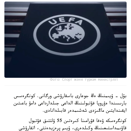
Фото: Спорт және туризм министрлігі
بۇل - ۇيىمنىڭ ەڭ جوعارى باسقارۋشى ورگانى. كونگرەسس
بارىسىندا ەۋروپا فۋتبولىنىڭ الداعى جىلدارداعى دامۋ باعىتىن
ايقىندايتىن ماڭىزدى شەشىمدەر قابىلدانادى.
كونگرەسكە ۋەفا قۇرامىنا كىرەتىن 55 ۇلتتىق فۋتبول
قاۋىمداستىعىنىڭ وكىلدەرى، ۇيىم پرەزيدەنتى، اتقارۋشى