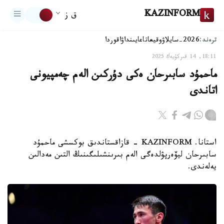
KAZINFORM
ق ز
ترەند:
2026-سايلاۋ
وقيعا
تاعايىنداۋ
اقوردا
18:11, 14 قىركۇيەك 2025
ماحمۇد سابىرحان ەكى دۇركىن الەم چەمپيونى
اتاندى
استانا. KAZINFORM - قازاقستاندىق بوكسشى ماحمۇد
سابىرحان ليۆەرپۋلدەگى الەم بىرىنشىلىگىنىڭ التىن مەدالىن
يەلەندى.