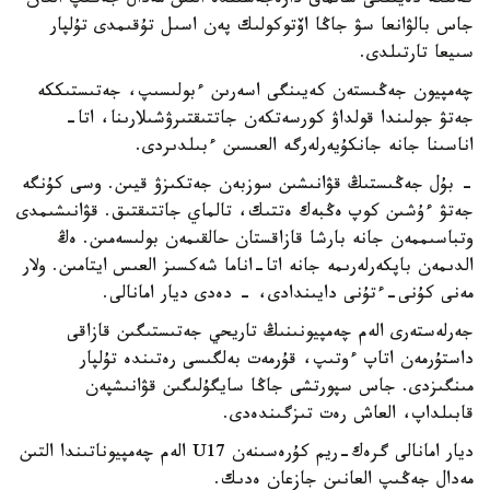
كەلىگە دەيىنگى سالماق دارەجەسىندە التىن مەدال جەڭىپ العان
جاس بالۋانعا سۋ جاڭا اۆتوكولىك پەن اسىل تۇقىمدى تۇلپار
سىيعا تارتىلدى.
چەمپيون جەڭىستەن كەيىنگى اسەرىن ءبولىسىپ، جەتىستىككە
جەتۋ جولىندا قولداۋ كورسەتكەن جاتتىقتىرۋشىلارىنا، اتا-
اناسىنا جانە جانكۇيەرلەرگە العىسىن ءبىلدىردى.
- بۇل جەڭىستىڭ قۋانىشىن سوزبەن جەتكىزۋ قيىن. وسى كۇنگە
جەتۋ ءۇشىن كوپ ەڭبەك ەتتىك، تالماي جاتتىقتىق. قۋانىشىمدى
وتباسىممەن جانە بارشا قازاقستان حالقىمەن بولىسەمىن. ەڭ
الدىمەن باپكەرلەرىمە جانە اتا-اناما شەكسىز العىس ايتامىن. ولار
مەنى كۇنى-ءتۇنى دايىندادى، - دەدى ديار امانالى.
جەرلەستەرى الەم چەمپيونىنىڭ تاريحي جەتىستىگىن قازاقى
داستۇرمەن اتاپ ءوتىپ، قۇرمەت بەلگىسى رەتىندە تۇلپار
مىنگىزدى. جاس سپورتشى جاڭا سايگۇلىگىن قۋانىشپەن
قابىلداپ، العاش رەت تىزگىندەدى.
ديار امانالى گرەك-ريم كۇرەسىنەن U17 الەم چەمپيوناتىندا التىن
مەدال جەڭىپ العانىن جازعان ەدىك.