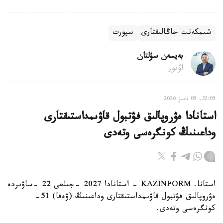
شىمكەنت جاڭالىقتارى
سپورت
بەيسەن سۇلتان
اۆتور
22:05, 05 تامىز 2026
استانادا ەۋروپالىق فۋتبول قاۋىمداستىقتارى
وداعىنىڭ كونگرەسى وتەدى
استانا. KAZINFORM - استانادا 2027 -جىلعى 22 -ساۋىردە
ەۋروپالىق فۋتبول قاۋىمداستىقتارى وداعىنىڭ (ۋەفا) 51-
كونگرەسى وتەدى.