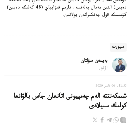
كۇمىس مەدال بار. بۇعان دەيىن سانجار تاشكەنباي (50 كەلىگە
دەيىن) التىن مەدال يەلەنسە، نازىم قىزايباي (48 كەلىگە دەيىن)
كۇمىسكە قول جەتكىزگەن بولاتىن.
سپورت
بەيسەن سۇلتان
اۆتور
11:55, 06 تامىز 2026
شىمكەنتتە الەم چەمپيونى اتانعان جاس بالۋانعا
كولىك سىيلادى