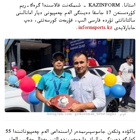
استانا. KAZINFORM - شىمكەنت قالاسىندا گرەك-ريم
كۇرەسىنەن 17 جاسقا دەيىنگى الەم چەمپيونى ديار امانالىنى
سالتاناتتى تۇردە قارسى الىپ، قۇرمەت كورسەتتى، دەپ
حابارلايدى
informsports.kz
.
فوتو: instagram.com/ grekoroman_wrestlingkz
باكۋدە وتكەن جاسوسپىرىمدەر اراسىنداعى الەم چەمپيوناتىندا 55