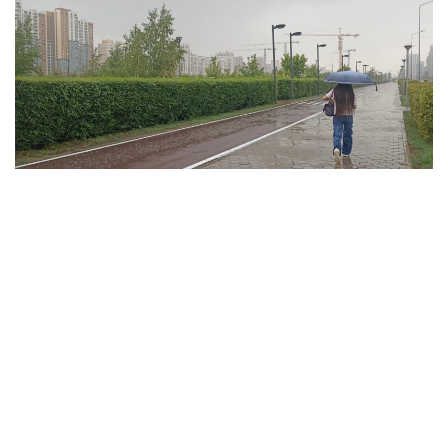
فوتو: ەلميرا ورالبايەۆا/kazinform
ۇلىتاۋ وبلىسىندا تۇندە وبلىستىڭ شىعىسىندا جاڭبىر جاۋىپ،
نايزاعاي وينايدى. سولتۇستىك- باتىستان، سولتۇستىكتەن
سوعاتىن جەلدىڭ ەكپىنى كۇندىز وبلىستىڭ سولتۇستىگى مەن
شىعىسىندا 15 م/س- قا جەتەدى. كۇندىز اۋا تەمپەراتۋراسى +35
گرادۋسقا دەيىن كوتەرىلىپ، اپتاپ ىستىق بولادى. وبلىستىڭ
سولتۇستىگى مەن ورتالىعىندا جوعارى ءورت قاۋپى، ال
وڭتۇستىگى مەن شىعىسىندا توتەنشە ءورت قاۋپى ساقتالادى.