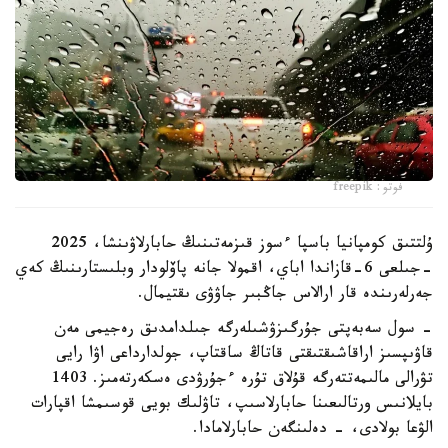
فوتو: freepik
ۇلتتىق كومپانيا باسپا ءسوز قىزمەتىنىڭ حابارلاۋىنشا، 2025
-جىلعى 6-قازاندا اباي، اقمولا جانە پاۆلودار وبلىستارىنىڭ كەي
جەرلەرىندە قار ارالاس جاڭبىر جاۋۋى ىقتيمال.
- سول سەبەپتى جۇرگىزۋشىلەرگە جىلدامدىق رەجيمى مەن
قاۋىپسىز اراقاشىقتىقتى قاتاڭ ساقتاپ، جولدارداعى اۋا رايى
تۋرالى مالىمەتتەرگە قۇلاق تۇرە ءجۇرۋدى ەسكەرتەمىز. 1403
بايلانىس ورتالىعىنا حابارلاسىپ، تاۋلىك بويى قوسىمشا اقپارات
الۋعا بولادى، - دەلىنگەن حابارلامادا.