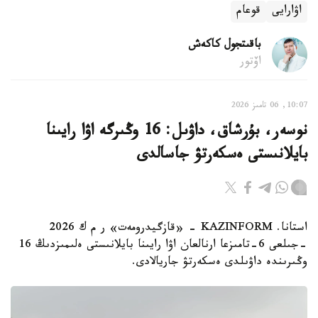
اۋارايى
قوعام
باقىتجول كاكەش
اۆتور
10:07, 06 تامىز 2026
نوسەر، بۇرشاق، داۋىل: 16 وڭىرگە اۋا رايىنا
بايلانىستى ەسكەرتۋ جاسالدى
استانا. KAZINFORM - «قازگيدرومەت» ر م ك 2026
-جىلعى 6-تامىزعا ارنالعان اۋا رايىنا بايلانىستى ەلىمىزدىڭ 16
وڭىرىندە داۋىلدى ەسكەرتۋ جاريالادى.