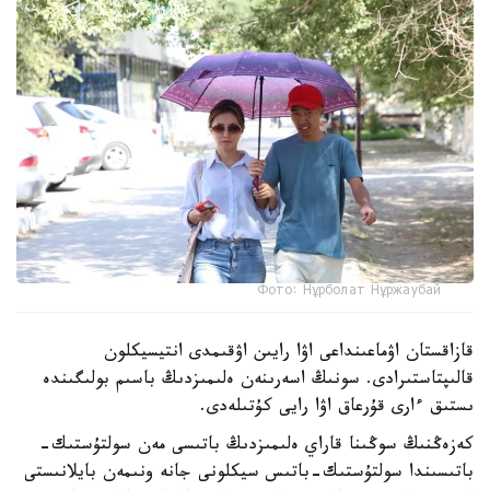
Фото: Нұрболат Нұржаубай
قازاقستان اۋماعىنداعى اۋا رايىن اۋقىمدى انتيسيكلون
قالىپتاستىرادى. سونىڭ اسەرىنەن ەلىمىزدىڭ باسىم بولىگىندە
ىستىق ءارى قۇرعاق اۋا رايى كۇتىلەدى.
كەزەڭنىڭ سوڭىنا قاراي ەلىمىزدىڭ باتىسى مەن سولتۇستىك-
باتىسىندا سولتۇستىك-باتىس سيكلونى جانە ونىمەن بايلانىستى