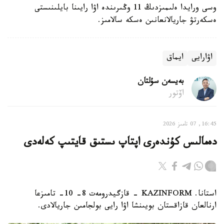
وسى ورايدا ەلىمىزدىڭ 11 وڭىرىندە اۋا رايىنا بايلىنىستى
ەسكەرتۋ جاريالانعانىن ەسكە سالامىز.
اۋارايى
ايماق
بەيسەن سۇلتان
اۆتور
16:45, 07 تامىز 2026
دەمالىس كۇندەرى اپتاپ ىستىق قايتىپ كەلەدى
استانا. KAZINFORM - قازگيدرومەت 8- 10- تامىزعا
ارنالعان قازاقستان بويىنشا اۋا رايى بولجامىن جاريالادى.