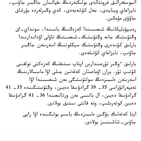
اتموسفەرالىق فرونتالدى بولىكتەردىڭ ىقپالىنان جاڭبىر جاۋىپ،
نايزاعاي وينايدى، جەل كۇشەيەدى، كەي وڭىرلەردە بۇرشاق
جاۋۋى مۇمكىن.
رەسپۋبليكانىڭ شىعىسىندا كەزەڭنىڭ باسىندا، سونداي-اق
وڭتۇستىك جانە وڭتۇستىك-شىعىستىڭ تاۋلى اۋداندارىندا
بارلىق كۇندەرى وڭتۇستىك سيكلوننىڭ اسەرىنەن جاڭبىر
جاۋىپ، نايزاعاي كۇتىلەدى.
بارلىق ءوڭىر تۇرعىندارىن اپتاپ ىستىقتىڭ كەزەكتى تولقىنى
كۇتىپ تۇر. يران اۋماعىنان كەلەتىن جىلى اۋا ماسسالارىنىڭ
اسەرىنەن ەلىمىزدىڭ سولتۇستىگى مەن شىعىسىندا اۋا
تەمپەراتۋراسى 35- 39 گرادۋسقا دەيىن، وڭتۇستىگىندە 35- 41
گرادۋسقا دەيىن، ال باتىسى مەن ورتالىعىندا 36- 41 گرادۋسقا
دەيىن كوتەرىلىپ، وتە قاتتى ىستىق بولادى.
ايتا كەتەلىك بۇگىن ەلىمىزدىڭ باسىم بولىگىندە اۋا رايى
جاۋىن-شاشىنسىز بولادى.