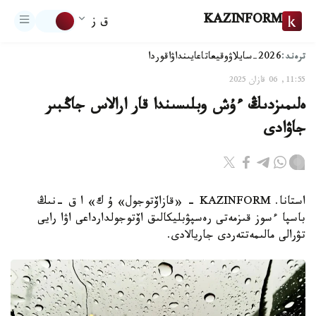
KAZINFORM
ق ز
ترەند:
2026-سايلاۋ
وقيعا
تاعايىنداۋ
اقوردا
11:55, 06 قازان 2025
ەلىمىزدىڭ ءۇش وبلىسىندا قار ارالاس جاڭبىر
جاۋادى
استانا. KAZINFORM - «قازاۆتوجول» ۇ ك» ا ق -نىڭ
باسپا ءسوز قىزمەتى رەسپۋبليكالىق اۆتوجولدارداعى اۋا رايى
تۋرالى مالىمەتتەردى جاريالادى.