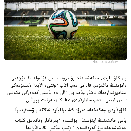
Фото: pixabay
ول كلۋبتاردى جەكەشەلەندىرۋ پروتسەسىن فۋتبولدىڭ تۇراقتى
دامۋىنىڭ ماڭىزدى قادامى دەپ اتاپ ءوتتى، الايدا ەلىمىزدەگى
ستاديونداردىڭ ناشار جاعدايى ءالى دە باستى كەدەرگى ەكەنىن
اشىق ايتتى، دەپ حابارلايدى El.kz ينتەرنەت پورتالى.
كلۋبتاردى جەكەشەلەندىرۋ: 45 ميلليارد تەڭگە ينۆەستيتسيا
باس حاتشىنىڭ ايتۋىنشا، بۇگىندە ءبىرقاتار وتاندىق كلۋب
جەكەشەلەندىرۋ كەزەڭىنەن ءوتىپ جاتىر. 30-قازاندا