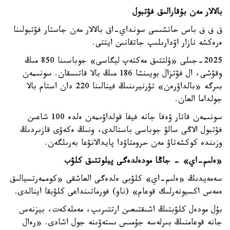
بالالار مەن بۇقارالىق فۋتبول
ق ف ف باس حاتشىسى سونداي-اق بالالار مەن جاستار فۋتبولىنا
ەرەكشە نازار اۋدارىلىپ جاتقانىن ايتتى.
2025-جىلى «ۇلتتىق مەكتەپ ليگاسى» جوباسىنا 850 مىڭ
وقۋشى، ال فۋتزال بويىنشا 186 مىڭ بالا قاتىسقان. سونىمەن
بىرگە «بالداۋرەن» تۋرنيرىنىڭ فينالىنا 220 دان استام بالا
جولداما العان.
سونىمەن قاتار ۋەفا جانە فيفا قولداۋىمەن ەلدە 100 شاعىن
فۋتبول الاڭى سالۋ جوباسى باستالدى، ونىڭ ەكەۋى قازىردىڭ
وزىندە كوكشەتاۋ مەن حرومتاۋدا پايدالانۋعا بەرىلگەن.
«ەلىم-اي» - جاڭا مودەلدەگى پيلوتتىق كلۋب
سەمەيدىڭ «ەلىم-اي» كلۋبى ەلدەگى العاشقى «كوممەرتسيالىق
ەمەس اكسيونەرلىك قوعام» (ناو) فورماتىنداعى كلۋبقا اينالدى.
بۇل مودەل كلۋبتىڭ اشىقتىعىن ارتتىرىپ، مەملەكەت، بيزنەس
جانە قوعامنىڭ بىرلەسە جۇمىس ىستەۋىنە جول اشادى. «رەال