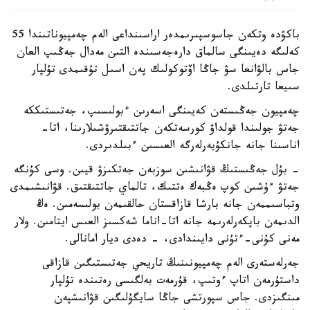
باكۋدە وتكەن جاسوسپىرىمدەر اراسىنداعى الەم چەمپيوناتىندا 55
كەلىگە دەيىنگى سالماق دارەجەسىندە التىن مەدال جەڭىپ العان
جاس بالۋانعا سۋ جاڭا اۆتوكولىك پەن اسىل تۇقىمدى تۇلپار
سىيعا تارتىلدى.
چەمپيون جەڭىستەن كەيىنگى اسەرىن ءبولىسىپ، جەتىستىككە
جەتۋ جولىندا قولداۋ كورسەتكەن جاتتىقتىرۋشىلارىنا، اتا-
اناسىنا جانە جانكۇيەرلەرگە العىسىن ءبىلدىردى.
- بۇل جەڭىستىڭ قۋانىشىن سوزبەن جەتكىزۋ قيىن. وسى كۇنگە
جەتۋ ءۇشىن كوپ ەڭبەك ەتتىك، تالماي جاتتىقتىق. قۋانىشىمدى
وتباسىممەن جانە بارشا قازاقستان حالقىمەن بولىسەمىن. ەڭ
الدىمەن باپكەرلەرىمە جانە اتا-اناما شەكسىز العىس ايتامىن. ولار
مەنى كۇنى-ءتۇنى دايىندادى، - دەدى ديار امانالى.
جەرلەستەرى الەم چەمپيونىنىڭ تاريحي جەتىستىگىن قازاقى
داستۇرمەن اتاپ ءوتىپ، قۇرمەت بەلگىسى رەتىندە تۇلپار
مىنگىزدى. جاس سپورتشى جاڭا سايگۇلىگىن قۋانىشپەن