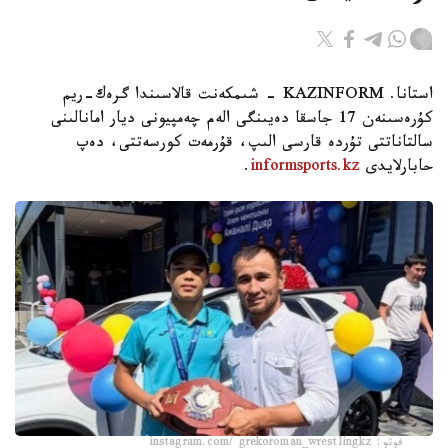
استانا. KAZINFORM - شىمكەنت قالاسىندا گرەك-ريم
كۇرەسىنەن 17 جاسقا دەيىنگى الەم چەمپيونى ديار امانالىنى
سالتاناتتى تۇردە قارسى الىپ، قۇرمەت كورسەتتى، دەپ
حابارلايدى
informsports.kz
.
فوتو: instagram.com/ grekoroman_wrestlingkz