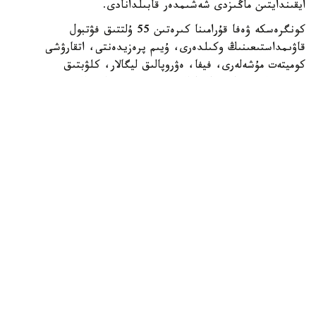
ايقىندايتىن ماڭىزدى شەشىمدەر قابىلدانادى.
كونگرەسكە ۋەفا قۇرامىنا كىرەتىن 55 ۇلتتىق فۋتبول
قاۋىمداستىعىنىڭ وكىلدەرى، ۇيىم پرەزيدەنتى، اتقارۋشى
كوميتەت مۇشەلەرى، فيفا، ەۋروپالىق ليگالار، كلۋبتىق
بىرلەستىكتەر جانە حالىقارالىق سپورت ۇيىمدارىنىڭ وكىلدەرى
قاتىسادى.
الداعى كونگرەستىڭ باستى ەرەكشەلىكتەرىنىڭ ءبىرى - سايلاۋ
ءراسىمىنىڭ ءوتۋى. ءدال وسى استانادا ۋەفا پرەزيدەنتى مەن
اتقارۋشى كوميتەت مۇشەلەرى سايلانادى.
قازاقستاننىڭ وسىنداي اۋقىمدى ءىس-شارانى وتكىزۋ قۇقىعىنا
يە بولۋى - ۋەفا- نىڭ ەلىمىزگە بىلدىرگەن جوعارى سەنىمىنىڭ
جانە حالىقارالىق دەڭگەيدەگى سپورتتىق ءىس-شارالاردى
ۇيىمداستىرۋداعى تاجىريبەسى مەن الەۋەتىنىڭ مويىندالعانىنىڭ
ايقىن دالەلى. كونگرەستى ۇيىمداستىرۋعا بايلانىستى بارلىق
شىعىندى ۋەفا ءوز قاراجاتى ەسەبىنەن قارجىلاندىرادى.
ۋەفا كونگرەسىن وتكىزۋ قازاقستاندا فۋتبولدى دامىتۋعا