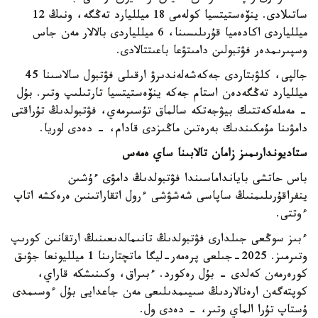
ساتىلادى. ينۆەستيتسيا كولەمى 18 ميلليارد تەڭگە، ونىڭ 12
ميللياردى اكادەميا قۇرىلىسىنا، 6 ميللياردى بالالار مەن جاس
وسپىرىمدەر فۋتبولىن دامىتۋعا باعىتتالادى.
جالپى، كلۋبتاردى جەكەشەلەندىرۋ ارقىلى فۋتبول سالاسىنا 45
ميلليارد تەڭگەدەن استام جەكە ينۆەستيتسيا تارتىلىپ وتىر. بۇل
- مەملەكەتتىك بيۋجەتكە سالماق تۇسىرمەي، فۋتبولدىڭ تۇراقتى
دامۋىنا مۇمكىندىك بەرەتىن ماڭىزدى قادام، - دەدى لوريا.
ستاديوندارىمىز زامان تالابىنا ساي ەمەس
باس حاتشى بايانداماسىندا فۋتبولدىڭ دامۋى ءۇشىن
ينفراقۇرىلىمنىڭ ساپاسى شەشۋشى ءرول اتقاراتىنىن ەرەكشە اتاپ
ءوتتى.
ءبىز سوڭعى جىلدارى فۋتبولدىڭ تانىمالدىعىنىڭ ارتقانىن كورىپ
وتىرمىز. 2025-جىلعى پرەمەر-ليگا ماتچتارىنا 1 ميلليونعا جۋىق
كورەرمەن كەلدى - بۇل رەكورد. ءبىراق، وكىنىشكە قاراي،
كوپتەگەن ارەنالاردىڭ سىيىمدىلىعى مەن جاعدايى بۇل ءوسىمدى
ۇستاپ تۇرا الماي وتىر، - دەدى ول.