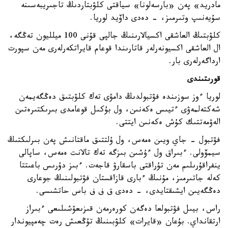
مادريد» پەن «بارسەلونا» سياقتى كلۋبتاردىڭ تاجىريبەسىنە
سۇيەنىپ وتىرمىز، - دەدى داۆيد لوريا.
كلۋبتىڭ العاشقى اكسيالارىنىڭ جالپى قۇنى 100 ميلليون تەڭگە،
ال العاشقى اكسيونەرلەر قاتارىندا قوعام قايراتكەرلەرى مەن سپورت
ارداگەرلەرى بار.
قورىتىندى
لوريا ءوز سوزىندە فۋتبولدىڭ دامۋى تەك كلۋبتىق دەڭگەيمەن
شەكتەلمەۋى ءتيىس ەكەنىن، ول بۇكىل قوعامدى بىرىكتىرەتىن
الەۋمەتتىك كۇش ەكەنىن ايتتى.
فۋتبول - جاي ويىن ەمەس، ول ۇلتتىق ماقتانىش پەن بىرلىكتىڭ
سيمۆولى. ءبىراق ول ءۇشىن بىزگە تەك تالانت ەمەس، ساپالى
ينفراقۇرىلىم مەن تۇراقتى باسقارۋ قاجەت. ءبىز دۇرىس باعىتتا
كەلە جاتىرمىز، مۇنىڭ ءبارى قازاقستان فۋتبولىنىڭ جوعارى
دەڭگەيىن ايشىقتايدى، - دەدى ق ف ف باس حاتشىسى.
راس، بيىل فۋتبولعا دەگەن كورەرمەن قىزىعۋشىلىعى ءبىراز
ارتقانداي. بۇعان «قايرات» كلۋبىنىڭ تۇڭعىش رەت چەمپيوندار