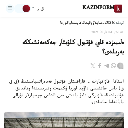
KAZINFORM
ق ز
ترەند:
2026-سايلاۋ
وقيعا
تاعايىنداۋ
اقوردا
22:41, 04 قاراشا 2025
ەلىمىزدە قاي فۋتبول كلۋبتار جەكەمەنشىككە
بەرىلدى؟
استانا. قازاقپارات – قازاقستان فۋتبول فەدەراتسياسىنىڭ (ق ف
ف) باس حاتشىسى داۆيد لوريا ۇكىمەت وتىرىسىندا وتاندىق
فۋتبولدىڭ قازىرگى دامۋ باعىتى مەن الداعى جوسپارلار تۋرالى
بايانداما جاسادى.