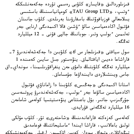
قىزىلوردالىق «قايسار» كلۋبى رەسمي تۇردە جەكەمەنشىككە
ءوتىپ، «TAU Group LTD» كومپانياسىنىڭ باسشىسى
يسلامعالي قوزباقوۆتىڭ باسقارۋىنا بەرىلدى. كلۋب جانىنان
فۋتبول اكادەمياسىن سالۋ ءۇشىن قالا اكىمدىگى ارنايى جەر
تەلىمىن ءبولىپ وتىر. جوبانىڭ جالپى قۇنى - 12 ميلليارد
تەڭگە.
سول سياقتى «قىزىلجار س ك» كلۋبىن دا جەكەشەلەندىرۋ 7-
قاراشاعا دەيىن اياقتالماق. ينۆەستور جىل سايىن كەمىندە 1
ميلليارد تەڭگە كلۋبتىڭ دامۋى مەن ينفراقۇرىلىمىنا، سونداي-اق
جاس ويىنشىلاردى دايىنداۋعا جۇمساماق.
استانا اكىمدىگى «جەڭىس» كلۋبىنا دا زاماناۋي فۋتبول
اكادەمياسىن سالۋعا جەر ءبولىپ، جەكەشەلەندىرۋ پروتسەسىن
جۇرگىزىپ جاتىر. بۇل باعىتتاعى ينۆەستيتسيا كولەمى شامامەن
16 ميلليارد تەڭگەنى قۇرايدى.
كەلەسى كەزەكتە قاراعاندىنىڭ «شاحتەرى» تۇر. كلۋب مۇلكى
تولىق باعالانىپ، قاراشا ايىندا ءماسليحاتتىڭ قوعامدىق
تىڭداۋلارى وتپەك. سودان كەيىن اۋكسيون ارقىلى جەكەمەنشىككە