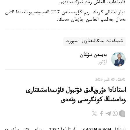
قابىلداپ، العاش رەت تىزگىندەدى.
ديار امانالى گرەك-ريم كۇرەسىنەن U17 الەم چەمپيوناتىندا التىن
مەدال جەڭىپ العانىن جازعان ەدىك.
شىمكەنت جاڭالىقتارى
سپورت
بەيسەن سۇلتان
اۆتور
22:05, 05 تامىز 2026
استانادا ەۋروپالىق فۋتبول قاۋىمداستىقتارى
وداعىنىڭ كونگرەسى وتەدى