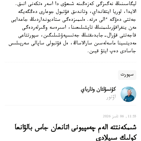
ليگاسىنىڭ نەگىزگى كەزەڭىنە شىعۋى دا اسەر ەتكەنى انىق.
الايدا، لوريا ايتقانداي، وتاندىق فۋتبول جوعارى دەڭگەيگە
جەتتى دەۋگە ءالى ەرتە. ەلىمىزدەگى ستاديونداردىڭ جاعدايى
مەن ينفراقۇرىلىمنىڭ تاپشىلىعىنا، اسىرەسە وڭىرلەردەگى
قاجەتتى قۇرال-جابدىقتىڭ جەتىسپەۋشىلىگىن، سپورتتاعى
مەديتسينا ماسەلەسىن سارالاساڭ، ەل فۋتبولى ساپالى سەرپىلىس
جاسادى دەپ ايتۋ قيىن.
سپورت
كۇنسۇلتان وتارباي
اۆتور
11:55, 06 تامىز 2026
شىمكەنتتە الەم چەمپيونى اتانعان جاس بالۋانعا
كولىك سىيلادى