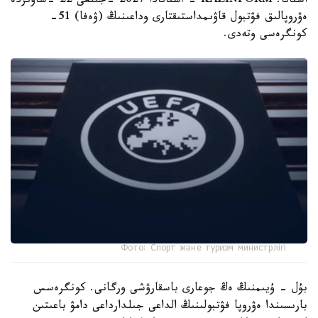
استانا. KAZINFORM - استانادا 2027 -جىلعى 22 -ساۋىردە
ەۋروپالىق فۋتبول قاۋىمداستىقتارى وداعىنىڭ (ۋەفا) 51-
كونگرەسى وتەدى.
Фото: Спорт және туризм министрлігі
بۇل - ۇيىمنىڭ ەڭ جوعارى باسقارۋشى ورگانى. كونگرەسس
بارىسىندا ەۋروپا فۋتبولىنىڭ الداعى جىلدارداعى دامۋ باعىتىن