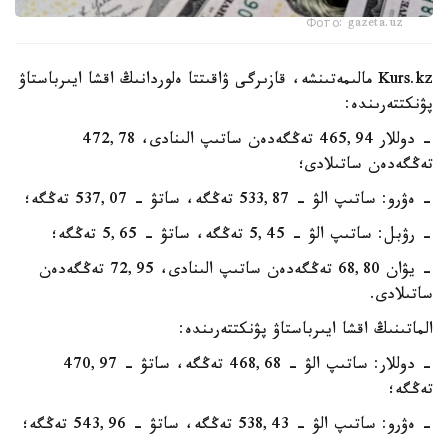
Фото: gazeta.uz
Kurs.kz مالىمەتىنشە، قازىرگى ۋاقىتتا ەلوردانىڭ اقشا ايىرباستاۋ
پۋنكتتەرىندە:
- دوللار 465,94 تەڭگەدەن ساتىپ الىنادى، 472,78
تەڭگەدەن ساتىلادى؛
- ەۋرو: ساتىپ الۋ - 533,87 تەڭگە، ساتۋ - 537,07 تەڭگە؛
- رۋبل: ساتىپ الۋ - 5,45 تەڭگە، ساتۋ - 5,65 تەڭگە؛
- يۋان 68,80 تەڭگەدەن ساتىپ الىنادى، 72,95 تەڭگەدەن
ساتىلادى.
الماتىنىڭ اقشا ايىرباستاۋ پۋنكتتەرىندە:
- دوللار: ساتىپ الۋ - 468,68 تەڭگە، ساتۋ - 470,97
تەڭگە؛
- ەۋرو: ساتىپ الۋ - 538,43 تەڭگە، ساتۋ - 543,96 تەڭگە؛