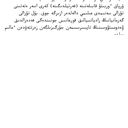
ۇرپاق ءوربىتۋ قابىلەتىنە (فەرتيلدىگىنە) كەرى اسەر ەتەتىنى
تۋرالى سەنىمدى عىلىمي دالەلدەر ازىرگە جوق. بۇل تۋرالى
گەرمانيانىڭ رادياتسيالىق قورعانىس جونىندەگى فەدەرالدىق
ۆەدومستۆوسىنىڭ تاپسىرىسىمەن جۇرگىزىلگەن زەرتتەۋدەن ءمالىم
بولدى.
ۆيدەو اۆتورى تۇرمىستىق ەلەكتروماگنيتتىك ءورىستى ولشەيتىن
قۇرىلعىنى قوزعالىسسىز تۇرعان كولىكتىڭ ورىندىعىنا قويعان.
قۇرىلعى ەكرانىندا 14 كە دەيىنگى كورسەتكىش پايدا بولىپ،
كەيىن ەسكەرتۋ سيگنالى قوسىلعان.
الايدا ۆيدەودا قۇرىلعىنىڭ ناقتى مودەلى، ولشەم بىرلىگى،
جيىلىك دياپازونى نەمەسە كاليبرلەۋ تۋرالى مالىمەتتەر
كورسەتىلمەگەن. مۇنداي اقپاراتسىز الىنعان ناتيجەلەردى عىلىمي
تۇرعىدان باعالاۋ مۇمكىن ەمەس.
سونىمەن قاتار قۇرىلعى ەكرانىنداعى «Harmful» («زياندى»)
دەگەن جازۋ تەك ءوندىرۋشى بەلگىلەگەن شەكتى دەڭگەيدەن
اسقانىن بىلدىرەدى. بۇل ادامنىڭ دەنساۋلىعىنا ناقتى قاۋىپ بار