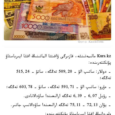
Фото: Kazinform
Kurs.kz مالىمەتىنشە، قازىرگى ۋاقىتتا الماتىنىڭ اقشا ايىرباستاۋ
پۋنكتتەرىندە:
- دوللار: ساتىپ الۋ - 509,20 تەڭگە، ساتۋ - 515,24
تەڭگە؛
- ەۋرو: ساتىپ الۋ - 593,71 تەڭگە، ساتۋ - 603,78 تەڭگە؛
- رۋبل 6,07 - 6,39 تەڭگە ارالىعىندا ساۋدالانادى.
- يۋان 72,13 - 75,11 تەڭگە ارالىعىندا ساۋدالانىپ جاتىر.
ەلوردانىڭ اقشا ايىرباستاۋ پۋنكتتەرىندە: