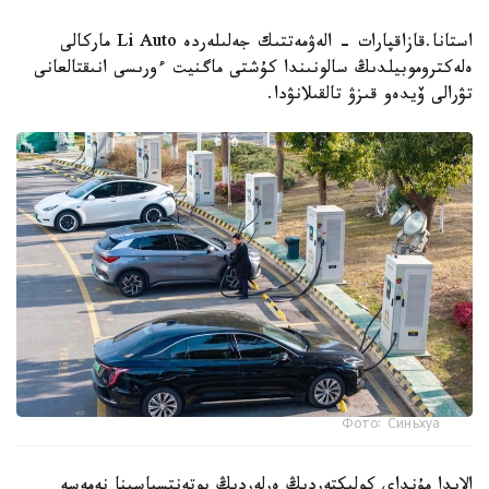
استانا.قازاقپارات - الەۋمەتتىك جەلىلەردە Li Auto ماركالى
ەلەكتروموبيلدىڭ سالونىندا كۇشتى ماگنيت ءورىسى انىقتالعانى
تۋرالى ۆيدەو قىزۋ تالقىلانۋدا.
Фото: Синьхуа
الايدا مۇنداي كولىكتەردىڭ ەرلەردىڭ پوتەنتسياسىنا نەمەسە