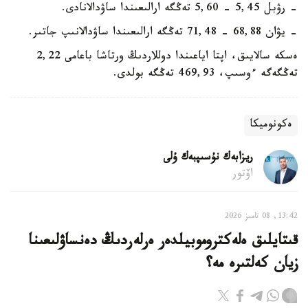
- رۋبل 5,45 - 5,60 تەڭگە ارالىعىندا ساۋدالانادى.
- يۋان 68,88 - 71,48 تەڭگە ارالىعىندا ساۋدالانىپ جاتىر.
ەسكە سالايىق، اپتا اياعىندا دوللاردىڭ ورتاشا باعامى 2,22
تەڭگەگە ءوسىپ، 469,93 تەڭگە بولدى.
ەكونوميكا
ريزابەك نۇسىپبەك ۇلى
اۆتور
13:42, 08 تامىز 2026
قىتايلىق ەلەكتروموبيلدەر ەرلەردىڭ دەنساۋلىعىنا
زيان كەلتىرە مە؟