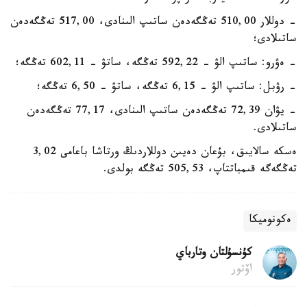
- دوللار 510,00 تەڭگەدەن ساتىپ الىنادى، 517,00 تەڭگەدەن
ساتىلادى؛
- ەۋرو: ساتىپ الۋ - 592,22 تەڭگە، ساتۋ - 602,11 تەڭگە؛
- رۋبل: ساتىپ الۋ - 6,15 تەڭگە، ساتۋ - 6,50 تەڭگە؛
- يۋان 72,39 تەڭگەدەن ساتىپ الىنادى، 77,17 تەڭگەدەن
ساتىلادى.
ەسكە سالايىق، بۇعان دەيىن دوللاردىڭ ورتاشا باعامى 3,02
تەڭگەگە قىمباتتاپ، 505,53 تەڭگە بولدى.
ەكونوميكا
كۇنسۇلتان وتارباي
اۆتور