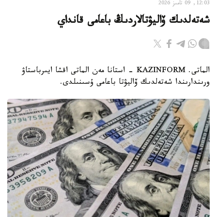
12:03, 09 تامىز 2026
شەتەلدىك ۆاليۋتالاردىڭ باعامى قانداي
الماتى. KAZINFORM - استانا مەن الماتى اقشا ايىرباستاۋ
ورىندارىندا شەتەلدىك ۆاليۋتا باعامى ۇسىنىلدى.