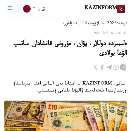
KAZINFORM
ق ز
ترەند:
2026-سايلاۋ
وقيعا
تاعايىنداۋ
اقوردا
09:09, 02 قاڭتار 2026
ەلىمىزدە دوللار، يۋان، ەۋرونى قانشادان ساتىپ
الۋعا بولادى
الماتى. KAZINFORM - استانا مەن الماتى اقشا ايىرباستاۋ
ورىندارىندا شەتەلدىك ۆاليۋتا باعامى ۇسىنىلدى.