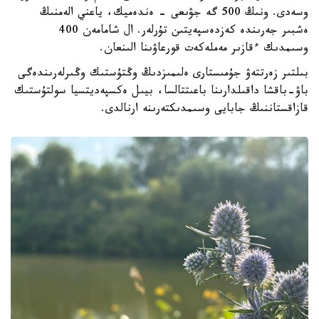
وسەدى. ونىڭ 500 گە جۋىعى - ەندەميك، ياعني الەمنىڭ
ەشبىر جەرىندە كەزدەسپەيتىن تۇرلەر. ال شامامەن 400
وسىمدىك ءقازىر مەملەكەت قورعاۋىنا الىنعان.
بىلتىر زەرتتەۋ جۇمىستارى ەلىمىزدىڭ وڭتۇستىك وڭىرلەرىندەگى
باۋ-باقشا داقىلدارىنا باعىتتالسا، بيىل ەكسپەديتسيا سولتۇستىك
قازاقستاننىڭ جابايى وسىمدىكتەرىنە ارنالدى.