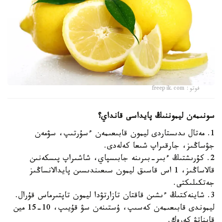
فوتو: freepik.com
سونىمەن ليموننىڭ پايداسى قانداي؟
1. مەتال ىدىستاردى ليمون قابىعىمەن ءسۇرتىپ، سۋمەن
جۋساڭىز، جارقىراپ شىعا كەلەدى.
2. كۇرىشتىڭ ءبىر-بىرىنە جابىسپاي، شاشىراپ پىسكەنىن
قالاساڭىز، 1 اس قاسىق ليمون سىعىندىسىن پايدالانساڭىز
جەتكىلىكتى.
3. شاينەكتىڭ ءىشىن قاقتان تازارتۋدا ليمون تاپتىرماس قۇرال.
ليموندى قابىعىمەن كەسىپ، ۇستىنەن سۋ قۇيىپ، 10-15 مين
قايناتۋ كەرەك.