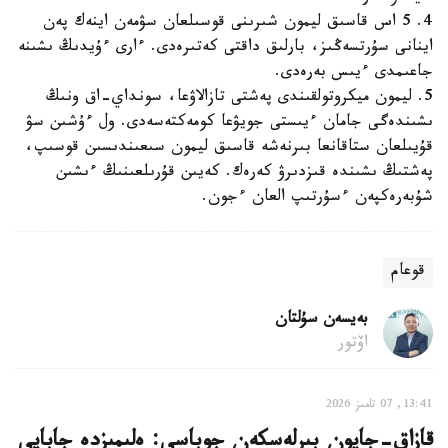
4. 5 اس قاسىق ليمون شىرىنى قوسىلعان سۋمەن اينەك پەن
اينانى سۇرتسەڭىز، بارلىق داقتى كەتىرەدى. ءارى ءۇيدىڭ ىشىنە
جاعىمدى ءيىس بەرەدى.
5. ليمون ميكروتولقىندى پەشتى تازالاۋعا، سونداي-اق ونىڭ
ىشىندەگى جامان ءيىستى جويۋعا كومەكتەسەدى. ول ءۇشىن سۋ
قۇيىلعان ستاقانعا بىرنەشە قاسىق ليمون سىعىندىسىن قوسىپ،
پەشتىڭ ىشىندە قىزدىرۋ كەرەك. كەيىن قۇرىلعىنىڭ ءىشىن
شۇبەرەكپەن ءسۇرتىپ العان ءجون.
قوعام
بەيسەن سۇلتان
اۆتور
13:41, 07 تامىز 2026
قازاق-جاپون بىرلەسكەن جوباسى: ەلىمىزدە جابايى