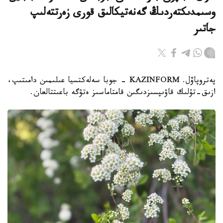
وسىمدىكتەردىڭ گەنەتيكالىق قورى زەرتتەلىپ
جاتىر
پەتروپاۆل. KAZINFORM - جوبا سەلەكتسيا عىلىمىن دامىتىپ،
ازىق-تۇلىك قاۋىپسىزدىگىن قامتاماسىز ەتۋگە باعىتتالعان.