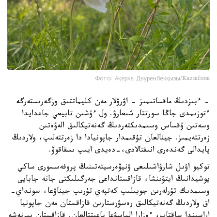
Фото: Ақерке Дәуренбекқызы/Kazinform
- ءبىزدىڭ ماقساتىمىز - اۋرۋلار مەن كليماتتىق وزگەرىستەرگە
ءتوزىمدى جاڭا سورتتار شىعارۋ. ول ءۇشىن تابيعي جاعدايدا
وسەتىن ۇقساس وسىمدىكتەردىڭ گەنەتيكالىق الەۋەتىن
زەرتتەيمىز. جينالعان تۇقىمدار جاپونيادا دا زەرتتەلىپ، ولاردىڭ
پايدالى گەندەرى انىقتالادى،-دەيدى ايىپ ىسقاقوۆ.
توكيو اۋىل شارۋاشىلىعى ۋنيۆەرسيتەتىنىڭ پروفەسسورى ساكي
يوشيدانىڭ ايتۋىنشا، قازاقستانداعى جەرگىلىكتى جانە جابايى
وسىمدىك تۇرلەرىن جويىلىپ كەتپەي تۇرىپ جيناۋعا، سونداي-
اق ولاردىڭ گەنەتيكالىق رەسۋرستارىن قازاقستان مەن جاپونيا
اراسىندا ساقتاپ، ءوزارا الماسۋعا باعىتتالعان. قازاقستان بىرنەشە