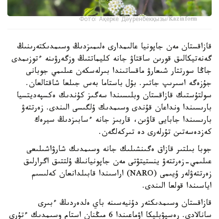
Фото: Ақерке Дәуренбекқызы/Kazinform
قازاقستان مەن جاپونيا عالىمدارى ەلىمىزدىڭ وسىمدىكتەرىنىڭ
گەنەتيكالىق قورىن ساقتاۋ جانە كليماتتىڭ وزگەرۋىنە ءتوزىمدى
جاڭا سورتتار شىعارۋ ماقساتىندا بىرلەسكەن عىلىمي جوبانى
جۇزەگە اسىرىپ جاتىر. بۇل باستاما بەس جىلعا شاقتالعان.
سولتۇستىك قازاقستان وبلىسىندا سەگىز كۇندىك ەكسپەديتسيا
بارىسىندا ونداعان قۇندى وسىمدىك ۇلگىسى الىندى. زەرتتەۋ
بارىسىندا جابايى قاۋىن، قاربىز جانە ءسابىزدىڭ سيرەك
كەزدەسەتىن تۇرلەرى دە تىركەلگەن.
جوبا بىلتىر قازاق ەگىنشىلىك جانە وسىمدىك شارۋاشىلىعى
عىلىمي-زەرتتەۋ ينستيتۋتى مەن جاپونيانىڭ ۇلتتىق اگرارلىق
زەرتتەۋلەر ۇيىمى (NARO) اراسىندا قابىلدانعان كەلىسىم
اياسىندا قولعا الىندى.
قازاقستان وسىمدىكتەر دۇنيەسىنە باي ەلدەردىڭ ءبىرى
سانالادى. رەسپۋبليكا اۋماعىندا 6 مىڭنان استام وسىمدىك ءتۇرى