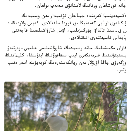
جانە قورشاعان ورتانىڭ لاستانۋى سەبەپ بولعان.
ەكسپەديتسيا كەزىندە جينالعان تۇقىمدار مەن وسىمدىك
ۇلگىلەرى ارنايى گەنەتيكالىق قوردا ساقتالادى. كەيىن ولاردىڭ د
ن ق-سىنا تالداۋ جۇرگىزىلىپ، اۋىل شارۋاشىلىعىنا قاجەتتى
پايدالى قاسيەتتەرى انىقتالادى.
قازاق ەگىنشىلىك جانە وسىمدىك شارۋاشىلىعى عىلىمي-زەرتتەۋ
ينستيتۋتىنىڭ قىزمەتكەرى ايىپ ىسقاقوۆتىڭ ايتۋىنشا، كليماتتىڭ
وزگەرۋى جاڭا اۋرۋلار مەن زيانكەستەردىڭ كوبەيۋىنە اسەر ەتىپ
وتىر.