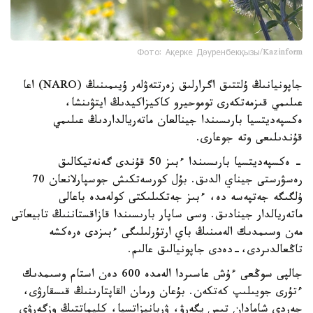
Фото: Ақерке Дәуренбекқызы/Kazinform
جاپونيانىڭ ۇلتتىق اگرارلىق زەرتتەۋلەر ۇيىمىنىڭ (NARO) اعا
عىلىمي قىزمەتكەرى توموحيرو كاكيزاكيدىڭ ايتۋىنشا،
ەكسپەديتسيا بارىسىندا جينالعان ماتەريالداردىڭ عىلىمي
قۇندىلىعى وتە جوعارى.
- ەكسپەديتسيا بارىسىندا ءبىز 50 قۇندى گەنەتيكالىق
رەسۋرستى جيناي الدىق. بۇل كورسەتكىش جوسپارلانعان 70
ۇلگىگە جەتپەسە دە، ءبىز جەتكىلىكتى كولەمدە باعالى
ماتەريالدار جينادىق. وسى ساپار بارىسىندا قازاقستاننىڭ تابيعاتى
مەن وسىمدىك الەمىنىڭ باي ارتۇرلىلىگى ءبىزدى ەرەكشە
تاڭعالدىردى،-دەدى جاپونيالىق عالىم.
جالپى سوڭعى ءۇش عاسىردا الەمدە 600 دەن استام وسىمدىك
ءتۇرى جويىلىپ كەتكەن. بۇعان ورمان القاپتارىنىڭ قىسقارۋى،
جەردى شامادان تىس يگەرۋ، ۋربانيزاتسيا، كليماتتىڭ وزگەرۋى