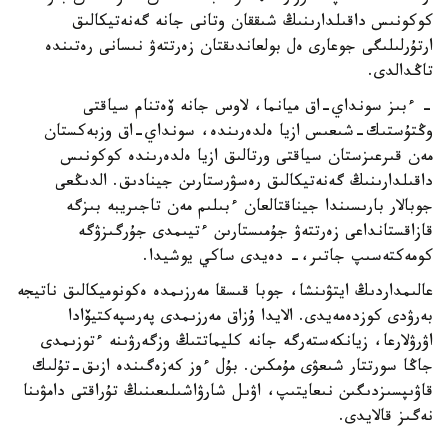
كوكونىس داقىلدارىنىڭ شىققان وتانى جانە گەنەتيكالىق
ارتۇرلىلىگى جوعارى ەل بولعاندىقتان زەرتتەۋ نىسانى رەتىندە
تاڭدالدى.
- ءبىز سونداي-اق ميانما، لاوس جانە ۆەتنام سياقتى
وڭتۇستىك-شىعىس ازيا ەلدەرىندە، سونداي-اق وزبەكستان
مەن قىرعىزستان سياقتى ورتالىق ازيا ەلدەرىندە كوكونىس
داقىلدارىنىڭ گەنەتيكالىق رەسۋرستارىن جينادىق. الدىڭعى
جوبالار بارىسىندا جيناقتالعان ءبىلىم مەن تاجىريبە بىزگە
قازاقستانداعى زەرتتەۋ جۇمىستارىن ءتيىمدى جۇرگىزۋگە
كومەكتەسىپ جاتىر،- دەيدى ساكي يوشيدا.
عالىمداردىڭ ايتۋىنشا، جوبا قىسقا مەرزىمدە ەكونوميكالىق ناتيجە
بەرۋدى كوزدەمەيدى. الايدا ۇزاق مەرزىمدى پەرسپەكتيۆادا
اۋرۋلارعا، زيانكەستەرگە جانە كليماتتىڭ وزگەرۋىنە ءتوزىمدى
جاڭا سورتتار شىعۋى مۇمكىن. بۇل ءوز كەزەگىندە ازىق-تۇلىك
قاۋىپسىزدىگىن نىعايتىپ، اۋىل شارۋاشىلىعىنىڭ تۇراقتى دامۋىنا
نەگىز قالايدى.