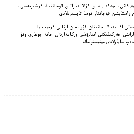
يفيكاتى، جەكە باسىن كۋالاندىراتىن قۇجاتتىڭ كوشىرمەسى،
استايتىن قۇجاتتار قوسا تاپسىرىلادى.
ىستى اكىمدىك جانىنان قۇرىلعان ارنايى كوميسسيا
پاراتتى جەرگىلىكتى اتقارۋشى ورگانداردان جانە جوعارى وقۋ
 دەپ حابارلادى مينيسترلىك.