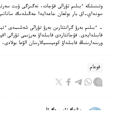
وتىنىشكە ءبىلىم تۋرالى قۇجات، نەگىزگى ۇبت سەرت
سونداي-اق بار بولعان جاعدايدا جەڭىلدىك ساناتىن ر
- ءبىلىم بەرۋ گرانتتارىن بەرۋ تۋرالى شەشىمدى ءتي
قابىلدايدى. قۇجاتتاردى قابىلداۋ مەرزىمى تۋرالى اق
ورىندارىنىڭ قابىلداۋ كوميسسيالارىنان الۋعا بولادى،
قوعام
ريزابەك نۇسىپبەك ۇلى
اۆتور