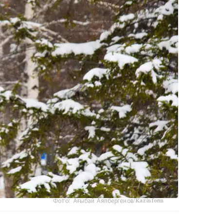
Фото: Ағыбай Аяпбергенов/Kazinform