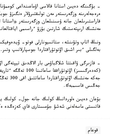
- بۇگىنگە دەيىن استانا قالاسى اۋماعىنداعى كوممۋنال
ەرەجەلەرىنە وزگەرىستەر مەن تولىقتىرۋلار ەنگىزۋ جوب
قاراستىرىلعان جانە ۇسىنىلعان وزگەرىستەر «استا
مەنشىك ارىپتەستىك شارتىن بۇزۋ ءراسىمى اياقتالعان
ونىڭ اتاپ وتۋىنشە، ستاتسيونارلى فوتو- ۆيدەوفيكس
بەلگىلى ءبىر اشىق اۆتوتۇراقتاردا جوسپارلانىپ وتىر.
(كەدەرگىسىز) اۆتوتۇر
جەڭىس قاسىمبەك.
بۇعان دەيىن ەلوردانىڭ كولىك جانە جول- كولىك ينفر
قاتىستى ماسەلەنى شەشۋ جۇمىستارى قاي كەزەڭدە ەكە
قوعام