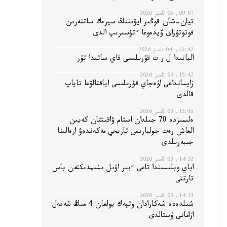
09:07, 05 تامىز 2026
تيان-شان قوڭىر ايۋىنىڭ سيرەك ساتتەرىن
فوتوتۇزاق ۆيدەوعا ءتۇسىرىپ الدى
11:42, 04 تامىز 2026
الماتىدا ل ر ت قۇرىلىسى قاي ساتىدا تۇر
15:42, 03 تامىز 2026
زايسانداعى اۋەجاي قۇرىلىسى اياقتالۋعا تاياپ
قالدى
15:06, 03 تامىز 2026
ەلىمىزدە 70 جىلدان استام ۋاقىتتان كەيىن
العاش رەت جولبارىس تاريحي مەكەندەۋ ارەالىنا
جىبەرىلدى
14:52, 03 تامىز 2026
اباي وبلىسىندا تاعى ءبىر اۋىل ىشىمدىكتەن باس
تارتتى
14:23, 03 تامىز 2026
شىلدەدە شەكارادان وتپەك بولعان 4 مىڭ شەتەل
ازاماتى ۇستالدى