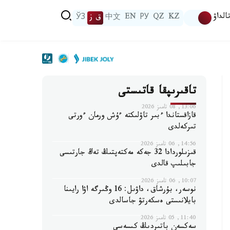
الداۋ
KZ
QZ
РУ
EN
中文
ق ز
ЎЗ
تاقىرىپقا قاتىستى
13:06, 08 تامىز 2026
قازاقستاندا ءبىر تاۋلىكتە ءۇش ورمان ءورتى
تىركەلدى
14:56, 06 تامىز 2026
قىزىلوردادا 32 جەكە مەكتەپتىڭ تەڭ جارتىسى
جابىلىپ قالدى
10:07, 06 تامىز 2026
نوسەر، بۇرشاق، داۋىل: 16 وڭىرگە اۋا رايىنا
بايلانىستى ەسكەرتۋ جاسالدى
11:40, 05 تامىز 2026
سەكسەن باتىردىڭ كىسەسى