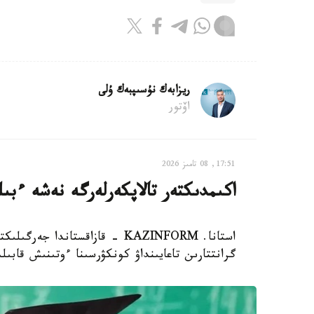
ريزابەك نۇسىپبەك ۇلى
اۆتور
17:51, 08 تامىز 2026
اكىمدىكتەر تالاپكەرلەرگە نەشە ءبى
استانا. KAZINFORM - قازاقستاند
گرانتتارىن تاعايىنداۋ كونكۋرسىنا ءوتىنىش قابىل