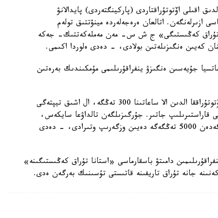
دىق اقىلى اۆتوتۇراقتاردى (پاركينگتەردى) پايدالانۋ
اسى ازىرلەنگەن. اتالعان ەرەجەلەردە مينۋتتىق تولەم
نا تۇراق كەڭىستىگى» ج ش س- مەن مەملەكەتتىك- جەكە
نان كەيىن ەنگىزىلەتىن بولادى، - دەدى ەلوردا اكىمى.
اتسيا جۇيەسىن ەنگىزۋ ينفراقۇرىلىمى مۇمكىندىك بەرەتىن
- قازىرگى ۋاقىتتا شلاگباۋمى بار الاڭدىق تيپتەگى اۆتوتۇراققا الدىن الا ساعاتىنا 300 تەڭگە، ال اشىق تيپتەگى
اققا ساعاتىنا 100 تەڭگە ءتاريفى قاراستىرىلىپ جاتىر. جۇرگىزىلگەن تالداۋعا سايكەس،
جەكە مەنشىك اۆتوتۇراقتاردا ساعاتتىق اقى 300 تەڭگەدەن 5000 تەڭگەگە دەيىن وزگەرىپ وتىرادى، - دەدى
اقۇرىلىمىن دامىتۋ باسقارماسى «استانا تۇراق كەڭىستىگىنە»
نىنە جانە تۇراق تاريفىنە قاتىستى تۇسىنىك بەرگەن ەدى.