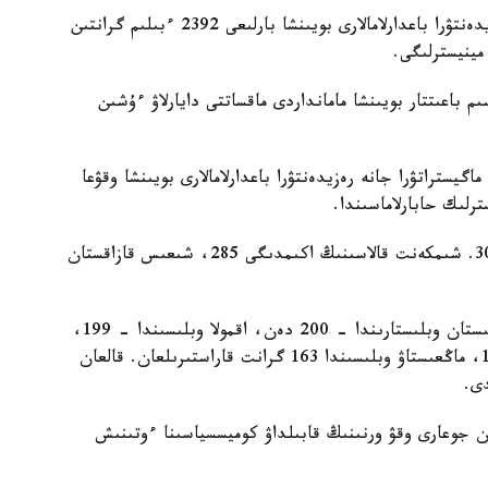
بيىل اكىمدىكتەر باكالاۆريات، ماگيستراتۋرا جانە رەزيدەنتۋرا باعدارلامالارى بويىنشا بارلىعى 2392 ءبىلىم گرانتىن
مينيسترلىگى.
 باعىتتار بويىنشا مامانداردى ماقساتتى دايارلاۋ ءۇشىن
گيستراتۋرا جانە رەزيدەنتۋرا باعدارلامالارى بويىنشا وقۋعا
ەڭ كوپ گرانت استانا قالاسىندا قاراستىرىلعان - 303. شىمكەنت قالاسىنىڭ اكىمدىگى 285، شىعىس قازاقستان
باتىس قازاقستان وبلىسىندا – 211، اباي جانە تۇركىستان وبلىستارىندا – 200 دەن، اقمولا وبلىسىندا – 199،
قاراعاندى وبلىسىندا – 198، اتىراۋ وبلىسىندا – 187، ماڭعىستاۋ وبلىسىندا 163 گرانت قاراستىرىلعان. قالعان
ان جوعارى وقۋ ورنىنىڭ قابىلداۋ كوميسسياسىنا ءوتىنىش