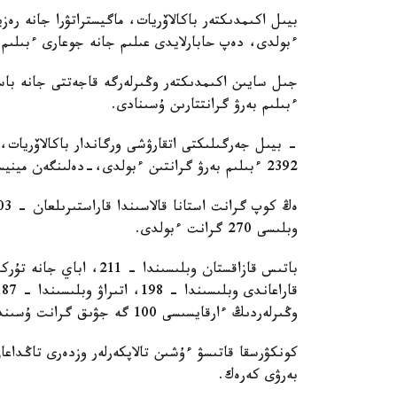
ءبولدى، دەپ حابارلايدى عىلىم جانە جوعارى ءبىلىم 
جىل سايىن اكىمدىكتەر وڭىرلەرگە قاجەتتى جانە باسىم
ءبىلىم بەرۋ گرانتتارىن ۇسىنادى.
- بيىل جەرگىلىكتى اتقارۋشى ورگاندار باكالاۆريات، ما
2392 ءبىلىم بەرۋ گرانتىن ءبولدى،-دەلىنگەن مينيسترلىك حابارلاماسىندا.
وبلىسى 270 گرانت ءبولدى.
وڭىرلەردىڭ ءارقايسىسى 100 گە جۋىق گرانت ۇسىندى.
كونكۋرسقا قاتىسۋ ءۇشىن تالاپكەرلەر وزدەرى تاڭداع
بەرۋى كەرەك.