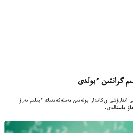
لىم گرانتىن ءبولدى
ا جەرگىلىكتى اتقارۋشى ورگاندار بولەتىن مەملەكەتتىك ءبىلىم بەرۋ
داۋ باستالدى.