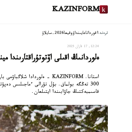
KAZINFORM
ترەند:
اقوردا
تاعايىنداۋ
وقيعا
2026-سايلاۋ
12:24, 17 قازان 2025
ەلوردانىڭ اقىلى اۆتوتۇراقتارىندا مي
استانا. KAZINFORM - ەلوردادا شل
300 تەڭگە بولماق. بۇل تۋرالى ءماجىلىس دەپۋت
قاسىمبەكتىڭ جاۋابىندا ايتىلعان.