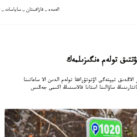
الەمدە
قازاقستان
ساياسات
ت
نۋتتىق تولەم ەنگىزىلمەك
اگباۋمى بار الاڭدىق تيپتەگى اۆتوتۇراققا تولەم الدىن الا ساعاتىنا
اتتارىنىڭ ساۋالىنا استانا قالاسىنىڭ اكىمى جەڭىس