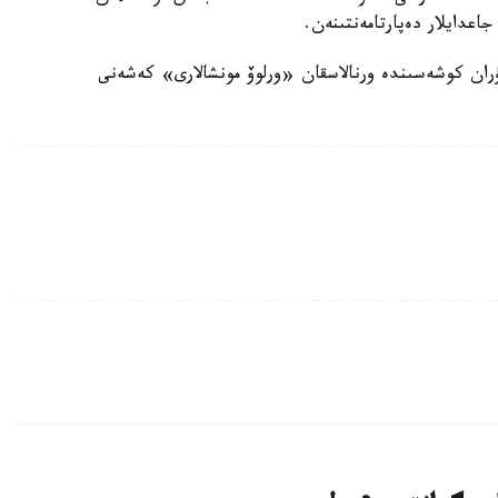
اعدايلار دەپارتامەنتىنەن.
ۇران كوشەسىندە ورنالاسقان «ورلوۆ مونشالارى» كەشەنى