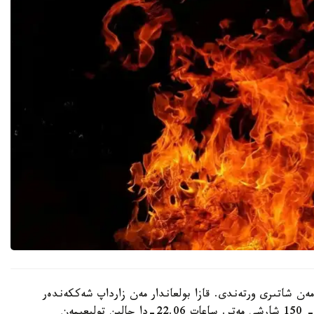
ەن شاتىرى ورتەندى. قازا بولعاندار مەن زارداپ شەككەندەر
جوق. الدىن الا مالىمەت بويىنشا ءورت تاراعان اۋماق - 150 شارشى مەتر. ساعات 22.06-دا جالىن تولىعىمەن