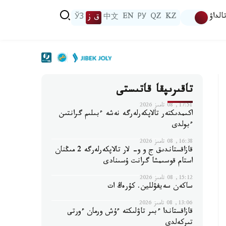
الداۋ
KZ
QZ
РУ
EN
中文
ق ز
ЎЗ
تاقىرىپقا قاتىستى
17:51, 08 تامىز 2026
اكىمدىكتەر تالاپكەرلەرگە نەشە ءبىلىم گرانتىن
ءبولدى
16:38, 08 تامىز 2026
قازاقستاندىق ج و و- لار تالاپكەرلەرگە 2 مىڭنان
استام قوسىمشا گرانت ۇسىنادى
15:12, 08 تامىز 2026
ساكەن سەيفۋللين. كۇرەڭ ات
13:06, 08 تامىز 2026
قازاقستاندا ءبىر تاۋلىكتە ءۇش ورمان ءورتى
تىركەلدى