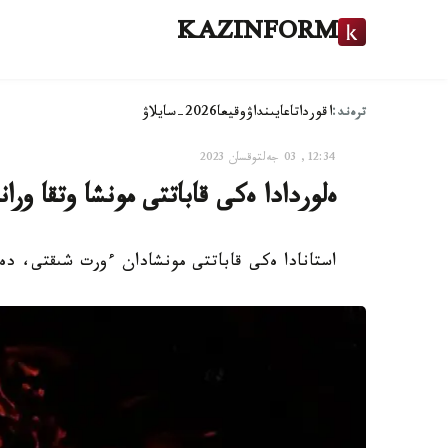
KAZINFORM
ترەند:
اقوردا
تاعايىنداۋ
وقيعا
2026-سايلاۋ
12:34, 03 جەلتوقسان 2023
ەلوردادا ەكى قاباتتى مونشا وتقا ورا
استانادا ەكى قاباتتى مونشادان ءورت شىقتى، دەپ حابارل