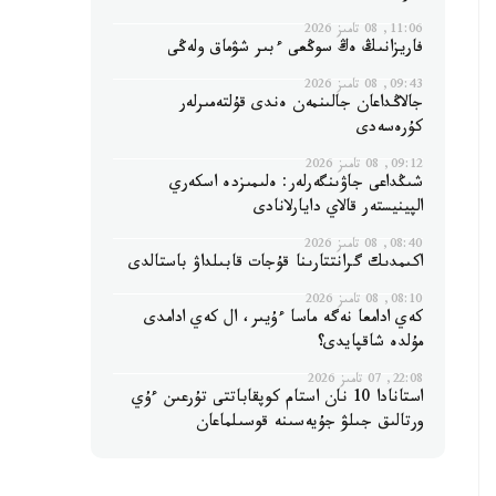
11:06, 08 تامىز 2026
فاريزانىڭ ەڭ سوڭعى ءبىر شۋماق ولەڭى
09:43, 08 تامىز 2026
جالاڭداعان جالىنمەن ەندى قۇلتەمىرلەر
كۇرەسەدى
09:12, 08 تامىز 2026
شىڭداعى جاۋىنگەرلەر: ەلىمىزدە اسكەري
الپينيستەر قالاي دايارلانادى
08:40, 08 تامىز 2026
اكىمدىك گرانتتارىنا قۇجات قابىلداۋ باستالدى
08:10, 08 تامىز 2026
كەي ادامعا نەگە ماسا ءۇيىر، ال كەي ادامدى
مۇلدە شاقپايدى؟
22:08, 07 تامىز 2026
استانادا 10 نان استام كوپقاباتتى تۇرعىن ءۇي
ورتالىق جىلۋ جۇيەسىنە قوسىلماعان