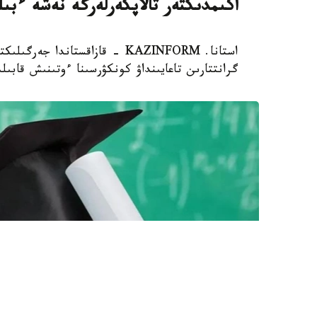
اكىمدىكتەر تالاپكەرلەرگە نەشە ءبى
استانا. KAZINFORM - قازاقستاند
گرانتتارىن تاعايىنداۋ كونكۋرسىنا ءوتىنىش قابىل