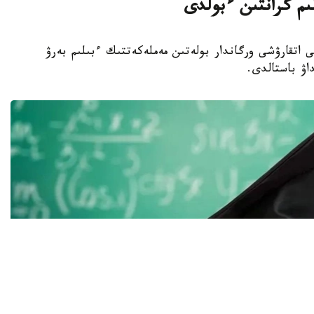
لىم گرانتىن ءبولدى
ا جەرگىلىكتى اتقارۋشى ورگاندار بولەتىن مەملەكەتتىك ءبىلىم بەرۋ
داۋ باستالدى.