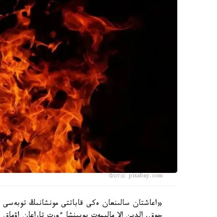
Фото: pixabay.com
«اعاشتان سالىنعان ەكى قاباتتى مونشانىڭ توبەسى م