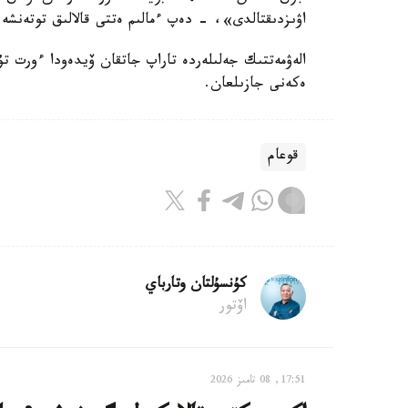
اۋىزدىقتالدى»، - دەپ ءمالىم ەتتى قالالىق توتەنشە ج
الەۋمەتتىك جەلىلەردە تاراپ جاتقان ۆيدەودا ءورت ت
ەكەنى جازىلعان.
قوعام
كۇنسۇلتان وتارباي
اۆتور
17:51, 08 تامىز 2026