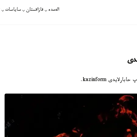
الەمدە
قازاقستان
ساياسات
ت
ندى
ايدى kazinform.