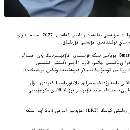
استانا اكىمىنىڭ سوزىنشە، قالانىڭ ينتەللەكتۋالدى كولىك جۇيەسى بەلسەندى دامىپ كەلەدى. 2027-جىلعا قاراي
ە ساي تولىققاندى جۇيەسى قۇرىلماق.
- قالادا Presight AI كومپانياسىمەن بىرلەسە Smart City جوباسى ىسكە قوسىلدى. قاۋىپسىزدىك پەن جىلدام
ن بەينەاناليتيكاسى بار 20 مىڭ كامەرا ورناتىلىپ جاتىر. قازىر ءاربىر ەكىنشى قىلمىس
ورتالىق كوممۋنيكاتسيالار قىزمەتىندە وتكەن بريفينگىدە.
ەللەكتۋالدى كولىك جۇيەسى مەن SMART city قالانى باسقارۋدىڭ سيفرلىق پلاتفورماسىنا كىرەدى. بۇل
ايلى، جىلدام جانە قاۋىپسىز قوزعالا الاتىن ەكوجۇيەنى
ءوز كەزەگىندە جەڭىس قاسىمبەك استاناداعى جەڭىل رەلستى كولىك (LRT) جۇيەسى الداعى 1-2 ايدا ىسكە