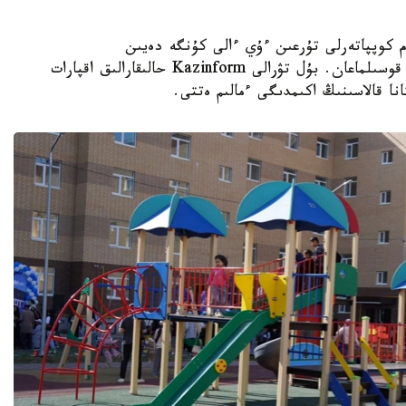
K - استانادا 10-نان استام كوپپاتەرلى تۇرعىن ءۇي ءالى كۇنگە دەيىن
ورتالىقتاندىرىلعان جىلۋمەن جابدىقتاۋ جۇيەسىنە قوسىلماعان. بۇل تۋرالى Kazinform حالىقارالىق اقپارات
نا قالاسىنىڭ اكىمدىگى ءمالىم ەتتى.