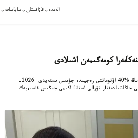
الەمدە
قازاقستان
ساياسات
ت
نەكامەرا كومەگىمەن اشىلادى
استانا. KAZINFORM - ەلوردادا باعدارشامداردىڭ %40 اۆتوماتتى رەجيمدە جۇمىس ىستەيدى. 2026-
ا جەتەدى. قالاداعى جاڭاشىلدىقتار تۋرالى استانا اكىمى جەڭىس قاسىمبەك