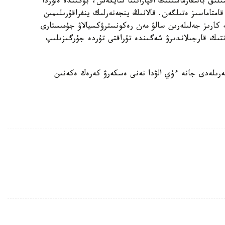
ىلىق باسقارماسىنىڭ اقپاراتىنا سايكەس، بۇگىندە ەلوردا
ورتالىقتاندىرىلعان اۋىزسۋمەن 100 پايىز قامتاماسىز ەتىلگەن. قالانىڭ ينجەنەرلىك ينفراقۇرىلىمىن
كارىز جەلىلەرىن سالۋ مەن رەكونسترۋكسيالاۋ جۇمىستارى
ىك قارجىلاندىرۋ شەگىندە تۇراقتى تۇردە جۇرگىزىلىپ
رىلەدى جانە ءۇي الۋدا نەنى ەسكەرۋ كەرەك ەكەنىن