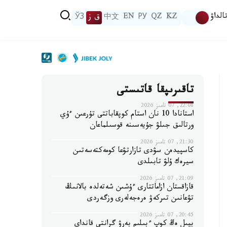
الداۋ
KZ
QZ
РУ
EN
中文
ق ز
ЎЗ
تاقىرىپقا قاتىستى
22:08, 07 تامىز 2026
استانادا 10 نان استام كوپقاباتتى تۇرعىن ءۇي
ورتالىق جىلۋ جۇيەسىنە قوسىلماعان
21:30, 07 تامىز 2026
كاسپيدەن سۋدى تازارتۋعا كومەكتەسەتىن
سيرەك ۇلۋ تابىلدى
21:09, 07 تامىز 2026
قازاقستان ازاماتتارى ءۇشىن شەتەلدە بالانىڭ
تۋعانىن تىركەۋ ەرەجەلەرى وزگەردى
20:45, 07 تامىز 2026
بيىل ەڭ كوپ ءبىلىم بەرۋ گرانتى قانداي