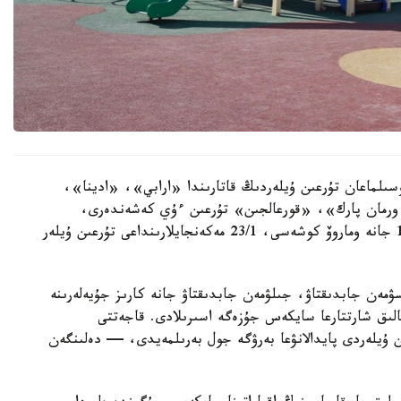
سىلماعان تۇرعىن ۇيلەردىڭ قاتارىندا «ارابي»، «ادينا»،
رمان پارك»، «قورعالجىن» تۇرعىن ءۇي كەشەندەرى،
سونداي-اق ە-496 كوشەسىندەگى 10, 10/1, 10/3 جانە وماروۆ كوشەسى، 23/1 مەكەنجايلارىنداعى تۇرعىن ۇيلەر
سۋمەن جابدىقتاۋ، جىلۋمەن جابدىقتاۋ جانە كارىز جۇيەلەرىنە
الىق شارتتارعا سايكەس جۇزەگە اسىرىلادى. قاجەتتى
ن ۇيلەردى پايدالانۋعا بەرۋگە جول بەرىلمەيدى، — دەلىنگەن