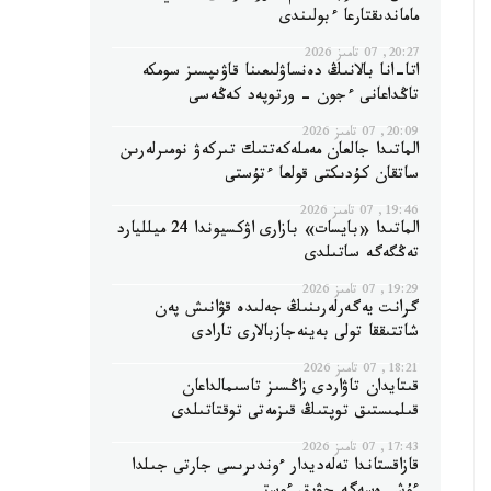
ماماندىقتارعا ءبولىندى
20:27, 07 تامىز 2026
اتا-انا بالانىڭ دەنساۋلىعىنا قاۋىپسىز سومكە
تاڭداعانى ءجون - ورتوپەد كەڭەسى
20:09, 07 تامىز 2026
الماتىدا جالعان مەملەكەتتىك تىركەۋ نومىرلەرىن
ساتقان كۇدىكتى قولعا ءتۇستى
19:46, 07 تامىز 2026
الماتىدا «بايسات» بازارى اۋكسيوندا 24 ميلليارد
تەڭگەگە ساتىلدى
19:29, 07 تامىز 2026
گرانت يەگەرلەرىنىڭ جەلىدە قۋانىش پەن
شاتتىققا تولى بەينەجازبالارى تارادى
18:21, 07 تامىز 2026
قىتايدان تاۋاردى زاڭسىز تاسىمالداعان
قىلمىستىق توپتىڭ قىزمەتى توقتاتىلدى
17:43, 07 تامىز 2026
قازاقستاندا تەلەديدار ءوندىرىسى جارتى جىلدا