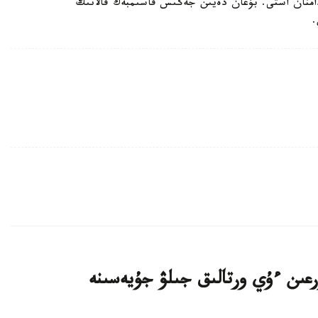
رداداعى حالىق سانى 1,6 ميلليون ادامنان استى. بۇعان دەيىن جەڭىس قاسىمبەك قالانىڭ
.
اتتى تۇرعىن ءۇي ورتالىق جىلۋ جۇيەسىنە