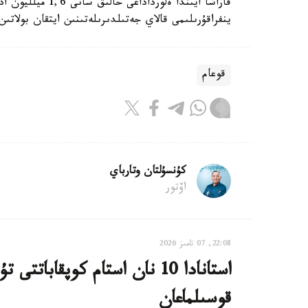
قاراشا ايىندا ەلو
ينفراقۇرىلىمى قالاي جەتىلدىرىلەتىنىن ايتقان بولاتىن
قوعام
كۇنسۇلتان وتارباي
اۆتور
22:08, 07 تامىز 2026
استانادا 10 نان استام كوپقاب
قوسىلماعان