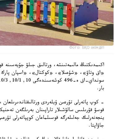
Фото: БҚО әкімдігі
اكىمدىكتىڭ مالىمەتىنشە، ورتالىق جىلۋ جۇيەسىنە قو
«اق وتاۋ»، «شۇعىلا»، «كوكتال»، «اسپان پارك و
بار.
- كوپ پاتەرلى تۇرعىن ۇيلەردى ورتالىقتاندىرىلعان 
قوسۋ قۇرىلىس سالۋشىلار تاراپىنان بەرىلگەن تەحنيك
ينجەنەرلىك جەلىلەرگە قوسىلماعان كوپپاتەرلى تۇرعى
جاۋاپتا.