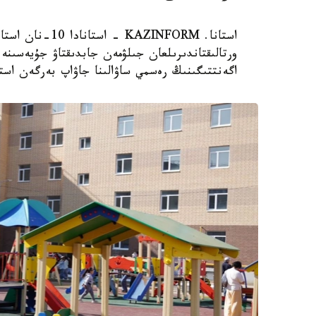
استانا. AZINFORM
اگەنتتىگىنىڭ رەسمي ساۋالىنا جاۋاپ بەرگەن استا