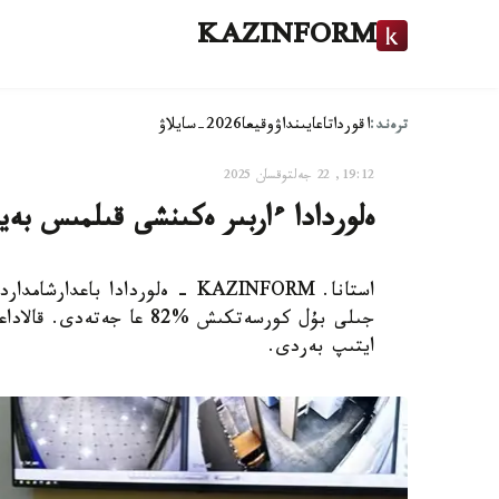
KAZINFORM
ترەند:
اقوردا
تاعايىنداۋ
وقيعا
2026-سايلاۋ
19:12, 22 جەلتوقسان 2025
ەلوردادا ءاربىر ەكىنشى قىلمىس بەي
جىلى بۇل كورسەتكىش %82 ع
ايتىپ بەردى.