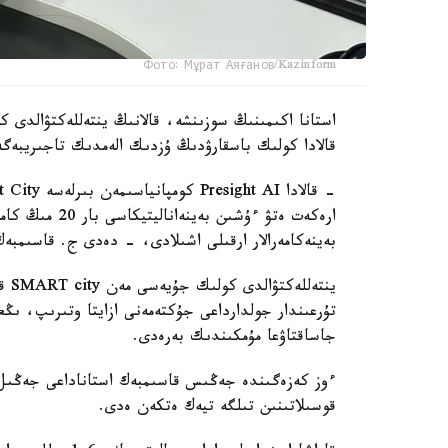
Фото: Мұрат Аяғанов/Kazinform
قالادا كولىك باسقارۋدىڭ ۇزدىك الەمدىك تاجىريبەگ
ارەكەت ەتۋ ءۇشى
بەينەكامەرالار ارقىلى اشىلادى، - دەدى ج. قاسىمبەك 
ينت
تۇرعىندار جولدارداعى جۇكتەمەنى ازايتا وتىرىپ، ىڭع
جاساقتاۋعا مۇمكىندىك بەرەدى.
قوسىلاتىنىن تىلگە تيەك ەتكەن ەدى.