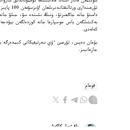
سونىمەن قاتار استانا قالاسىنىڭ كوممۋنالدىق شارۋاش
تۇرعىندارى 
دامىتۋ جانە جاڭعىرتۋ، ونىڭ ىشىندە سۋ، جىلۋ جانە 
بەكىتىلگەن باس جوسپارعا جانە كوزدەلگەن بيۋدجەتت
كەلەدى.
بۇعان دەيىن، تۇرعىن ءۇي سەرتيفيكاتى كىمدەرگە بە
جازعانبىز.
قوعام
باقىتجول كاكەش