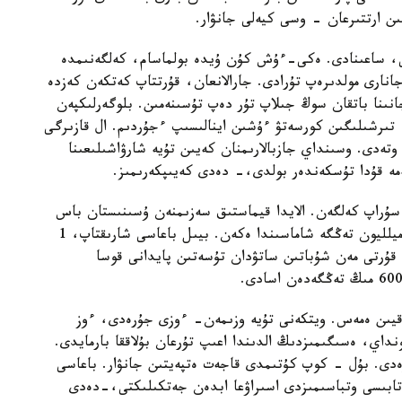
ىن ارتتىرعان - وسى كيەلى جانۋار.
تى، ساعىنادى. ەكى-ءۇش كۇن ۇيدە بولماسام، كەلگەنىمدە
انارى مولدىرەپ تۇرادى. جارالانعان، قۇرتتاپ كەتكەن كەزدە
ىنا باتقان سوڭ جىلاپ تۇر دەپ تۇسىنەمىن. بلوگەرلىكپەن
تىرشىلىگىن كورسەتۋ ءۇشىن اينالىسىپ ءجۇردىم. ال قازىرگى
 وتەدى. وسىنداي جازبالارىمنان كەيىن تۇيە شارۋاشىلىعىنا
مە قۇدا تۇسكەندەر بولدى،- دەدى كەيىپكەرىمىز.
لتىر 2 ميلليون تەڭگەگە سۇراپ كەلگەن. الايدا قيماستىق سەزىمنەن ۇسىنىستان باس
تارتىپتى. ول كەزدە ءبىر تۇيەنىڭ نارىقتاعى قۇنى 1 ميلليون تەڭگە شاماسىندا ەكەن. بيىل باعاسى شارىقتاپ، 1
سۇت، قۇرتى مەن شۇباتىن ساتۋدان تۇسەتىن پايدانى قوسا
ا قيىن ەمەس. ويتكەنى تۇيە وزىمەن- ءوزى جۇرەدى، ءوز
داي، ەسىگىمىزدىڭ الدىندا اعىپ تۇرعان بۇلاققا بارمايدى.
ەرەدى. بۇل - كوپ كۇتىمدى قاجەت ەتپەيتىن جانۋار. باعاسى
تابىسى وتباسىمىزدى اسىراۋعا ابدەن جەتكىلىكتى،-دەدى