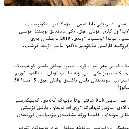
يەسى. ءبىرىنشى ماماندىعى - بۋحگالتەر- ەكونوميست،
ايدا ول كارەرا قۋعان جوق. ەكى ماماندىق بويىنشا جۇمىس
ىستەمەدى. 14 جىل بۇرىن قازالىعا كەلىن بولىپ ءتۇسىپ، سوندا ءوسىپ- ءوندى. 2019 -جىلدان بەرى
رۋگىنە قاراستى سايقۇدىق دەگەن مالشى اۋىلعا كوشىپ،
ك. كەيىن جەر الىپ، قوي، سيىر، جىلقى باسىن كوبەيتتىك.
دى. كاسىبىمىز ەكى باس تۇيە ساتىپ الۋدان باستالدى. ءوزىم
بالا كۇنىمنەن بۇل تۇلىكتى كورىپ وسكەنمىن، اكەم اسىرادى. سوندىقتان ماعان تاڭسىق بولعان جوق. 5 جىلدا 50
انوۆا.
ويسىلقارا تۇقىمى ەكى جىلدا ءبىر تۋادى، بۇل قورادا جىل سايىن 8-9 شاقتى بوتا دۇنيەگە كەلەدى. كەيىپكەرىمىز
ىپ، ودان 10 ليتردەي ءسۇت الادى. ساۋىن تۇيەلەرگە ءوزى ات قويعان. بارلىق تۇلىكتى
قانى سونداي، قاسىنا وزگە ەشكىمدى جۋىتپايتىن كورىنەدى.
Tik-Tok الەۋمەتتىك جەلىسىندەگى پاراقشاسىن بىرنەشە جىلدان بەرى بەلسەندى تۇردە