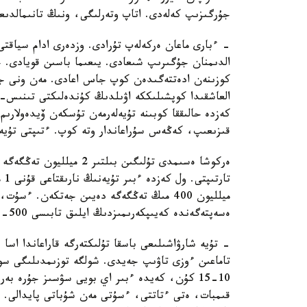
جۇرگىزىپ كەلەدى. اتاپ وتەرلىگى، ونىڭ تانىمالدىع
- ءبارى ماعان ەركەلەپ تۇرادى. وزدەرى ادام سياق
الدىمنان جۇگىرىپ شىعادى. يىعىما باسىن قويادى. ج
كوزىنەن ادەتتەگىدەن كوپ جاس اعادى. مەن ونى جان
العاشقىدا كوپشىلىككە اۋىلدىڭ كۇندەلىكتى تىنىس- 
كەزدە حالىققا كوبىنە تۇيەلەرمەن تۇسكەن ۆيدەولارىم
قىزىعىپ، كەڭەس سۇراعاندار وتە كوپ. ءتىپتى تۇيە
ەركوشا ەسىمدى تۇلىگىن بى
ميلليون 400 مىڭ تەڭگەگە دەيىن جەتكەن. ء
ەسەپتەگەندە كەيىپكەرىمىزدىڭ ايلىق تابىسى 500-600 مىڭ تەڭگەدەن اسادى.
- تۇيە شارۋاشىلىعى باسقا تۇلىكتەرگە قاراعاندا اس
تاماعىن ءوزى تاۋىپ جەيدى. شولگە توزىمدىلىگى سون
10-15 كۇن، كەيدە ءبىر اي بويى سۋسىز جۇرە ب
قىمبات، ەتى ءتاتتى، ءسۇتى مەن شۇباتى پايدالى. 