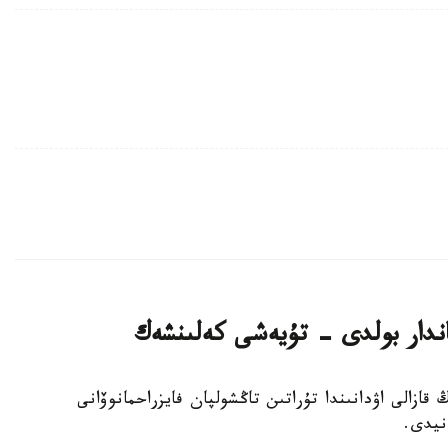
وردا وبلىسىنىڭ قازالى اۋدانىندا تۇراتىن تاڭشولپان فايزراحمانوۆانى
نيدى.