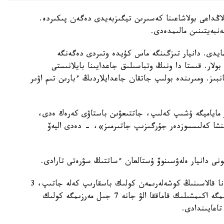
اڭداعى بولاشاعىنا كەسىرىن تيگىزبەيدى دەگەن پىكىردە.
نبەيتىنىن مالىمدەدى.
ايدى. دانيار تىزگىنگە ماس كۇيدە وتىردى دەگەنگە
لار. قىستا دا ونىڭ وتباسىلىق جاعدايىنا بايلانىستى
نبىز. ومىرىندە بولىپ جاتقان جاعدايلاردىڭ ءبارىن تىم اۋىر
 ماياميگە ۇشىپ كەلىپ، جاتتىعۋىن باستاۋى كەرەك ەدى،
ك وتكىزۋ بويىنشا كەلىسسوزدەر جۇرگىزىپ جاتىرمىز»، - دەدى اليەۆ
ونى دانيار ەلەۋسىنوۆ ۇستالعان ءساتتىڭ سۋرەتى تارادى.
سوت مالىمەتىنشە، ە. الكوگولدىك ماساڭ كۇيدە استانا قالاسىنىڭ كوشەلەرىمەن كولىك باسقارىپ كەلە جاتىپ، 3
جول اپاتىن جاساعان. سوت ە. -گە 20 تاۋلىك مەرزىمگە اكىمشىلىك قاماققا الۋ جانە 7 جىل مەرزىمگە كولىك
تاعايىندادى.