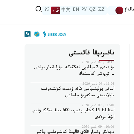
الداۋ
KZ
QZ
РУ
EN
中文
ق ز
ЎЗ
تاقىرىپقا قاتىستى
14:11, 09 تامىز 2026
تۇيەمدى 2 ميلليون تەڭگەگە سۇراعاندار بولدى
- تۇيەشى كەلىنشەك
13:08, 09 تامىز 2026
الماتى پوليتسياسى كانە ۋەست كونتسەرتىنە
بايلانىستى ەسكەرتۋ جاسادى
11:40, 09 تامىز 2026
استانادا 15 كىتاپ وقىپ، 600 مىڭ تەڭگە ۇتىپ
الۋعا بولادى
10:06, 09 تامىز 2026
ەجەلگى وتىرار قالاي قالپىنا كەلتىرىلىپ جاتىر