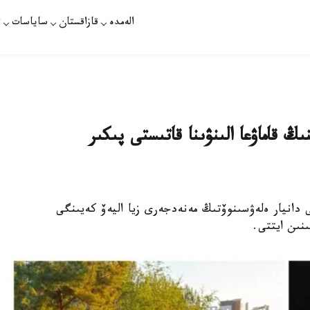
الەمدە
قازاقستان
ساياسات
ت
 قاماۋعا الىنۋىنا قاتىستى پىكىر
ى دانيار ەلەۋسىنوۆتىڭ مەنەدجەرى زيا اليەۆ كەيىنگى
ىنىن ايتتى.