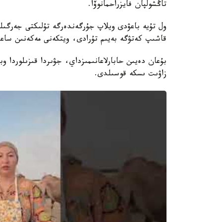
تاڭشولپان فايزراحمانوۆا.
ول تۇيە باعۋدى ويلاپ جۇرگەندەرگە تۇلىكتى جەرگىل
قاشىپ كەتۋگە بەيىم تۇرادى، ويتكەنى مەكەنىن ساع
بۇعان دەيىن حابارلاعانىمىزداي، جۋىردا قىزىلوردا وب
زاۋىت ىسكە قوسىلدى.