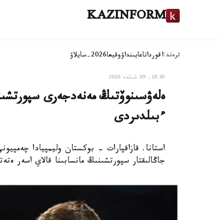
KAZINFORM
ترەند:
اقوردا
تاعايىنداۋ
وقيعا
2026-سايلاۋ
18:30, 09 شىلدە 2026
ەلەۋسىنوۆتىڭ مەنەدجەرى سپورتشىنىڭ
ءبىلدىردى
استانا. قازاقپارات - بوكستان وليمپيادا چەمپيون
جاڭالىقتار سپورتشىنىڭ مانسابىنا قالاي اسەر ەتەت