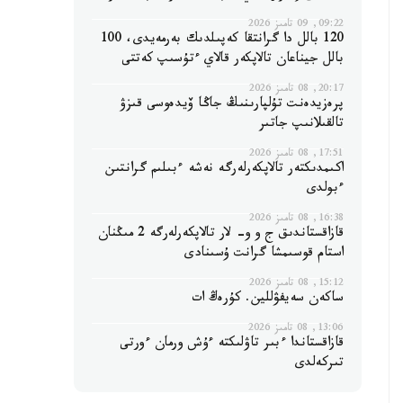
09:22, 09 تامىز 2026
120 بالل دا گرانتقا كەپىلدىك بەرمەيدى، 100
بالل جيناعان تالاپكەر قالاي ءتۇسىپ كەتتى
20:17, 08 تامىز 2026
پرەزيدەنت تۇلپارىنىڭ جاڭا ۆيدەوسى قىزۋ
تالقىلانىپ جاتىر
17:51, 08 تامىز 2026
اكىمدىكتەر تالاپكەرلەرگە نەشە ءبىلىم گرانتىن
ءبولدى
16:38, 08 تامىز 2026
قازاقستاندىق ج و و- لار تالاپكەرلەرگە 2 مىڭنان
استام قوسىمشا گرانت ۇسىنادى
15:12, 08 تامىز 2026
ساكەن سەيفۋللين. كۇرەڭ ات
13:06, 08 تامىز 2026
قازاقستاندا ءبىر تاۋلىكتە ءۇش ورمان ءورتى
تىركەلدى