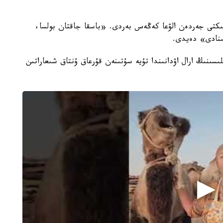
ىكتى جەردەن الۋعا كەڭەس بەردى. «باسقا جاقتان بولسا،
ىنادى» دەيدى.
لىسىنىڭ ارال اۋدانىندا تۇيە سۇتىنەن قۇرعاق ۇنتاق شىعاراتىن