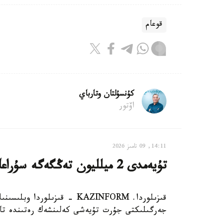
قوعام
كۇنسۇلتان وتارباي
اۆتور
14:11, 09 تامىز 2026
تۇيەمدى 2 ميلليون تەڭگەگە سۇراعاندار بولدى - تۇيەشى كەلىنشەك
قىزىلوردا. KAZINFORM - قىزىل
جەرگىلىكتى جۇرت تۇيەشى كەلىنشەك رەتىندە تا