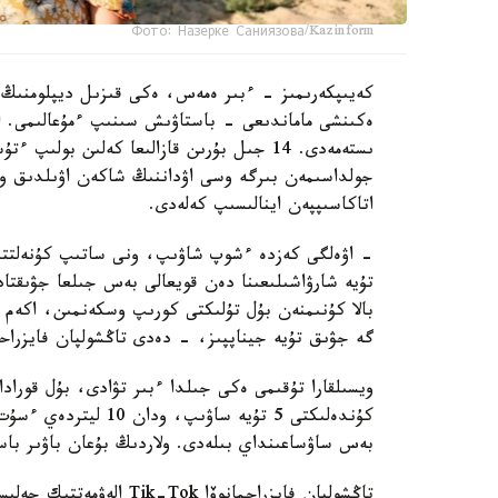
Фото: Назерке Саниязова/Kazinform
كەيىپكەرىمىز - ءبىر ەمەس، ەكى قىزىل ديپلومنىڭ 
ەكىنشى ماماندىعى - باستاۋىش سىنىپ ءمۇعالىمى. ال
جولداسىمەن بىرگە وسى اۋداننىڭ شاكەن اۋىلدىق وك
اتاكاسىپپەن اينالىسىپ كەلەدى.
- اۋەلگى كەزدە ءشوپ شاۋىپ، ونى ساتىپ كۇنەلتتى
تۇيە شارۋاشىلىعىنا دەن قويعالى بەس جىلعا جۋىقتا
گە جۋىق تۇيە جيناپپىز، - دەدى تاڭشولپان فايزراحم
كۇندەلىكتى 5 تۇيە ساۋ
بەس ساۋساعىنداي بىلەدى. ولاردىڭ بۇعان باۋىر باس
تاڭشولپان فايزراحمانوۆا 