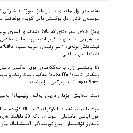
مەنەدجەر بۇل جاعداي دانيار ەلەۋسىنوۆتىڭ شارشى ال
سونىمەن قاتار، ول بوكسشى ماس كۇيدە بولعانىنا سە
«بۇل قالاي اسەر ەتۋى كەرەك؟ ەشقانداي اسەرى بولم
سەنبەيمىن. قانداي دا ءبىر انتيدەپرەسسانت ىشكەن بو
قيىندىقتار بولدى، ءبىز ونىمەن سويلەسىپ، تالقىلاعا
قابىلدايتىن سياقتى.
ەڭ باستىسى زارداپ شەككەندەر جوق. نەگىزى دانيار
ويتكەنى تامىزدا Zuffa-دا جەكپە-جە
Tengri Sport-قا بەرگەن سۇحباتىندا.
ەسكە سالايىق، بۇعان دەيىن جەلىدە وليمپيادا چەمپي
باسقارۋ قۇقىعىنان ايىرۋ تۇرىندەگى اكىمشىلىك جازا 