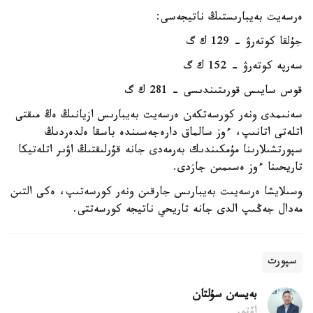
ەرسەيت بەيبارىستىڭ ناتيجەسى:
جۇلقا كوتەرۋ - 129 ك گ
سەرپە كوتەرۋ - 152 ك گ
قوس سايىس قورىتىندىسى - 281 ك گ
سەنىمدى ونەر كورسەتكەن ەرسەيت بەيبارىس ازيانىڭ ەڭ مىقتى
اتلەتى اتانىپ، ءوز سالماق دارەجەسىندە باسقا ەلدەردىڭ
سپورتشىلارىنا مۇمكىندىك بەرمەدى جانە قۇرلىقتىڭ اۋىر اتلەتيكا
تاريحىنا ءوز ەسىمىن جازدى.
وسىلايشا ەرسەيىت بەيبارىس جارقىن ونەر كورسەتىپ، ەكى التىن
مەدال جەڭىپ الدى جانە تاريحي ناتيجە كورسەتتى.
سپورت
بەيسەن سۇلتان
اۆتور