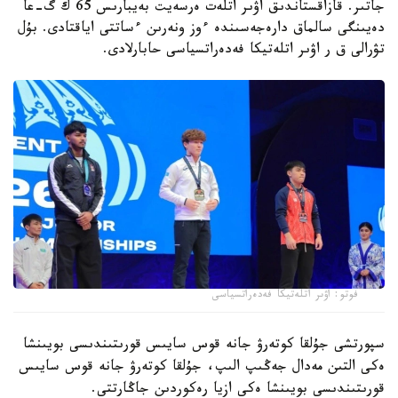
جاتىر. قازاقستاندىق اۋىر اتلەت ەرسەيت بەيبارىس 65 ك گ-عا
دەيىنگى سالماق دارەجەسىندە ءوز ونەرىن ءساتتى اياقتادى. بۇل
تۋرالى ق ر اۋىر اتلەتيكا فەدەراتسياسى حابارلادى.
فوتو: اۋىر اتلەتيكا فەدەراتسياسى
سپورتشى جۇلقا كوتەرۋ جانە قوس سايىس قورىتىندىسى بويىنشا
ەكى التىن مەدال جەڭىپ الىپ، جۇلقا كوتەرۋ جانە قوس سايىس
قورىتىندىسى بويىنشا ەكى ازيا رەكوردىن جاڭارتتى.