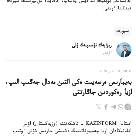
الەكساندر بۋبليك 21 ەيس جاساپ، ادەلايدە تۋرنيرىنىڭ شيرەك
فينالىنا ءوتتى.
سپورت
ريزابەك نۇسىپبەك ۇلى
اۆتور
08:38, 10 تامىز 2026
بەيبارىس ەرسەيىت ەكى التىن مەدال جەڭىپ الىپ،
ازيا رەكوردىن جاڭارتتى
استانا. KAZINFORM - تاشكەنتتە (وزبەكستان) اۋىر
اتلەتيكادان ازيا چەمپيوناتىنىڭ ەكىنشى جارىس كۇنى ءوتىپ