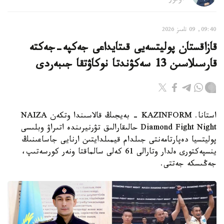
09:40, 09 تامىز 2026
قازاقستان پوليتسەيى قىتايداعى جەكپە-جەكتە
قارسىلاسىن 13 سەكۋندتا نوكاۋتقا جىبەردى
استانا. KAZINFORM - بەيجىڭ قالاسىندا وتكەن NAIZA
Diamond Fight Night حالىقارالىق تۋرنيرىندە اتىراۋ وبلىسى
پوليتسيا دەپارتامەنتى جىلدام قيمىلدايتىن ارنايى جاساعىنىڭ
ينسپەكتورى ەلدار وتارالى 61 كەلى سالماقتا ونەر كورسەتىپ،
جەڭىسكە جەتتى.