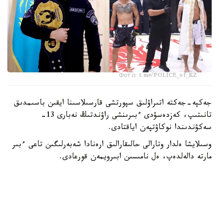
Фото: t.me/POLICE_of_KZ
جەكپە-جەكتە اتىراۋلىق سپورتشى قارسىلاسىنا ايقىن باسىمدىق
تانىتىپ، كەزدەسۋدى ءبىرىنشى راۋندتىڭ نەبارى 13-
سەكۋندىندا نوكاۋتپەن اياقتادى.
وسىلايشا ەلدار وتارالى حالىقارالىق ارەنادا شەبەرلىگىن تاعى ءبىر
مارتە دالەلدەپ، ەل نامىسىن ابىرويمەن قورعادى.
قازاقستاندىق كاسىپقوي بوكسشى مەيىرىم نۇرسۇلتانوۆ (20-0,
11 ك و) 2026 -جىلدىڭ 19-قىركۇيەگىندە ا ق ش-تىڭ
سان- ديەگو قالاسىندا (كاليفورنيا شتاتى) وتەتىن بوكس
كەشىندە ورتا سالماقتاعى WBC ۋاقىتشا الەم چەمپيونى اتاعى