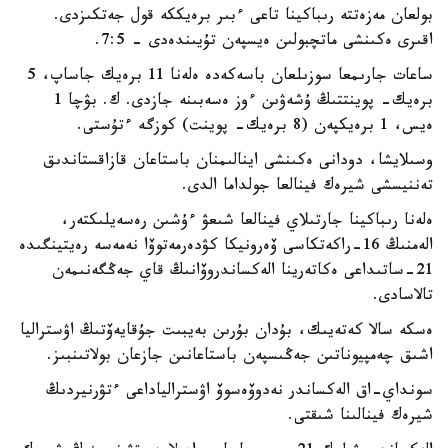
بولعان مەزەتتە رىباكينا تاعى ءبىر برەيككە قول جەتكىزدى.
اقىرى ەكىنشى ماتچبولىن ەيسپەن تۇيىندەدى - 7:5.
ساعات جارىمعا سوزىلعان باسەكەدە ەلەنا 11 برەيك جاساپ، 5
برەيك- پوينتتىڭ ۇشەۋىن ءوز ەسەبىنە جازدى. ك. بۋچا 1
ەيس، 1 برەيكپەن (8 برەيك- پوينت) كوزگە ءتۇستى.
وسىلايشا، دودانى ەكىنشى اينالىمنان باستاعان قازاقستاندىق
تەننيسشى شيرەك فينالعا جولداما الدى.
ەلەنا رىباكينا جارتىلاي فينالعا شىعۋ ءۇشىن رەسەيلىكتەر،
الەمنىڭ 16-راكەتكاسى ۆەرونيكا كۋدەرمەتوۆا نەمەسە رەيتينگىدە
21-ساتىداعى ەكاتەرينا الەكساندروۆانىڭ قاي جەڭگەنىمەن
تالاسادى.
ەسكە سالا كەتەيىك، بۇدان بۇرىن بەيبىت جۇقايەۆتىڭ اۋستراليا
اشىق چەمپيوناتىن جەڭىسپەن باستاعانىن جازعان بولاتىنبىز.
سونداي-اق الەكساندر نەدوۆەسوۆ اۋسترالياداعى ءتۋرنيردىڭ
شيرەك فينالىنا شىقتى.