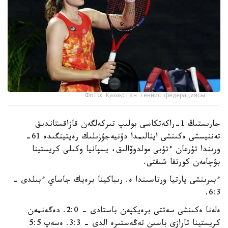
Фото: Қазақстан теннис федерациясы
جارىستىڭ 1-راكەتكاسى بولىپ تىركەلگەن قازاقستاندىق
تەننيسشى ەكىنشى اينالىمدا دۇنيەجۇزىلىك رەيتينگىدە 61-
ورىندا تۇرعان ءتۇبى مولدوۆالىق، يسپانيا وكىلى كريستينا
بۋچامەن كورتقا شىقتى.
ءبىرىنشى پارتيا ورتاسىندا ە. رىباكينا برەيك جاساي ءبىلدى -
6:3.
ەلەنا ەكىنشى سەتتى برەيكپەن باستادى - 2:0. دەگەنمەن
كريستينا تارازى باسىن تەڭەستىرە الدى - 3:3. ەسەپ 5:5