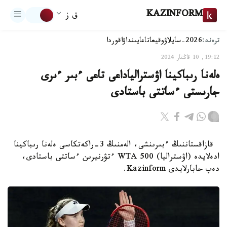
KAZINFORM
ق ز
ترەند:
2026-سايلاۋ
وقيعا
تاعايىنداۋ
اقوردا
19:12, 10 قاڭتار 2024
ەلەنا رىباكينا اۋسترالياداعى تاعى ءبىر ءىرى
جارىستى ءساتتى باستادى
قازاقستاننىڭ ءبىرىنشى، الەمنىڭ 3-راكەتكاسى ەلەنا رىباكينا
ادەلايدە (اۋستراليا) WTA 500 ءتۋرنيرىن ءساتتى باستادى،
دەپ حابارلايدى Kazinform.