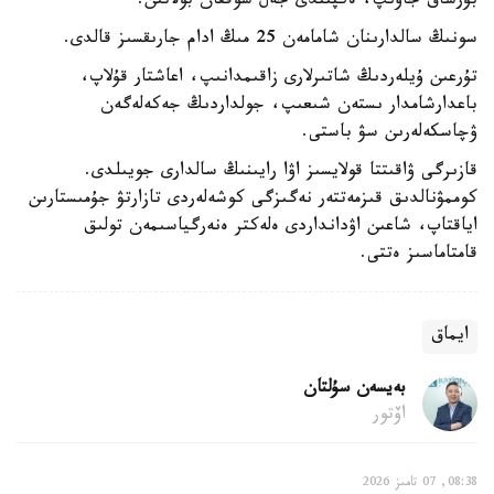
بۇرشاق جاۋىپ، ەكپىندى جەل سوققان بولاتىن.
سونىڭ سالدارىنان شامامەن 25 مىڭ ادام جارىقسىز قالدى.
تۇرعىن ۇيلەردىڭ شاتىرلارى زاقىمدانىپ، اعاشتار قۇلاپ،
باعدارشامدار ىستەن شىعىپ، جولداردىڭ جەكەلەگەن
ۋچاسكەلەرىن سۋ باستى.
قازىرگى ۋاقىتتا قولايسىز اۋا رايىنىڭ سالدارى جويىلدى.
كوممۋنالدىق قىزمەتتەر نەگىزگى كوشەلەردى تازارتۋ جۇمىستارىن
اياقتاپ، شاعىن اۋدانداردى ەلەكتر ەنەرگياسىمەن تولىق
قامتاماسىز ەتتى.
ايماق
بەيسەن سۇلتان
اۆتور
08:38, 07 تامىز 2026