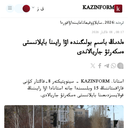
KAZINFORM
ق ز
ترەند:
2026-سايلاۋ
وقيعا
تاعايىنداۋ
اقوردا
08:17, 08 قاڭتار 2026
ەلدىڭ باسىم بولىگىندە اۋا رايىنا بايلانىستى
ەسكەرتۋ جاريالاندى
استانا. KAZINFORM - سينوپتيكتەر 8-قاڭتار كۇنى
قازاقستاننىڭ 15 وبلىسىندا جانە استانادا اۋا رايىنىڭ
قولايسىزدىعىنا بايلانىستى ەسكەرتۋ جاريالادى.