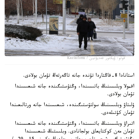
فوتو: ۆيكتور فەديۋنين / Kazinform
استانادا 8-قاڭتاردا تۇندە جانە تاڭەرتەڭ تۇمان بولادى.
اقمولا وبلىسىنىڭ باتىسىندا، وڭتۇستىگىندە جانە شىعىسىندا
تۇمان بولادى.
ۇلىتاۋ وبلىسىنىڭ سولتۇستىگىندە، شىعىسىندا جانە ورتالىعىندا
تۇمان كۇتىلەدى.
اتىراۋ وبلىسىنىڭ باتىسىندا، وڭتۇستىگىندە جانە شىعىسىندا
تۇمان مەن كوكتايعاق بولجانادى. وبلىستىڭ شىعىسىندا