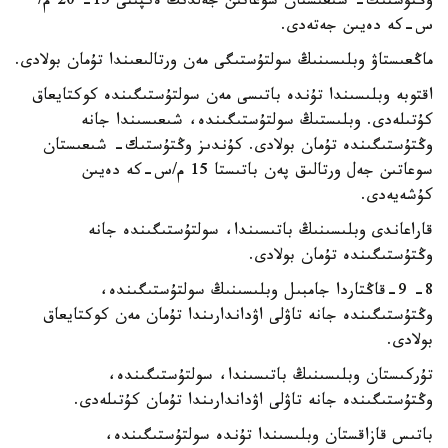
وڭتۇستىك- شىعىستان سوعاتىن جەلدىڭ ەكپىنى 15- 20 م/
س-كە دەيىن جەتەدى.
ماڭعىستاۋ وبلىسىنىڭ سولتۇستىگى مەن ورتالىعىندا تۇمان بولادى.
اقتوبە وبلىسىندا تۇندە باتىسى مەن سولتۇستىگىندە كوكتايعاق
كۇتىلەدى. وبلىستىڭ سولتۇستىگىندە، شىعىسىندا جانە
وڭتۇستىگىندە تۇمان بولادى. كۇندىز وڭتۇستىك- شىعىستان
سوعاتىن جەل ورتالىق پەن باتىستا 15 م/س-كە دەيىن
كۇشەيەدى.
قاراعاندى وبلىسىنىڭ باتىسىندا، سولتۇستىگىندە جانە
وڭتۇستىگىندە تۇمان بولادى.
8- 9-قاڭتاردا جامبىل وبلىسىنىڭ سولتۇستىگىندە،
وڭتۇستىگىندە جانە تاۋلى اۋداندارىندا تۇمان مەن كوكتايعاق
بولادى.
تۇركىستان وبلىسىنىڭ باتىسىندا، سولتۇستىگىندە،
وڭتۇستىگىندە جانە تاۋلى اۋداندارىندا تۇمان كۇتىلەدى.
باتىس قازاقستان وبلىسىندا تۇندە سولتۇستىگىندە،