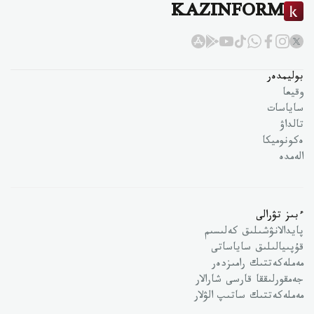
KAZINFORM
بوليمدەر
وقيعا
ساياسات
تالداۋ
ەكونوميكا
الەمدە
ءبىز تۋرالى
پايدالانۋشىلىق كەلىسىم
قۇپىيالىلىق ساياساتى
مەملەكەتتىك رامىزدەر
جەمقورلىققا قارسى شارالار
مەملەكەتتىك ساتىپ الۋلار