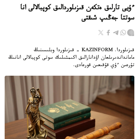
ءۇيى تارلىق ەتكەن قىزىلوردالىق كوپبالالى انا
سوتتا جەڭىپ شىقتى
قىزىلوردا. KAZINFORM - قىزىلوردا وبلىسىنىڭ
مامانداندىرىلعان اۋدانارالىق اكىمشىلىك سوتى كوپبالالى انانىڭ
تۇرعىن ءۇي قۇقىعىن قورعادى.