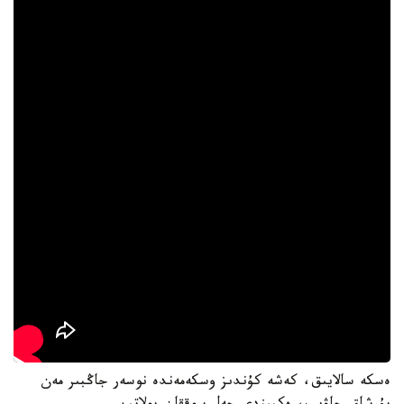
ەسكە سالايىق، كەشە كۇندىز وسكەمەندە نوسەر جاڭبىر مەن