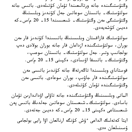
وڭتۇستىگىندە جانە ورتالىعىندا تۇمان كۇتىلەدى. باتىس جانە
سولتۇستىك- باتىستان سوعاتىن جەل كۇندىز وبلىستىڭ
وڭتۇستىگى مەن وڭتۇستىك- شىعىسىندا 15- 20 م/س-كە
دەيىن كۇشەيەدى.
سولتۇستىك قازاقستان وبلىسىنىڭ باتىسىندا كۇندىز قار مەن
بوران، سولتۇستىگىندە ازداعان قار جانە بوران بولادى دەپ
بولجانىپ وتىر. جەل سولتۇستىك- باتىستان سوعىپ،
وڭتۇستىك- باتىسقا اۋىسادى، ەكپىنى 15- 20 م/س.
قوستاناي وبلىسىندا تاڭەرتەڭ جانە كۇندىز باتىسى مەن
سولتۇستىگىندە قار جاۋىپ، بوران سوعادى. باتىسى مەن
وڭتۇستىگىندە تۇمان كۇتىلەدى.
الماتى وبلىسىنىڭ وڭتۇستىگىندە جانە تاۋلى اۋداندارىن تۇمان
باسادى. سولتۇستىك-شىعىستان سوعاتىن جەلدىڭ باتىس پەن
شىعىستاعى ەكپىنى 15- 20 م/س-كە دەيىن جەتەدى.
ايتا كەتەلىك الداعى ءۇش كۇنگە ارنالعان اۋا رايى بولجامى
ۇسىنىلعان ەدى.