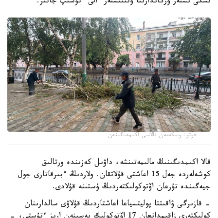
ىشكى ىستەر ورگاندارىنا وتىنىشتەر ءالى ءتۇسىپ جاتىر.
فوتو: وسكەمەن قالاسى اكىمدىگىنەن
قالا اكىمدىگىنىڭ مالىمەتىنشە، داۋىل كەزىندە ورتالىق
كوشەلەردە جەل 15 اعاشتى قۇلاتقان. ولاردىڭ ءبىرقاتارى جول
جيەگىندە تۇرعان اۆتوكولىكتەردىڭ ۇستىنە قۇلادى.
- قازىرگى ۋاقىتتا پوليتسياعا اعاشتاردىڭ قۇلاۋى سالدارىنان
كولىكتەرى زاقىمدانعان 17 اۆتوكولىك يەسىنەن ارىز ءتۇستى، -