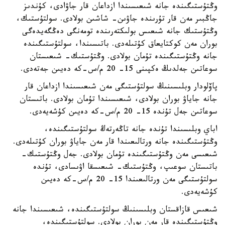
وڭتۇستىگىندە جانە شىعىسىندا ازداعان قار جاۋادى، كۇندىز
جاڭبىر مەن قار تۇرىندە جاۋىن- شاشىن بولادى. سولتۇستىك،
وڭتۇستىك جانە شىعىس بولىكتەرىندە تومەنگى دەڭگەيدەگى
بوران مەن كوكتايعاق كۇتىلەدى. باتىسىندا، سولتۇستىگىندە
جانە وڭتۇستىگىندە تۇمان بولادى. وڭتۇستىك- شىعىستان
سوعاتىن جەلدىڭ ەكپىنى 15- 20 م/س-كە دەيىن جەتەدى.
پاۆلودار وبلىسىنىڭ سولتۇستىگى مەن شىعىسىندا ازداعان قار
جانە جاياۋ بوران بولادى، شىعىسىندا تۇمان بولادى. باتىستان
سوعاتىن جەل تۇندە 15- 20 م/س-كە دەيىن كۇشەيەدى.
اباي وبلىسىندا تۇندە جانە تاڭەرتەڭ سولتۇستىگىندە،
وڭتۇستىگىندە جانە ورتالىعىندا قار مەن جاياۋ بوران كۇتىلەدى.
شىعىسى مەن وڭتۇستىگىندە تۇمان بولادى. جەل وڭتۇستىك-
باتىستان سوعىپ، وڭتۇستىك- شىعىسقا اۋىسادى، تۇندە
سولتۇستىگى مەن ورتالىعىندا 15- 20 م/س-كە دەيىن
كۇشەيەدى.
شىعىس قازاقستان وبلىسىنىڭ سولتۇستىگىندە، شىعىسىندا جانە
وڭتۇستىگىندە قار مەن بوران بولادى. سولتۇستىگىندە،