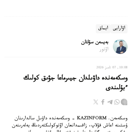
اۋارايى
ايماق
بەيسەن سۇلتان
اۆتور
10:08, 07 تامىز 2026
وسكەمەندە داۋىلدان جيىرماعا جۋىق كولىك
ءبۇلىندى
وسكەمەن. KAZINFORM - وسكەمەندە داۋىل سالدارىنان
ۇستىنە اعاش قۇلاپ، زاقىمدانعان اۆتوكولىكتەردىڭ يەلەرىنەن