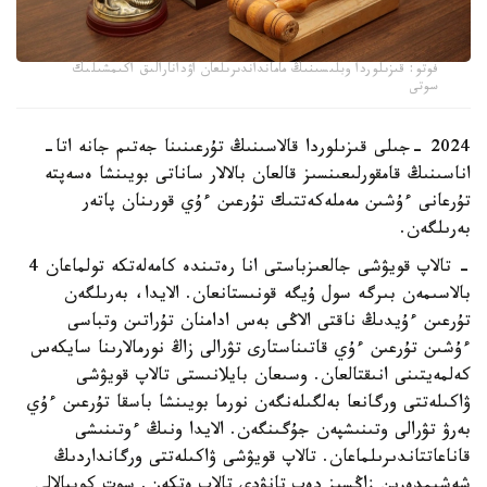
فوتو: قىزىلوردا وبلىسىنىڭ مامانداندىرىلعان اۋدانارالىق اكىمشىلىك
سوتى
2024 -جىلى قىزىلوردا قالاسىنىڭ تۇرعىنىنا جەتىم جانە اتا-
اناسىنىڭ قامقورلىعىنسىز قالعان بالالار ساناتى بويىنشا ەسەپتە
تۇرعانى ءۇشىن مەملەكەتتىك تۇرعىن ءۇي قورىنان پاتەر
بەرىلگەن.
- تالاپ قويۋشى جالعىزباستى انا رەتىندە كامەلەتكە تولماعان 4
بالاسىمەن بىرگە سول ۇيگە قونىستانعان. الايدا، بەرىلگەن
تۇرعىن ءۇيدىڭ ناقتى الاڭى بەس ادامنان تۇراتىن وتباسى
ءۇشىن تۇرعىن ءۇي قاتىناستارى تۋرالى زاڭ نورمالارىنا سايكەس
كەلمەيتىنى انىقتالعان. وسىعان بايلانىستى تالاپ قويۋشى
ۋاكىلەتتى ورگانعا بەلگىلەنگەن نورما بويىنشا باسقا تۇرعىن ءۇي
بەرۋ تۋرالى وتىنىشپەن جۇگىنگەن. الايدا ونىڭ ءوتىنىشى
قاناعاتتاندىرىلماعان. تالاپ قويۋشى ۋاكىلەتتى ورگانداردىڭ
شەشىمدەرىن زاڭسىز دەپ تانۋدى تالاپ ەتكەن. سوت كوپبالالى