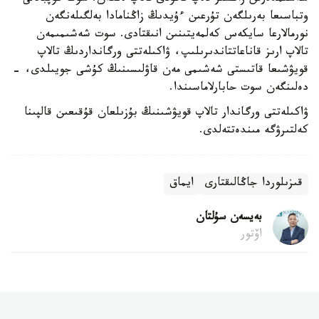
وتباسىعا بەرىلگەن تۇرعىن ءۇيدىڭ زاڭنامادا بەلگىلەنگەن
نورمالارعا سايكەس كەلمەيتىنىن انىقتادى. سوت شەشىمىمەن
تالاپ ارىز قاناعاتتاندىرىلىپ، ۋاكىلەتتى ورگانداردىڭ تالاپ
قويۋشىعا قاتىستى شەشىمى مەن قاۋلىسىنىڭ كۇشى جويىلدى، -
دەلىنگەن سوت حابارلاماسىندا.
ۋاكىلەتتى ورگاندار تالاپ قويۋشىنىڭ بۇزىلعان قۇقىعىن قالپىنا
كەلتىرۋگە مىندەتتەلدى.
قىزىلوردا جاڭالىقتارى
ايماق
بەيسەن سۇلتان
اۆتور