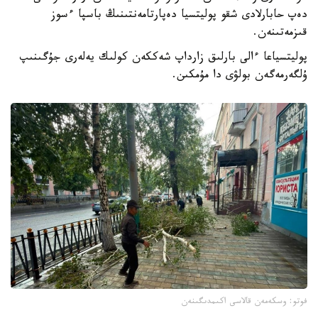
دەپ حابارلادى شقو پوليتسيا دەپارتامەنتىنىڭ باسپا ءسوز
قىزمەتىنەن.
پوليتسياعا ءالى بارلىق زارداپ شەككەن كولىك يەلەرى جۇگىنىپ
ۇلگەرمەگەن بولۋى دا مۇمكىن.
فوتو: وسكەمەن قالاسى اكىمدىگىنەن