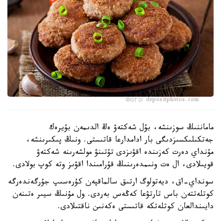
Фото: depositphotos.com
ماماننىڭ سوزىنشە، بۇل شەكتەۋ ەڭ الدىمەن بۇيرەك
جەتكىلىكسىزدىگى بار ادامدارعا قاتىستى. ونىڭ پىكىرىنشە،
مۇنداي دەرت كەزىندە اقۋىزدى تۇتىنۋ مولشەرىنە شەكتەۋ
قويىلادى، ال ەت ونىمدەرىنىڭ قۇرامىندا اقۋىز وتە كوپ بولادى.
سونداي-اق، ديەتولوگ ارتىق سالماقپەن كۇرەسىپ جۇرگەندەرگە
كوتلەتتەن باس تارتۋعا كەڭەس بەردى. ول مۇنىڭ سيىر ەتىنەن
دايىندالعان كوتلەتكە قاتىستى ەكەنىن ناقتىلادى.