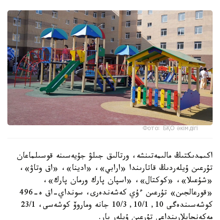
Фото: БҚО әкімдігі
اكىمدىكتىڭ مالىمەتىنشە، ورتالىق جىلۋ جۇيەسىنە قوسىلماعان
تۇرعىن ۇيلەردىڭ قاتارىندا «ارابي»، «ادينا»، «اق وتاۋ»،
«شۇعىلا»، «كوكتال»، «اسپان پارك ورمان پارك»،
«قورعالجىن» تۇرعىن ءۇي كەشەندەرى، سونداي-اق ە-496
كوشەسىندەگى 10, 10/1, 10/3 جانە وماروۆ كوشەسى، 23/1
مەكەنجايلارىنداعى تۇرعىن ۇيلەر بار.