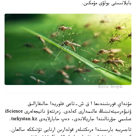
بايلانىستى بولۋى مۇمكىن.
Фото: freepik
مۇنداي قورىتىندىعا ا ق ش-تاعى فلوريدا حالىقارالىق
ۋنيۆەرسيتەتىنىڭ عالىمدارى كەلدى. زەرتتەۋ ناتيجەلەرى iScience
عىلىمي جۋرنالىندا جاريالاندى، دەپ حابارلايدى turkystan.kz.
تاجىريبە بارىسىندا ەرىكتىلەر قولدارىن ارنايى تۇتىككە سالعان.