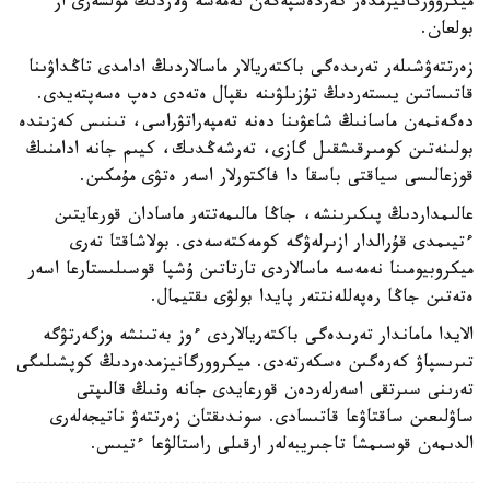
ميكروورگانيزمدەر كەزدەسپەگەن نەمەسە ولاردىڭ مولشەرى از
بولعان.
زەرتتەۋشىلەر تەرىدەگى باكتەريالار ماسالاردىڭ ادامدى تاڭداۋىنا
قاتىساتىن يىستەردىڭ تۇزىلۋىنە ىقپال ەتەدى دەپ ەسەپتەيدى.
دەگەنمەن ماسانىڭ شاعۋىنا دەنە تەمپەراتۋراسى، تىنىس كەزىندە
بولىنەتىن كومىرقىشقىل گازى، تەرشەڭدىك، كيىم جانە ادامنىڭ
قوزعالىسى سياقتى باسقا دا فاكتورلار اسەر ەتۋى مۇمكىن.
عالىمداردىڭ پىكىرىنشە، جاڭا مالىمەتتەر ماسادان قورعايتىن
ءتيىمدى قۇرالدار ازىرلەۋگە كومەكتەسەدى. بولاشاقتا تەرى
ميكروبيومىنا نەمەسە ماسالاردى تارتاتىن ۇشپا قوسىلىستارعا اسەر
ەتەتىن جاڭا رەپەللەنتتەر پايدا بولۋى ىقتيمال.
الايدا ماماندار تەرىدەگى باكتەريالاردى ءوز بەتىنشە وزگەرتۋگە
تىرىسپاۋ كەرەگىن ەسكەرتەدى. ميكروورگانيزمدەردىڭ كوپشىلىگى
تەرىنى سىرتقى اسەرلەردەن قورعايدى جانە ونىڭ قالىپتى
ساۋلىعىن ساقتاۋعا قاتىسادى. سوندىقتان زەرتتەۋ ناتيجەلەرى
الدىمەن قوسىمشا تاجىريبەلەر ارقىلى راستالۋعا ءتيىس.