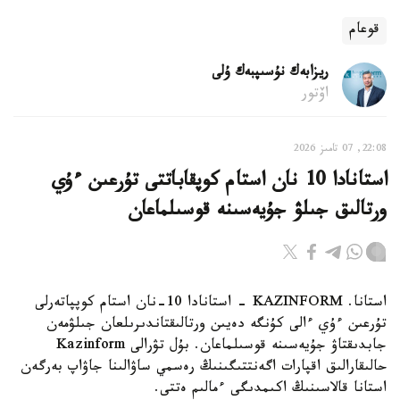
قوعام
ريزابەك نۇسىپبەك ۇلى
اۆتور
22:08, 07 تامىز 2026
استانادا 10 نان استام كوپقاباتتى تۇرعىن ءۇي
ورتالىق جىلۋ جۇيەسىنە قوسىلماعان
استانا. KAZINFORM - استانادا 10-نان استام كوپپاتەرلى
تۇرعىن ءۇي ءالى كۇنگە دەيىن ورتالىقتاندىرىلعان جىلۋمەن
جابدىقتاۋ جۇيەسىنە قوسىلماعان. بۇل تۋرالى Kazinform
حالىقارالىق اقپارات اگەنتتىگىنىڭ رەسمي ساۋالىنا جاۋاپ بەرگەن
استانا قالاسىنىڭ اكىمدىگى ءمالىم ەتتى.