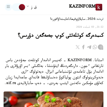
KAZINFORM
ق ز
ترەند:
2026-سايلاۋ
وقيعا
تاعايىنداۋ
اقوردا
21:12, 03 شىلدە 2026
كىمدەرگە كوتلەتتى كوپ جەمەگەن دۇرىس؟
استانا. KAZINFORM - كەيبىر ادامدار كوتلەت جەۋدەن باس
تارتقانى ءجون. دارىگەردىڭ ايتۋىنشا، بەلگىلى ءبىر اۋرۋلارى بار
ادامدار بۇل تاعامدى تۇتىنباعانى ابزال. ديەتولوگ ءارى
ەندوكرينولوگ انتون پولياكوۆ دەنساۋلىققا قانداي جاعدايدا زيان
كەلۋى مۇمكىن ەكەنىن ايتىپ بەردى، - دەپ حابارلايدى aif.ru.