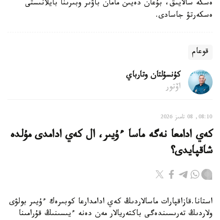
ەسكە سالايىق، بۇعان دەيىن مامان باۋىر وبىرىنا بايلانىستى
ەسكەرتۋ جاسادى.
قوعام
كۇنسۇلتان وتارباي
اۆتور
08:10, 08 تامىز 2026
كەي ادامعا نەگە ماسا ءۇيىر، ال كەي ادامدى مۇلدە
شاقپايدى؟
استانا.قازاقپارات ماسالاردىڭ كەي ادامدارعا كوبىرەك ءۇيىر بولۋى
ولاردىڭ تەرىسىندەگى باكتەريالار مەن دەنە ءيىسىنىڭ قۇرامىنا