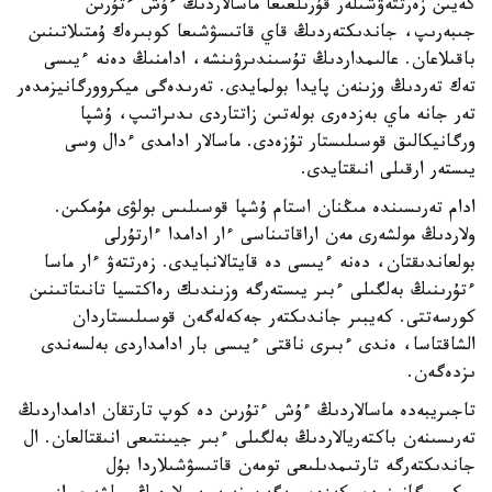
كەيىن زەرتتەۋشىلەر قۇرىلعىعا ماسالاردىڭ ءۇش ءتۇرىن
جىبەرىپ، جاندىكتەردىڭ قاي قاتىسۋشىعا كوبىرەك ۇمتىلاتىنىن
باقىلاعان. عالىمداردىڭ تۇسىندىرۋىنشە، ادامنىڭ دەنە ءيىسى
تەك تەردىڭ وزىنەن پايدا بولمايدى. تەرىدەگى ميكروورگانيزمدەر
تەر جانە ماي بەزدەرى بولەتىن زاتتاردى ىدىراتىپ، ۇشپا
ورگانيكالىق قوسىلىستار تۇزەدى. ماسالار ادامدى ءدال وسى
يىستەر ارقىلى انىقتايدى.
ادام تەرىسىندە مىڭنان استام ۇشپا قوسىلىس بولۋى مۇمكىن.
ولاردىڭ مولشەرى مەن اراقاتىناسى ءار ادامدا ءارتۇرلى
بولعاندىقتان، دەنە ءيىسى دە قايتالانبايدى. زەرتتەۋ ءار ماسا
ءتۇرىنىڭ بەلگىلى ءبىر يىستەرگە وزىندىك رەاكتسيا تانىتاتىنىن
كورسەتتى. كەيبىر جاندىكتەر جەكەلەگەن قوسىلىستاردان
الشاقتاسا، ەندى ءبىرى ناقتى ءيىسى بار ادامداردى بەلسەندى
ىزدەگەن.
تاجىريبەدە ماسالاردىڭ ءۇش ءتۇرىن دە كوپ تارتقان ادامداردىڭ
تەرىسىنەن باكتەريالاردىڭ بەلگىلى ءبىر جيىنتىعى انىقتالعان. ال
جاندىكتەرگە تارتىمدىلىعى تومەن قاتىسۋشىلاردا بۇل