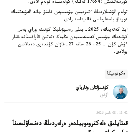
كورسەتكىش (17694 تەڭگە) كولەمىندە تولەم الادى.
تولەم الۋشىلاردىڭ ءتىزىمىن جۇمىسپەن قامتۋ جانە الەۋمەتتىك
قورعاۋ باسقارماسى قالىپتاستىرادى.
ايتا كەتەيىك، 2025-جىلى رەسپۋبليكا كۇنىنە وراي بەس
كۇندىك جۇمىس كەستەسىمەن ەڭبەك ەتەتىن قازاقستاندىقتار
ءۇش كۇن – 25، 26 جانە 27-قازان كۇندەرى دەمالاتىن
بولادى.
ەكونوميكا
كۇنسۇلتان وتارباي
اۆتور
13:42, 08 تامىز 2026
قىتايلىق ەلەكتروموبيلدەر ەرلەردىڭ دەنساۋلىعىنا