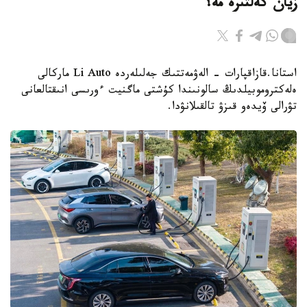
زيان كەلتىرە مە؟
استانا.قازاقپارات - الەۋمەتتىك جەلىلەردە Li Auto ماركالى
ەلەكتروموبيلدىڭ سالونىندا كۇشتى ماگنيت ءورىسى انىقتالعانى
تۋرالى ۆيدەو قىزۋ تالقىلانۋدا.