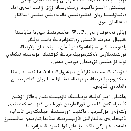
كوميسسيانىڭ مالىمەتىنشە، قازىرگى ۋاقىتقا دەيىن تومەن
جيىلىكتى ءالسىز ماگنيت ورىستەرىنىڭ ۇزاق ۋاقىت اسەرى ادام
دەنساۋلىعىنا زيان كەلتىرەتىنىن دالەلدەيتىن عىلىمي ايعاقتار
انىقتالعان جوق.
ۇيالى تەلەفوندار مەن Wi-Fi جەلىلەرىنىڭ سپەرما ساپاسىنا
ىقتيمال اسەرىنە قاتىستى زەرتتەۋلەردىڭ باسىم بولىگى
راديوجيىلىكتى ساۋلەلەنۋگە ارنالعان. سوندىقتان ولاردىڭ
قورىتىندىلارىن ەلەكتروموبيلدەردىڭ كۇشتىك جۇيەسىنە تىكەلەي
قولدانۋ عىلىمي تۇرعىدان دۇرىس ەمەس.
الەۋمەتتىك جەلىدە تاراعان بەينەروليك Li Auto نەمەسە باسقا
ەلەكتروموبيللەردىڭ ەرلەردىڭ دەنساۋلىعىنا زيان كەلتىرەتىنىن
دالەلدەي المايدى.
بەلگىلى ءبىر كولىك مودەلىنىڭ قاۋىپسىزدىگىن باعالاۋ ءۇشىن
كاليبرلەنگەن كاسىبي قۇرالدارمەن قوزعالىس كەزىندە كەشەندى
ولشەۋلەر جۇرگىزىپ، ماگنيت ءورىسىنىڭ جيىلىكتەرىن تالداپ،
ناتيجەلەردى حالىقارالىق قاۋىپسىزدىك ستاندارتتارىمەن سالىستىرۋ
قاجەت. قازىرگى تاڭدا مۇنداي كولىكتەردىڭ ەرلەردىڭ