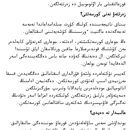
قوزعالتقىشى بار اۆتوموبيل دە زەرتتەلگەن.
زەرتتەۋ نەنى كورسەتتى؟
سىناق ناتيجەسىندە كولىك كۇرت جىلدامداعاندا نەمەسە
تەجەگەندە ماگنيت ءورىسىنىڭ كۇشەيەتىنى انىقتالعان.
ەڭ جوعارى كورسەتكىشتەر، ادەتتە، جوعارى كەرنەۋلى كابەلدەر
مەن كۇشتىك قوندىرعىلارعا جاقىن ورنالاسقان اياق تۇسىندا
تىركەلگەن. ال دەنەنىڭ كەۋدە جانە باس دەڭگەيىندەگى اسەر
الدەقايدا تومەن بولعان.
كەيبىر نۇكتەلەردە ولشەۋ قۇرالدارى انىقتامالىق دەڭگەيدەن قىسقا
مەرزىمدى اسىپ كەتۋدى كورسەتكەن. دەگەنمەن ادامنىڭ
اناتوميالىق مودەلدەرىن پايدالانا وتىرىپ جۇرگىزىلگەن
ەسەپتەۋلەر بارلىق زەرتتەلگەن كولىكتەردە اعزاعا اسەر ەتۋدىڭ
نەگىزگى قاۋىپسىزدىك شەكتەرى ساقتالعانىن كورسەتكەن.
عالىمدار نە دەيدى؟
يونداۋشى ەمەس ساۋلەلەنۋدەن قورعاۋ جونىندەگى حالىقارالىق