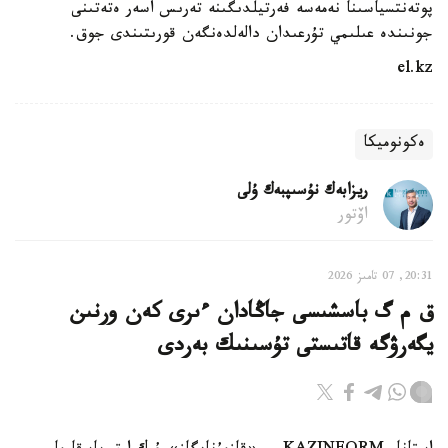
پوتەنتسياسىنا نەمەسە فەرتيلدىگىنە تەرىس اسەر ەتەتىنى
جونىندە عىلىمي تۇرعىدان دالەلدەنگەن قورىتىندى جوق.
el.kz
ەكونوميكا
ريزابەك نۇسىپبەك ۇلى
اۆتور
20:31, 07 تامىز 2026
ق م گ باسشىسى جاڭادان ءىرى كەن ورنىن
يگەرۋگە قاتىستى تۇسىنىك بەردى