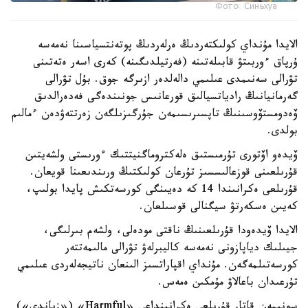
Фото: Синьхуа
الايدا مۇنداي كولىكتەردىڭ ەرلەردىڭ پوتەنتسياسىنا نەمەسە
ۇرپاق ءوربىتۋ قابىلەتىنە (فەرتيلدىگىنە) كەرى اسەر ەتەتىنى
تۋرالى سەنىمدى عىلىمي دالەلدەر ازىرگە جوق. بۇل تۋرالى
گەرمانيانىڭ رادياتسيالىق قورعانىس جونىندەگى فەدەرالدىق
ۆەدومستۆوسىنىڭ تاپسىرىسىمەن جۇرگىزىلگەن زەرتتەۋدەن ءمالىم
بولدى.
ۆيدەو اۆتورى تۇرمىستىق ەلەكتروماگنيتتىك ءورىستى ولشەيتىن
قۇرىلعىنى قوزعالىسسىز تۇرعان كولىكتىڭ ورىندىعىنا قويعان.
قۇرىلعى ەكرانىندا 14 كە دەيىنگى كورسەتكىش پايدا بولىپ،
كەيىن ەسكەرتۋ سيگنالى قوسىلعان.
الايدا ۆيدەودا قۇرىلعىنىڭ ناقتى مودەلى، ولشەم بىرلىگى،
جيىلىك دياپازونى نەمەسە كاليبرلەۋ تۋرالى مالىمەتتەر
كورسەتىلمەگەن. مۇنداي اقپاراتسىز الىنعان ناتيجەلەردى عىلىمي
تۇرعىدان باعالاۋ مۇمكىن ەمەس.
سونىمەن قاتار قۇرىلعى ەكرانىنداعى «Harmful» («زياندى»)