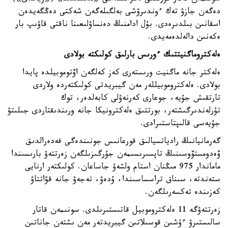
دەگەن جازۋ تەك ءوندىرۋشى بەلگىلەگەن شەكتى دەڭگەيدەن
اسقانىن بىلدىرەدى. بۇل ادامنىڭ دەنساۋلىعىنا ناقتى قاۋىپ بار
ەكەنىن دالەلدەمەيدى.
ەلەكتروماگنيتتىك ءورىس بارلىق كولىكتە بولادى
ەلەكتر جانە ماگنيت ورىستەرى كەز كەلگەن اۆتوموبيلدە پايدا
بولادى. ەلەكتروموبيللەر مەن گيبريدتى كولىكتەردە ولاردى
تارتقىش جۇيە، جوعارى كەرنەۋلى كابەلدەر، توك
تۇرلەندىرگىشتەر، بورتتىق ەلەكترونيكا جانە ورىندىقتاردى جىلىتۋ
جۇيەسى قالىپتاستىرادى.
گەرمانيانىڭ رادياتسيالىق قورعانىس جونىندەگى فەدەرالدىق
ۆەدومستۆوسىنىڭ تاپسىرىسىمەن جۇرگىزىلگەن زەرتتەۋ بارىسىندا
ماماندار 975 مىڭنان استام ولشەۋ جاساعان. كولىكتەر ارنايى
ستەندتە، سىناق تراسساسىندا، ۇدەۋ، تەجەۋ جانە قۋاتتاۋ
كەزىندە تەكسەرىلگەن.
زەرتتەۋگە 11 ەلەكتروموبيل قاتىستىرىلدى. سونىمەن قاتار
سالىستىرۋ ءۇشىن قوسىلاتىن گيبريدتەر مەن ىشتەن جاناتىن