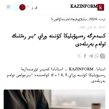
KAZINFORM
ق ز
ترەند:
2026-سايلاۋ
وقيعا
تاعايىنداۋ
اقوردا
18:57, 15 قازان 2025
كىمدەرگە رەسپۋبليكا كۇنىنە وراي ءبىر رەتتىك
تولەم بەرىلەدى
استانا. KAZINFORM - استانادا كەيبىر تۇرعىندارعا
رەسپۋبليكا كۇنىنە وراي 4,5 ا ە ك كولەمىندە ءبىرجولعى تولەم
بەرىلەدى.