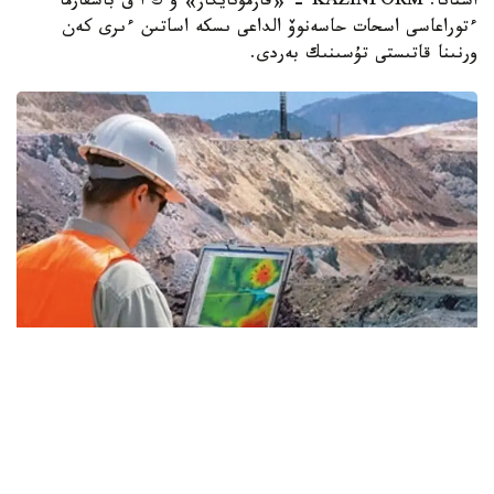
استانا. KAZINFORM - «قازمۇنايگاز» ۇ ك ا ق باسقارما
ءتوراعاسى اسحات حاسەنوۆ الداعى ىسكە اساتىن ءىرى كەن
ورنىنا قاتىستى تۇسىنىك بەردى.
Фото: Kazinform
- «قازمۇنايگاز» گەولوگيالىق بارلاۋدىڭ ۇلكەن باعدارلاماسىن
قابىلدادى. 2026-2030 -جىلدارى اۋقىمدى ءىس-شارالار
جوسپارلانعان. وسى رەتتە 26 ۇڭعىمانى بۇرعىلاۋ قاراستىرىلعان.