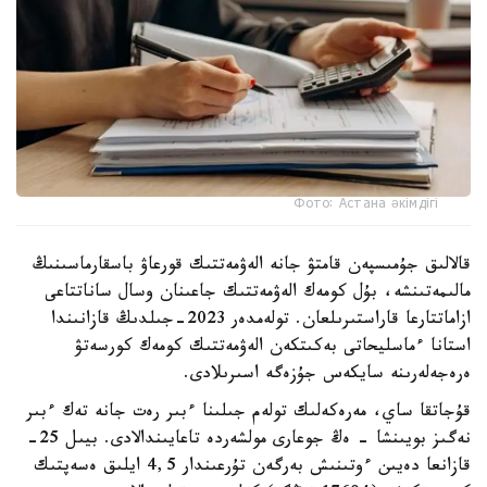
Фото: Астана әкімдігі
قالالىق جۇمىسپەن قامتۋ جانە الەۋمەتتىك قورعاۋ باسقارماسىنىڭ
مالىمەتىنشە، بۇل كومەك الەۋمەتتىك جاعىنان وسال ساناتتاعى
ازاماتتارعا قاراستىرىلعان. تولەمدەر 2023-جىلدىڭ قازانىندا
استانا ءماسليحاتى بەكىتكەن الەۋمەتتىك كومەك كورسەتۋ
ەرەجەلەرىنە سايكەس جۇزەگە اسىرىلادى.
قۇجاتقا ساي، مەرەكەلىك تولەم جىلىنا ءبىر رەت جانە تەك ءبىر
نەگىز بويىنشا - ەڭ جوعارى مولشەردە تاعايىندالادى. بيىل 25-
قازانعا دەيىن ءوتىنىش بەرگەن تۇرعىندار 4,5 ايلىق ەسەپتىك