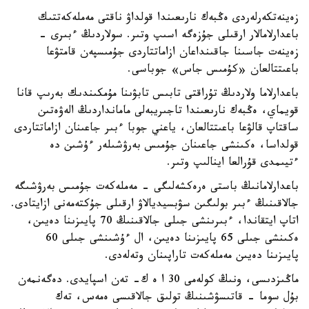
زەينەتكەرلەردى ەڭبەك نارىعىندا قولداۋ ناقتى مەملەكەتتىك
باعدارلامالار ارقىلى جۇزەگە اسىپ وتىر. سولاردىڭ ءبىرى -
زەينەت جاسىنا جاقىنداعان ازاماتتاردى جۇمىسپەن قامتۋعا
باعىتتالعان «كۇمىس جاس» جوباسى.
باعدارلاما ولاردىڭ تۇراقتى تابىس تابۋىنا مۇمكىندىك بەرىپ قانا
قويماي، ەڭبەك نارىعىندا تاجىريبەلى مامانداردىڭ الەۋەتىن
ساقتاپ قالۋعا باعىتتالعان، ياعني جوبا ءبىر جاعىنان ازاماتتاردى
قولداسا، ەكىنشى جاعىنان جۇمىس بەرۋشىلەر ءۇشىن دە
ءتيىمدى قۇرالعا اينالىپ وتىر.
باعدارلامانىڭ باستى ەرەكشەلىگى - مەملەكەت جۇمىس بەرۋشىگە
جالاقىنىڭ ءبىر بولىگىن سۋبسيديالاۋ ارقىلى جۇكتەمەنى ازايتادى.
اتاپ ايتقاندا، ءبىرىنشى جىلى جالاقىنىڭ 70 پايىزىنا دەيىن،
ەكىنشى جىلى 65 پايىزىنا دەيىن، ال ءۇشىنشى جىلى 60
پايىزىنا دەيىن مەملەكەت تاراپىنان وتەلەدى.
ماڭىزدىسى، ونىڭ كولەمى 30 ا ە ك- تەن اسپايدى. دەگەنمەن
بۇل سوما - قاتىسۋشىنىڭ تولىق جالاقىسى ەمەس، تەك