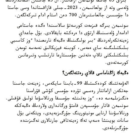
ءبىراق 65 جاسقا تولماعان ازاماتتار. ال 85 جاستان اسقانداردىڭ
ۇلەسى وتە از بولعانىمەن، 2023-جىلى قازاقستاندا وسى جاستا
دا جۇمىسىن جالعاستىرعان 700 دەن استام ادام تىركەلگەن.
سونىمەن بىرگە قىزمەت كورسەتۋ سالاسىندا ەگدە جاستاعى
ادامدار ۇلەسىنىڭ ارتۋى دا ەرەكشە بايقالادى. بۇل جاعداي
زەينەتكەرلەردىڭ ءبىر بولىگىنىڭ ەڭبەك نارىعىندا ءوز كاسىبي
بىلىكتىلىگىنە ساي ەمەس، كوبىنە فيزيكالىق نەمەسە تومەن
بىلىكتىلىكتى تالاپ ەتەتىن جۇمىستارعا تارتىلىپ وتىرعانىن
كورسەتەدى.
ەڭبەك زاڭناماسى قالاي رەتتەلگەن؟
الەۋمەتتىك كودەكستىڭ 99-بابىنا سايكەس، زەينەت جاسىنا
جەتكەن ازاماتتار رەسمي تۇردە جۇمىس كۇشى قۇرامىنا
ەنگىزىلمەسە دە، ءوز بەتىنشە جۇمىسقا ورنالاسۋعا تولىق قۇقىلى.
سونىمەن قاتار جۇمىسپەن قامتۋ ورگاندارى ولاردىڭ ەڭبەككە
ورنالاسۋىنا ارنايى مونيتورينگ جۇرگىزبەيدى، ويتكەنى بۇل
سانات بويىنشا ەسەپ تەك زەينەتاقى جارنالارى نەگىزىندە
جۇرگىزىلەدى.