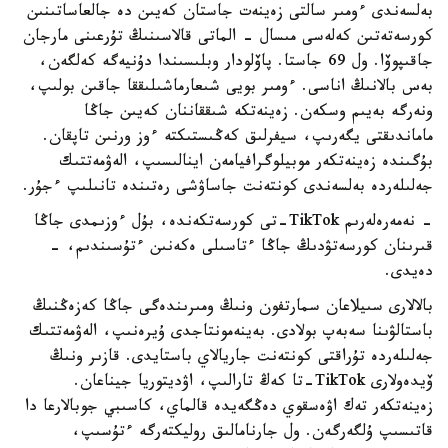
بەلسەندى ءومىر سالتى زەينەت جاستان كەيىن دە جالعاساتىنىن
كورسەتەتىن كەلەسى مىسال - الماتى قالاسىنىڭ تۇرعىنى مارجان
جاقىپوۆا. ول 69 جاستا. پاۆلودار وبلىسىندا دۇنيەگە كەلگەن،
بەس بالانىڭ اناسى. ءومىر بويى شىعارماشىلىققا جاقىن بولىپ،
ونەرگە بەيىم وسكەن. زەينەتكە شىققاننان كەيىن جاڭا
ماماندىقتى يگەرىپ، سيفرلىق كەڭىستىكتە ءوز ورنىن تاپقان.
بۇگىندە زەينەتكەر موبيلوگرافيامەن اينالىسىپ، الەۋمەتتىك
جەلىلەردە بەلسەندى كونتەنت جاساۋشى رەتىندە تانىلىپ ءجۇر.
- نەمەرەلەرىم TikTok-تى كورسەتكەندە، بۇل ءوزىمدى جاڭا
قىرىنان كورسەتۋدىڭ جاڭا ءتاسىلى ەكەنىن ءتۇسىندىم، -
دەيدى.
بالالارى سىيلاعان سمارتفون ونىڭ ومىرىندەگى جاڭا كەزەڭنىڭ
باستالۋىنا سەبەپ بولادى. بەينەمونتاجدى ۇيرەنىپ، الەۋمەتتىك
جەلىلەردە تۇراقتى كونتەنت جاريالاي باستايدى. قازىر ونىڭ
ۆيدەولارى TikTok-تا كەڭ تارالىپ، اۋديتوريا جيناعان.
زەينەتكەر تەك اۋەسقوي دەڭگەيدە قالماي، كاسىبي جوبالارعا دا
قاتىسىپ ۇلگەرگەن. ول جارنامالىق روليكتەرگە ءتۇسىپ،