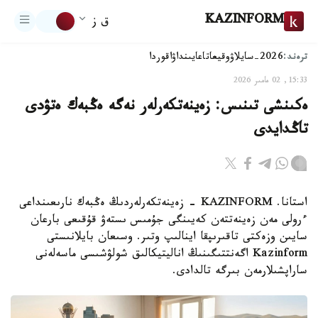
KAZINFORM
ق ز
ترەند:
2026-سايلاۋ
وقيعا
تاعايىنداۋ
اقوردا
15:33, 02 مامىر 2026
ەكىنشى تىنىس: زەينەتكەرلەر نەگە ەڭبەك ەتۋدى
تاڭدايدى
استانا. KAZINFORM - زەينەتكەرلەردىڭ ەڭبەك نارىعىنداعى
ءرولى مەن زەينەتتەن كەيىنگى جۇمىس ىستەۋ قۇقىعى بارعان
سايىن وزەكتى تاقىرىپقا اينالىپ وتىر. وسىعان بايلانىستى
Kazinform اگەنتتىگىنىڭ اناليتيكالىق شولۋشىسى ماسەلەنى
ساراپشىلارمەن بىرگە تالدادى.