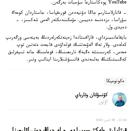
YouTube پودكاستارعا سۇحبات بەرگەن.
- قاتارلاستارىم جاڭا دۇنيەدەن قورىقپاسا، جاستاردان كومەك
سۇراسا، ىزدەنسە دەيمىن. مۇمكىندىكتەر الەمى شەكسىز، -
دەيدى ول.
بايقاعانىمىزداي، قازاقستاندا زەينەتكەرلەردىڭ بەينەسى وزگەرىپ
كەلەدى. ولار تەك الەۋمەتتىك قولداۋدى قاجەت ەتەتىن توپ
ەمەس، كەرىسىنشە ەڭبەك نارىعىنىڭ، قوعامنىڭ جانە تسيفرلىق
كەڭىستىكتىڭ بەلسەندى قاتىسۋشىلارىنا اينالىپ وتىر.
ەكونوميكا
كۇنسۇلتان وتارباي
اۆتور
13:42, 08 تامىز 2026