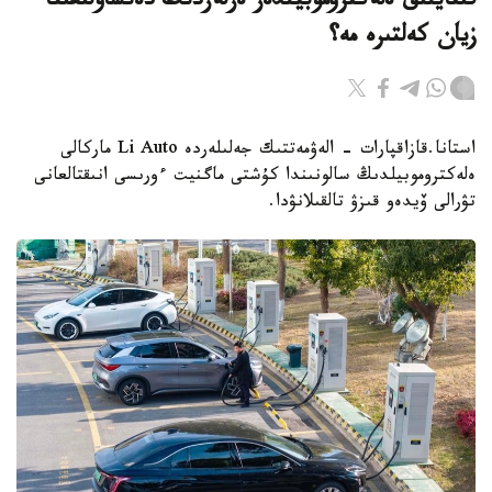
قىتايلىق ەلەكتروموبيلدەر ەرلەردىڭ دەنساۋلىعىنا
زيان كەلتىرە مە؟
استانا.قازاقپارات - الەۋمەتتىك جەلىلەردە Li Auto ماركالى
ەلەكتروموبيلدىڭ سالونىندا كۇشتى ماگنيت ءورىسى انىقتالعانى
تۋرالى ۆيدەو قىزۋ تالقىلانۋدا.