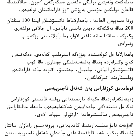
مەملەكەت وتەيتىن بولىگى ەكەنىن ەسكەرگەن ءجون. جالاقىنىڭ
قالعان بولىگىن جۇمىس بەرۋشى ءوز قاراجاتىنان تولەيدى.
ورتا ەسەپپەن العاندا، باعدارلاماعا قاتىسۋشىلار ايىنا 100 مىڭنان
200 مىڭ تەڭگەگە دەيىن تابىس تابادى. ال جالاقى مولشەرى
وڭىرگە، سالاعا جانە ناقتى لاۋازىمعا بايلانىستى وزگەرىپ
وتىرادى.
باعدارلاما ەل كولەمىندە جۇزەگە اسىرىلىپ كەلەدى. دەگەنمەن
كەي وڭىرلەردە ونىڭ بەلسەندىلىگى جوعارى. ەڭ كوپ
قاتىسۋشىلار الماتى، جامبىل، جەتىسۋ، اقتوبە جانە قاراعاندى
وبلىستارىندا تىركەلگەن.
قوعامدىق كوزقاراس پەن شەتەل تاجىريبەسى
زەينەتكەرلەردىڭ ەڭبەك نارىعىنداعى رولىنە قاتىستى كوزقاراس
تەك ەل ىشىندەگى جاعدايمەن شەكتەلمەيدى. ماسەلە حالىقارالىق
تاجىريبەمەن سالىستىرعاندا ءارتۇرلى سيپات الادى.
الەۋمەت تانۋ عىلىمدارىنىڭ كانديداتى، پروفەسسور رامازان ساتتار
ۇلىنىڭ پىكىرىنشە، قازاقستانداعى جاعداي شەتەل تاجىريبەسىنەن