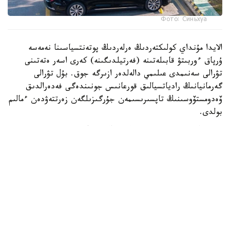
Фото: Синьхуа
الايدا مۇنداي كولىكتەردىڭ ەرلەردىڭ پوتەنتسياسىنا نەمەسە
ۇرپاق ءوربىتۋ قابىلەتىنە (فەرتيلدىگىنە) كەرى اسەر ەتەتىنى
تۋرالى سەنىمدى عىلىمي دالەلدەر ازىرگە جوق. بۇل تۋرالى
گەرمانيانىڭ رادياتسيالىق قورعانىس جونىندەگى فەدەرالدىق
ۆەدومستۆوسىنىڭ تاپسىرىسىمەن جۇرگىزىلگەن زەرتتەۋدەن ءمالىم
بولدى.
ۆيدەو اۆتورى تۇرمىستىق ەلەكتروماگنيتتىك ءورىستى ولشەيتىن
قۇرىلعىنى قوزعالىسسىز تۇرعان كولىكتىڭ ورىندىعىنا قويعان.
قۇرىلعى ەكرانىندا 14 كە دەيىنگى كورسەتكىش پايدا بولىپ،
كەيىن ەسكەرتۋ سيگنالى قوسىلعان.
الايدا ۆيدەودا قۇرىلعىنىڭ ناقتى مودەلى، ولشەم بىرلىگى،
جيىلىك دياپازونى نەمەسە كاليبرلەۋ تۋرالى مالىمەتتەر
كورسەتىلمەگەن. مۇنداي اقپاراتسىز الىنعان ناتيجەلەردى عىلىمي
تۇرعىدان باعالاۋ مۇمكىن ەمەس.