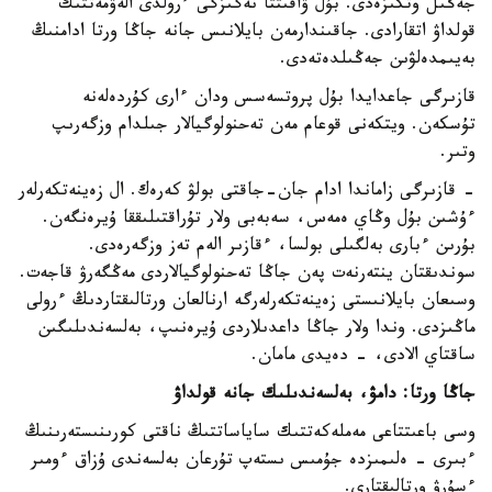
جەڭىل وتكىزەدى. بۇل ۋاقىتتا نەگىزگى ءرولدى الەۋمەتتىك
قولداۋ اتقارادى. جاقىندارمەن بايلانىس جانە جاڭا ورتا ادامنىڭ
بەيىمدەلۋىن جەڭىلدەتەدى.
قازىرگى جاعدايدا بۇل پروتسەسس ودان ءارى كۇردەلەنە
تۇسكەن. ويتكەنى قوعام مەن تەحنولوگيالار جىلدام وزگەرىپ
وتىر.
- قازىرگى زاماندا ادام جان-جاقتى بولۋ كەرەك. ال زەينەتكەرلەر
ءۇشىن بۇل وڭاي ەمەس، سەبەبى ولار تۇراقتىلىققا ۇيرەنگەن.
بۇرىن ءبارى بەلگىلى بولسا، ءقازىر الەم تەز وزگەرەدى.
سوندىقتان ينتەرنەت پەن جاڭا تەحنولوگيالاردى مەڭگەرۋ قاجەت.
وسىعان بايلانىستى زەينەتكەرلەرگە ارنالعان ورتالىقتاردىڭ ءرولى
ماڭىزدى. وندا ولار جاڭا داعدىلاردى ۇيرەنىپ، بەلسەندىلىگىن
ساقتاي الادى، - دەيدى مامان.
جاڭا ورتا: دامۋ، بەلسەندىلىك جانە قولداۋ
وسى باعىتتاعى مەملەكەتتىك ساياساتتىڭ ناقتى كورىنىستەرىنىڭ
ءبىرى - ەلىمىزدە جۇمىس ىستەپ تۇرعان بەلسەندى ۇزاق ءومىر
ءسۇرۋ ورتالىقتارى.