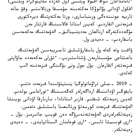
ءتامامداعان سوڭ اقمولا وبلىسى (ول كەزدە سەلينوگراد وبلىسى)
اقكول اۋدانى يۆانوۆكا مەكتەبىنە جۇمىسقا ورنالاستىم. وقۋ جانە
تاربيە جونىندەگى ورىنباسارى، ورتا مەكتەپتىڭ ديرەكتورى
قىزمەتىن اتقاردىم. كەيىن استانا قالاسىنىڭ قارتتار مەن
مۇگەدەكتەرگە ارنالعان مەديتسينالىق- الەۋمەتتىك مەكەمەسىن
باسقاردىم، - دەيدى ول.
ۋاقىت وتە كەلە ول باسقارۋشىلىق تاجىريبەسىن الەۋمەتتىك
باعىتتاعى جۇمىستارمەن ۇشتاستىرىپ، ءتۇرلى مەكەمەدە جاۋاپتى
قىزمەتتەر اتقارعان. بۇل جول ونى بۇگىنگى قىزمەتىنە الىپ
كەلدى.
- 2019 -جىلى تراۆماتولوگيا ينستيتۋتىندا قىزمەت ەتتىم.
بايقوڭىر اۋدانىنىڭ ارداگەرلەر كەڭەسىنىڭ ءتوراعاسى بولدىم.
كەيىن زەينەتكە شىقتىم. قازىر استانادا، سارىارقا اۋدانى بويىنشا
الەۋمەتتىك قىزمەت كورسەتۋ ورتالىعىنا باسشىلىق ەتەمىن.
زەينەتكەرلەردى الەۋمەتتەندىرۋگە دەن قويىپ جاتىرمىز. بۇل -
ءارى قوسىمشا تابىس، ءارى قوعامنان الىستاتپايدى، - دەيدى
زەينەتكەر.