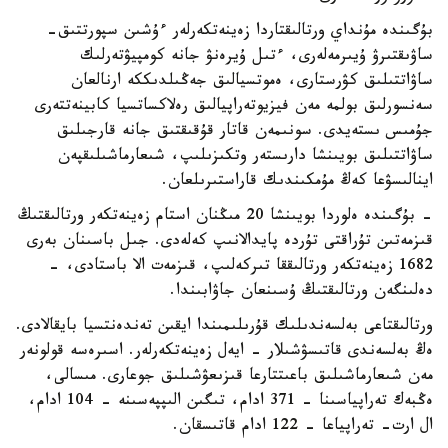
بۇگىندە مۇنداي ورتالىقتاردا زەينەتكەرلەر ءۇشىن سپورتتىق-
ساۋىقتىرۋ ۇيىرمەلەرى، ءتىل ۇيرەنۋ جانە كومپيۋتەرلىك
ساۋاتتىلىق كۋرستارى، ەموتسيالىق جەڭىلدىككە ارنالعان
سەنسورلىق بولمە مەن فيزيوتەراپيالىق رەلاكساتسيا كابينەتتەرى
جۇمىس ىستەيدى. سونىمەن قاتار قۇقىقتىق جانە قارجىلىق
ساۋاتتىلىق بويىنشا دارىستەر وتكىزىلىپ، شىعارماشىلىقپەن
اينالىسۋعا كەڭ مۇمكىندىك قاراستىرىلعان.
- بۇگىندە ەلوردا بويىنشا 20 مىڭنان استام زەينەتكەر ورتالىقتىڭ
قىزمەتىن تۇراقتى تۇردە پايدالانىپ كەلەدى. جىل باسىنان بەرى
1682 زەينەتكەر ورتالىققا تىركەلىپ، قىزمەت الا باستادى، -
دەلىنگەن ورتالىقتىڭ ۇسىنعان جاۋابىندا.
ورتالىقتاعى بەلسەندىلىك قۇرىلىمىندا ايقىن تەندەنتسيا بايقالادى.
ەڭ بەلسەندى قاتىسۋشىلار - ايەل زەينەتكەرلەر. اسىرەسە قولونەر
مەن شىعارماشىلىق باعىتتارعا قىزىعۋشىلىق جوعارى. مىسالى،
ەڭبەك تەراپياسىنا - 371 ادام، تىگىن الىپپەسىنە - 104 ادام،
ال ارت- تەراپياعا - 122 ادام قاتىسقان.