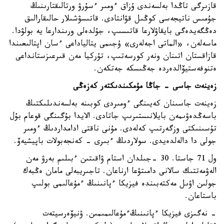
قازىرگى تاڭدا بەلسەندى ۇزاق ءومىر ءسۇرۋ ورتالىقتارىنىڭ
جۇمىس ناتيجەسى كوڭىل قۋانتادى. قاتىسۋشىلار حالىقارالىق
دەڭگەيدەگى بايقاۋلارعا قاتىسىپ، جۇلدەلى ورىندارعا يە بولۋدا.
ماسەلەن، «الماتى اجەلەرى» ۇجىمى يتالياداعى ءسان اپتالىعىندا
قازاقستان اتىنان ونەر كورسەتىپ، تۇركيا مەن قىرعىزستانداعى
ەتنوفەستيۆالدەردە جەڭىسكە جەتكەن.
زەينەت جاسى - جاڭا مۇمكىندىكتەر كەزەڭى
زەينەت جاسىنان كەيىنگى ءومىردى كوبىنە بەلسەندىلىكتىڭ
باسەڭدەۋىمەن بايلانىستىرىپ جاتادى. الايدا بۇگىنگى قوعام بۇل
تۇسىنىكتى وزگەرتىپ كەلەدى. مۇنى ناقتى ادامداردىڭ ءومىر
جولى دا دالەلدەيدى. سولاردىڭ ءبىرى - كەنجەبولات باپيشيەۆ.
ول 71 جاستا. 30 -جىلدان استام ۋاقىتىن ءبىلىم بەرۋ مەن
الەۋمەتتىك سالانى دامىتۋعا ارناعان. تاجىريبەلى مامان ەڭبەك
جولىن اۋىل مەكتەبىندە فيزيكا ءپانىنىڭ ءمۇعالىمى بولىپ
باستاعان.
- نەگىزى فيزيكا ءپانىنىڭءمۇعالىمىمىن. ۋنيۆەرسيتەت