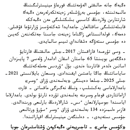
ەڭبەك جانە حالىقتى الەۋمەتتىك قورعاۋ مينيسترلىگىنىڭ
مالىمەتىنشە، جۇمىس بەرۋشىلەر زەينەتكەرلەرمەن ەڭبەك
شارتتارىن ولاردىڭ كاسىبي بىلىكتىلىگى مەن ەڭبەككە
قابىلەتتىلىگى ساقتالعان جاعدايدا شەكتەۋسىز ۇزارتۋعا قۇقىلى.
دەمەك، قولدانىستاعى زاڭناما زەينەت جاسىنا جەتكەننەن كەيىن
دە جۇمىس ىستەۋگە ەشقانداي تىيىم سالمايدى.
- وسى تۇرعىدا قازاقستان 2017-جىلى حالىقتىڭ قارتايۋ
دەڭگەيى بويىنشا 65 جاستان اسقان ادامدار ۇلەسى 7 پايىزدان
اساتىن ەلدەر قاتارىنا ەندى. بۇل ءۇردىس مەملەكەتتىك
ساياساتتىڭ جاڭا باعىتىن ايقىندادى. وسىعان بايلانىستى 2021-
جىلى 2025-جىلعا دەيىنگى «بەلسەندى ۇزاق ءومىر»
باعدارلاماسى بەكىتىلىپ، ونىڭ نەگىزگى ماقساتى - قارت
ازاماتتاردى قوعام ومىرىنە بەلسەندى تۇردە تارتۋ بولدى. باعدارلاما
اياسىندا جوسپارلانعان ءىس- شارالاردىڭ بارلىعى ورىندالدى.
قازىر ەلىمىزدە 134 بەلسەندى ۇزاق ءومىر ءسۇرۋ ورتالىعى
جۇمىس ىستەيدى، - دەلىنگەن مينيسترلىك اقپاراتىندا.
«كۇمىس جاس» - تاجىريبەنى ەڭبەكپەن ۇشتاستىرعان جوبا