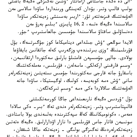
ءالى دە ەگدە جاستاعى ازاماتتار ءۇشىن نەگىزگى ەڭبەك باعىتى
بولىپ قالىپ وتىر. بۇدان كەيىنگى ورىنداردا ساۋدا سالاسى مەن
الەۋمەتتىك قىزمەتتەر تۇر: ءاربىر بەسىنشى زەينەتكەر ساۋدا
سالاسىندا ەڭبەك ەتسە، 16,2 پايىزى ءبىلىم بەرۋ مەن
دەنساۋلىق ساقتاۋ سالاسىندا جۇمىسىن جالعاستىرىپ ءجۇر.
الايدا سوڭعى ءۇش جىلداعى ديناميكاعا كوز جۇگىرتسەك، بۇل
قۇرىلىمنىڭ ءوزى بىرتىندەپ وزگەرىپ كەلە جاتقانىن بايقاۋعا
بولادى. جالپى جۇمىسپەن قامتىلۋ بارلىق سەكتوردا ارتقانىمەن،
ءوسىم قارقىنى اركەلكى. ماسەلەن، قۇرىلىس، مەملەكەتتىك
باسقارۋ جانە قارجى سەكتورىندا جۇمىس ىستەيتىن زەينەتكەرلەر
سانى ءۇش ەسە كوبەيسە، كولىك، لوگيستيكا، ساۋدا جانە
الەۋمەتتىك سالالاردا ەكى ەسە ءوسىم تىركەلگەن.
بۇل ءۇردىس ەڭبەك نارىعىنداعى جاڭا كورسەتكىشتى
قالىپتاستىرىپ وتىر. زەينەتكەرلەر ەندى تەك ءبىر- ەكى سالادا
ەمەس، ەكونوميكانىڭ كەڭ سپەكترىندە بەلسەندى بولا باستادى.
سونىمەن قاتار جاس قۇرىلىمى دا نازار اۋدارارلىق. ەڭبەك ەتەتىن
زەينەتكەرلەردىڭ نەگىزگى بولىگى - زەينەتكە جاڭا شىققان،