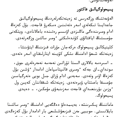
الەۋمەتتانۋشى.
پسيحولوگيالىق فاكتور
الەۋمەتتىك وزگەرىس تە زەينەتكەرلەردىڭ پسيحولوگيالىق
جاعدايىنا تىكەلەي اسەر ەتەتىنىن ەسكەرۋ قاجەت. بۇل كەزەڭ
ادام ومىرىندەگى ماڭىزدى اۋىسىم رەتىندە باعالانادى، ويتكەنى
جۇمىستىڭ اياقتالۋى كۇندەلىكتى ءومىر سالتىن وزگەرتەدى.
كلينيكالىق پسيحولوگ ەركەجان مۇرات قىزىنىڭ ايتۋىنشا،
زەينەتكە شىعۋ ادامنىڭ ىشكى كۇيىنە ايتارلىقتاي اسەر ەتەدى.
- اسىرەسە بالالارى الىستا تۇراتىن نەمەسە نەمەرەلەرى جوق،
سونداي-اق جەكە ءومىرى قالىپتاسپاعان ادامدار ءۇشىن بۇل
كەزەڭ اۋىر وتەدى. سەبەبى ادام ۇزاق جىل بويى ەنەرگياسىن
جۇمىسقا باعىتتاپ ۇيرەنەدى. زەينەتكە شىققاننان كەيىن ول
ءوزىن بۇرىنعىداي قاجەت سەزىنبەۋى مۇمكىن، - دەيدى
پسيحولوگ.
ماماننىڭ پىكىرىنشە، بەيىمدەلۋ دەڭگەيى ادامنىڭ ءومىر سالتىنا
بايلانىستى. حوببيى مەن قىزىعۋشىلىعى بار ادامدار بۇل كەزەڭدى