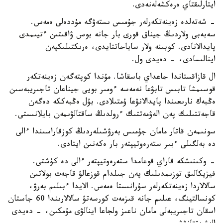
ايتارلىقتاي ەرەكشەلەنەدى.
- شەتەلدە زەينەتكەرلەر جۇمىس ىستەۋگە مۇددەلى ەمەس.
سەبەبى ولاردىڭ جيناق قورى بار جانە بوس ۋاقىتىن ءتيىمدى
پايدالانادى. كوبىنە ولار ساياحاتتايدى، ەرىكتىلىكپەن
اينالىسادى، - دەيدى ول.
ال قازاقستاندا جاعداي باسقاشا. مۇندا كوپتەگەن زەينەتكەر
قوسىمشا تابىس تابۋعا نەمەسە ءومىر بويى جيناعان تاجىريبەسىن
ەڭبەك نارىعىندا پايدالانۋعا ۇمتىلادى. بۇل ەڭبەككە دەگەن
قاجەتتىلىك پەن الەۋمەتتىك ءرولدىڭ ساقتالۋىمەن بايلانىستى.
سونىمەن قاتار مامان جۇمىس بەرۋشىلەردىڭ كوزقاراسىندا ءالى
دە بەلگىلى ءبىر ستەرەوتيپتەر بار ەكەنىن ايتادى.
- وكىنىشكە قاراي قوعامدا ستەرەوتيپتەر ءالى دە كۇشتى.
فيزيكالىق توزىمدىلىك پەن جىلدام قوزعالۋ قاجەت بولاتىن
سالالاردا زەينەتكەرلەر سۇرانىستا ەمەس. الايدا ءبىلىم بەرۋ،
كونسالتينگ، عىلىم جانە قىزمەت كورسەتۋ سالالارىندا 60 جاستان
اسقان تاجىريبەلى مامان ناعىز ولجاعا اينالۋى مۇمكىن، - دەيدى