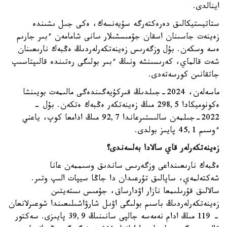
اينالدى.
ستاتيستيكالىق دەرەكتەرگە سۇيەنسەك، ەكى جىل ىشىندە
زەينەت جاسىنان اسقان جۇمىسشىلار سانى شامامەن ءبىر جارىم
ەسە وسكەن. بۇل وزگەرىس زەينەتكەرلەردىڭ ەڭبەك نارىعىنان
شەت قالماي، كەرىسىنشە ونىڭ ءبىر بولىگى رەتىندە قالىپتاسىپ
جاتقانىن كورسەتەدى.
ماسەلەن، 2024-جىلدىڭ قىركۇيەگىندەگى مالىمەت بويىنشا
ەكونوميكادا 298,5 مىڭ زەينەتكەر ەڭبەك ەتكەن. بۇل -
2022-جىلمەن سالىستىرعاندا 92,7 مىڭ ادامعا كوپ، ياعني
ءوسىم 45,1 پايىز بولدى.
زەينەتكەرلەر قاي سالادا بەلسەندى؟
ەڭبەك نارىعىنداعى وزگەرىس ساندىق وسىممەن عانا
شەكتەلمەي، ساپالىق تۇرعىدان دا جاڭا سيپات الىپ وتىر.
سالالىق قۇرىلىمعا نازار اۋدارساق، جۇمىس ىستەيتىن
زەينەتكەرلەردىڭ باسىم بولىگى اۋىل شارۋاشىلىعىندا شوعىرلانعان
- 119 مىڭ ادام نەمەسە جالپى سانىنىڭ 39,9 پايىزى. سەكتور