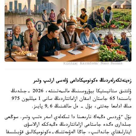
Коллаж: Kazinform/ Nano Banana
زەينەتكەرلەردىڭ ەكونوميكاداعى ۇلەسى ارتىپ وتىر
ۇلتتىق ستاتيستيكا بيۋروسىنىڭ مالىمەتىنشە، 2026 -جىلدىڭ
باسىندا 65 جاستان اسقان ازاماتتاردىڭ سانى 1 ميلليون 975
مىڭ ادامعا جەتتى، بۇل - ەل حالقىنىڭ 9,6 پايىز.
بۇل ءۇردىس ەڭبەك نارىعىنا دا تىكەلەي اسەر ەتىپ وتىر. سوڭعى
جىلدارى ەگدە جاستاعى ازاماتتاردىڭ ەڭبەككە ارالاسۋى
ايتارلىقتاي جاندانىپ، جاڭا الەۋمەتتىك-ەكونوميكالىق قۇبىلىسقا