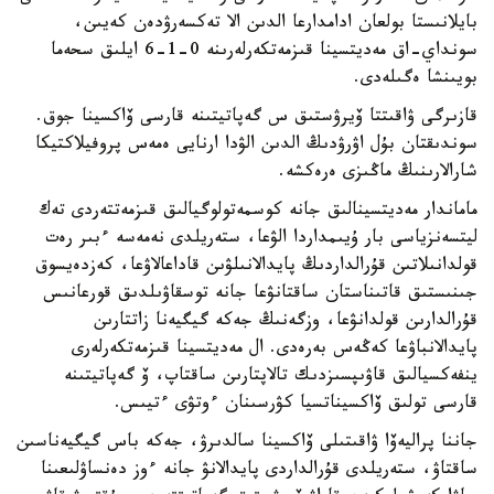
بايلانىستا بولعان ادامدارعا الدىن الا تەكسەرۋدەن كەيىن،
سونداي-اق مەديتسينا قىزمەتكەرلەرىنە 0-1-6 ايلىق سحەما
بويىنشا ەگىلەدى.
قازىرگى ۋاقىتتا ۆيرۋستىق س گەپاتيتىنە قارسى ۆاكسينا جوق.
سوندىقتان بۇل اۋرۋدىڭ الدىن الۋدا ارنايى ەمەس پروفيلاكتيكا
شارالارىنىڭ ماڭىزى ەرەكشە.
ماماندار مەديتسينالىق جانە كوسمەتولوگيالىق قىزمەتتەردى تەك
ليتسەنزياسى بار ۇيىمداردا الۋعا، ستەريلدى نەمەسە ءبىر رەت
قولدانىلاتىن قۇرالداردىڭ پايدالانىلۋىن قاداعالاۋعا، كەزدەيسوق
جىنىستىق قاتىناستان ساقتانۋعا جانە توسقاۋىلدىق قورعانىس
قۇرالدارىن قولدانۋعا، وزگەنىڭ جەكە گيگيەنا زاتتارىن
پايدالانباۋعا كەڭەس بەرەدى. ال مەديتسينا قىزمەتكەرلەرى
ينفەكسيالىق قاۋىپسىزدىك تالاپتارىن ساقتاپ، ۆ گەپاتيتىنە
قارسى تولىق ۆاكسيناتسيا كۋرسىنان ءوتۋى ءتيىس.
جاننا پراليەۆا ۋاقىتىلى ۆاكسينا سالدىرۋ، جەكە باس گيگيەناسىن
ساقتاۋ، ستەريلدى قۇرالداردى پايدالانۋ جانە ءوز دەنساۋلىعىنا