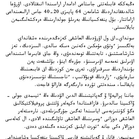
ەڭبەككە قابىلەتتى جاستاعى ادامدار اراسىندا انىقتالادى. اۋرۋعا
شالدىققانداردىڭ شامامەن 64 پايىزى 20-40 جاس ارالىعىنداعى
ازاماتتار. بۇل ينفەكسيانىڭ بەرىلۋ جولدارىنىڭ ەرەكشەلىگىمەن
بايلانىستى.
سونداي-اق ول اۋرۋدىڭ العاشقى كەزەڭدەرىندە ەشقانداي
بەلگىسىز ءوتۋى مۇمكىن ەكەنىن ەسكە سالدى. السىزدىك، تەز
شارشاعىشتىق، تابەتتىڭ تومەندەۋى، وڭ جاق قابىرعا استىنداعى
اۋىرلىق نەمەسە اۋىرسىنۋ، جۇرەك اينۋ، بۇلشىقەت پەن
بۋىنداردىڭ سىرقىراۋى، تەرى مەن كوزدىڭ اق قابىعىنىڭ
سارعايۋى، ءزاردىڭ قويۋلانىپ، ءناجىستىڭ تۇسسىزدەنۋى
بايقالسا، مىندەتتى تۇردە دارىگەرگە قارالۋ قاجەت.
جاننا پراليەۆا ۆ گەپاتيتىنىڭ الدىن الۋدىڭ ەڭ ءتيىمدى جولى -
ۆاكسينا سالدىرۋ. قازاقستاندا ەكپەلەر ۇلتتىق پروفيلاكتيكالىق
ەگۋ كۇنتىزبەسى اياسىندا تەگىن جۇرگىزىلەدى. نارەستەلەر
العاشقى دوزانى ءومىرىنىڭ العاشقى تاۋلىگىندە الادى، ال كەلەسى
دوزالار ەكى جانە ءتورت ايلىق كەزىندە ەگىلەدى دەدى.
سونىمەن قاتار ۆ گەپاتيتىنە قارسى ۆاكسينا ينفەكسيا وشاعىنداعى