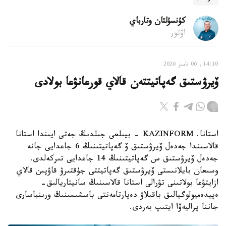
كۇنسۇلتان وتارباي
اۆتور
14:10, 06 تامىز 2026
ۆيرۋستىق گەپاتيتتەن قالاي قورعانۋعا بولادى
استانا. KAZINFORM - بيىلعى جىلدىڭ جەتى ايىندا استانا
قالاسىندا جەدەل ۆيرۋستىق ۆ گەپاتيتىنىڭ 6 جاعدايى جانە
جەدەل ۆيرۋستىق س گەپاتيتىنىڭ 14 جاعدايى تىركەلدى.
وسىعان بايلانىستى ۆيرۋستىق گەپاتيتتى جۇقتىرۋ قاۋپىن قالاي
ازايتۋعا بولاتىنى تۋرالى استانا قالاسىنىڭ سانيتاريالىق-
ەپيدەميولوگيالىق باقىلاۋ دەپارتامەنتى باسشىسىنىڭ ورىنباسارى
جاننا پراليەۆا ايتىپ بەردى.