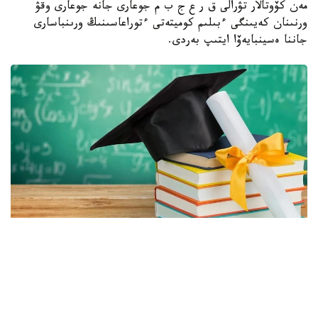
مەن كۆوتالار تۋرالى ق ر ع ج ب م جوعارى جانە جوعارى وقۋ
ورنىنان كەيىنگى ءبىلىم كوميتەتى ءتوراعاسىنىڭ ورىنباسارى
جاننا ەسينبايەۆا ايتىپ بەردى.
Фото: Министерство науки и высшего образования РК.
مەملەكەتتىك ءبىلىم بەرۋ تاپسىرىسى ەڭبەك نارىعىنىڭ بىلىكتى
كادرلارعا قاجەتتىلىگىنە سايكەس قالىپتاستىرىلادى. بيىل
گرانتتاردىڭ %60 ى ينجەنەرلىك- تەحنيكالىق، %20 ى