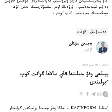
جاۋاپكەرشىلىكپەن قاراۋ ۆيرۋستىق گەپاتيتتەردى جۇقتىرۋ قاۋپىن
ەداۋىر تومەندەتىپ، اۋرۋدىڭ اۋىر اسقىنۋلارىنىڭ الدىن الۋعا
مۇمكىندىك بەرەتىنىن اتاپ ءوتتى.
دەنساۋلىق
قوعام
بەيسەن سۇلتان
اۆتور
13:39, 06 تامىز 2026
بيىلعى وقۋ جىلىندا قاي سالاعا گرانت كوپ
ءبولىندى
استانا. KAZINFORM - جاڭا وقۋ جىلىنا بولىنگەن گرانتتار