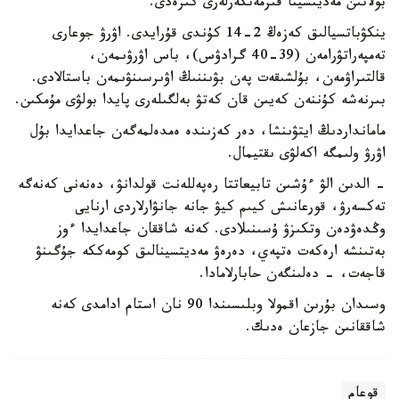
بولاتىن مەديتسينا قىزمەتكەرلەرى كىرەدى.
ينكۋباتسيالىق كەزەڭ 2-14 كۇندى قۇرايدى. اۋرۋ جوعارى
تەمپەراتۋرامەن (39-40 گرادۋس)، باس اۋرۋىمەن،
قالتىراۋمەن، بۇلشىقەت پەن بۋىننىڭ اۋىرسىنۋىمەن باستالادى.
بىرنەشە كۇننەن كەيىن قان كەتۋ بەلگىلەرى پايدا بولۋى مۇمكىن.
مامانداردىڭ ايتۋىنشا، دەر كەزىندە ەمدەلمەگەن جاعدايدا بۇل
اۋرۋ ولىمگە اكەلۋى ىقتيمال.
- الدىن الۋ ءۇشىن تابيعاتتا رەپەللەنت قولدانۋ، دەنەنى كەنەگە
تەكسەرۋ، قورعانىش كيىم كيۋ جانە جانۋارلاردى ارنايى
وڭدەۋدەن وتكىزۋ ۇسىنىلادى. كەنە شاققان جاعدايدا ءوز
بەتىنشە ارەكەت ەتپەي، دەرەۋ مەديتسينالىق كومەككە جۇگىنۋ
قاجەت، - دەلىنگەن حابارلامادا.
وسىدان بۇرىن اقمولا وبلىسىندا 90 نان استام ادامدى كەنە
شاققانىن جازعان ەدىك.
قوعام