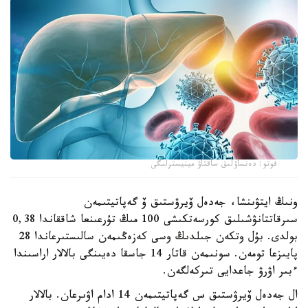
فوتو: دەنساۋلىق ساقتاۋ مينيسترلىگى
ونىڭ ايتۋىنشا، جەدەل ۆيرۋستىق ۆ گەپاتيتىمەن
سىرقاتتانۋشىلىق كورسەتكىشى 100 مىڭ تۇرعىنعا شاققاندا 0,38
بولدى. بۇل وتكەن جىلدىڭ وسى كەزەڭىمەن سالىستىرعاندا 28
پايىزعا تومەن. سونىمەن قاتار 14 جاسقا دەيىنگى بالالار اراسىندا
ءبىر اۋرۋ جاعدايى تىركەلگەن.
ال جەدەل ۆيرۋستىق س گەپاتيتىمەن 14 ادام اۋىرعان. بالالار