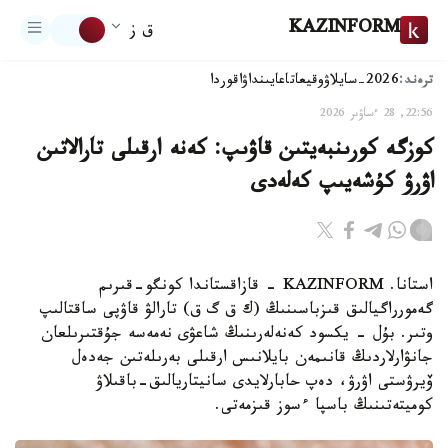
KAZINFORM
ق ز
ترەند:
2026-سايلاۋ
وقيعا
تاعايىنداۋ
اقوردا
22:56, 28 ءساۋىر 2026
كوزگە كورىنبەيتىن قاۋىپ: كەنە ارقىلى تارالاتىن
اۋرۋ كۇشەيىپ كەلەدى
استانا. KAZINFORM - قازاقستاندا كونگو-قىرىم
گەمورراگيالىق قىزباسىنىڭ (ك ق گ ق) تارالۋ قاۋپى ساقتالىپ
وتىر. بۇل - يكسود كەنەلەرىنىڭ شاعۋى نەمەسە جۇقتىرىلعان
جانۋارلاردىڭ قانىمەن بايلانىس ارقىلى بەرىلەتىن جەدەل
ۆيرۋستى اۋرۋ، دەپ حابارلايدى سانيتاريالىق-باقىلاۋ
كوميتەتىنىڭ باسپا ءسوز قىزمەتى.