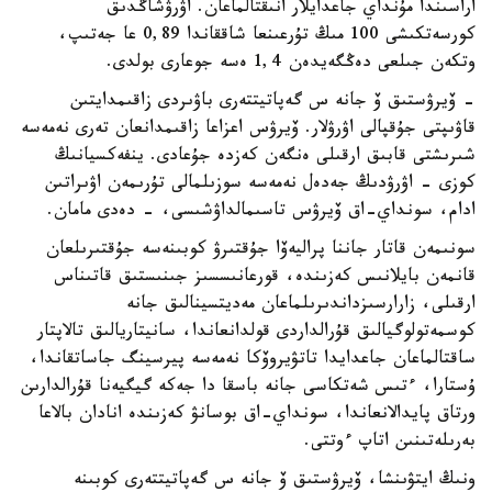
اراسىندا مۇنداي جاعدايلار انىقتالماعان. اۋرۋشاڭدىق
كورسەتكىشى 100 مىڭ تۇرعىنعا شاققاندا 0,89 عا جەتىپ،
وتكەن جىلعى دەڭگەيدەن 1,4 ەسە جوعارى بولدى.
- ۆيرۋستىق ۆ جانە س گەپاتيتتەرى باۋىردى زاقىمدايتىن
قاۋىپتى جۇقپالى اۋرۋلار. ۆيرۋس اعزاعا زاقىمدانعان تەرى نەمەسە
شىرىشتى قابىق ارقىلى ەنگەن كەزدە جۇعادى. ينفەكسيانىڭ
كوزى - اۋرۋدىڭ جەدەل نەمەسە سوزىلمالى تۇرىمەن اۋىراتىن
ادام، سونداي-اق ۆيرۋس تاسىمالداۋشىسى، - دەدى مامان.
سونىمەن قاتار جاننا پراليەۆا جۇقتىرۋ كوبىنەسە جۇقتىرىلعان
قانمەن بايلانىس كەزىندە، قورعانىسسىز جىنىستىق قاتىناس
ارقىلى، زارارسىزداندىرىلماعان مەديتسينالىق جانە
كوسمەتولوگيالىق قۇرالداردى قولدانعاندا، سانيتاريالىق تالاپتار
ساقتالماعان جاعدايدا تاتۋيروۆكا نەمەسە پيرسينگ جاساتقاندا،
ۇستارا، ءتىس شەتكاسى جانە باسقا دا جەكە گيگيەنا قۇرالدارىن
ورتاق پايدالانعاندا، سونداي-اق بوسانۋ كەزىندە انادان بالاعا
بەرىلەتىنىن اتاپ ءوتتى.
ونىڭ ايتۋىنشا، ۆيرۋستىق ۆ جانە س گەپاتيتتەرى كوبىنە