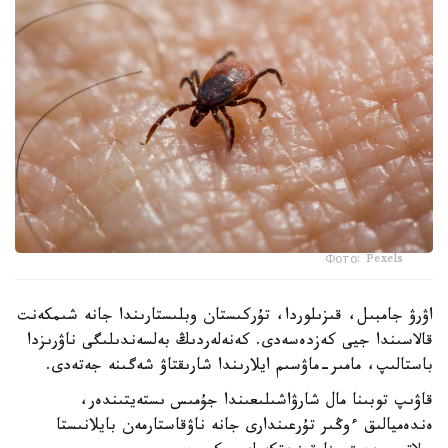
Фото: Pexels
اۋرۋ جامبىل، قىزىلوردا، تۇركىستان وبلىستارىندا جانە شىمكەنت
قالاسىندا جيى كەزدەسەدى. كەنەلەردىڭ بەلسەندىلىگى ناۋرىزدا
باستالىپ، مامىر-ماۋسىم ايلارىندا شارىقتاۋ شەگىنە جەتەدى.
قاۋىپ توبىنا مال شارۋاشىلىعىندا جۇمىس ىستەيتىندەر،
ەندەميالىق ءوڭىر تۇرعىندارى جانە ناۋقاستارمەن بايلانىستا