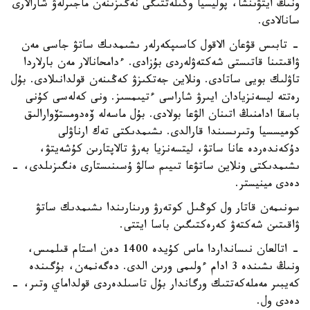
ونىڭ ايتۋىنشا، پوليسيا وكىلەتتىگى نەگىزىنەن ماجىرلەۋ شارالارى
سانالادى.
- تابىس قۋعان الاقول كاسىپكەرلەر ىشىمدىك ساتۋ جاسى مەن
ۋاقىتىنا قاتىستى شەكتەۋلەردى بۇزادى. ءدامحانالار مەن بارلاردا
تاۋلىك بويى ساتادى. ونلاين جەتكىزۋ كەڭىنەن قولدانىلادى. بۇل
رەتتە ليسەنزيادان ايىرۋ شاراسى ءتيىمسىز. ونى كەلەسى كۇنى
باسقا ادامنىڭ اتىنان الۋعا بولادى. بۇل ماسەلە ۆەدومستۆوارالىق
كوميسسيا وتىرىسىندا قارالدى. ىشىمدىكتى تەك ارناۋلى
دۇكەندەردە عانا ساتۋ، ليتسەنزيا بەرۋ تالاپتارىن كۇشەيتۋ،
ىشىمدىكتى ونلاين ساتۋعا تىيىم سالۋ ۇسىنىستارى ەنگىزىلدى، -
دەدى مينيستر.
سونىمەن قاتار ول كوڭىل كوتەرۋ ورىنارىندا ىشىمدىك ساتۋ
ۋاقىتىن شەكتەۋ كەرەكتىگىن باسا ايتتى.
- اتالعان نىسانداردا ماس كۇيدە 1400 دەن استام قىلمىس،
ونىڭ ىشىندە 3 ادام ءولىمى ورىن الدى. دەگەنمەن، بۇگىندە
كەيبىر مەملەكەتتىك ورگاندار بۇل تاسىلدەردى قولداماي وتىر، -
دەدى ول.