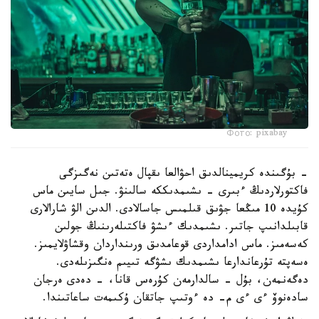
Фото: pixabay
- بۇگىندە كريمينالدىق احۋالعا ىقپال ەتەتىن نەگىزگى
فاكتورلاردىڭ ءبىرى - ىشىمدىككە سالىنۋ. جىل سايىن ماس
كۇيدە 10 مىڭعا جۋىق قىلمىس جاسالادى. الدىن الۋ شارالارى
قابىلدانىپ جاتىر. ىشىمدىك ءىشۋ فاكتىلەرىنىڭ جولىن
كەسەمىز. ماس ادامداردى قوعامدىق ورىنداردان وقشاۋلايمىز.
ەسەپتە تۇرعاندارعا ىشىمدىك ىشۋگە تىيىم ەنگىزىلەدى.
دەگەنمەن، بۇل - سالدارمەن كۇرەس قانا، - دەدى ەرجان
سادەنوۆ ءى ءى م- دە ءوتىپ جاتقان ۇكىمەت ساعاتىندا.