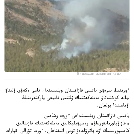
Видеодан алынған кадр
ءورتتىڭ بىرەۋى باتىس قازاقستان وبلىسىندا، تاعى ەكەۋى ۇلىتاۋ
جانە كوكشەتاۋ مەملەكەتتىك ۇلتتىق تابيعي پاركتەرىنىڭ
اۋماعىندا بولعان.
باتىس قازاقستان وبلىسىنداعى ءورت وشاعىن
«قازاۆياورمانقورعاۋ» رەسپۋبليكالىق مەملەكەتتىك قازىنالىق
كاسىپورنىنىڭ اۋە پاترۋلدەۋ توبى انىقتاعان. ءورت تۋرالى اقپارات