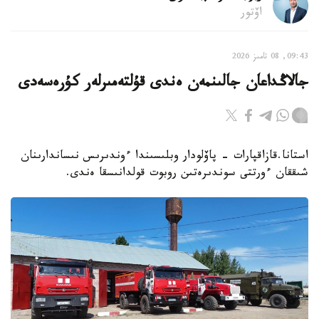
اۆتور
09:43, 08 تامىز 2026
جالاڭداعان جالىنمەن ەندى قۇلتەمىرلەر كۇرەسەدى
استانا.قازاقپارات - پاۆلودار وبلىسىندا ءوندىرىس نىساندارىنان
شىققان ءورتتى سوندىرەتىن روبوت قولدانىسقا ەندى.