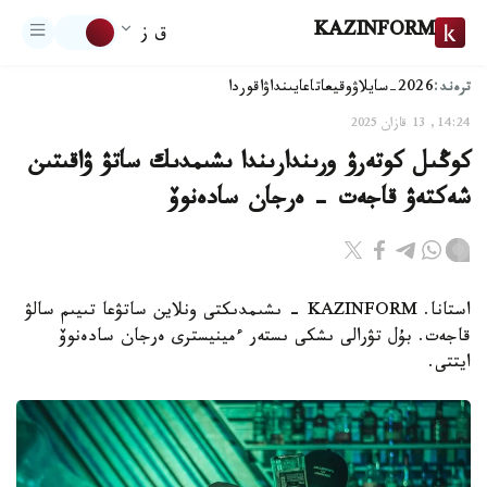
KAZINFORM
ق ز
ترەند:
2026-سايلاۋ
وقيعا
تاعايىنداۋ
اقوردا
14:24, 13 قازان 2025
كوڭىل كوتەرۋ ورىندارىندا ىشىمدىك ساتۋ ۋاقىتىن
شەكتەۋ قاجەت - ەرجان سادەنوۆ
استانا. KAZINFORM - ىشىمدىكتى ونلاين ساتۋعا تىيىم سالۋ
قاجەت. بۇل تۋرالى ىشكى ىستەر ءمينيسترى ەرجان سادەنوۆ
ايتتى.