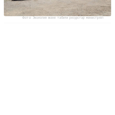
Фото: Экология және табиғи ресурстар министрлігі
جوعارى تەمپەراتۋراعا ءتوزىمدى تەحنيكا قاۋىپتى ايماقتاردا
ءتىلسىز جاۋدى قاشىقتان اۋىزدىقتاۋعا مۇمكىندىك بەرەدى. "بۇل
قۇتقارۋشىلاردىڭ قاۋىپسىزدىگىن ارتتىرىپ، توتەنشە جاعدايلارعا
جەدەل ارەكەت ەتۋگە مۇمكىندىك بەرەدى"، - دەيدى ماماندار.
ديلناز تۇرعازىيەۆا، ءتىلشى:
- ءورت ءسوندىرۋ روبوتى وسى پۋلت ارقىلى قاشىقتان
باسقارىلادى. بۇل - تەحنيكانىڭ باستى ەرەكشەلىگى. سەبەبى
ءورت ءقاۋىپتى ايماقتا بولعان جاعدايدا قۇتقارۋشىلاردىڭ ورنىنا
روبوت جىبەرىلىپ، ەڭ قاتەرلى جۇمىستى وسى تەحنيكا اتقارادى.
وپەراتور قۇرىلعىنا 700 مەتر قاشىقتىقتان باعىتتايدى. روبوتتىڭ
الدىڭعى بولىگىنە كامەرا ورناتىلعان. ونىڭ كومەگىمەن ماماندار
ءورت وشاعىن باقىلاپ، سۋ نەمەسە كوبىك شاشادى. روبوتتىڭ
جىلدامدىعى ساعاتىنا 10 شاقىرىم. سۋ بۇركۋ قاشىقتىعى 100