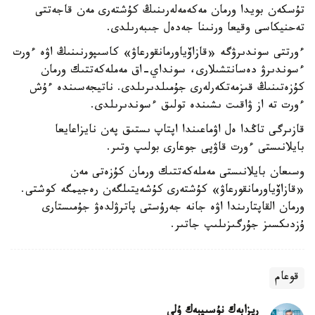
تۇسكەن بويدا ورمان مەكەمەلەرىنىڭ كۇشتەرى مەن قاجەتتى
تەحنيكاسى وقيعا ورنىنا جەدەل جىبەرىلدى.
ءورتتى سوندىرۋگە «قازاۆياورمانقورعاۋ» كاسىپورنىنىڭ اۋە ءورت
ءسوندىرۋ دەسانتشىلارى، سونداي-اق مەملەكەتتىك ورمان
كۇزەتىنىڭ قىزمەتكەرلەرى جۇمىلدىرىلدى. ناتيجەسىندە ءۇش
ءورت تە از ۋاقىت ىشىندە تولىق ءسوندىرىلدى.
قازىرگى تاڭدا ەل اۋماعىندا اپتاپ ىستىق پەن نايزاعايعا
بايلانىستى ءورت قاۋپى جوعارى بولىپ وتىر.
وسىعان بايلانىستى مەملەكەتتىك ورمان كۇزەتى مەن
«قازاۆياورمانقورعاۋ» كۇشتەرى كۇشەيتىلگەن رەجيمگە كوشتى.
ورمان القاپتارىندا اۋە جانە جەرۇستى پاترۋلدەۋ جۇمىستارى
ۇزدىكسىز جۇرگىزىلىپ جاتىر.
قوعام
ريزابەك نۇسىپبەك ۇلى