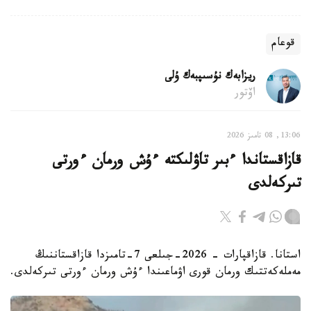
قوعام
ريزابەك نۇسىپبەك ۇلى
اۆتور
13:06, 08 تامىز 2026
قازاقستاندا ءبىر تاۋلىكتە ءۇش ورمان ءورتى
تىركەلدى
استانا. قازاقپارات - 2026-جىلعى 7-تامىزدا قازاقستاننىڭ
مەملەكەتتىك ورمان قورى اۋماعىندا ءۇش ورمان ءورتى تىركەلدى.