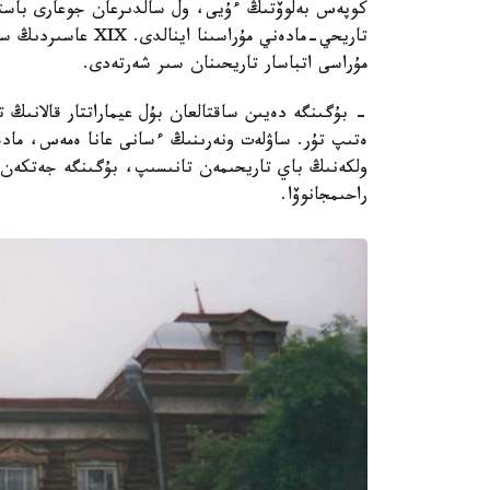
كوپەس بەلوۆتىڭ ءۇيى، ول سالدىرعان جوعارى باستا
مۇراسى اتباسار تاريحىنان سىر شەرتەدى.
- بۇگىنگە دەيىن ساقتالعان بۇل عيماراتتار قالانىڭ 
ەتىپ تۇر. ساۋلەت ونەرىنىڭ ءسانى عانا ەمەس، مادە
ولكەنىڭ باي تاريحىمەن تانىسىپ، بۇگىنگە جەتكەن 
راحىمجانوۆا.