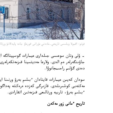
فوتو: اقمولا وبلىسى تاريحي-مادەني مۇرانى قورعاۋ جانە پايدالانۋ ورتال
- ۇلى وتان سوعىسى جىلدارى عيمارات گوسپيتالگە اين
جاۋىنگەرلەر ەم الدى. ولارعا مەديتسينا قىزمەتكەر
دەدى گۇلىم راحىمجانوۆا.
مەكتەبى كوشىرىلدى. قازىرگى كەزدە ەرەكشە پەداگوگ
ءبىلىم بەرۋ، تاربيە ورتالىعى قىزمەتىن اتقارادى.
تاريح ءمانى زور مەكەن