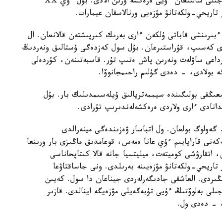
قالا ساۋلەتىندە كوپەس الەكساندر بەلوۆتىڭ 1911 -جىلى سالىنعان ءۇيى ەرەكشە ورىن الادى. بۇل ءۇي ⅩⅩ
تاريحي-ولكەتانۋ مۋزەيى ورنالاسقان عيمارات.
بىرىنشى قاباتى ۇلكەن ءارى بەرىك كىرپىشتەن قالانعان. ال
ەردى كەسىپ، قۇراستىرعان. بۇل سول كەزدەگى ۇستالىق ونەردىڭ
ورسەتەدى. عيمارات XIX- XX عاسىرلارداعى ساۋلەت ونەرىن پاش ەتىپ تۇر. قاسبەتىنەن، كۇردەلى
بولادى، - دەدى گۇلىم راحىمجانوۆا.
ىڭقى بولىگىندە سيممەتريالىق ۇيلەسىمدىلىك بار. بۇل
دانادى ءارى ولاردى ەرەكشەلەندىرىپ تۇرادى.
- گەولوگ بولعان. ول اتباسار ۋەزىندەگى مينەرالدى
ەنى قاراپايىم ءۇي عانا ەمەس، قوعامدىق ماڭىزى بار ورىنعا
، اتقارۋشى كوميتەت، ميليتسيا جانە قالا كىتاپحاناسى
 عيمارات اتباسار تاريحي-ولكەتانۋ مۋزەيىنە بەرىلدى. ونى جاساقتاۋعا
ىڭىردى. العاشقى جادىگەرلەردى جيناعان دا سول. كەيىن
ە كلارا ءامىروۆانىڭ ەسىمى بەرىلدى. 1988 -جىلى بەلوۆتىڭ ءۇيى تۇبەگەيلى مۋزەيگە اينالدى. قازىر
، - دەدى ول.