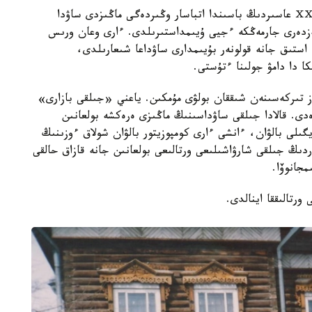
دەرەكتەرگە سۇيەنسەك، XIX عاسىردىڭ اياعى مەن ⅩⅩ عاسىردىڭ باسىندا اتباسار وڭىردەگى ماڭىزدى ساۋدا
ەزدەرى جارمەڭكە ءجيى ۇيىمداستىرىلدى. ءارى وعان ورىس
 استىق جانە قولونەر بۇيىمدارى ساۋداعا شىعارىلدى،
ا دا دامۋ جولىنا ءتۇستى.
تىركەسىنەن شىققان بولۋى مۇمكىن. ياعني «جىلقى بازارى»
ى. قالادا جىلقى ساۋداسىنىڭ ماڭىزى ەرەكشە بولعانىن
ىلى بالۋان، ءانشى ءارى كومپوزيتور بالۋان شولاق ءوزىنىڭ
ردىڭ جىلقى شارۋاشىلىعى ورتالىعى بولعانىن جانە قازاق حالقى
جانوۆا.
رتالىققا اينالدى.