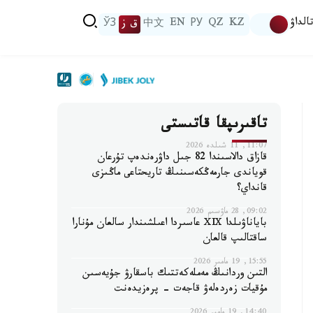
الداۋ
KZ
QZ
РУ
EN
中文
ق ز
ЎЗ
تاقىرىپقا قاتىستى
11:07, 11 شىلدە 2026
قازاق دالاسىندا 82 جىل داۋرەندەپ تۇرعان
قوياندى جارمەڭكەسىنىڭ تاريحتاعى ماڭىزى
قانداي؟
09:02, 28 ماۋسىم 2026
باياناۋىلدا ⅩⅨ عاسىردا اعىلشىندار سالعان مۇنارا
ساقتالىپ قالعان
15:55, 19 مامىر 2026
التىن وردانىڭ مەملەكەتتىك باسقارۋ جۇيەسىن
مۇقيات زەردەلەۋ قاجەت - پرەزيدەنت