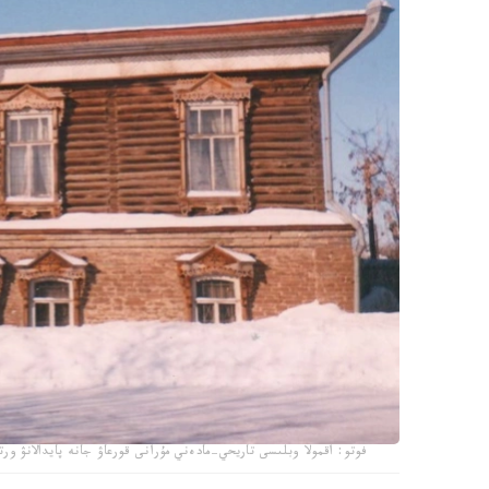
فوتو: اقمولا وبلىسى تاريحي-مادەني مۇرانى قورعاۋ جانە پايدالانۋ ورت