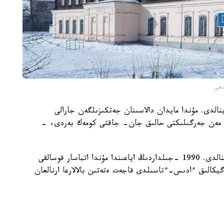
ىعى
الدى. مۇندا مايدان دالاسىنان جەتكىزىلگەن جارالى
لەرى مەن جەرگىلىكتى حالىق جان- جاقتى كومەك بەردى، -
سودان كەيىن عيمارات قايتادان ءبىلىم بەرۋ ورنىنا اينالدى. 1990 -جىلداردىڭ اياعىندا مۇندا اتباسار قوسالقى
يكالىق ءادىس-ءتاسىلدى قاجەت ەتەتىن بالالارعا ارنالعان