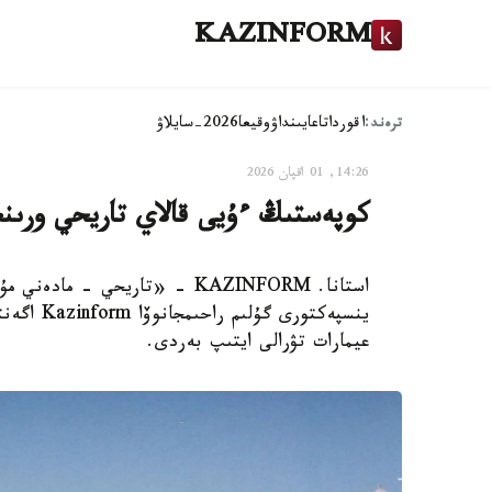
KAZINFORM
ترەند:
اقوردا
تاعايىنداۋ
وقيعا
2026-سايلاۋ
14:26, 01 اقپان 2026
كوپەستىڭ ءۇيى قالاي تاريحي ورىنعا
استانا. KAZINFORM - «تاريحي -
ينسپەكتور
عيمارات تۋرالى ايتىپ بەردى.