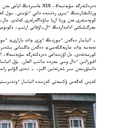
ورتالىقتارىنىڭ ءبىرى رەتىندە دامي ءتۇستى. سول ك
كوپەستەرى مەن ورتا ازيا ساۋداگەرلەرى كەلدى. مال،
جەرگىلىكتى ادامداردىڭ ءال-اۋقاتى ارتىپ، ەكونوميك
- اتباسار دەگەن ءسوزدىڭ ءوزى «ات بازارى» ءسوز 
نەمەسە «ات جارمەڭكەسى» دەگەن ماڭىنانى بىلدىرەد
كورسەتەدى. ەل اۋزىنداعى دەرەكتەرگە سۇيەنسەك، ايگ
اقبوزاتىن ءدال وسى جەردە ساتىپ العان. بۇل اتباسا
داستۇرىنەن سىر شەرتەتىن اڭىز، - دەدى گۇلىم راحىم
كەيىن كەڭەس ۇكىمەتى كەزىندە اتباسار ءوندىرىستى و