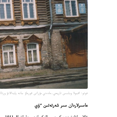
فوتو: اقمولا وبلىسى تاريحي-مادەني مۇرانى قورعاۋ جانە پايدالانۋ ورتال
عاسىرلاردان سىر شەرتەتىن ءۇي