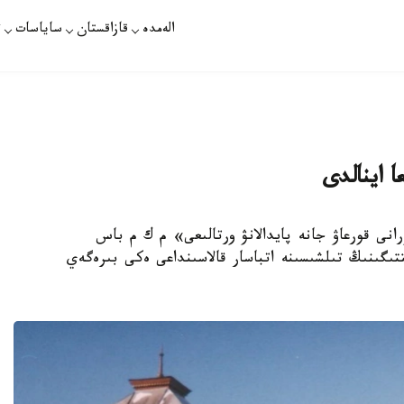
الەمدە
قازاقستان
ساياسات
ت
 اينالدى
 مادەني مۇرانى قورعاۋ جانە پايدالانۋ ورتالىعى» م ك م باس
ى گۇلىم راحىمجانوۆا Kazinform اگەنتتىگىنىڭ تىلشىسىنە اتباسار قالاسىنداعى ەكى بىرەگەي