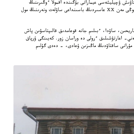
ۋىش ۋچيليشەسى عيماراتى بۇگىندە اقمولا ءوڭىرىنىڭ
تاريحي-مادەني مۇراسىنا اينالدى. XIX عاسىردىڭ سوڭى مەن ⅩⅩ عاسىردىڭ باسىنداعى ساۋلەت ونەرىنىڭ مول
تاريحىن، ساۋدا، ءبىلىم جانە قوعامدىق قالىپتاسۋىن پاش
ني- اعارتۋشىلىق ءرولى دە وراسان زور. كەيىنگى ۇرپاق
مۇرانى ساقتاۋدىڭ ماڭىزىن ۇعادى، - دەدى گۇلىم