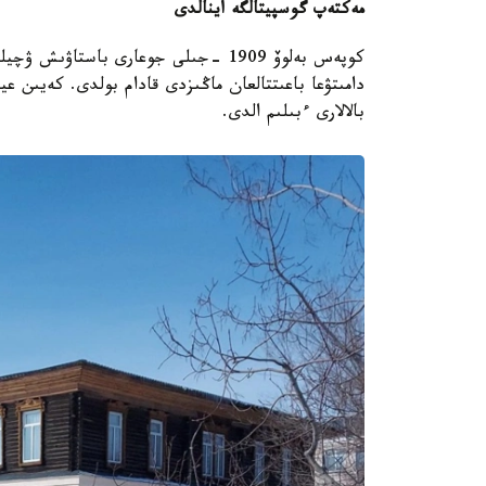
مەكتەپ گوسپيتالگە اينالدى
كوپەس بەلوۆ 1909 -جىلى جوعارى باستا
دامىتۋعا باعىتتالعان ماڭىزدى قادام بولدى. كەيىن عي
بالالارى ءبىلىم الدى.