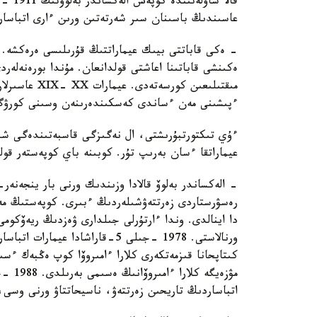
عاسىندىڭ باسىنان سىر شەرتەتىن ورىن ءارى اتباسار 
- ەكى قاباتتى بيىك عيماراتتىڭ قۇرىلىسى ەرەكشە. ء
ەكىنشى قاباتىنا اعاشتى قولدانعان. مۇندا بورەنەل
مىقتىلىعىن ك
ءپىشىنى مەن ءساندى كەسكىندەرىنەن وسىنى كورۋگە 
ءۇي تىكتورتبۇرىشتى، ال نەگىزگى قاسبەتىندەگى شىع
عيماراتقا ءسان بەرىپ تۇر. كوبىنە باي كوپەستەر قول
- الەكساندر بەلوۆ قالادا وزىندىك ورنى بار ينجەنەر
رەسۋرستاردى زەرتتەۋشىلەردىڭ ءبىرى. كوپەستىڭ مەك
دا اينالدى. وندا ءارتۇرلى جىلدارى ۋەزدىڭ ريەۆكومى
ورنالاستى. 1978 -جىلى 5-قاراشادا
كىتاپحانا قىزمەتكەرى كلارا ءامىروۆا كوپ ەڭبەك ءس
مۋزەيگ
اتباساردىڭ تاريحىن زەرتتەۋ، ناسيحاتتاۋ ورنى وسى