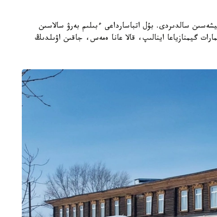
ۋىش ۋچيليشەسىن سالدىردى. بۇل اتباسارداعى ءبىلىم بەرۋ سالاسىن
مارات گيمنازياعا اينالىپ، قالا عانا ەمەس، جاقىن اۋىلدىڭ