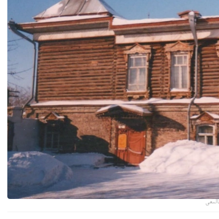
الىعى