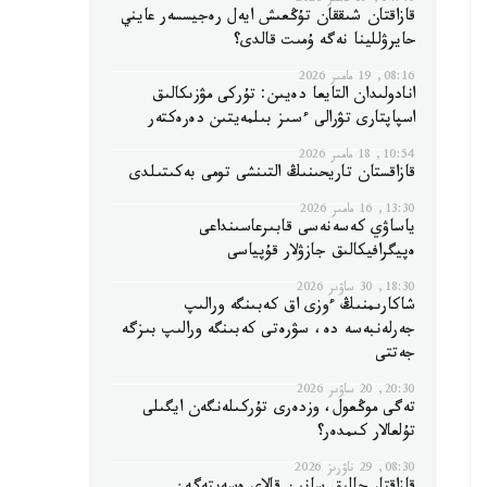
14:40, 19 مامىر 2026
قازاقتان شىققان تۇڭعىش ايەل رەجيسسەر عايني
حايرۋللينا نەگە ۇمىت قالدى؟
08:16, 19 مامىر 2026
انادولىدان التايعا دەيىن: تۇركى مۋزىكالىق
اسپاپتارى تۋرالى ءسىز بىلمەيتىن دەرەكتەر
10:54, 18 مامىر 2026
قازاقستان تاريحىنىڭ التىنشى تومى بەكىتىلدى
13:30, 16 مامىر 2026
ياساۋي كەسەنەسى قابىرعاسىنداعى
ەپيگرافيكالىق جازۋلار قۇپياسى
18:30, 30 ساۋىر 2026
شاكارىمنىڭ ءوزى اق كەبىنگە ورالىپ
جەرلەنبەسە دە، سۋرەتى كەبىنگە ورالىپ بىزگە
جەتتى
20:30, 20 ساۋىر 2026
تەگى موڭعول، وزدەرى تۇركىلەنگەن ايگىلى
تۇلعالار كىمدەر؟
08:30, 29 ناۋرىز 2026