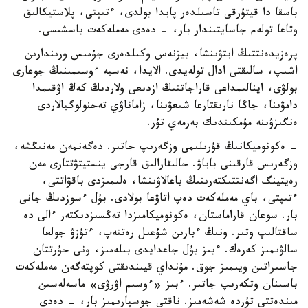
باسقا دا قيتۇرقى تاسىلدەر پايدا بولدى، ءتىپتى، پلاستيكالىق
وتاعا تولەم جاسايتىندار بار، - دەدى مەملەكەت باسشىسى.
پرەزيدەنتتىڭ ايتۋىنشا، بيزنەس وكىلدەرى جۇمىس ورىندارىن
اشىپ، سالىقتى ادال تولەيدى. الايدا، نەسيە ءوسىمىنىڭ جوعارى
بولۋى، اينالىمداعى قاراجاتتىڭ ازدىعى ولاردىڭ كەڭ اۋقىمدا
دامۋىنا، جاڭا نارىقتارعا شىعۋىنا، زاماناۋي تەحنولوگيالاردى
ەنگىزۋىنە مۇمكىندىك بەرمەي تۇر.
- ەكونوميكانىڭ قۇرىلىمى وزگەرىپ جاتىر. دەگەنمەن مەنىڭشە،
وزگەرىس قارقىنى باياۋ. حالىقارالىق قارجى ينستيتۋتتارى مەن
رەيتينگ اگەنتتىكتەرىنىڭ باعالاۋىنشا، ەلىمىزدى باقۋاتتى،
ءتىپتى، باي مەملەكەت دەپ اتاۋعا بولادى. بۇل ءسوزدىڭ جانى
بار. سوعان قاراماستان، ەكونوميكامىزدا تەڭسىزدىكتەر ءالى دە
ساقتالىپ وتىر. ونىڭ ءبارىن شۇعىل رەتتەپ، ءتۇزۋ جولعا
سالۋىمىز كەرەك. ءبىز بۇل جاعدايدى بىلەمىز، ونى جۇرتتان
جاسىراتىن ويىمىز جوق. مۇنداي قيىندىقتى كوپتەگەن مەملەكەت
باسىنان وتكەرىپ جاتىر. ءبىز «ءوسىم اۋرۋى» ماسەلەسىن
مىندەتتى تۇردە شەشەمىز. ناقتى جوسپارىمىز بار، - دەدى