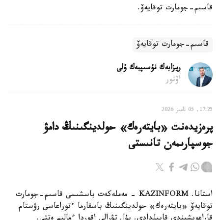
قاسىم-جومارت توقايەۆ.
قاسىم-جومارت توقايەۆ
ريزابەك نۇسىپبەك ۇلى
اۆتور
17:25, 05 تامىز 2026
پرەزيدەنت «بايتەرەك» حولدينگىنىڭ دامۋ
جوسپارىمەن تانىستى
استانا. KAZINFORM - مەملەكەت باسشىسى قاسىم-جومارت
توقايەۆ «بايتەرەك» حولدينگىنىڭ باسقارما ءتوراعاسى رۋستام
قاراعويشيندى قابىلدادى. بۇل تۋرالى اقوردا ءمالىم ەتتى.