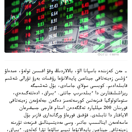
Фото: canva
- مەن كەزىندە باسپانا الۋ، بالالاردىڭ وقۋ اقىسىن تولەۋ، ەمدەلۋ
ءۇشىن زەينەتاقى جيناعىن پايدالانۋعا رۇقسات بەرۋ تۋرالى شەشىم
قابىلدادىم. كوبىسى سولاي جاسادى، بۇل شەشىمگە
ريزاشىلىقتارىن دا ءبىلدىرىپ جاتتى. ءبىراق، ادەتتەگىدەي،
ستوماتولوگيا قىزمەتىن كورسەتەمىز دەگەن جەلەۋمەن زەينەتاقى
قورىنان 200 ميلليارد تەڭگەدەن استام قارجى جىمقىرعان
الاياقتار دا تابىلدى. قۇقىق قورعاۋ ورگاندارى قازىر بۇل
ماسەلەمەن اينالىسىپ جاتىر. وسى مەديتسينالىق قىزمەت تۇرىنە
زەينەتاقى جيناعىن پايدالانۋعا تىيىم سالۋعا تۋرا كەلدى. ءبىراق،