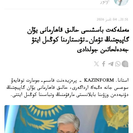
اۆتور
21:51, 04 تامىز 2026
مەملەكەت باسشىسى حالىق قاھارمانى يۆان
گاپيچتىڭ تۋعان-تۋىستارىنا كوڭىل ايتۋ
جەدەلحاتىن جولدادى
استانا. KAZINFORM – پرەزيدەنت قاسىم-جومارت توقايەۆ
سوعىس جانە ەڭبەك ارداگەرى، حالىق قاھارمانى يۆان گاپيچتىڭ
دۇنيەدەن وزۋىنا بايلانىستى مارقۇمنىڭ وتباسىنا كوڭىل ايتتى.