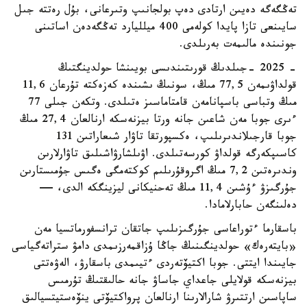
تەڭگەگە دەيىن ارتادى دەپ بولجانىپ وتىرعانى، بۇل رەتتە جىل
سايىنعى تازا پايدا كولەمى 400 ميلليارد تەڭگەدەن اساتىنى
جونىندە مالىمەت بەرىلدى.
- 2025 -جىلدىڭ قورىتىندىسى بويىنشا حولدينگتىڭ
قولداۋىمەن 77,5 مىڭ، سونىڭ ىشىندە كەزەكتە تۇرعان 11,6
مىڭ وتباسى باسپانامەن قامتاماسىز ەتىلدى. وتكەن جىلى 77
ءىرى جوبا مەن شاعىن جانە ورتا بيزنەسكە ارنالعان 27,4 مىڭ
جوبا قارجىلاندىرىلىپ، ەكسپورتقا تاۋار شىعاراتىن 131
كاسىپكەرگە قولداۋ كورسەتىلدى. اۋىلشارۋاشىلىق تاۋارلارىن
وندىرەتىن 7,2 مىڭ اگروقۇرىلىم كوكتەمگى ەگىس جۇمىستارىن
جۇرگىزۋ ءۇشىن 11,4 مىڭ تەحنيكانى ليزينگكە الدى، —
دەلىنگەن حابارلامادا.
باسقارما ءتوراعاسى جۇرگىزىلىپ جاتقان ترانسفورماتسيا مەن
«بايتەرەك» حولدينگىنىڭ جاڭا ۇزاقمەرزىمدى دامۋ ستراتەگياسى
جايىندا ايتتى. جوبا اكتيۆتەردى ءتيىمدى باسقارۋ، الەۋەتتى
بيزنەسكە قولايلى جاعداي جاساۋ جانە حالىقتىڭ تۇرمىس
ساپاسىن ارتتىرۋ شارالارىنا ارنالعان پرواكتيۆتى ينۆەستيتسيالىق