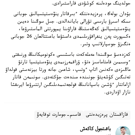
حولدينگ مودەلىنە كوشۋدى قاراستىرادى.
بۇدان بولەك، پرەزيدەنتكە ءبىرقاتار ينۆەستيتسيالىق جوبانى
ىسكە اسىرۋ بارىسى تۋرالى باياندالدى. جىل سوڭىنا دەيىن
ينۆەستيتسيالىق كەڭەستىڭ قاراۋىنا يمپورتتى الماستىرۋعا،
ەكسپورت پەن ينفراقۇرىلىمدى دامىتۋعا باعىتتالعان 26 جوبانى
ەنگىزۋ جوسپارلانىپ وتىر.
كەزدەسۋ سوڭىندا مەملەكەت باسشىسى ەكونوميكانىڭ ورنىقتى
ءوسىمىن قامتاماسىز ەتۋ، ۇزاقمەرزىمدى ينۆەستيتسيا تارتۋ
ماڭىزدى ەكەنىن اتاپ ءوتىپ، شاعىن جانە ورتا بيزنەستى قولداۋ
تەتىگىن كۇشەيتۋ جونىندە مىندەت جۇكتەدى. سونىمەن قاتار
ازاماتتار ءۇشىن باسپانانىڭ قولجەتىمدىلىگىن ارتتىرۋعا ايرىقشا
نازار اۋداردى.
قازاقستان پرەزيدەنتى
قاسىم-جومارت توقايەۆ
باقىتجول كاكەش