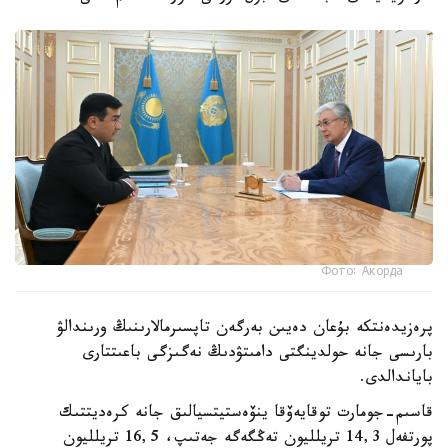
Фото: Акорда
پرەزيدەنتكە بۇعان دەيىن بەرگەن تاپسىرمالارىنىڭ ورىندالۋ
بارىسى جانە حولدينگتى دامىتۋدىڭ نەگىزگى باعىتتارى
باياندالدى.
قاسىم-جومارت توقايەۆقا ينۆەستيتسيالىق جانە كرەديتتىك
پورتفەل 14,3 تريلليون تەڭگەگە جەتىپ، 16,5 تريلليون