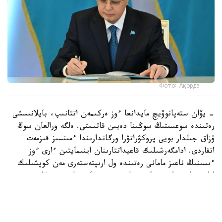
Фото: Ақорда
– يۆان ستەپانوۆيچ مايدانعا ءوز ەركىمەن اتتانىپ، بايلانىسشى
رەتىندە سوعىستىڭ سوڭىنا دەيىن قاتىستى. ەلگە ورالعان سوڭ
ۇزاق جىلدار بويى پروكۋراتۋرا ورگاندارىندا ءمىنسىز قىزمەت
اتقاردى. ادامگەرشىلىك قاعيداتتارىنان اينىمايتىن ءارى ءوز
ءىسىنىڭ ناعىز مامانى رەتىندە ول ارىپتەستەرى مەن كوپشىلىك
اراسىندا زور ابىرويعا يە بولىپ، قۇرمەتكە بولەندى. يۆان
ستەپانوۆيچ عۇمىر جولىندا جاسامپاز پاتريوتيزمنىڭ، انتقا
ادالدىقتىڭ جانە ادىلدىك قۇندىلىقتارىن بەرىك ۇستانۋدىڭ
جوعارى ۇلگىسىن كورسەتتى. ونىڭ جارقىن بەينەسى جادىمىزدا