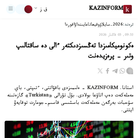
KAZINFORM
ق ز
ترەند:
2026-سايلاۋ
وقيعا
تاعايىنداۋ
اقوردا
09:53, 05 قاڭتار 2026
ەكونوميكامىزدا تەڭسىزدىكتەر ءالى دە ساقتالىپ
وتىر - پرەزيدەنت
استانا. KAZINFORM - ەلىمىزدى باقۋاتتى، ءتىپتى، باي
مەملەكەت دەپ اتاۋعا بولادى. بۇل تۋرالى «Turkistan» گازەتىنە
سۇحبات بەرگەن مەملەكەت باسشىسى قاسىم-جومارت توقايەۆ
ايتتى.