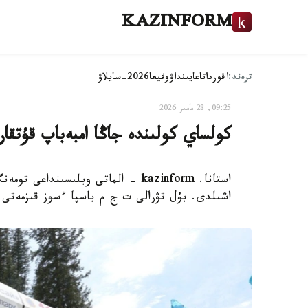
KAZINFORM
ترەند:
اقوردا
تاعايىنداۋ
وقيعا
2026-سايلاۋ
09:25, 28 مامىر 2026
كولساي كولىندە جاڭا امبەباپ قۇتقا
استانا. kazinform - الماتى وبلىسىن
اشىلدى. بۇل تۋرالى ت ج م باسپا ءسوز قىزمەتى ج