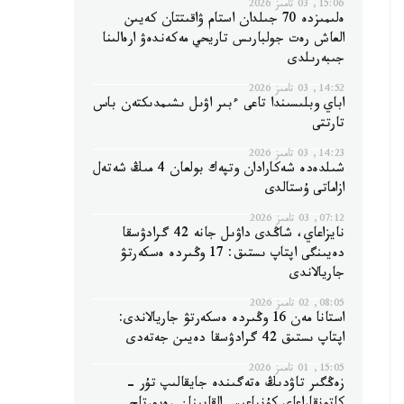
15:06, 03 تامىز 2026
ەلىمىزدە 70 جىلدان استام ۋاقىتتان كەيىن
العاش رەت جولبارىس تاريحي مەكەندەۋ ارەالىنا
جىبەرىلدى
14:52, 03 تامىز 2026
اباي وبلىسىندا تاعى ءبىر اۋىل ىشىمدىكتەن باس
تارتتى
14:23, 03 تامىز 2026
شىلدەدە شەكارادان وتپەك بولعان 4 مىڭ شەتەل
ازاماتى ۇستالدى
07:12, 03 تامىز 2026
نايزاعاي، شاڭدى داۋىل جانە 42 گرادۋسقا
دەيىنگى اپتاپ ىستىق: 17 وڭىردە ەسكەرتۋ
جاريالاندى
08:05, 02 تامىز 2026
استانا مەن 16 وڭىردە ەسكەرتۋ جاريالاندى:
اپتاپ ىستىق 42 گرادۋسقا دەيىن جەتەدى
15:05, 01 تامىز 2026
زەڭگىر تاۋدىڭ ەتەگىندە جايقالىپ تۇر -