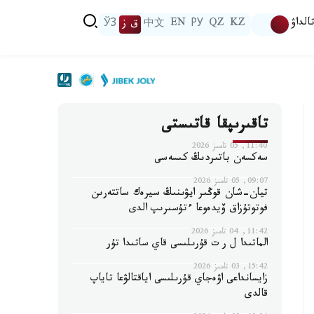
الداۋ
KZ
QZ
РУ
EN
中文
ق ز
ЎЗ
تاقىرىپقا قاتىستى
11:40, 05 تامىز 2026
سەكسەن باتىردىڭ كىسەسى
09:07, 05 تامىز 2026
تيان-شان قوڭىر ايۋىنىڭ سيرەك ساتتەرىن
فوتوتۇزاق ۆيدەوعا ءتۇسىرىپ الدى
11:42, 04 تامىز 2026
الماتىدا ل ر ت قۇرىلىسى قاي ساتىدا تۇر
15:42, 03 تامىز 2026
زايسانداعى اۋەجاي قۇرىلىسى اياقتالۋعا تاياپ
قالدى