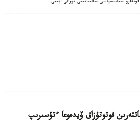
تتەرىن فوتوتۇزاق ۆيدەوعا ءتۇسىرىپ