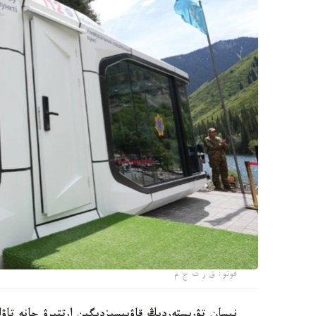
فوتو: ق ر ت ج م
نىسان تۋريستەردىڭ قاۋىپسىزدىگىن ارتتىرۋ جانە تاۋل