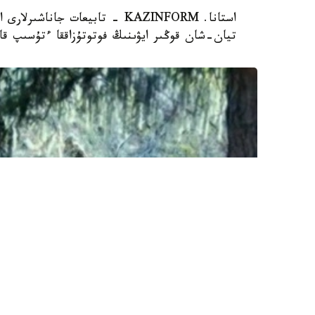
استانا. KAZINFORM - تابيعات ج
تيان-شان قوڭىر ايۋىنىڭ فوتوتۇزاققا ءتۇسىپ قال