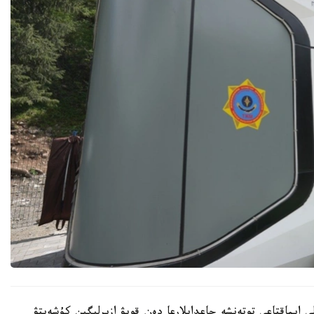
ى ايماقتاعى توتەنشە جاعدايلارعا دەن قويۋ ازىرلىگىن كۇشەيتۋ