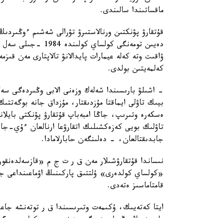
ماقساتىندا سالىندى.
قۇتقارۋ پۋنكتىن ورنالاستىرۋ تۋرالى شەشىم ءوڭىردى
دەيىن تومەنگى كولسا
ۋاقىت وتە كەلە عيمارات پايدالانۋ تالاپتارى مەن قىزم
كەلمەيتىن بولدى.
- اشىلۋ بارىسىندا شەلەك وزەنى الابى وڭىردەگى سە
بيىك تاۋلى ايماقتا مۇزدىقتار، مۇزداق جانە بوگەتت
ەسكەرە وتىرىپ، جاڭا امبەباپ قۇتقارۋ پۋنكتى بايلا
تاۋلىك بويى كەزەكشىلىك اتقارۋعا ارنالعان ءۇي-جا
جابدىقتالعان، - دەلىنگەن حابارلامادا.
نىساندا قۇتقارۋشىلار مەن ق ر ت ج م «قازسەلدەنقورع
«كولساي كولدەرى» ۇلتتىق پاركىنىڭ اۋماعىنداعى جا
قامتاماسىز ەتەدى.
ايتا كەتەيىك، ۇكىمەت وتىرىسىندا ق ر توتەنشە جاعد