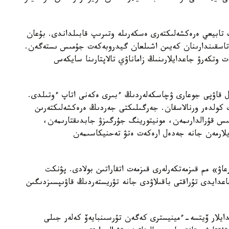
ڭ تابيعي ەرەكشەلىكتەرى ەسكەرىلە وتىرىپ قابىلداندى. بۇعان
ي كولىندە 1984 -جىلى سەل تاسقىندارىنان كەيىن اشىلعان گيدروبەكەت جۇمىس ىستەگەن.
ەت وتكەرۋ جاعدايلارىنىڭ زاماناۋي تالاپتارىنا سايكەس
ل قاۋپى جوعارى ۋچاسكەلەردىڭ ءبىرى ەكەنى اتاپ ءوتىلدى.
ىك كولدەر ورنالاسقان. جەرگىلىكتى جەردىڭ ەرەكشەلىكتەرىن
نىس قۇرالدارىمەن، مونيتورينگ جۇرگىزۋ جابدىقتارىمەن،
يلارمەن جانە جەدەل ارەكەت ەتۋ تەحنيكاسىمەن
اۋ» مم قىزمەتكەرلەرى قىزمەت اتقاراتىن بولادى. پۋنكت
عدايدى تۇراقتى باقىلاۋدى جانە تۋريستەردىڭ قاۋىپسىزدىگىن
ايلار ۆيتسە-ءمينيسترى كەگەن تۇرسىنبايەۆ كەلەر جىلى