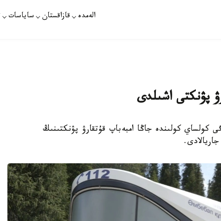
الەمدە
قازاقستان
ساياسات
ت
رۋ پۋنكتى اشىلدى
داعى تومەنگى كولساي كولىندە جاڭا امبەباپ قۇتقارۋ پۋنكتىنىڭ
اريالادى.