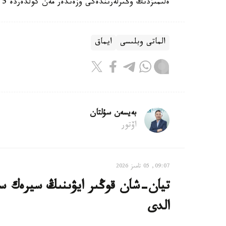
ەلىمىزدىڭ وڭىرلەرىندەگى وزەندەر مەن كولدەردە 5 قۇتقارۋ ستانتسياسى سالىناتىنى تۋرالى ايتتى.
الماتى وبلىسى
ايماق
بەيسەن سۇلتان
اۆتور
09:07, 05 تامىز 2026
تيان-شان قوڭىر ايۋىنىڭ سيرەك سا
الدى