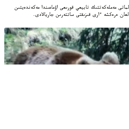
اناشىرلارى الماتى مەملەكەتتىك تابيعي قورىعى اۋماعىندا مەكەندەيتىن
عان ەرەكشە ءارى قىزىقتى ساتتەرىن جاريالادى.