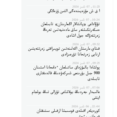
11:25, 07 تامىز 2026
ا ق ش مۋزەيىندەگى التىن ۇزەڭگى
10:24, 07 تامىز 2026
تۋۆاداعى «پاتشالار اڭعارىنان» تابىلعان
ەسكەرتكىشتەر ساق مادەنيەتىن تەرەڭ
زەرتتەۋگە جول اشادى
09:52, 07 تامىز 2026
قىتاي مارستان اكەلىنەتىن توپىراقتى زەرتتەيتىن
ارنايى زەرتحانا تۇرعىزادى
09:25, 07 تامىز 2026
پولشادا بالمۇزداق ساتىلعان ءدامحانا استىنان
900 جىل بۇرىنعى شىركەۋدىڭ قالدىقتارى
تابىلدى
07:06, 07 تامىز 2026
عالىمدار جەردىڭ بولاشاعى تۋرالى تىڭ بولجام
ايتتى
22:44, 06 تامىز 2026
كورەيلەر اقىلدى قوسىمشا ارقىلى ىستىقتان