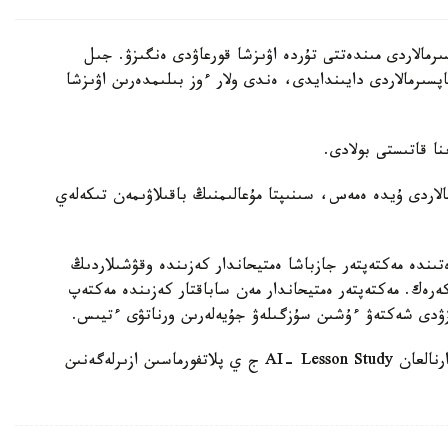
رمالاردى مىندەتتى تۇردە اۋىزشا قورعاۋدى ەنگىزۋ. جىل
ىنداي تاپسىرمالاردى دايىندايدى، ەندى ولار ءوز بىلىمدەرىن اۋىزشا
الاردى ۇيدە ەمەس، سىنىپتا مۇعالىمنىڭ باقىلاۋىمەن تىكەلەي
ىندە مەكتەپتەر جازباشا ەمتيحاندار كەزىندە وقۋشىلاردىڭ
 كەرەك. مەكتەپتەر ەمتيحاندار مەن ساباقتار كەزىندە مەكتەپ
زۋدى شەكتەۋ ءۇشىن سۇزگىلەۋ جۇيەلەرىن ورناتۋى ءتيىس.
وسىعان دەيىن QyzPU ستۋدەنتتەرى پەداگوگتەرگە ارنالعان AI- Lesson Study ج ي پلاتفورماسىن ازىرلەگەنىن