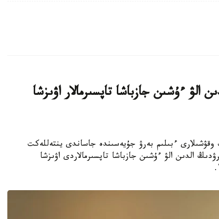
ن الۋ ءۇشىن جازباشا تاپسىرمالار اۋىزشا
جوعارى سىنىپ وقۋشىلارى ءبىلىم بەرۋ جۇيەسىندە جاساندى ينتەللەكت
ۋدىڭ الدىن الۋ ءۇشىن جازباشا تاپسىرمالاردى اۋىزشا