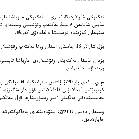
Фото: Euronews
نەگىزگى شارالاردىڭ ءبىرى - نەگىزگى جازباشا تاپسى
سايىن شامامەن 9 مىڭ مەكتەپ وقۋشىسى وس
ەمتيحان كەزىندە قوسىمشا دالەلدەۋى كەرەك.
بۇل شارالار 16 جاستان اسقان ورتا مەكتەپ وقۋشىلارىنا قاتىستى بولادى.
بۇدان باسقا، مەكتەپتەر وقۋشىلاردى جازباشا تاپسىرم
ورىنداۋعا شاقىرادى.
ج ي- ءدى پايدالانۋ ۇلتتىق ستراتەگيانىڭ بولىگى رەت
كومپيۋتەر پايدالانۋىن قاداعالايتىن قۇرالدار ەنگىزۋى
جەلىسىندەگى بەلگىلى ءبىر رەسۋرستارعا قول جەتكى
حابارلادىق.