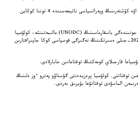
پەترونىڭ ايتۋىنشا، كارتاحەنا ماڭىنداعى تەڭىز جانە اۋە كۇشتەرىنىڭ وپەراتسياسى ناتيجەسىندە 4 توننا كوكاين
ايتا كەتەيىك، ب ۇ ۇ- نىڭ ەسىرتكى جانە قىلمىس جونىندەگى باسقارماسىنىڭ (UNODC) مالىمەتىنشە، كولۋمبيا
الەمدەگى ەڭ ءىرى كوكاين ءوندىرۋشى ەل. مۇندا 2023-جىلى ەسىرتكىنىڭ نەگىزگى قوسپاسى كوكا جاپىراقتارىن
ۋمبياعا قارجىلاي كومەكتىڭ توقتاعانىن حابارلادى.
ىن توقتاتتى. كولۋمبيا پرەزيدەنتى گۋستاۆو پەترو ءوز ەلىنىڭ
ىمەن الماسۋدى توقتاتۋعا بۇيرىق بەردى.