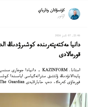
كۇنسۇلتان وتارباي
اۆتور
22:46, 07 تامىز 2026
دانيا مەكتەپتەرىندە كوشىرۋدىڭ الدى
قورعالادى
استانا. KAZINFORM - دانيادا 
پايدالانۋدىڭ ۇلتتىق ستراتەگياسى اياسىندا كوشىر
قورعاۋى كەرەك، دەپ حابارلايدى The Guardian.