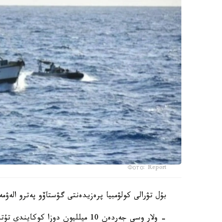
Фото: Report
بۇل تۋرالى كولۋمبيا پرەزيدەنتى گۋستاۆو پەترو الەۋم
- ولار وسى جەردەن 10 ميلليون دوزا كوكايندى تۇتىنۋشى ەلدەرگە قايتا باعىتتاۋعا تىرىستى، - دەپ جازدى ول.