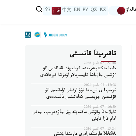
الداۋ
KZ
QZ
РУ
EN
中文
ق ز
ЎЗ
تاقىرىپقا قاتىستى
22:46, 07 تامىز 2026
دانيا مەكتەپتەرىندە كوشىرۋدىڭ الدىن الۋ
ءۇشىن جازباشا تاپسىرمالار اۋىزشا قورعالادى
17:08, 07 تامىز 2026
ترامپ ا ق ش-تا تۋۋ ارقىلى ازاماتتىق الۋ
قۇقىعىن جويعىسى كەلەتىنىن مالىمدەدى
16:30, 07 تامىز 2026
تايلاندتا وقۋشى مەكتەپتە وق جاۋدىرىپ، جەتى
ادام قازا تاپتى
13:24, 07 تامىز 2026
NASA عارىشكەرلەرى عارىشقا ۇشتى