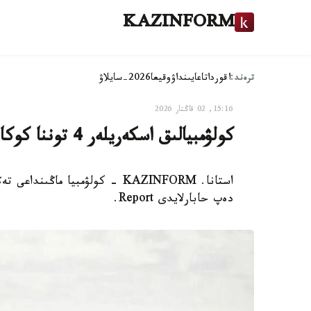
KAZINFORM
ترەند:
اقوردا
تاعايىنداۋ
وقيعا
2026-سايلاۋ
15:16, 02 قاڭتار 2026
كولۋمبيالىق اسكەريلەر 4 توننا كوكاين تيەلگەن كەمەنى ۇستادى
استانا. KAZINFORM - كولۋمبيا 
دەپ حابارلايدى Report.