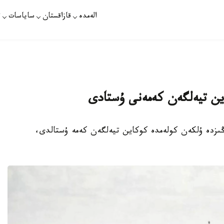
الەمدە
قازاقستان
ساياسات
ت
ماڭىنداعى تەڭىزدە ۇلكەن كولەمدە كوكاين تيەلگەن كەمە ۇستالدى،