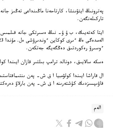
تاركىلەنگەن.
ءوسىرۋ رەكوردتىق دەڭگەيگە جەتكەن.
ەسكە سالايىق، دونالد ترامپ بىلتىر قازان ايىندا كول
ال قاراشا ايىندا كولۋمبيا ا ق ش- پەن ىنتىماقتاستىع
قاۋىپسىزدىك كۇشتەرىنە ا ق ش- پەن بارلاۋ دەرەكتەر
الەم