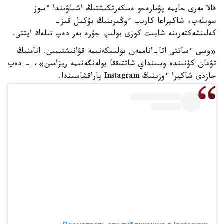
قالا مەرى حايمە پۋمارەحو ەسكەرتكىشتىڭ اشىلۋىندا ءسوز
سويلەپ، شاكيراعا كاريب ءوڭىرىنىڭ بۇكىل قىز-
كەلىنشەكتەرىنە شابىت كوزى بولىپ جۇرە بەر دەپ تىلەك ايتتى.
«وسى ءساتتى اتا-اناممەن بولىسكەنىمە قۋانىشتىمىن. انامنىڭ
تۋعان كۇنىندە وسىنداي شاتتىققا بولەنگەنىمە ريزامىن»، - دەپ
جازدى شاكيرا ءوزىنىڭ Instagram پاراقشاسىندا.