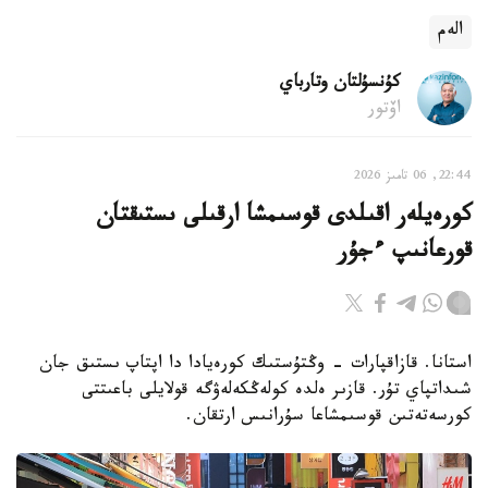
الەم
كۇنسۇلتان وتارباي
اۆتور
22:44, 06 تامىز 2026
كورەيلەر اقىلدى قوسىمشا ارقىلى ىستىقتان
قورعانىپ ءجۇر
استانا. قازاقپارات - وڭتۇستىك كورەيادا دا اپتاپ ىستىق جان
شىداتپاي تۇر. قازىر ەلدە كولەڭكەلەۋگە قولايلى باعىتتى
كورسەتەتىن قوسىمشاعا سۇرانىس ارتقان.