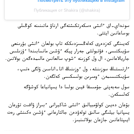
Посмотреть эту публикацию в Instagram
Публикация от Shakira (@shakira)
سونداي-اق ءانشى ەسكەرتكىشتەگى ارناۋ ماتىنىنە كوڭىلى
بوساعانىن ايتتى.
كەيىنگى كەزدەرى كەلەڭسىزدىككە تاپ بولعان ءانشى بۇرىنعى
سۇيىكتىسى، فۋتبولشى جەرار پيكە ءۇشىن مانسابىندا ءۇزىلىس
جاريالاعانىن، ال ول كوزىنە ءشوپ سالعانىن مالىمدەگەن بولاتىن.
ءارتىستىڭ سوزىنشە، ول ءوزىنىڭ اتا-اناسىن ۇلگى ەتىپ،
سۇيىكتىسىمەن ءومىرىن بولىسكىسى كەلگەن.
سول سەبەپتى جۇمىسقا قيىن بولسا دا يسپانياعا كوشۋگە
كەلىسكەن.
بۇعان دەيىن كولۋمبيالىق ءانشى شاكيرانى ءبىراز ۋاقىت تۇرعان
يسپانيا بيلىگى سالىق تولەۋدەن جالتارعانى ءۇشىن ەكىنشى رەت
ايىپتاعانىن جازعان بولاتىنبىز.