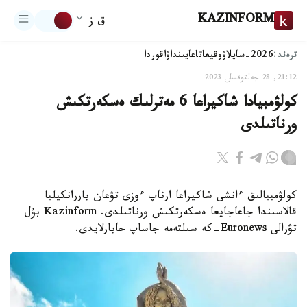
KAZINFORM
ق ز
ترەند:
2026-سايلاۋ
وقيعا
تاعايىنداۋ
اقوردا
21:12, 28 جەلتوقسان 2023
كولۋمبيادا شاكيراعا 6 مەترلىك ەسكەرتكىش
ورناتىلدى
كولۋمبيالىق ءانشى شاكيراعا ارناپ ءوزى تۋعان باررانكيليا
قالاسىندا جاعاجايعا ەسكەرتكىش ورناتىلدى. Kazinform بۇل
تۋرالى Euronews-كە سىلتەمە جاساپ حابارلايدى.