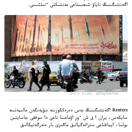
اگەنتتىگىنىڭ تاياۋ شىعىستاعى مەنشىكتى ءتىلشىسى.
Фото: x.com / @EnglishFars
Reuters اگەنتتىگىنىڭ بەس دەرەككوزىنە سۇيەنگەن مالىمەتىنە
سايكەس، يران ا ق ش ءوز اۋماعىنا تاعى دا سوققى جاسايتىن
بولسا، ايماقتاعى ستراتەگيالىق ماڭىزى بار ەنەرگەتيكالىق