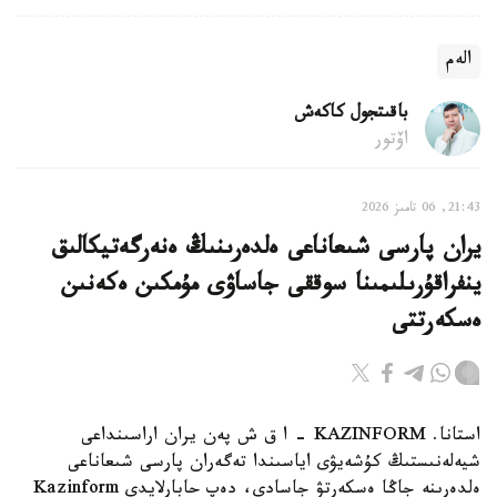
الەم
باقىتجول كاكەش
اۆتور
21:43, 06 تامىز 2026
يران پارسى شىعاناعى ەلدەرىنىڭ ەنەرگەتيكالىق
ينفراقۇرىلىمىنا سوققى جاساۋى مۇمكىن ەكەنىن
ەسكەرتتى
استانا. KAZINFORM - ا ق ش پەن يران اراسىنداعى
شيەلەنىستىڭ كۇشەيۋى اياسىندا تەگەران پارسى شىعاناعى
ەلدەرىنە جاڭا ەسكەرتۋ جاسادى، دەپ حابارلايدى Kazinform