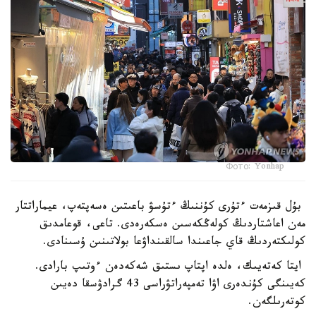
Фото: Yonhap
بۇل قىزمەت ءتۇرى كۇننىڭ ءتۇسۋ باعىتىن ەسەپتەپ، عيماراتتار
مەن اعاشتاردىڭ كولەڭكەسىن ەسكەرەدى. تاعى، قوعامدىق
كولىكتەردىڭ قاي جاعىندا سالقىنداۋعا بولاتىنىن ۇسىنادى.
ايتا كەتەيىك، ەلدە اپتاپ ىستىق شەكەدەن ءوتىپ بارادى.
كەيىنگى كۇندەرى اۋا تەمپەراتۋراسى 43 گرادۋسقا دەيىن
كوتەرىلگەن.