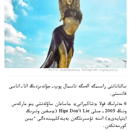
Фото: Шакираның Instagram парақшасы
سالتاناتتى راسىمگە الەمگە تانىمال پوپ-جۇلدىزدىڭ اتا-اناسى
قاتىستى.
6 مەترلىك قولا «شاكيرانى» جاساعان ساۋلەتشى ينو ماركەس
ونىڭ 2005-جىلى Hips Don’t Lie («مىقىن وتىرىك
ايتپايدى») انىنە تۇسىرىلگەن بەينەكليپىندەگى ءبيىن
كورسەتكەن.