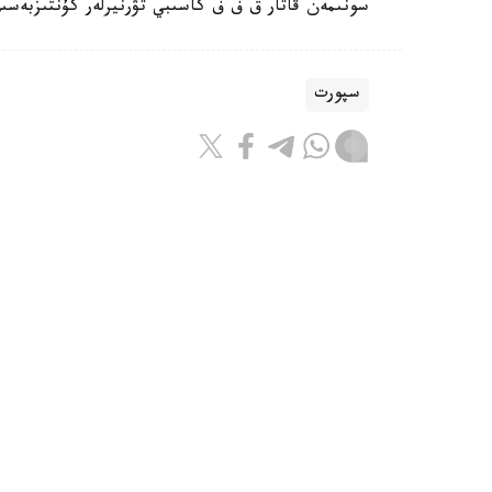
سونىمەن قاتار ق ف ف كاسىبي تۋرنيرلەر كۇنتىزبەسى
سپورت
باقىتجول كاكەش
اۆتور
08:55, 07 تامىز 2026
جانىبەك ءالىمحان ۇلى ا ق ش-قا بار
استانا. kazinform - قازاقستاندىق 