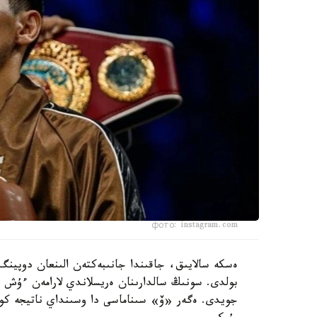
фото: instagram.com
ەسكە سالايىق، جاقىندا جانىبەكتەن الىنعان دوپينگ 
بولدى. سونىڭ سالدارىنان ەريسلاندي لارامەن ءۇش 