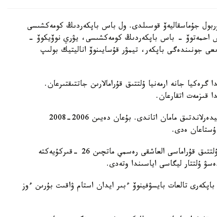
 نۇربول جۇماسقاليەۆ قوسىلدى. ول باس باپكەردىڭ كومەكشىسى
دوس احمەتوۆ - باس باپكەردىڭ كومەكشىسى، يۋري نوۆيكوۆ -
ىعى جونىندەگى باپكەر، تيمۋر قۇسايىنوۆ اناليتيك بولىپ
گرەكيا جانە ارمەنيا ۇلتتىق قۇرامالارىن جاتتىقتىرعان.
ا قىزمەت اتقارعان.
ول قازاقستان ۇلتتىق قۇراماسىن باسقارعان ەكىنشى نيدەرلاندتىق مامان اتاندى. بۇعان دەيىن 2006-2008
 ۇستاعان ەدى.
دجون ۆانت سحيپ جەتەكشىلىك ەتەتىن قازاقستان ۇلتتىق قۇراماسى العاشقى رەسمي ماتچىن 26 -قىركۇيەكتە
ەسۋ ۇلتتار ليگاسى اياسىندا وتەدى.
اپكەرى تالعات بايسۋفينوۆ ءبىر ايدان استام ۋاقىت بۇرىن ءوز