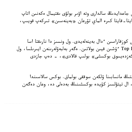
جاعدايدىڭ سالدارى وتە اۋىر بولۋى ىقتيمال ەكەنىن اتاپ
ايتا-قايتا كىرە الماي تۇرعان «بەينەسىن» تىركەپ قويىپ،
قازىرگى كوزقاراسىن ءدال بەينەلەيدى. ول ونسىز دا نارىقتا اسا
سۇرانىسقا يە ەمەس ەدى. وعان قارسىلاس تابۋ Top Rank ءۇشىن قيىن بولاتىن. ەگەر بەلبەۋلەرىنەن ايىرىلسا، ول
 كەزدەيسوق بوكسشى» بولىپ قالادى»، - دەپ جازدى
كتىڭ مانسابىنا ۇلكەن سوققى بولماق. بوكس سالاسىندا
، ال تيتۋلسىز كۇيدە بوكسشىنىڭ بەدەلى دە، وعان دەگەن