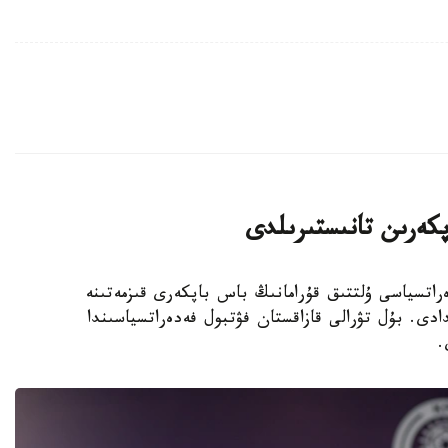
پكەرىن تانىستىرىلدى
 فۋتبول فەدەراتسياسى ۇلتتىق قۇرامانىڭ باس باپكەرى قىزمەتىنە
دى. بۇل تۋرالى قازاقستان فۋتبول فەدەراتسياسىندا
.