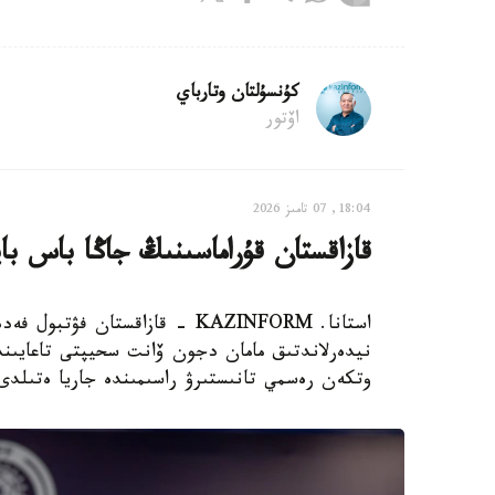
كۇنسۇلتان وتارباي
اۆتور
18:04, 07 تامىز 2026
قازاقستان قۇراماسىنىڭ جاڭا باس با
استانا. KAZINFORM - قازاقستان
نيدەرلاندتىق مامان دجون ۆانت سحيپتى تاعايىندا
وتكەن رەسمي تانىستىرۋ راسىمىندە جاريا ەتىلدى