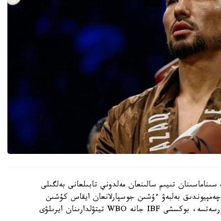
سىناماسىنان تىيىم سالىنعان مەلدوني تابىلعانى بەلگىلى
چەمپيوندىق بەلبەۋ ءۇشىن جوسپارلانعان ايقاس كۇشىن
جويدى. ەگەر «ۆ» سىناماسى دا وسىنداي ناتيجە كورسەتسە، بوكسشى IBF جانە WBO تيتۋلدارىنان ايرىلۋى