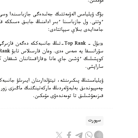
مۇمكىن.
بۋگ ۋيليامس الەۋمەتتىك جەلىدەگى جازباسىندا وسى 
ءوتتى. ول جازباسىنا ءبىر ادامنىڭ جابىق ەسىككە ق
جاعدايدى بىلاي سيپاتتادى:
«بۇل - Top Rank-تىڭ جانىبەككە دەگەن 
كوپشىلىك ءۇشىن جاي عانا «قازاقستاننان شىققان
ساراپشى.
ۋيليامستىڭ پىكىرىنشە، تيتۋلدارىنان ايىرىلۋ جانىبە
چەمپيوندىق بەلبەۋلەردىڭ ماركەتينگتىك ماڭىزى زور
قىزىعۋشىلىق تا تومەندەۋى مۇمكىن.
سپورت