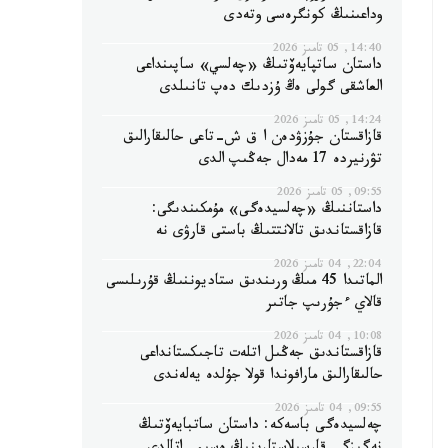
وداعىنىڭ كونگرەسى وتەدى
14:40, 05 تامىز 2026
داستان ساتپايەۆتىڭ «چەلسي» ساپىنداعى
العاشقى گولى ەڭ ۇزدىك دەپ تانىلدى
14:24, 05 تامىز 2026
قازاقستان جۇزۋدەن ا ق ش-تاعى حالىقارالىق
تۋرنيردە 17 مەدال جەڭىپ الدى
09:55, 05 تامىز 2026
داستاننىڭ «چەلسيدەگى» مۇمكىندىگى:
قازاقستاندىق تالانتتىڭ باستى قارۋى نە
22:04, 04 تامىز 2026
الماتىدا 45 مىڭ ورىندىق ستاديوننىڭ قۇرىلىسى
قالاي ءجۇرىپ جاتىر
10:08, 04 تامىز 2026
قازاقستاندىق جەڭىل اتلەت تاجىكستانداعى
حالىقارالىق مارافوندا قولا جۇلدە يەلەندى
09:55, 04 تامىز 2026
چەلسيدەگى باسەكە: داستان ساتبايەۆتىڭ