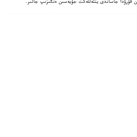
ن قۇرۋدا جاساندى ينتەللەكت جۇيەسىن ەنگىزىپ جاتىر.
ۋعا دايىندالىپ جاتىر
بوكسشى، الەم چەمپيونى جانىبەك ءالىمحان ۇلى جۋىردا ا ق ش-قا