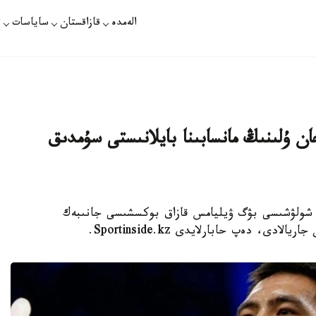
الەمدە
قازاقستان
ساياسات
ت
ن ۇلىنىڭ مانسابىنا بايلانىستى سۇمدىق
تىڭ سپورت شولۋشىسى بۋگ ۋيليامس قازاق بوكسشىسى جانىبەك
ى، دەپ حابارلايدى Sportinside.kz.