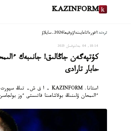
KAZINFORM
ترەند:
اقوردا
تاعايىنداۋ
وقيعا
2026-سايلاۋ
18:14, 04 جەلتوقسان 2025
كۇتپەگەن جاڭالىق! جانىبەك ءالىمحا
حابار تارادى
استانا. KAZINFORM – ا ق ش- 
ءالىمحان ۇلىنىڭ بولاشاعىنا قاتىستى ءوز بولجامىن جاريالاد