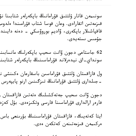
سونىمەن قاتار ۇلتتىق قۇرامانىڭ باپكەرلەر شتابىنا
قىزمەتىن اتقارادى. وعان قوسا شتاب قۇرامىندا ەل
قاقپاشىلار باپكەرى، ۆاديم بوروۆسكي - دەنە دايىند
جۇمىس ىستەيدى.
62 جاستاعى دجون ۆانت سحيپ باپكەرلىك مانسابىندا 
سونداي-اق نيدەرلاند قۇراماسىنىڭ باپكەرلەر شتابىند
-جىلدارى ۇلتتىق قۇرامانىڭ تىزگىنىن ارنو پايپەرس
فارەر ارالدارى قۇراماسىنا قارسى وتكىزەدى. بۇل كەزد
ايتا كەتەيىك، قازاقستان قۇراماسىنىڭ بۇرىنعى باس ب
ەركىمەن قىزمەتىنەن كەتكەن ەدى.