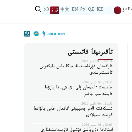
الداۋ
KZ
QZ
РУ
EN
中文
ق ز
ЎЗ
تاقىرىپقا قاتىستى
18:04, 07 تامىز 2026
قازاقستان قۇراماسىنىڭ جاڭا باس باپكەرىن
تانىستىرىلدى
08:55, 07 تامىز 2026
جانىبەك ءالىمحان ۇلى ا ق ش-قا بارۋعا
دايىندالىپ جاتىر
11:55, 06 تامىز 2026
شىمكەنتتە الەم چەمپيونى اتانعان جاس بالۋانعا
كولىك سىيلادى
22:05, 05 تامىز 2026
استانادا ەۋروپالىق فۋتبول قاۋىمداستىقتارى