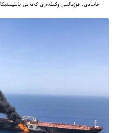
جاسادى. قوزعالىس وكىلدەرى كەمەنى بالليستيكالى