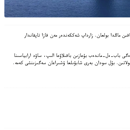
اقىن ماڭدا بولعان. زارداپ شەككەندەر مەن قازا تاپقاندار
ى باب-ەل-ماندەب بۇعازىن باقىلاۋعا الىپ، ساۋد ارابياسىنا