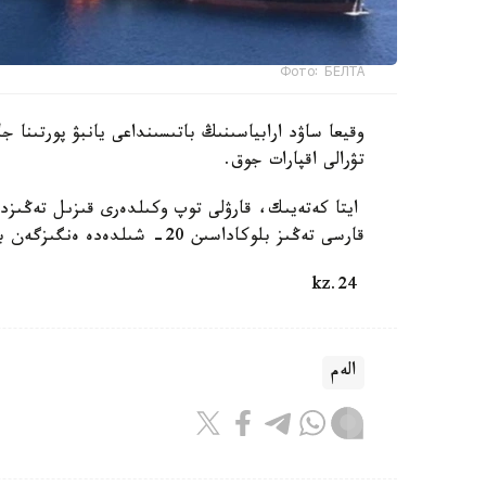
Фото: БЕЛТА
وقيعا ساۋد ارابياسىنىڭ باتىسىنداعى يانبۋ پورتىنا ج
تۋرالى اقپارات جوق.
ايتا كەتەيىك، قارۋلى توپ وكىلدەرى قىزىل تەڭىزدەگ
قارسى تەڭىز بلوكاداسىن 20- شىلدەدە ەنگىزگەن بولاتىن. بۇل سودان بەرى شابۋىلعا ۇشىراعان سەگىزىنشى كەمە.
24.kz
الەم