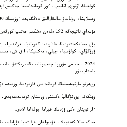
گولدىڭ اۆتورى اتانىپ، ءوز كومانداسىنا جەڭىس اپە
وسىلايشا، رونالدۋ حالىقارالىق دەڭگەيدە ءوزىنىڭ 30 جاسىنان كەيىن 73-گولىن ەنگىزدى.
مۇنداي ناتيجەگە 192 ەلدەن ەشكىم جەتىپ كورگەن ەمەس.
بۇل مەملەكەتتەردىڭ قاتارىندا گەرمانيا، فرانتسيا، يت
ۋرۋگۆاي، كولۋمبيا، چيلي، مەكسيكا، ا ق ش، مىسىر، 
باستاپ تۇر.
روبەرتو مارتينەستىڭ كومانداسى قازىردىڭ وزىندە ەۋر
ويتكەنى پورتۋگاليا ەكىنشى ورىننان تومەندەمەيدى.
ءار توپتان ەكى ۇزدىك قۇراما جولداما الادى.
ەسكە سالا كەتەيىك، فۋتبولدان فرانتسيا قۇراماسىنىڭ