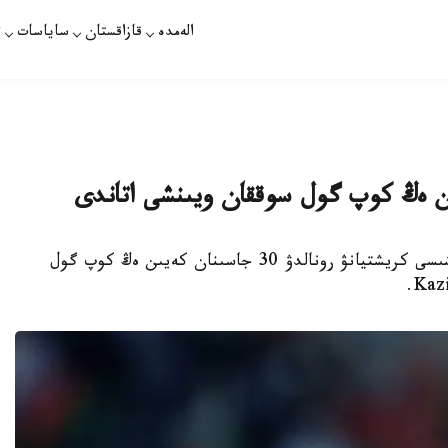
الەمدە
قازاقستان
ساياسات
ت
پورتۋگاليا كومانداسىنىڭ كاپيتانى ءارى شابۋىلشىسى كريشتيانۋ رونالدۋ 30 جاسىنان كەيىن ەڭ كوپ گول