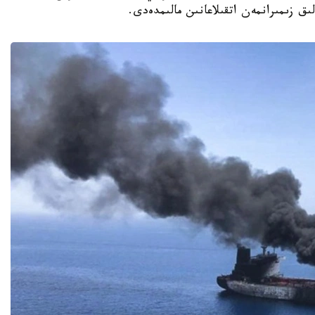
ق زىمىرانمەن اتقىلاعانىن مالىمدەدى.