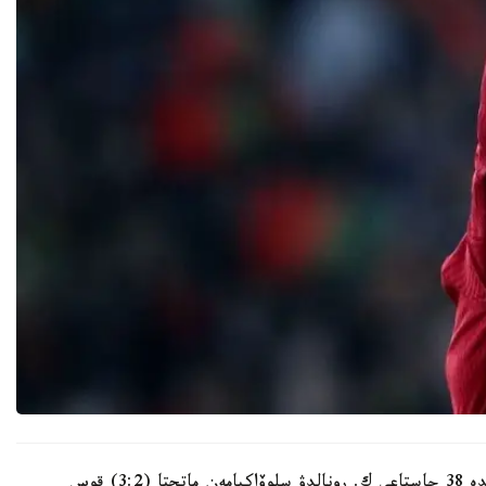
2024 -جىلعى ەۋروپا چەمپيوناتىنا ىرىكتەۋ تۋرنيرىندە 38 جاستاعى ك. رونالدۋ سلوۆاكيامەن ماتچتا (3:2) قوس