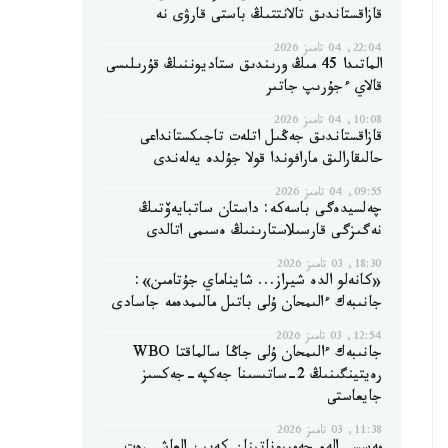
قازاقستاندىق تالانتتىڭ باستى قارۋى نە
22:04, 04 تامىز 2026
الماتىدا 45 مىڭ ورىندىق ستاديوننىڭ قۇرىلىسى
قالاي ءجۇرىپ جاتىر
10:08, 04 تامىز 2026
قازاقستاندىق جەڭىل اتلەت تاجىكستانداعى
حالىقارالىق مارافوندا قولا جۇلدە يەلەندى
09:55, 04 تامىز 2026
چەلسيدەگى باسەكە: داستان ساتبايەۆتىڭ
نەگىزگى قارسىلاستارىنىڭ ەسىمى اتالدى
18:30, 03 تامىز 2026
«كانەلو الدە شيراز... شايناماي جۇتامىن»:
جانىبەك ءالىمحان ۇلى باتىل مالىمدەمە جاسادى
12:54, 03 تامىز 2026
جانىبەك ءالىمحان ۇلى جاڭا سالماقتا WBO
رەيتينگىنىڭ 2-ساتىسىنا جەكپە-جەكسىز
جايعاستى
11:38, 03 تامىز 2026