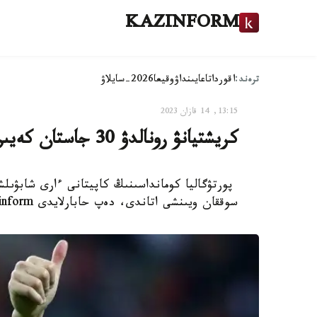
KAZINFORM
ترەند:
اقوردا
تاعايىنداۋ
وقيعا
2026-سايلاۋ
13:15, 14 قازان 2023
كريشتيانۋ رونالدۋ 30 جاستان كەيىن ەڭ كوپ گول سوققان ويىنشى اتاندى
سوققان ويىنشى اتاندى، دەپ حابارلايدى Kazinform.