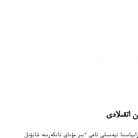
ن اتقىلادى
ابياسىنا تيەسىلى تاعى ءبىر مۇناي تانكەرىنە شابۋىل