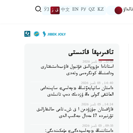
الداۋ
KZ
QZ
РУ
EN
中文
ق ز
ЎЗ
تاقىرىپقا قاتىستى
22:05, 05 تامىز 2026
استانادا ەۋروپالىق فۋتبول قاۋىمداستىقتارى
وداعىنىڭ كونگرەسى وتەدى
14:40, 05 تامىز 2026
داستان ساتپايەۆتىڭ «چەلسي» ساپىنداعى
العاشقى گولى ەڭ ۇزدىك دەپ تانىلدى
14:24, 05 تامىز 2026
قازاقستان جۇزۋدەن ا ق ش-تاعى حالىقارالىق
تۋرنيردە 17 مەدال جەڭىپ الدى
09:55, 05 تامىز 2026
داستاننىڭ «چەلسيدەگى» مۇمكىندىگى: