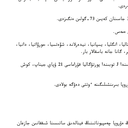
ردى.
اليا، انگليا، يسپانيا، نيدەرلاند، شۆەتسيا، حورۆاتيا، دانيا،
گانا جانە باسقالار بار.
2024 -جىلعى ەۋروپا چەمپيوناتىنىڭ ىرىكتەۋ ساتىسىندا J توبىندا پورتۋگاليا قۇراماسى 21 ۇپاي جيناپ، كوش
وپا بىرىنشىلىگىنە ءوتتى دەۋگە بولادى.
 ەۋروپا چەمپيوناتىنىڭ فينالدىق ساتىسىنا شىققانىن جازعان