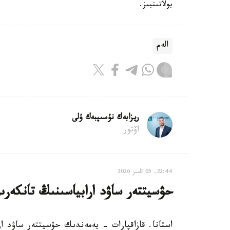
بولاتىنبىز.
الەم
ريزابەك نۇسىپبەك ۇلى
اۆتور
22:44, 05 تامىز 2026
حۋسيتتەر ساۋد ارابياسىنىڭ تانكەرى
استانا. قازاقپارات - يەمەندىك حۋسيتتەر ساۋد ار