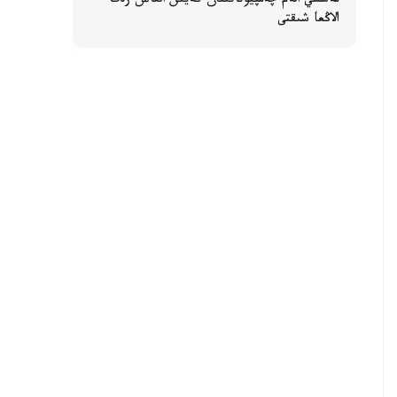
مەسسي الەم چەمپيوناتىنان كەيىن العاش رەت
الاڭعا شىقتى