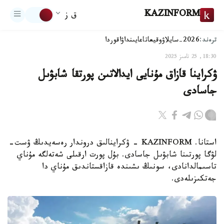
KAZINFORM
ق ز
ترەند:
2026-سايلاۋ
وقيعا
تاعايىنداۋ
اقوردا
18:30, 25 تامىز 2025
ۋكراينا قازاق مۇنايى ايدالاتىن پورتقا شابۋىل
جاسادى
استانا. KAZINFORM - ۋكراينالىق دروندار رەسەيدىڭ ۋست-
لۋگا پورتىنا شابۋىل جاسادى. بۇل پورت ارقىلى شەتەلگە مۇناي
تاسىمالدانادى، سونىڭ ىشىندە قازاقستاندىق مۇناي دا
جەتكىزىلەدى.