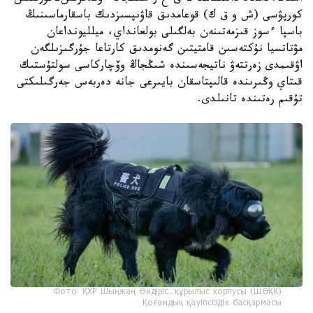
كورپۋسى (ش و ق ك) قوعامدىق قاۋىپسىزدىك باسقارماسىنىڭ
باسپا ءسوز قىزمەتىنەن بەلگىلى بولعانداي، ميلليونداعان
مۋتاتسيا نۇكتەسىن قامتيتىن گەنومدىق كارتاعا جۇرگىزىلگەن
اۋقىمدى زەرتتەۋ ناتيجەسىندە شىڭجاڭ وۆچاركاسى سولتۇستىك
قىتاي وڭىرىندە قالىپتاسقان بايىرعى جانە دەربەس جەرگىلىكتى
تۇقىم رەتىندە تانىلدى.
Фото: ҚХР Шыңжаң Өндіріс-құрылыс корпусы (ШӨҚК)
Қоғамдық қауіпсіздік басқармасы