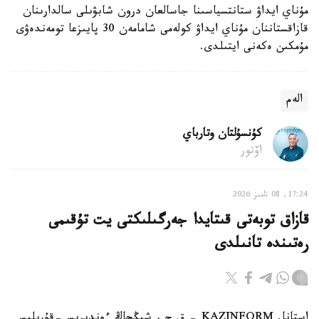
مۇناي ايداۋ ستانتسياسىنا جاسالعان درون شابۋىلى سالدارىنان
قازاقستاننان مۇناي ايداۋ كولەمى شامامەن 30 پايىزعا تومەندەۋى
مۇمكىن ەكەنى ايتىلدى.
الەم
كۇنسۇلتان وتارباي
اۆتور
17:24, 08 تامىز 2026
قازاق توبەتى قىتايدا جەرگىلىكتى يت تۇقىمى
رەتىندە تانىلدى
استانا. KAZINFORM – ق ح ر شىڭجاڭ ءوندىرىس-قۇرىلىس