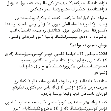
قازاقستاننىڭ ەنەرگەتيكا مينيسترلىگى مالىمەتىنشە، بۇل شابۋىل
قازاقستاندىق شيكىزات ەكسپورتىنا اسەر ەتپەگەن.
«قولدا بار اقپاراتقا سايكەس كەشە لەنينگراد وبلىسىنداعى
ۋست-لۋگا پورتىنا جاسالعان درون شابۋىلى وسى باعىت بويىنشا
ەكسپورتقا اسەر ەتكەن جوق. شتاتتىق رەجيمدە تاسىمالدانىپ
جاتىر»، - دەدى مينيسترلىكتىڭ باسپا ءسوز قىزمەتى وكىلى.
بۇعان دەيىن نە بولدى؟
2025-جىلعى 17-اقپاندا كاسپي قۇبىر كونسورتسيۋمىنىڭ (ك ق
ك) ەڭ ءىرى مۇناي ايداۋ ستانسياسى سانالاتىن رەسەي
فەدەراتسياسىنداعى «كروپوتكينسكايا» ج ز ق شابۋىلعا
ۇشىرادى.
ستانتسيا قانشالىق زاقىمعا ۇشىراعانىن جانە قالپىنا كەلتىرۋ
مەرزىمدەرىن باعالاۋ ءۇشىن ك ق ك باس ديرەكتورى نيكولاي
گوربان باستاعان توپ وقيعا ورنىنا باردى.
كەيىنىرەك «ترانسنەفت» كومپانياسى مالىمدەمە جاساپ، كاسپي
قۇبىر كونسورتسيۋمىنىڭ (ك ق ك) «كروپوتكينسكايا» ءىرى