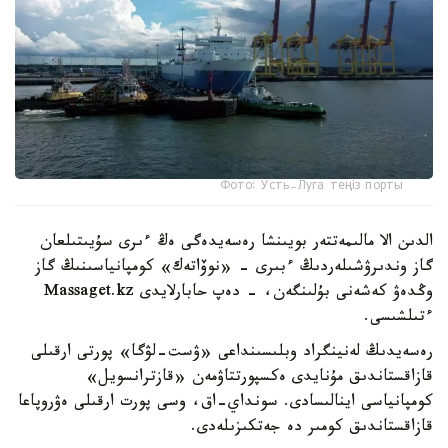
Фото: Усть-Луга теңіз порты
الدىن الا مالىمەتتەر بويىنشا رەسەيدەگى ەڭ ءىرى سۇيىتىلعان
گاز وندىرۋشىلەردىڭ ءبىرى - «نوۆاتەك» كومپانياسىنىڭ گاز
وڭدەۋ كەشەنى بۇلىنگەن، - دەپ حابارلايدى Massaget.kz
ءتىلشىسى.
رەسەيدىڭ لەنينگراد وبلىسىنداعى «ۋست-لۋگا» پورتى ارقىلى
قازاقستاندىق مۇنايدى ەكسپورتتاۋمەن «قازترانسويل»
كومپانياسى اينالىسادى. سونداي-اق، وسى پورت ارقىلى ەۋروپاعا
قازاقستاندىق كومىر دە جەتكىزىلەدى.