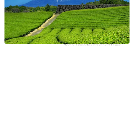
Фото: tawatchai prakobkit/Alamy
اسىرەسە جازعى اپتاپ، جىلى تۇندەر جانە كوكتەمدەگى اۋا
رايىنىڭ قۇبىلمالىلىعى شاي بۇتالارىنا قوسىمشا سالماق ءتۇسىرىپ
وتىر. عالىمدار ماسەلەنى شەشۋ ءۇشىن ىستىققا ءتوزىمدى
سۇرىپتاردى گەنومدىق ادىستەرمەن ىرىكتەۋگە كىرىسكەن، دەپ
حابارلايدى turkystan.kz newscientist.com-عا سىلتەمە
جاساپ.
الايدا الەۋمەتتىك جەلىلەردە تاراعان «تەمپەراتۋرا تاعى 1°C- قا
كوتەرىلسە، ماتچا مۇلدە جوعالادى» دەگەن مالىمدەمەنى عىلىمي
تۇرعىدان دالەلدەنگەن بولجام دەۋگە بولمايدى. قازىرگى
زەرتتەۋلەر كليماتتىڭ جىلىنۋى ءونىم كولەمىن ازايتىپ، جوعارى