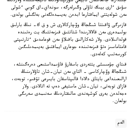
جىلدارعا جالعاسقان تابيعي سۇرىپتالۋدىڭ ناتيجەسىندە ولاردىڭ
سۋىق ءارى بيىك تاۋلى وڭىرلەرگە، سونداي-اق گوبي ءشولى
مەن شولەيتتى ايماقتارعا ابدەن بەيىمدەلگەنى بەلگىلى بولدى.
قازىرگى ۋاقىتتا شىڭجاڭ وۆچاركالارى ش و ق ك- نىڭ بارلىق
بولىمدەرى مەن قالالارىندا شتاتتىق قىزمەتتىك يت رەتىندە
قولدانىلادى. ولار شەكارالىق باقىلاۋ مەن قوعامدىق ءتارتىپتى
قامتاماسىز ەتۋ قىزمەتىندە جوعارى ايماقتىق بەيىمدىلىگىن
كورسەتىپ كەلەدى.
قىتاي جۇمىسشى يتتەردى باسقارۋ قاۋىمداستىعى دەرەگىنشە،
شىڭجاڭ وۆچاركاسى - التاي مەن تيان-شان تاۋلارىنىڭ
ارالىعىنداعى بايتاق دالادا قالىپتاسقان بايىرعى تۇقىم، توبەت،
قازاق توبەتى، تيان-شان ماستيفى دەپ تە اتالادى. ولار
ەجەلدەن بەرى كوشپەندى حالىقتاردىڭ سەنىمدى سەرىگى
بولعان.
الەم