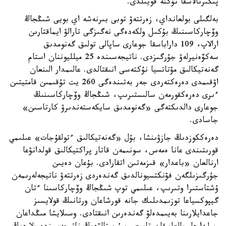
پىكىرتالاسقا نۇكتە قويىلدى.
بەلگىلى بولعانداي، زەرتتەۋ توبى بىرنەشە اي بويى شىڭجاڭ
وۆچاركاسىنىڭ بۇكىل ولكەدەگى نەگىزگى تارالۋ ايماقتارىن
ارالاپ، 109 داراباسقا جوعارى ساپالى تولىق گەنومدىق
سەكۆەنيرلەۋ جۇرگىزدى. ناتيجەسىندە 25 ميلليوننان استام
گەنەتيكالىق مۋتاتسيا نۇكتەسى انىقتالدى. عالىمدار الىنعان
اۋقىمدى دەرەكتەردى جەر بەتىندەگى 260 يت تۇقىمىن قامتيتىن
ءىرى دەرەكقورمەن سالىستىرىپ، شىڭجاڭ وۆچاركاسىنىڭ
جوعارى دالدىكتەگى «گەنومدىق سايكەستەندىرۋ كارتاسىن»
جاسادى.
دەرەككوزدىڭ جازۋىنشا، بۇل «گەنەتيكالىق ءتولقۇجات» عىلىمي
قورىتىندى عانا ەمەس، سونىمەن قاتار پراكتيكالىق قولدانۋعا
ارنالعان «باعدار» قىزمەتىن اتقارادى. بۇعان دەيىن
جۇرگىزىلگەن فۋنكتسيونالدىق گەندەردى زەرتتەۋ ناتيجەلەرىمەن
ۇشتاستىرا وتىرىپ، عىلىمي توپ شىڭجاڭ وۆچاركاسىنا ءتان
گيپوكسياعا توزىمدىلىك جانە قورشاعان ورتانىڭ قولايسىز
جاعدايلارىنا بەيىمدەلۋ گەندەرىن انىقتادى. وسىلايشا مىڭداعان