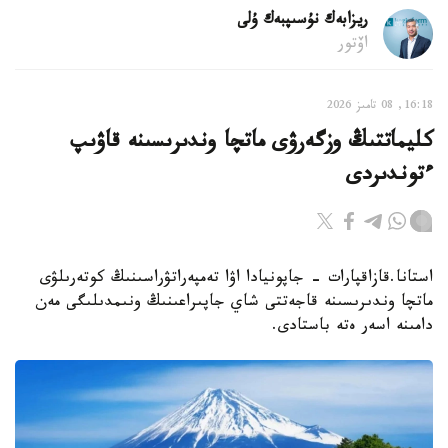
ريزابەك نۇسىپبەك ۇلى
اۆتور
16:18, 08 تامىز 2026
كليماتتىڭ وزگەرۋى ماتچا وندىرىسىنە قاۋىپ
ءتوندىردى
استانا.قازاقپارات - جاپونيادا اۋا تەمپەراتۋراسىنىڭ كوتەرىلۋى
ماتچا وندىرىسىنە قاجەتتى شاي جاپىراعىنىڭ ونىمدىلىگى مەن
دامىنە اسەر ەتە باستادى.