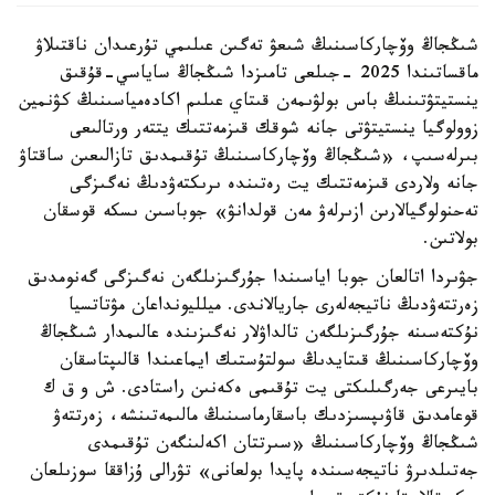
شىڭجاڭ وۆچاركاسىنىڭ شىعۋ تەگىن عىلىمي تۇرعىدان ناقتىلاۋ
ماقساتىندا 2025 -جىلعى تامىزدا شىڭجاڭ ساياسي-قۇقىق
ينستيتۋتىنىڭ باس بولۋىمەن قىتاي عىلىم اكادەمياسىنىڭ كۋنمين
زوولوگيا ينستيتۋتى جانە شوقك قىزمەتتىك يتتەر ورتالىعى
بىرلەسىپ، «شىڭجاڭ وۆچاركاسىنىڭ تۇقىمدىق تازالىعىن ساقتاۋ
جانە ولاردى قىزمەتتىك يت رەتىندە ىرىكتەۋدىڭ نەگىزگى
تەحنولوگيالارىن ازىرلەۋ مەن قولدانۋ» جوباسىن ىسكە قوسقان
بولاتىن.
جۋىردا اتالعان جوبا اياسىندا جۇرگىزىلگەن نەگىزگى گەنومدىق
زەرتتەۋدىڭ ناتيجەلەرى جاريالاندى. ميلليونداعان مۋتاتسيا
نۇكتەسىنە جۇرگىزىلگەن تالداۋلار نەگىزىندە عالىمدار شىڭجاڭ
وۆچاركاسىنىڭ قىتايدىڭ سولتۇستىك ايماعىندا قالىپتاسقان
بايىرعى جەرگىلىكتى يت تۇقىمى ەكەنىن راستادى. ش و ق ك
قوعامدىق قاۋىپسىزدىك باسقارماسىنىڭ مالىمەتىنشە، زەرتتەۋ
شىڭجاڭ وۆچاركاسىنىڭ «سىرتتان اكەلىنگەن تۇقىمدى
جەتىلدىرۋ ناتيجەسىندە پايدا بولعانى» تۋرالى ۇزاققا سوزىلعان