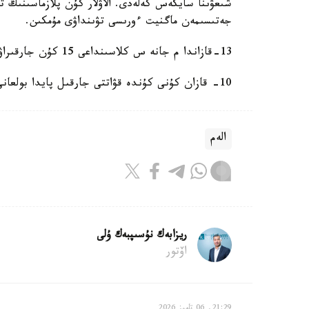
شىعۋىنا سايكەس كەلەدى. الاۋلار كۇن پلازماسىنىڭ ت
جەتىسىمەن ماگنيت ءورىسى تۋىنداۋى مۇمكىن.
13-قازاندا م جانە س كلاسىنداعى 15 كۇن جارقىراۋى تىركەلدى.
10- قازان كۇنى كۇندە قۋاتتى جارقىل پايدا بولعانى تۋرالى جازدىق.
الەم
ريزابەك نۇسىپبەك ۇلى
اۆتور
21:29, 06 تامىز 2026