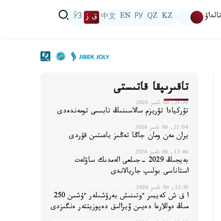
الداۋ
KZ
QZ
РУ
EN
中文
ق ز
ЎЗ
تاقىرىپقا قاتىستى
21:29, 06 تامىز 2026
تۇركيادا تۋريزم سالاسىنىڭ تابىسى تومەندەدى
21:04, 06 تامىز 2026
يران مەن ومان جاڭا تەڭىز باعىتىن قۇردى
17:46, 06 تامىز 2026
بەيجىڭ 2029 -جىلعى الەمدىك ساۋلەت
استاناسى بولىپ جاريالاندى
12:39, 06 تامىز 2026
ا ق ش كەيبىر ءوتىنىش بەرۋشىلەر ءۇشىن 250
مىڭ دوللارعا دەيىن ۆيزالىق دەپوزيتتەر ەنگىزدى