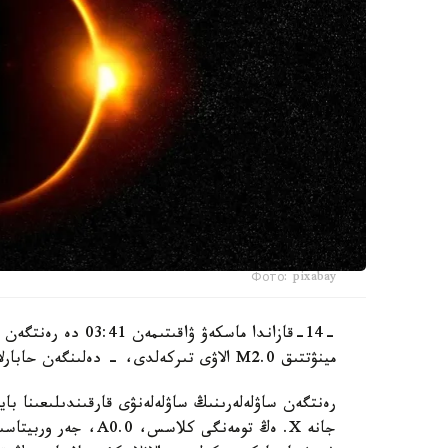
Фото: pixabay
مينۋتتىق M2.0 الاۋى تىركەلدى، - دەلىنگەن حابارلامادا.