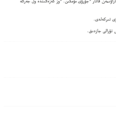
اراۋىمەن قاتار ءجۇرۋى مۇمكىن. ءوز كەزەگىندە ول جەرگە