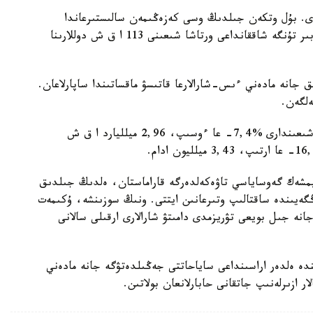
15,58 ميلليون ادام كەلدى. بۇل وتكەن جىلدىڭ وسى كەزەڭىمەن سالىستىرعاندا
%5,1- عا از. سوعان قاراماستان، ءبىر تۋريستىڭ ءبىر تۇنگە شاققانداعى ورتاشا شىعىنى 113 ا ق ش دوللارىنا
مالۋ، ويىن-ساۋىق جانە مادەني ءىس-شارالارعا قاتىسۋ ماقساتىندا ساپارلاعان.
سونىمەن قاتار تۇركيا تۇرعىندارىنىڭ شەتەلگە ساپار شىعىندارى %7,4- عا ءوسىپ، 2,96 ميلليارد ا ق ش
يمشەك گەوساياسي تاۋەكەلدەرگە قاراماستان، ەلدىڭ جىلدىق
 ش دوللارى دەڭگەيىندە ساقتالىپ وتىرعانىن ايتتى. ونىڭ سوزىنشە، ۇكىمەت
جانە جىل بويعى تۋريزمدى دامىتۋ شارالارى ارقىلى سالانى
دە ەلدەر اراسىنداعى ساياحاتتى جەڭىلدەتۋگە جانە مادەني
ار ازىرلەنىپ جاتقانى حابارلانعان بولاتىن.