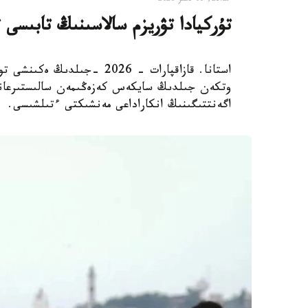
تۇركيادا تۋريزم سالاسىنىڭ تابىسى 
استانا. قازاقپارات - 2026 -
اگەنتتىگىنىڭ انكاراداعى مەنشىكتى ءتىلشىسى.