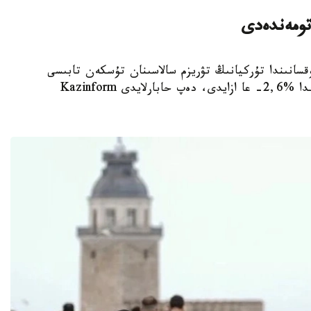
تومەندەدى
جىلدىڭ ەكىنشى توقسانىندا تۇركيانىڭ تۋريزم سالاسىنان تۇسكەن تابىسى
وتكەن جىلدىڭ سايكەس كەزەڭىمەن سالىستىرعاندا %2,6- عا ازايدى، دەپ حابارلايدى Kazinform