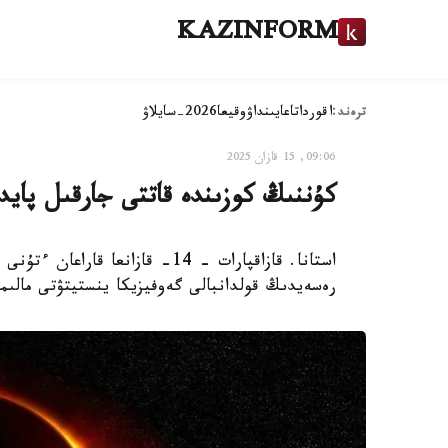
KAZINFORM
ترەند:
اقوردا
تاعايىنداۋ
وقيعا
2026-سايلاۋ
09:06, 15 قازان 2025
كۇننىڭ كوزىندە قاتتى جارقىل پايد
استانا. قازاقپارات - 14- قازانع
رەسەيدىڭ قولدانبالى گەوفيزيكا ينستيتۋتى مال