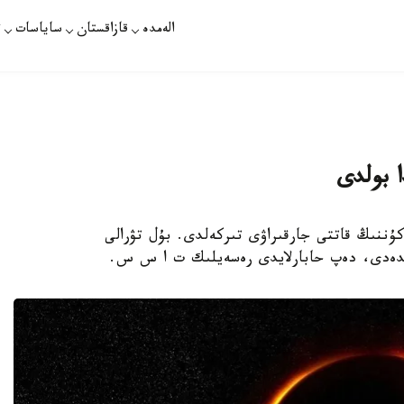
الەمدە
قازاقستان
ساياسات
ت
ا بولدى
ا قاراعان ءتۇنى كۇننىڭ قاتتى جارقىراۋى تىركەلدى. بۇل تۋرالى
ىمدەدى، دەپ حابارلايدى رەسەيلىك ت ا س س.