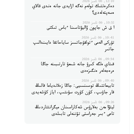
12:10, 06 تامىز 2026
دەكرەتتىك تولەم نەگە ازايدى جانە ەندى قالاي
ەسەپتەلەدى؟
10:52, 06 تامىز 2026
ا ق ش جاپون ۆاليۋتاسىنا ءباس تىكتى
10:41, 06 تامىز 2026
تۇركى الەمى ءتولقۇجاتسىز ساياحاتقا دايىندالىپ
جاتىر
09:54, 06 تامىز 2026
قىتاي ەلگە كىرۋ جانە شىعۋ تارتىبىنە جاڭا
ەرەجەلەر ەنگىزەدى
09:40, 06 تامىز 2026
تابيعاتتىڭ توسىنسىيى: جاڭا زەلاندياعا قالىڭ
قار جاۋىپ، كۇن كۇرت سۋىتىپ، اياز كۇشەيدى
09:26, 06 تامىز 2026
ليتۆا مەن بەلارۋس شەكاراسىنان ميگرانتتاردىڭ
تاعى ءبىر جەراستى تۋننەلى تابىلدى