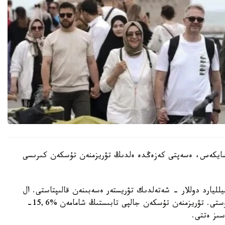
ينستيتۋتىنىڭ (TـİK) مالىمەتىنە سايكەس، ەسەپتى كەزەڭدە ەلدىڭ تۋريزمنەن تۇسكەن كىرىسى
يستىك ءتۇسىمنىڭ نەگىزگى بولىگى - 15,656 ميلليارد دوللار - شەتەلدىك تۋريستەر ەسەبىنەن قالىپتاستى. ال
ترانزيتتىك جولاۋشىلاردان 209,5 ميلليون دوللار ءتۇستى. تۋريزمنەن تۇسكەن جالپى تابىستىڭ شامامەن %15,6-
اسىز ەتتى.