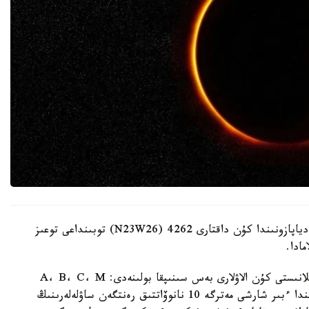
-14-قازاندا ماسكەۋ ۋاقىتىمەن 03:41 دە رەنتگەن دياپازونىندا كۇن داقتارى 4262 (N23W26) توبىنداعى توعىز
رەنتگەن ساۋلەلەرىنىڭ ساۋلەلەنۋى قارقىندىلىعىنا بايلانىستى كۇن الاۋلارى بەس سىنىپقا بولىنەدى: A، B، C، M
جانە X. ەڭ تومەنگى كلاسس، A0.0، جەر وربيتاسىندا ءبىر شارشى مەترگە 10 نانوۆاتتىق رەنتگەن ساۋلەلەرىنىڭ