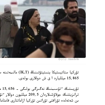
Фото: Anadolu
تۇركيا ستاتيستيكا 
15,865 ميلليارد ا ق ش دوللارى بولدى.
تۋر
ىن شەتەلدە تۇراقتى تۇراتىن تۇركيا ازاماتتارى قامتام