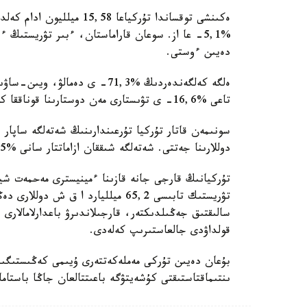
ەكىنشى توقساندا تۇركياعا 
دەيىن ءوستى.
ەلگە كەلگەندەردىڭ %71,3- ى دە
تاعى %16,6- ى تۋىستارى مەن دوستارىنا قوناققا كەلگەن.
دوللارىنا جەتتى. شەتەلگە شىققان ازاماتتار سانى %16,5- عا ارتىپ، 3,43 ميلليون ادام.
تۇركيانىڭ قارجى جانە قازىنا ءمينيسترى مەحمەت ش
تۋريستىك تابىسى 65,2 ميلليارد ا ق
سالىقتىق جەڭىلدىكتەر، قارجىلاندىرۋ باعدارلامالارى 
قولداۋدى جالعاستىرىپ كەلەدى.
بۇعان دەيىن تۇركى مەملەكەتتەرى ۇيىمى كەڭىستىگىن
ىنتىماقتاستىقتى كۇشەيتۋگە باعىتتالعان جاڭا باستامال