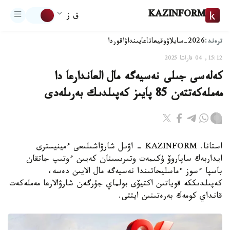
KAZINFORM
ق ز
ترەند:
2026-سايلاۋ
وقيعا
تاعايىنداۋ
اقوردا
15:12, 04 قاراشا 2025
كەلەسى جىلى نەسيەگە مال العاندارعا دا
مەملەكەتتەن 85 پايىز كەپىلدىك بەرىلەدى
استانا. KAZINFORM - اۋىل شارۋاشىلىعى ءمينيسترى
ايداربەك ساپاروۆ ۇكىمەت وتىرىسىنان كەيىن ءوتىپ جاتقان
باسپا ءسوز ءماسليحاتىندا نەسيەگە مال الايىن دەسە،
كەپىلدىككە قوياتىن اكتيۆى بولماي جۇرگەن شارۋالارعا مەملەكەت
قانداي كومەك بەرەتىنىن ايتتى.