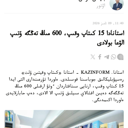
اۆتور
11:40, 09 تامىز 2026
استانادا 15 كىتاپ وقىپ، 600 مىڭ تەڭگە ۇتىپ
الۋعا بولادى
استانا. KAZINFORM - استانا «كىتاپ وقيتىن ۇلت»
رەسپۋبليكالىق جوباسىنا قوسىلدى. ەلوردا تۇرعىندارى التى ايدا
15 كىتاپ وقىپ، ارنايى سىناقتاردان ءوتۋ ارقىلى 600 مىڭ
تەڭگەگە دەيىن اقشالاي سىيلىق ۇتىپ الا الادى، دەپ حابارلايدى
ەلوردا اكىمدىگى.