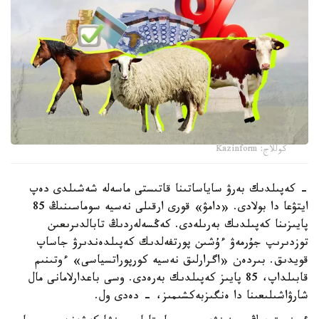
كوللاج: Kazinform
- كەپىلدىك بەرۋ ساياساتىنا قاتىستى ماسەلە شەشىلدى دەپ
ايتۋعا دا بولادى. «دامۋ» قورى ارقىلى نەسيە سوماسىنىڭ 85
پايىزىنا كەپىلدىك بەرىلەدى. كەڭسەلەردىڭ تابالدىرىعىن
توزدىرىپ جۇرمەۋ ءۇشىن پورتفەلدىك كەپىلدەندىرۋ جاساپ
قويدىق. بىردەن «اگرارلىق نەسيە كورپوراتسياسى» ءوتىنىم
قابىلداپ، 85 پايىز كەپىلدىك بەرەدى. وسى باعدارلامانى مال
شارۋاشىلىعىنا دا ەنگىزبەكشىمىز، - دەدى ول.