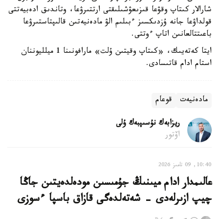
شارالار كىتاپ وقۋعا قىزىعۋشىلىقتى ارتتىرۋعا، وتاندىق ادەبيەتتى
قولداۋعا جانە ۇزدىكسىز ءبىلىم الۋ مادەنيەتىن قالىپتاستىرۋعا
باعىتتالعانىن اتاپ ءوتتى.
ايتا كەتەيىك، «كىتاپ وقيتىن ۇلت» مارافونىنا 1 ميلليوننان
استام ادام قاتىسادى.
مادەنيەت
قوعام
ريزابەك نۇسىپبەك ۇلى
اۆتور
10:40, 09 تامىز 2026
عالىمدار ادام ميىنىڭ جۇمىسىن مودەلدەيتىن جاڭا
چيپ ازىرلەدى - شەتەلدەگى قازاق باسپا ءسوزى