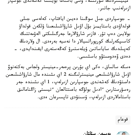
ءمينيستردىڭ سوزىنشە، وسى باستاما بويىنشا كەشەندى جوسپار
ازىرلەنىپ جاتىر.
- جوسپاردى جىل سوڭىنا دەيىن اياقتاپ، كەلەسى جىلى
قولداۋدى باستايمىز بۇل اۋىل شارۋاشىلىعىنا ۇلكەن قولداۋ
بولايىن دەپ تۇر. قازىر شارۋالارعا جەرگىلىكتى الەۋمەتتىك
كاسىپكەرلىك كورپوراتسيالار دا نەسيە بەرەدى. ال ولاردىڭ
كەپىلدىك ساياساتىن ۇيلەستىرۋ كەڭەستەرى ايقىندايدى، -
دەدى ۆەدومستۆو باسشىسى.
ەسكە سالساق، ەكى اي بۇرىن پرەمەر-مينيستر ولجاس بەكتەنوۆ
اۋىل شارۋاشىلىعى مينيسترلىگىنە 2 اي ىشىندە مال شارۋاشىلىعىن
دامىتۋدىڭ كەشەندى جوسپارىن ازىرلەپ، 1 اي ىشىندە جەر
رەسۋرستارىن ءادىل بولۋگە باعىتتالعان ءتيىستى زاڭنامالىق
باستامالاردى ازىرلەپ، ۇسىنۋدى تاپسىرعان ەدى.
قوعام
بەيسەن سۇلتان