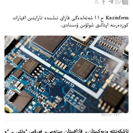
Kazinform ح ا ا شەتەلدەگى قازاق تىلىندە تارايتىن اقپارات
كوزدەرىنە اپتالىق شولۋىن ۇسىنادى.
Фото: ТРТ
تاشكەنتتە وزبەكستان- قازاقستان بيزنەس- فورۋمى ءوتتى – ءو