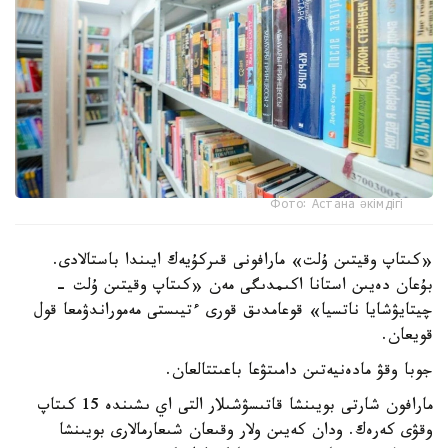
Фото: Астана әкімдігі
«كىتاپ وقيتىن ۇلت» مارافونى قىركۇيەك ايىندا باستالادى.
بۇعان دەيىن استانا اكىمدىگى مەن «كىتاپ وقيتىن ۇلت -
چيتايۋشايا ناتسيا» قوعامدىق قورى ءتيىستى مەموراندۋمعا قول
قويعان.
جوبا وقۋ مادەنيەتىن دامىتۋعا باعىتتالعان.
مارافون شارتى بويىنشا قاتىسۋشىلار التى اي ىشىندە 15 كىتاپ
وقۋى كەرەك. ودان كەيىن ولار وقىعان شىعارمالارى بويىنشا