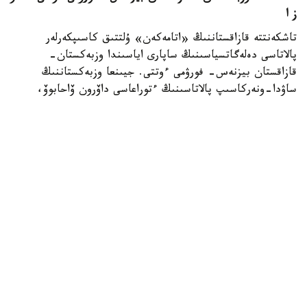
ز ا
تاشكەنتتە قازاقستاننىڭ «اتامەكەن» ۇلتتىق كاسىپكەرلەر
پالاتاسى دەلەگاتسياسىنىڭ ساپارى اياسىندا وزبەكستان-
قازاقستان بيزنەس- فورۋمى ءوتتى. جيىنعا وزبەكستاننىڭ
ساۋدا-ونەركاسىپ پالاتاسىنىڭ ءتوراعاسى داۆرون ۆاحابوۆ،
«اتامەكەن» ۇ ك پ پرەزيديۋمىنىڭ ءتوراعاسى قانات
شارىپبايەۆ، مەملەكەتتىك ورگاندار مەن سالالىق بىرلەستىكتەردىڭ
باسشىلارى، سونداي-اق ەكى ەلدەن 300 دەن استام كاسىپكەر
قاتىستى. فورۋمدا ساۋدا-ەكونوميكالىق جانە ينۆەستيتسيالىق
ىنتىماقتاستىقتى كەڭەيتۋ، ونەركاسىپتىك كووپەراتسيا مەن
ەكسپورتتىق الەۋەتتى ارتتىرۋ ماسەلەلەرى تالقىلاندى، دەپ
حابارلايدى وزبەكستاندىق «ءو ز ا» اقپارات اگەنتتىگى.