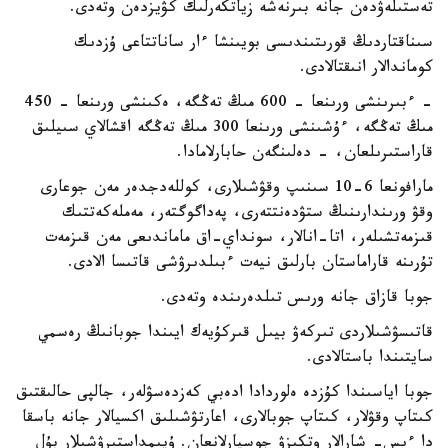
تەستىلەۋدەن جانە بىرنەشە زياتكەرلىك كۋيزدەن وتەدى.
سىناقتاردىڭ قورىتىندىسى بويىنشا ءار ساناتتاعى ۇزدىك
كوماندالار انىقتالادى.
- ءبىرىنشى ورىنعا - 600 مىڭ تەڭگە، ەكىنشى ورىنعا - 450
مىڭ تەڭگە، ءۇشىنشى ورىنعا 300 مىڭ تەڭگە اقشالاي سىيلىق
قاراستىرىلعان، - دەلىنگەن حابارلامادا.
مارافونعا 6-10 سىنىپ وقۋشىلارى، كوللەدجدەر مەن جوعارى
وقۋ ورىندارىنىڭ ستۋدەنتتەرى، پەداگوگتەر، مەملەكەتتىك
قىزمەتشىلەر، اتا-انالار، سونداي-اق ماماندىعى مەن قىزمەت
تۇرىنە قاراماستان بارلىق نيەت ءبىلدىرۋشى قاتىسا الادى.
جوبا قازاق جانە ورىس تىلدەرىندە وتەدى.
قاتىسۋشىلاردى تىركەۋ بيىل قىركۇيەك ايىندا جوبانىڭ رەسمي
سايتىندا باستالادى.
جوبا اياسىندا كۇزدە ەلوردادا ادەبي كەزدەسۋلەر، جالپى حالىقتىق
كىتاپ وقۋلار، كىتاپ جوبالارى، اعارتۋشىلىق اكسيالار جانە باسقا
دا ءىس- شارالار وتكىزۋ جوسپارلانعان. ۇيىمداستىرۋشىلار بۇل