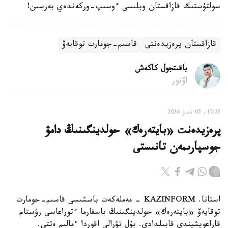
سولتۇستىك قازاقستان وبلىسى ءوسىپ-وركەندەي بەرسىن!
قازاقستان پرەزيدەنتى
قاسىم-جومارت توقايەۆ
باقىتجول كاكەش
اۆتور
17:25, 05 تامىز 2026
پرەزيدەنت «بايتەرەك» حولدينگىنىڭ دامۋ
جوسپارىمەن تانىستى
استانا. KAZINFORM - مەملەكەت باسشىسى قاسىم-جومارت
توقايەۆ «بايتەرەك» حولدينگىنىڭ باسقارما ءتوراعاسى رۋستام
قاراعويشيندى قابىلدادى. بۇل تۋرالى اقوردا ءمالىم ەتتى.