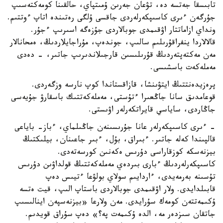
تابىسقا جەتسە دە، تۋعان جەرىن ۇمىتپاي، حالقىنا كومەكتەسىپ
جۇرگەن ءىرى كاسىپكەرلەردى جاقسى ۇلگى رەتىندە اتاپ ءوتتىم.
ونداي ازاماتتار اۋقىمدى جوبالاردى جۇزەگە اسىرىپ ءجۇر.
قالالاردا ينفراقۇرىلىم سالىپ، جوندەپ، مۇراجايلاردىڭ، ەمحانالار
مەن مەكتەپتەردىڭ قۇرىلىسىن قارجىلاندىرىپ جاتىر، - دەدى
مەملەكەت باسشىسى.
پرەزيدەنتتىڭ ايتۋىنشا، قازاقستاندا كوپ نارسە وزگەردى.
قوعامدىق سانا جاڭعىرا ءتۇستى، مەملەكەتتىك باسقارۋ جۇيەسى
جاڭاردى، ساياسي قايراتكەرلەر اۋىستى.
- ءىرى كاسىپكەرلەر عانا جۇرىسىنەن جاڭىلماي، ءباز- باياعى
قالپىندا كەلە جاتىر. ءبىراق، بۇل، ءبىر جاعىنان، بيلىكتىڭ
بيزنەسكە كوزقاراسى دۇرىس ەكەنىن كورسەتەدى.
كاسىپكەرلەردىڭ ءبارى بىردەي مەملەكەتتىڭ قولداۋىن دۇرىس
تۇسىنە بەرمەيدى، ءاردايىم سولاي بولۋعا ءتيىس دەپ
قابىلدايدى. ولار اۋقىمدى جوبالاردى باستاپ الىپ، قيت ەتسە
ۇكىمەتتەن كومەك سۇرايدى. مەن ولارعا «بيزنەسپەن اينالىسىپ
جاتقان سىزدەر مە، الدە ۇكىمەت پە؟» دەپ سۇراق قويدىم.