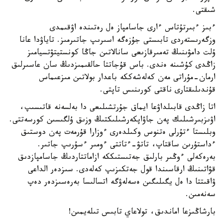
شىقتى.
ءبىز ءبىرتۇتاس ءارى جاسامپاز ەل رەتىندە اۋقىمدى
وزگەرىستەردى تابىستى جۇزەگە اسىرىپ جاتىرمىز. تاياۋدا عانا
ۇلت دامۋىنىڭ تەمىرقازىعى سانالاتىن جاڭا كونستيتۋتسيامىز
زاڭدى كۇشىنە ەندى. باس قۇجاتتا حالقىمىزدىڭ سان عاسىرلىق
ارمان-مۇراتى مەن كەلەشەككە باعدار بولاتىن مىزعىماس
قۇندىلىقتارى ناقتى كورىنىس تاپتى.
اتا زاڭدى قابىلداۋعا ايماق جۇرتشىلىعى دا بەلسەنە قاتىسىپ،
اۋىزبىرشىلىك پەن جاۋاپكەرشىلىكتىڭ وزىق ۇلگىسىن كورسەتتى.
وبلىستا ءتۇرلى ەتنوس وكىلدەرى ءوزارا قۇرمەت پەن دوستىق
ءداستۇرىن ساقتاپ، تاتۋ-ءتاتتى ءومىر ءسۇرىپ جاتىر.
بەرەكەلى ءوڭىر بارلىق جەتىستىككە ازاماتتاردىڭ جاسامپازدىق
قۋاتىنىڭ ارقاسىندا قول جەتكىزىپ كەلەدى. سىزدەر الداعى
ۋاقىتتا دا ەل يگىلىگىن ەسەلەۋگە اتسالىسا بەرەسىزدەر دەپ
سەنەمىن.
بارشاڭىزعا اماندىق، تولاعاي تابىس تىلەيمىن!