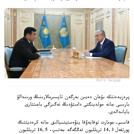
Фото: Акорда
پرەزيدەنتكە بۇعان دەيىن بەرگەن تاپسىرمالارىنىڭ ورىندالۋ
بارىسى جانە حولدينگتى دامىتۋدىڭ نەگىزگى باعىتتارى
باياندالدى.
قاسىم-جومارت توقايەۆقا ينۆەستيتسيالىق جانە كرەديتتىك
پورتفەل 14,3 تريلليون تەڭگەگە جەتىپ، 16,5 تريلليون