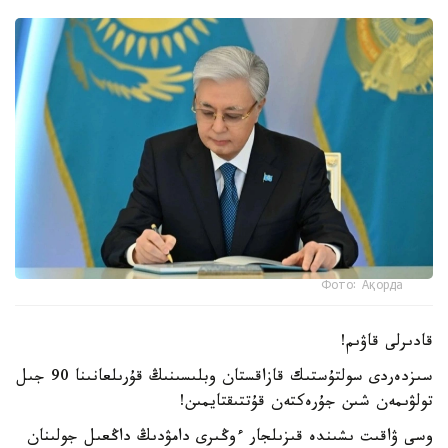
Фото: Ақорда
قادىرلى قاۋىم!
سىزدەردى سولتۇستىك قازاقستان وبلىسىنىڭ قۇرىلعانىنا 90 جىل
تولۋىمەن شىن جۇرەكتەن قۇتتىقتايمىن!
وسى ۋاقىت ىشىندە قىزىلجار ءوڭىرى دامۋدىڭ داڭعىل جولىنان