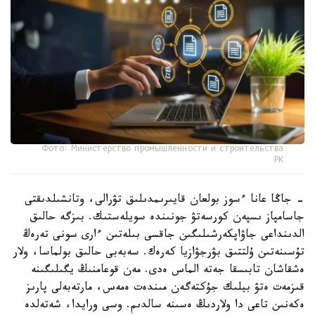
Фото: Министерство промышленности и строительства
РК
- جاڭا عانا ءسوز بولعان قايىرىمدىلىق تۋرالى، وتانشىلدىقتى
جاسامپاز ىسپەن كورسەتۋ جونىندە سويلەستىك. بىزگە حالىق
الدىنداعى جاۋاپكەرشىلىگىن جاقسى بىلەتىن ءارى سونى تەرەڭ
تۇسىنەتىن ۇلتتىق بۋرجۋازيا كەرەك. سەبەبى حالىق بولماسا، ولار
ەشقاشان تابىسقا جەتە الماس ەدى. مەن قوعامنىڭ يگىلىگىنە
قىزمەت ەتۋ بيلىك جۇكتەگەن مىندەت ەمەس، مارتەبەلى پارىز
ەكەنىن تاعى دا ولاردىڭ ەسىنە سالدىم. وسى ورايدا، شەتەلدە