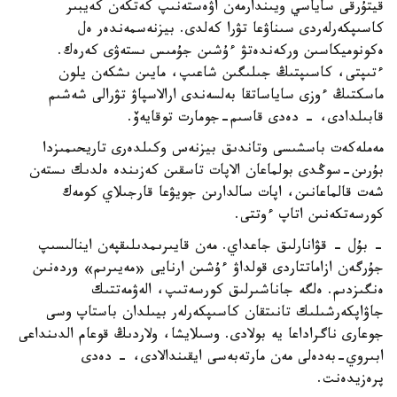
قيتۇرقى ساياسي ويىندارمەن اۋەستەنىپ كەتكەن كەيبىر
كاسىپكەرلەردى سىناۋعا تۋرا كەلدى. بيزنەسمەندەر ەل
ەكونوميكاسىن وركەندەتۋ ءۇشىن جۇمىس ىستەۋى كەرەك.
ءتىپتى، كاسىپتىڭ جىلىگىن شاعىپ، مايىن ىشكەن يلون
ماسكتىڭ ءوزى ساياساتقا بەلسەندى ارالاسپاۋ تۋرالى شەشىم
قابىلدادى، - دەدى قاسىم-جومارت توقايەۆ.
مەملەكەت باسشىسى وتاندىق بيزنەس وكىلدەرى تاريحىمىزدا
بۇرىن-سوڭدى بولماعان الاپات تاسقىن كەزىندە ەلدىك ىستەن
شەت قالماعانىن، اپات سالدارىن جويۋعا قارجىلاي كومەك
كورسەتكەنىن اتاپ ءوتتى.
- بۇل - قۋانارلىق جاعداي. مەن قايىرىمدىلىقپەن اينالىسىپ
جۇرگەن ازاماتتاردى قولداۋ ءۇشىن ارنايى «مەيىرىم» وردەنىن
ەنگىزدىم. ەلگە جاناشىرلىق كورسەتىپ، الەۋمەتتىك
جاۋاپكەرشىلىك تانىتقان كاسىپكەرلەر بيىلدان باستاپ وسى
جوعارى ناگراداعا يە بولادى. وسىلايشا، ولاردىڭ قوعام الدىنداعى
ابىروي-بەدەلى مەن مارتەبەسى ايقىندالادى، - دەدى
پرەزيدەنت.