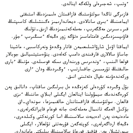
ءوتىپ، شەجىرەلى ولكەگە اينالدى.
قازىرگى تاڭدا سولتۇستىك قازاقستان ەلىمىزدىڭ استىقتى
ايماعىنىڭ ءبىرى سانالادى. ديحاندارىمىز ەگىنشىلىك كاسىپتىڭ
قىر-سىرىن مەڭگەرىپ، مەملەكەتىمىزدىڭ ازىق-تۇلىك
قاۋىپسىزدىگىن قامتاماسىز ەتۋگە زور ەڭبەك ءسىڭىرىپ ءجۇر.
ايماقتا اۋىل شارۋاشىلىعىمەن قاتار وڭدەۋ ونەركاسىبى، ماشينا
جاساۋ سالالارى قارقىندى دامىپ كەلەدى. ينۆەستيتسيالىق جوبالار
قولعا الىنىپ، ءوندىرىس ورىندارى ىسكە قوسىلدى. مۇنىڭ ءبارى
حالىقتىڭ تۇرمىسىن جاقسارتىپ، ءوڭىردىڭ ودان ءارى
وركەندەۋىنە ىقپال ەتەتىنى انىق.
بۇل وڭىردە كۇردەلى كەزەڭدە ەل بىرلىگىن ساقتاپ، دانالىق پەن
كورەگەندىك سيمۆولىنا اينالعان ايگىلى ابىلاي حاننىڭ ءىزى
قالعان. سولتۇستىك قازاقستاننان حالقىمىزعا، سونداي-اق
بۇكىل الەمگە تانىمال مەملەكەت جانە قوعام قايراتكەرلەرى،
مادەنيەت پەن ادەبيەت سالاسىنىڭ اسا كورنەكتى وكىلدەرى،
ەڭبەك ارداگەرلەرى، كوپتەگەن قۇرمەتتى تۇلعالار، ايگىلى
سپورتشىلار مەن قۇقىق قورعاۋ سالاسىنىڭ بىلىكتى ماماندارى