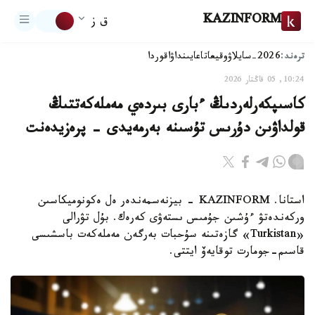
KAZINFORM
ق ز
ترەند:
2026-سايلاۋ
وقيعا
تاعايىنداۋ
اقوردا
10:24, 05 قاڭتار 2026
كاسىپكەرلەردىڭ ءبارى بىردەي مەملەكەتتىڭ
قولداۋىن دۇرىس تۇسىنە بەرمەيدى - پرەزيدەنت
استانا. KAZINFORM - بيزنەسمەندەر ەل ەكونوميكاسىن
وركەندەتۋ ءۇشىن جۇمىس ىستەۋى كەرەك. بۇل تۋرالى
«Turkistan» گازەتىنە سۇحبات بەرگەن مەملەكەت باسشىسى
قاسىم-جومارت توقايەۆ ايتتى.