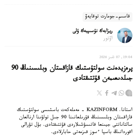
قاسىم-جومارت توقايەۆ
ريزابەك نۇسىپبەك ۇلى
اۆتور
19:04, 07 تامىز 2026
پرەزيدەنت سولتۇستىك قازاقستان وبلىسىنىڭ 90
جىلدىعىمەن قۇتتىقتادى
استانا. KAZINFORM - مەملەكەت باسشىسى سولتۇستىك
قازاقستان وبلىسىنىڭ قۇرىلعانىنا 90 جىل تولۋىنا ارنالعان
سالتاناتتى جيىنعا قاتىسۋشىلاردى قۇتتىقتادى. بۇل تۋرالى
اقوردانىڭ باسپا ءسوز قىزمەتى حابارلادى.