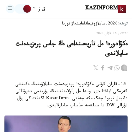
KAZINFORM
ق ز
ترەند:
2026-سايلاۋ
وقيعا
تاعايىنداۋ
اقوردا
22:27, 16 قازان 2023
ەكۆادوردا ەل تاريحىنداعى ەڭ جاس پرەزيدەنت
سايلاندى
15-قازان كۇنى ەكۆادوردا پرەزيدەنت سايلاۋىنىڭ ەكىنشى
كەزەڭى اياقتالدى. وندا ەل پارلامەنتىنىڭ بۇرىنعى دەپۋتاتى
دانيەل نوبوا جەڭىسكە جەتتى. Kazinform اگەنتتىگى بۇل
تۋرالى DW عا سىلتەمە جاساپ حابارلايدى.