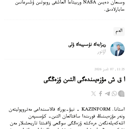
وسىعان دەيىن NASA وربيتاعا العاشقى روبوتىن ۇشىرعانىن
حابارلادىق.
الەم
ريزابەك نۇسىپبەك ۇلى
اۆتور
11:25, 07 تامىز 2026
ا ق ش مۋزەيىندەگى التىن ۇزەڭگى
استانا. KAZINFORM - نيۋ-يورك قالاسىنداعى مەتروپوليتەن
ونەر مۋزەيىنىڭ قورىندا ساقتالعان التىن- كۇمىسپەن
اشەكەيلەنگەن ەرەكشە ۇزەڭگى سوڭعى ۋاقىتتا تاريحشىلار مەن