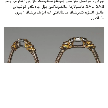
تۇركى- موڭعول مۇراسىن زەرتتەۋشىلەردىڭ نازارىن اۋدارىپ وتىر.
XV- XVII عاسىرلارعا جاتقىزىلاتىن بۇل جادىگەر كوشپەلى
حالىق اقسۇيەكتەرىنىڭ سالتاناتتى ات ابزەلدەرىنىڭ ءبىرى
سانالادى.
سۋرەت: دۇيسەنالى ءالىماقىننىڭ مۇراعاتىنان الىندى