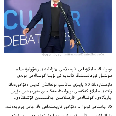
Фото: Фото: twitter.com/DanielNoboaOk
نوبوانىڭ سايلاۋداعى قارسىلاسى «ازاماتتىق ريەۆوليۋتسيا»
سولشىل قوزعالىسىنىڭ كانديداتى لۋيسا گونسالەس بولدى.
داۋىستاردىڭ 90 پايىزى سانالىپ بولعاننان كەيىن ەكۆادوردىڭ
ۇلتتىق سايلاۋ كەڭەسى نوبوانىڭ جەڭىسىن مەرزىمىنەن بۇرىن
جاريالادى. گونسالەس قارسىلاسىن جەڭىسىمەن قۇتتىقتادى.
35 جاستاعى نوبوا - ەكۆادور تاريحىنداعى ەڭ جاس پرەزيدەنت.