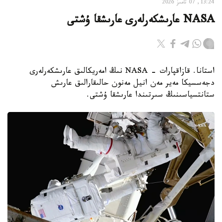
13:24, 07 تامىز 2026
NASA عارىشكەرلەرى عارىشقا ۇشتى
استانا. قازاقپارات - NASA نىڭ امەريكالىق عارىشكەرلەرى
دجەسسيكا مەير مەن انيل مەنون حالىقارالىق عارىش
ستانتسياسىنىڭ سىرتىندا عارىشقا ۇشتى.