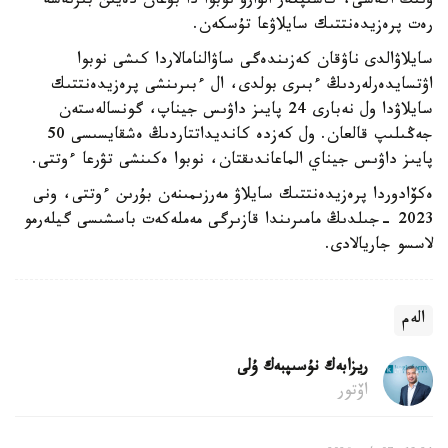
ونىڭ اكەسى، كاسىپكەر الۆارو نوبوا دا بۇعان دەيىن بىرنەشە
رەت پرەزيدەنتتىك سايلاۋعا تۇسكەن.
سايلاۋالدى ناۋقان كەزىندەگى ساۋالنامالاردا كىشى نوبوا
اۋتسايدەرلەردىڭ ءبىرى بولدى، ال ءبىرىنشى پرەزيدەنتتىك
سايلاۋدا ول نەبارى 24 پايىز داۋىس جيناپ، گونسالەستەن
جەڭىلىپ قالعان. ول كەزدە كانديداتتاردىڭ ەشقايسىسى 50
پايىز داۋىس جيناي الماعاندىقتان، نوبوا ەكىنشى تۋرعا ءوتتى.
ەكۆادوردا پرەزيدەنتتىك سايلاۋ مەرزىمىنەن بۇرىن ءوتتى، ونى
2023 -جىلدىڭ مامىرىندا قازىرگى مەملەكەت باسشىسى گيلەرمو
لاسسو جاريالادى.
الەم
ريزابەك نۇسىپبەك ۇلى
اۆتور