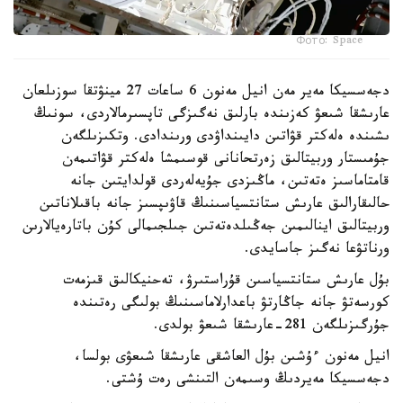
Фото: Space
دجەسسيكا مەير مەن انيل مەنون 6 ساعات 27 مينۋتقا سوزىلعان
عارىشقا شىعۋ كەزىندە بارلىق نەگىزگى تاپسىرمالاردى، سونىڭ
ىشىندە ەلەكتر قۋاتىن دايىنداۋدى ورىندادى. وتكىزىلگەن
جۇمىستار وربيتالىق زەرتحانانى قوسىمشا ەلەكتر قۋاتىمەن
قامتاماسىز ەتەتىن، ماڭىزدى جۇيەلەردى قولدايتىن جانە
حالىقارالىق عارىش ستانتسياسىنىڭ قاۋىپسىز جانە باقىلاناتىن
وربيتالىق اينالىمىن جەڭىلدەتەتىن جىلجىمالى كۇن باتارەيالارىن
ورناتۋعا نەگىز جاسايدى.
بۇل عارىش ستانتسياسىن قۇراستىرۋ، تەحنيكالىق قىزمەت
كورسەتۋ جانە جاڭارتۋ باعدارلاماسىنىڭ بولىگى رەتىندە
جۇرگىزىلگەن 281-عارىشقا شىعۋ بولدى.
انيل مەنون ءۇشىن بۇل العاشقى عارىشقا شىعۋى بولسا،
دجەسسيكا مەيردىڭ وسىمەن التىنشى رەت ۇشتى.