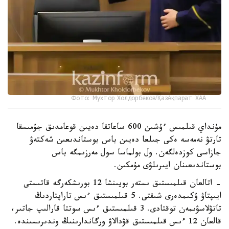
Фото: Мухтор Холдорбеков/ҚазАқпарат ХАА
مۇنداي قىلمىس ءۇشىن 600 ساعاتقا دەيىن قوعامدىق جۇمىسقا
تارتۋ نەمەسە ەكى جىلعا دەيىن باس بوستاندىعىن شەكتەۋ
جازاسى كوزدەلگەن. ول بولماسا سول مەرزىمگە باس
بوستاندىعىنان ايىرىلۋى مۇمكىن.
- اتالعان قىلمىستىق ىستەر بويىنشا 12 بورىشكەرگە قاتىستى
ايىپتاۋ ۇكىمدەرى شىقتى. 5 قىلمىستىق ءىس تاراپتاردىڭ
تاتۋلاسۋىمەن توقتادى. 3 قىلمىستىق ءىس سوتتا قارالىپ جاتىر،
قالعان 12 ءىس قىلمىستىق قۋدالاۋ ورگاندارىنىڭ وندىرىسىندە.