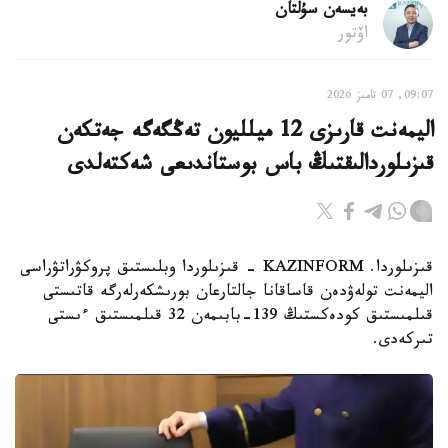
بەيسەن سۇلتان
اۆتور
09:07, 07 تامىز 2026
اليمەنت قارىزى 12 ميلليون تەڭگەگە جەتكەن
قىزىلوردالىقتىڭ باس بوستاندىعى شەكتەلدى
قىزىلوردا. KAZINFORM - قىزىلوردا وبلىستىق پروكۋراتۋراسى
اليمەنت تولەۋدەن قاساقانا جالتارعان بورىشكەرلەرگە قاتىستى
قىلمىستىق كودەكستىڭ 139-بابىمەن 32 قىلمىستىق ءىستى
تىركەدى.