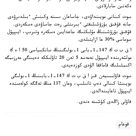
ەكەنىن حابارلادى.
سوت كىنانى مويىنداۋدى، جاساعان ىسىنە وكىنىش ءبىلدىرۋدى
جانە قۇقىق بۇزۋشىلىقتى ءبىرىنشى رەت جاساۋدى ەسكەردى.
قۇقىق بۇزۋشىنىڭ مۇلىكتىك جاعدايىن ەسكەرە وتىرىپ، ايىپپۇل
سوماسى %30 عا ازايتىلدى.
ا ق ب ت ك 147-1-بابى 1-بولىگىنىڭ سانكسياسى 50 ا ە ك
مولشەرىندە ايىپپۇل نەمەسە 5 تەن 20 تاۋلىككە دەيىنگى مەرزىمگە
اكىمشىلىك قاماققا الۋدى كوزدەيدى.
سوت قاۋلىسىمەن قىز ا ق ب ت ك 147-1-بابىنىڭ 1-بولىگى
بويىنشا كىنالى دەپ تانىلىپ، وعان 137 مىڭ تەڭگە كولەمىندە
ايىپپۇل تاعايىندالدى.
قاۋلى زاڭدى كۇشىنە ەندى.
قوعام