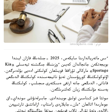
فوتو: istockphoto.com
ءىس ماتەريالدارىنا سايكەس، 2025 -جىلدىڭ قازان ايىندا
بويجەتكەن جانجالدان كەيىن ءوزىنىڭ جىگىتىنە تيەسىلى «Kia
Sportage» ماركالى تۇراققا قويىلعان كولىكتى ادەيى بۇلدىرگەن.
اۆتوكولىكتىڭ كورپۋسىنان تەبۋ ناتيجەسىندە كولىكتىڭ الدىڭعى
قاناتى، الدىڭعى جانە ارتقى ەسىكتەرى مىجىلىپ، كولىكتىڭ
يەسىنە مۇلىكتىك زيان كەلتىرىلگەن.
سوتتا قىز كىناسىن تولىق مويىندادى. جابىرلەنۋشى سونداي-اق
جوعارىدا اتالعان ءمان-جايلاردى راستاپ، ازاماتتىق تارتىپپەن
زالالدى وتەۋ تۋرالى تالاپ قويۋمەن سوتقا جۇگىنۋگە نيەتتى