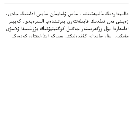
عالىمداردىڭ مالىمەتىنشە، جاس ۇلعايعان سايىن ادامنىڭ جادى،
زەيىنى مەن تىلدىك قابىلەتتەرى بىرتىندەپ السىرەيدى. كەيبىر
ادامداردا بۇل وزگەرىستەر جەڭىل كوگنيتيۆتىك بۇزىلىسقا ۇلاسۋى
مۇمكىن. بۇل جاعداي كۇندەلىكتى ومىرگە ايتارلىقتاي كەدەرگى
كەلتىرمەگەنىمەن، بولاشاقتا التسگەيمەر اۋرۋى مەن دەمەنتسيانىڭ
دامۋ قاۋپىن ارتتىرادى.
ءدال وسى سەبەپتى زەرتتەۋشىلەر ءدارى-دارمەكسىز مي ساۋلىعىن
ساقتاۋدىڭ ءتيىمدى تاسىلدەرىن ىزدەۋدە. سولاردىڭ ءبىرى -
ميدى تۇراقتى تۇردە جاتتىقتىرۋ. عالىمدار مۇنداي بەلسەندىلىك
جۇيكە جاسۋشالارى اراسىنداعى بايلانىستى نىعايتىپ، جاسقا
بايلانىستى وزگەرىستەرگە توزىمدىلىكتى ارتتىرادى دەپ
ەسەپتەيدى.
زەرتتەۋ اياسىندا ا ق ش-تاعى دجوردج مەيسون
ۋنيۆەرسيتەتىنىڭ عالىمدارى StrongerMemory باعدارلاماسىنىڭ
تيىمدىلىگىن باعالادى. وعان جاسى 59-دان اسقان 102 ادام
قاتىستى. ولاردىڭ بارلىعى ەستە ساقتاۋ قابىلەتىنىڭ ناشارلاعانىن