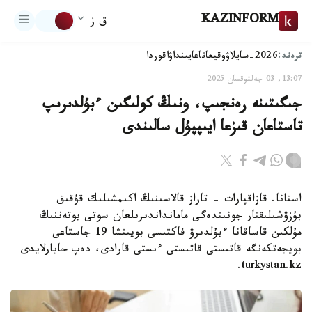
KAZINFORM
ق ز
ترەند:
2026-سايلاۋ
وقيعا
تاعايىنداۋ
اقوردا
13:07, 03 جەلتوقسان 2025
جىگىتىنە رەنجىپ، ونىڭ كولىگىن ءبۇلدىرىپ
تاستاعان قىزعا ايىپپۇل سالىندى
استانا. قازاقپارات - تاراز قالاسىنىڭ اكىمشىلىك قۇقىق
بۇزۋشىلىقتار جونىندەگى مامانداندىرىلعان سوتى بوتەننىڭ
مۇلكىن قاساقانا ءبۇلدىرۋ فاكتىسى بويىنشا 19 جاستاعى
بويجەتكەنگە قاتىستى قاتىستى ءىستى قارادى، دەپ حابارلايدى
turkystan.kz.