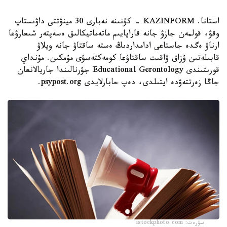
استانا. KAZINFORM - كۇنىنە نەبارى 30 مينۋتتى داۋىستاپ
وقۋ، قولمەن جازۋ جانە قاراپايىم ماتەماتيكالىق ەسەپتەر شىعارۋعا
ارناۋ ەگدە جاستاعى ادامداردىڭ ەستە ساقتاۋ جانە ويلاۋ
قابىلەتىن ۇزاق ۋاقىت ساقتاۋعا كومەكتەسۋى مۇمكىن. مۇنداي
قورىتىندى Educational Gerontology جۋرنالىندا جاريالانعان
جاڭا زەرتتەۋدە ايتىلدى، دەپ حابارلايدى psypost.org.
سۋرەت: istockphoto.com