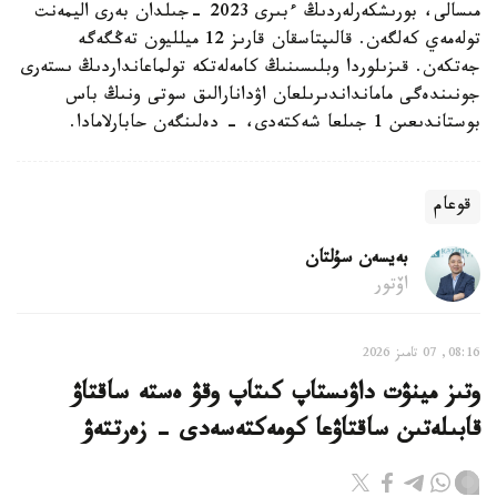
مىسالى، بورىشكەرلەردىڭ ءبىرى 2023 -جىلدان بەرى اليمەنت
تولەمەي كەلگەن. قالىپتاسقان قارىز 12 ميلليون تەڭگەگە
جەتكەن. قىزىلوردا وبلىسىنىڭ كامەلەتكە تولماعانداردىڭ ىستەرى
جونىندەگى مامانداندىرىلعان اۋدانارالىق سوتى ونىڭ باس
بوستاندىعىن 1 جىلعا شەكتەدى، - دەلىنگەن حابارلامادا.
قوعام
بەيسەن سۇلتان
اۆتور
08:16, 07 تامىز 2026
وتىز مينۋت داۋىستاپ كىتاپ وقۋ ەستە ساقتاۋ
قابىلەتىن ساقتاۋعا كومەكتەسەدى - زەرتتەۋ