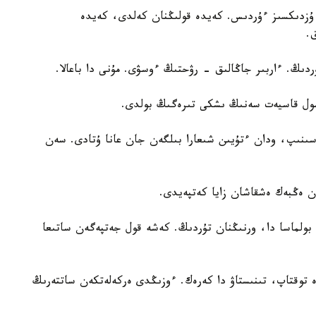
زدىكسىز ءۇردىس. كەيدە قولىڭنان كەلدى، كەيدە
ق.
دىڭ. ءاربىر جاڭالىق - رۋحتىڭ ءوسۋى. مۇنى دا باعالا.
سول قاسيەت سەنىڭ ىشكى تىرەگىڭ بولدى.
ۇسىنىپ، ودان ءتۇيىن شىعارا بىلگەن جان عانا ۇتادى. سەن
ان ەڭبەك ەشقاشان زايا كەتپەيدى.
لماسا دا، ورنىڭنان تۇردىڭ. كەشە قول جەتپەگەن ساتىعا
توقتاپ، تىنىستاۋ دا كەرەك. ءوزىڭدى ەركەلەتكەن ساتتەرىڭ