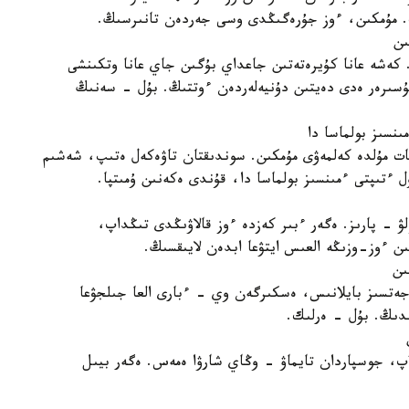
رت. مۇمكىن، ءوز جۇرەگىڭدى وسى جەردەن تانىرسىڭ.
 كەشە عانا كۇيرەتەتىن جاعداي بۇگىن جاي عانا وتكىنشى
سىرەر ەدى دەيتىن دۇنيەلەردەن ءوتتىڭ. بۇل - سەنىڭ
ت مۇلدە كەلمەۋى مۇمكىن. سوندىقتان تاۋەكەل ەتىپ، شەشىم
ل ءتىپتى ءمىنسىز بولماسا دا، قۇندى ەكەنىن ۇمىتپا.
ۋ - پارىز. ەگەر ءبىر كەزدە ءوز قالاۋىڭدى تىڭداپ،
ن ءوز-وزىڭە العىس ايتۋعا ابدەن لايىقسىڭ.
اجەتسىز بايلانىس، ەسكىرگەن وي - ءبارى العا جىلجۋعا
دىڭ. بۇل - ەرلىك.
لاپ، جوسپاردان تايماۋ - وڭاي شارۋا ەمەس. ەگەر بيىل