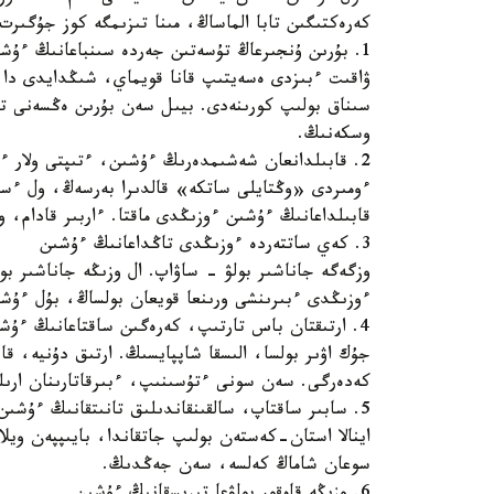
كەرەكتىگىن تابا الماساڭ، مىنا تىزىمگە كوز جۇگى
1. بۇرىن ۇنجىرعاڭ تۇسەتىن جەردە سىنباعانىڭ ءۇشىن
ۋاقىت ءبىزدى ەسەيتىپ قانا قويماي، شىڭدايدى دا.
سىناق بولىپ كورىنەدى. بيىل سەن بۇرىن ەڭسەنى تۇ
وسكەنىڭ.
2. قابىلدانعان شەشىمدەرىڭ ءۇشىن، ءتىپتى ولار ءمىنسىز بولماسا دا
ءومىردى «وڭتايلى ساتكە» قالدىرا بەرسەڭ، ول ءسا
قابىلداعانىڭ ءۇشىن ءوزىڭدى ماقتا. ءاربىر قادام، و
3. كەي ساتتەردە ءوزىڭدى تاڭداعانىڭ ءۇشىن
وزگەگە جاناشىر بولۋ - ساۋاپ. ال وزىڭە جاناشىر بول
ءوزىڭدى ءبىرىنشى ورىنعا قويعان بولساڭ، بۇل ءۇشى
4. ارتىقتان باس تارتىپ، كەرەگىن ساقتاعانىڭ ءۇشىن
جۇك اۋىر بولسا، الىسقا شاپپايسىڭ. ارتىق دۇنيە، ق
كەدەرگى. سەن سونى ءتۇسىنىپ، ءبىرقاتارىنان ارىل
5. سابىر ساقتاپ، سالقىنقاندىلىق تانىتقانىڭ ءۇشىن
اينالا استان-كەستەن بولىپ جاتقاندا، بايىپپەن وي
سوعان شاماڭ كەلسە، سەن جەڭدىڭ.