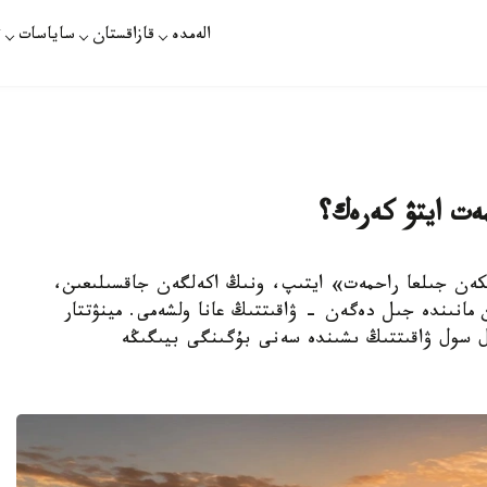
الەمدە
قازاقستان
ساياسات
ت
ەت ايتۋ كەرەك؟
«وتكەن جىلعا راحمەت» ايتىپ، ونىڭ اكەلگەن جاقسىلىعىن،
مانىندە جىل دەگەن - ۋاقىتتىڭ عانا ولشەمى. مينۋتتار
ال سول ۋاقىتتىڭ ىشىندە سەنى بۇگىنگى بيىگىڭە