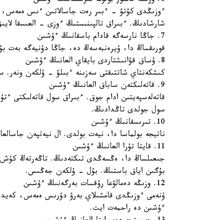
6. وزىڭە قامقور بولۋعا تىرىسقانىڭ ءۇشىن
ءوزىڭدى كۇتۋ - ءبىر رەت جاسالاتىن ءىس ەمەس، ۇ
شارشادىڭ. ءبىراق تالپىنىستىڭ ءوزى - العىسقا لايى
7. جاڭا نارسەگە قادام باسقانىڭ ءۇشىن
قورىقساڭ دا، ۇيرەنبەسەڭ دە، جاڭا دۇنيەگە بەت بۇر
8. ۇساق قۋانىشتاردى بايقاي العانىڭ ءۇشىن
كىشكەنتاي شاتتىقتى سەزىنە ءبىلۋ - ۇلكەن ونەر. 
9. قاتەلىكتەن ساباق العانىڭ ءۇشىن
قاتەلەسپەيتىن ادام جوق. ءبىراق سول قاتەلىكتى ءت
سول جولدى تاڭدادىڭ.
10. تىرىسقانىڭ ءۇشىن
ناتيجە بولماسا دا، نيەت بولدى. ال نيەتپەن جاسالع
11. قايتا تۇرا العانىڭ ءۇشىن
جىعىلساڭ دا، ەڭسەڭدى تىكتەدىڭ. تاڭەرتەڭ كۇش بو
بۇگىن اياق باستىڭ. بۇل - ۇلكەن جەڭىس.
12. وزىڭە دەمالۋعا رۇقسات بەرگەنىڭ ءۇشىن
ۇنەمى ءوزىڭدى قامشىلاي بەرۋ دۇرىس ەمەس، كەيدە 
ءۇشىن دە راحمەت ايت.