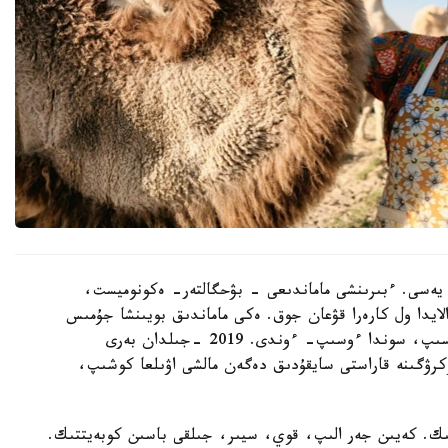
يەسى. ءبىرىنشى ماماندىعى - بۋحگالتەر- ەكونوميست،
ايدا ول كارەرا قۋعان جوق. ەكى ماماندىق بويىنشا جۇمىس
ىستەمەدى. 14 جىل بۇرىن قازالىعا كەلىن بولىپ ءتۇسىپ، سوندا ءوسىپ- ءوندى. 2019 -جىلدان بەرى
رۋگىنە قاراستى سايقۇدىق دەگەن مالشى اۋىلعا كوشىپ،
ك. كەيىن جەر الىپ، قوي، سيىر، جىلقى باسىن كوبەيتتىك.