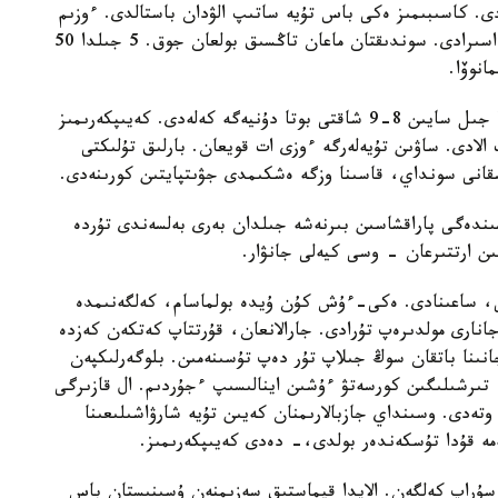
دى. كاسىبىمىز ەكى باس تۇيە ساتىپ الۋدان باستالدى. ءوزىم
بالا كۇنىمنەن بۇل تۇلىكتى كورىپ وسكەنمىن، اكەم اسىرادى. سوندىقتان ماعان تاڭسىق بولعان جوق. 5 جىلدا 50
انوۆا.
ويسىلقارا تۇقىمى ەكى جىلدا ءبىر تۋادى، بۇل قورادا جىل سايىن 8-9 شاقتى بوتا دۇنيەگە كەلەدى. كەيىپكەرىمىز
ىپ، ودان 10 ليتردەي ءسۇت الادى. ساۋىن تۇيەلەرگە ءوزى ات قويعان. بارلىق تۇلىكتى
قانى سونداي، قاسىنا وزگە ەشكىمدى جۋىتپايتىن كورىنەدى.
Tik-Tok الەۋمەتتىك جەلىسىندەگى پاراقشاسىن بىرنەشە جىلدان بەرى بەلسەندى تۇردە
ىن ارتتىرعان - وسى كيەلى جانۋار.
تى، ساعىنادى. ەكى-ءۇش كۇن ۇيدە بولماسام، كەلگەنىمدە
انارى مولدىرەپ تۇرادى. جارالانعان، قۇرتتاپ كەتكەن كەزدە
ىنا باتقان سوڭ جىلاپ تۇر دەپ تۇسىنەمىن. بلوگەرلىكپەن
تىرشىلىگىن كورسەتۋ ءۇشىن اينالىسىپ ءجۇردىم. ال قازىرگى
 وتەدى. وسىنداي جازبالارىمنان كەيىن تۇيە شارۋاشىلىعىنا
مە قۇدا تۇسكەندەر بولدى،- دەدى كەيىپكەرىمىز.
لتىر 2 ميلليون تەڭگەگە سۇراپ كەلگەن. الايدا قيماستىق سەزىمنەن ۇسىنىستان باس