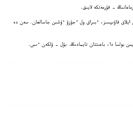
اعانىڭ - قۇرمەتكە لايىق.
 ايلاق قاۋىپسىز، ءبىراق ول ءجۇزۋ ءۇشىن جاسالعان. سەن دە
ىن بولسا دا، باعىتتان تايمادىڭ. بۇل - ۇلكەن ءىس.