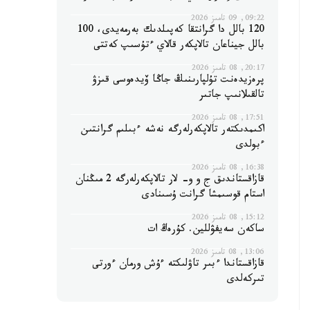
09:22, 09 تامىز 2026
120 بالل دا گرانتقا كەپىلدىك بەرمەيدى، 100
بالل جيناعان تالاپكەر قالاي ءتۇسىپ كەتتى
20:17, 08 تامىز 2026
پرەزيدەنت تۇلپارىنىڭ جاڭا ۆيدەوسى قىزۋ
تالقىلانىپ جاتىر
17:51, 08 تامىز 2026
اكىمدىكتەر تالاپكەرلەرگە نەشە ءبىلىم گرانتىن
ءبولدى
16:38, 08 تامىز 2026
قازاقستاندىق ج و و- لار تالاپكەرلەرگە 2 مىڭنان
استام قوسىمشا گرانت ۇسىنادى
15:12, 08 تامىز 2026
ساكەن سەيفۋللين. كۇرەڭ ات
13:06, 08 تامىز 2026
قازاقستاندا ءبىر تاۋلىكتە ءۇش ورمان ءورتى
تىركەلدى