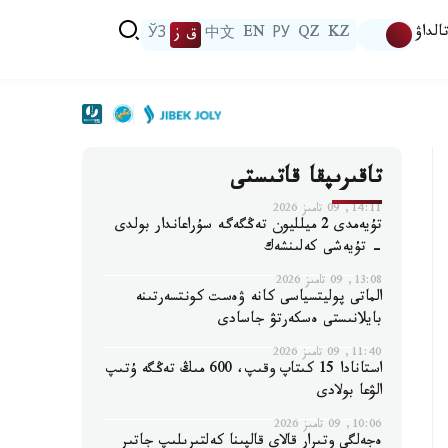
الداۋ
KZ
QZ
РУ
EN
中文
ق ز
ЎЗ
تاقىرىپقا قاتىستى
14:11, 09 تامىز 2026
تۇيەمدى 2 ميلليون تەڭگەگە سۇراعاندار بولدى
- تۇيەشى كەلىنشەك
13:08, 09 تامىز 2026
الماتى پوليتسياسى كانە ۋەست كونتسەرتىنە
بايلانىستى ەسكەرتۋ جاسادى
11:40, 09 تامىز 2026
استانادا 15 كىتاپ وقىپ، 600 مىڭ تەڭگە ۇتىپ
الۋعا بولادى
10:06, 09 تامىز 2026
ەجەلگى وتىرار قالاي قالپىنا كەلتىرىلىپ جاتىر