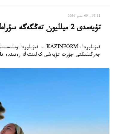
14:11, 09 تامىز 2026
تۇيەمدى 2 ميلليون تەڭگەگە سۇراعاندار بولدى - تۇيەشى كەلىنشەك
قىزىلوردا. KAZINFORM - قىزىل
جەرگىلىكتى جۇرت تۇيەشى كەلىنشەك رەتىندە تا