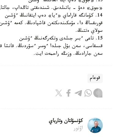
13. «جوق» دەپ ايتا العانىڭ ءۇشىن
«جوق» دەۋ - باتىلدىق. شىندىقتى تاڭداپ، جالتارم
14. كۇمانگە قاراماي «ءيا» دەپ ايتقانىڭ ءۇشىن
قورىقساڭ دا، مۇمكىندىكتەن قاشپادىڭ. كەمە ءۇشىن
سولاي ەتتىڭ.
15. تاعى ءبىر جىلدى وتكەرگەنىڭ ءۇشىن
قىسقاسى، سەن بۇل جىلدا ءومىر ءسۇردىڭ. قانشا قي
سەن جارادىڭ. وزىڭە راحمەت ايت.
قوعام
كۇنسۇلتان وتارباي
اۆتور