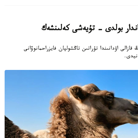
وردا وبلىسىنىڭ قازالى اۋدانىندا تۇراتىن تاڭشولپان فايزراحمانوۆانى
نيدى.