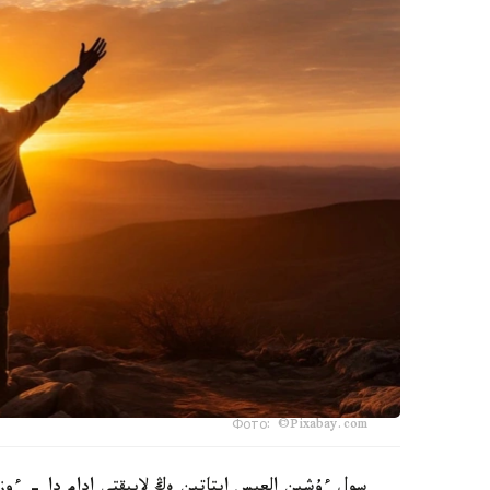
Фото: ©Pixabay.com
سول ءۇشىن العىس ايتاتىن ەڭ لايىقتى ادام دا - ءو