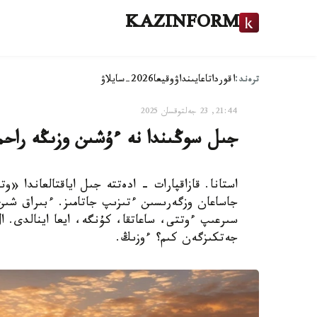
KAZINFORM
ترەند:
اقوردا
تاعايىنداۋ
وقيعا
2026-سايلاۋ
21:44, 23 جەلتوقسان 2025
جىل سوڭىندا نە ءۇشىن وزىڭە راحم
استانا. قازاقپارات - ادەتتە جىل اياقتالعاندا 
جاساعان وزگەرىسىن ءتىزىپ جاتامىز. ءبىراق شىن 
سىرعىپ ءوتتى، ساعاتقا، كۇنگە، ايعا اينالدى. 
جەتكىزگەن كىم؟ ءوزىڭ.