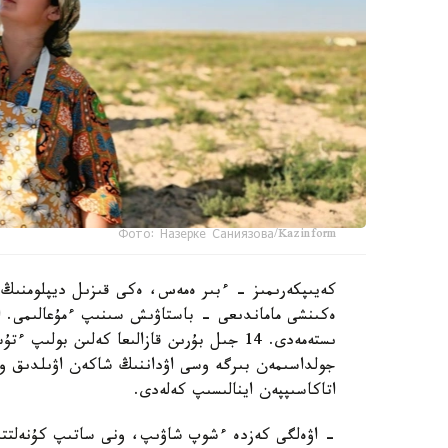
Фото: Назерке Саниязова/Kazinform
كەيىپكەرىمىز - ءبىر ەمەس، ەكى قىزىل ديپلومنىڭ 
ەكىنشى ماماندىعى - باستاۋىش سىنىپ ءمۇعالىمى. ال
جولداسىمەن بىرگە وسى اۋداننىڭ شاكەن اۋىلدىق وك
اتاكاسىپپەن اينالىسىپ كەلەدى.
- اۋەلگى كەزدە ءشوپ شاۋىپ، ونى ساتىپ كۇنەلتتى