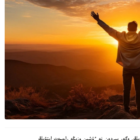
زىڭ. ەگەر بىردەن نە ءۇشىن وزىڭە راحمەت ايتۋىڭ