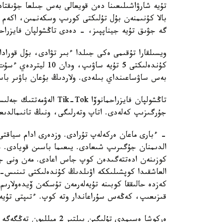
تۇيە شارۋاشىلىعىنا دەن قويعالى بەس جىلعا جۋىقتا
گە جۋىق تۇيە جيناپپىز، - دەدى تاڭشولپان فايزراحم
كۇندەلىكتى 5 تۇيە ساۋ
بەس ساۋساعىنداي بىلەدى. ولاردىڭ بۇعان باۋىر باس
تاڭشولپان فايزراحمانوۆا 
جۇرگىزىپ كەلەدى. اتاپ وتەرلىگى، ونىڭ تانىمالدىع
- ءبارى ماعان ەركەلەپ تۇرادى. وزدەرى ادام سياق
الدىمنان جۇگىرىپ شىعادى. يىعىما باسىن قويادى. ج
كوزىنەن ادەتتەگىدەن كوپ جاس اعادى. مەن ونى جان
العاشقىدا كوپشىلىككە اۋىلدىڭ كۇندەلىكتى تىنىس- 
كەزدە حالىققا كوبىنە تۇيەلەرمەن تۇسكەن ۆيدەولارىم
قىزىعىپ، كەڭەس سۇراعاندار وتە كوپ. ءتىپتى تۇيە
ەركوشا ەسىمدى تۇلىگىن بى