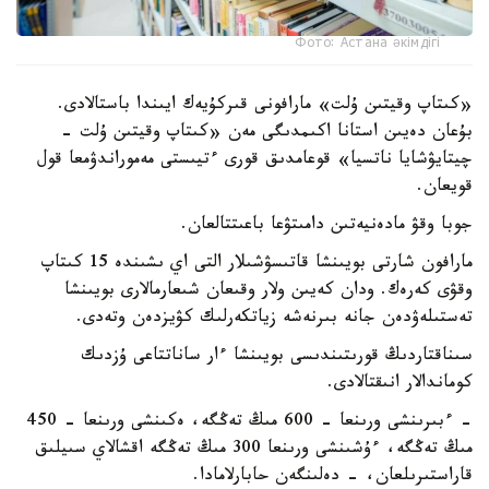
Фото: Астана әкімдігі
«كىتاپ وقيتىن ۇلت» مارافونى قىركۇيەك ايىندا باستالادى.
بۇعان دەيىن استانا اكىمدىگى مەن «كىتاپ وقيتىن ۇلت -
چيتايۋشايا ناتسيا» قوعامدىق قورى ءتيىستى مەموراندۋمعا قول
قويعان.
جوبا وقۋ مادەنيەتىن دامىتۋعا باعىتتالعان.
مارافون شارتى بويىنشا قاتىسۋشىلار التى اي ىشىندە 15 كىتاپ
وقۋى كەرەك. ودان كەيىن ولار وقىعان شىعارمالارى بويىنشا
تەستىلەۋدەن جانە بىرنەشە زياتكەرلىك كۋيزدەن وتەدى.
سىناقتاردىڭ قورىتىندىسى بويىنشا ءار ساناتتاعى ۇزدىك
كوماندالار انىقتالادى.
- ءبىرىنشى ورىنعا - 600 مىڭ تەڭگە، ەكىنشى ورىنعا - 450
مىڭ تەڭگە، ءۇشىنشى ورىنعا 300 مىڭ تەڭگە اقشالاي سىيلىق
قاراستىرىلعان، - دەلىنگەن حابارلامادا.