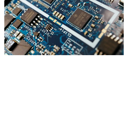
Фото: ТРТ
تاشكەنتتە وزبەكستان- قازاقستان بيزنەس- فورۋمى ءوتتى – ءو
ز ا
تاشكەنتتە قازاقستاننىڭ «اتامەكەن» ۇلتتىق كاسىپكەرلەر
پالاتاسى دەلەگاتسياسىنىڭ ساپارى اياسىندا وزبەكستان-
قازاقستان بيزنەس- فورۋمى ءوتتى. جيىنعا وزبەكستاننىڭ
ساۋدا-ونەركاسىپ پالاتاسىنىڭ ءتوراعاسى داۆرون ۆاحابوۆ،
«اتامەكەن» ۇ ك پ پرەزيديۋمىنىڭ ءتوراعاسى قانات