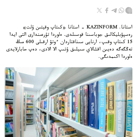
استانا. KAZINFORM - استانا «كىتاپ وقيتىن ۇلت»
رەسپۋبليكالىق جوباسىنا قوسىلدى. ەلوردا تۇرعىندارى التى ايدا
15 كىتاپ وقىپ، ارنايى سىناقتاردان ءوتۋ ارقىلى 600 مىڭ
تەڭگەگە دەيىن اقشالاي سىيلىق ۇتىپ الا الادى، دەپ حابارلايدى
ەلوردا اكىمدىگى.