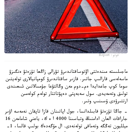
فوتو: Report
ماجىلىستە مىندەتتى اۆتوساقتاندىرۋ تۋرالى زاڭعا تۇزەتۋ ەنگىزۋ
ماسەلەسى قارالىپ جاتىر. قازىر ساقتاندىرۋ كومپانيالارى تولەيتىن
سوما كوپ جاعدايدا ەم-دوم مەن وڭالتۋعا جۇمسالاتىن شىعىندى
تولىق وتەمەيدى. سول سەبەپتى دەپۋتاتتار تولەم كولەمىن
ارتتىرۋدى ۇسىنىپ وتىر.
- جاڭا تۇزەتۋ قابىلدانسا، جول اپاتىنان قازا تاپقان نەمەسە اۋىر
جاراقات العان ادامنىڭ وتباسىنا 4000 ا ە ك، ياعني شامامەن 16
ميلليون تەڭگە وتەماقى تولەنەدى. ال مۇگەدەك بولىپ قالسا، 1-