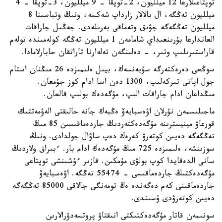
توپتاعىلارعا 12 ميلليون، 2-توپقا - 9 ميلليون، 3-توپقا - 4
ميلليون تەڭگە، ال بالالار زارداپ شەكسە، ونىڭ وتباسىنا 8
ميلليون تەڭگەگە جۋىق وتەماقى بەرىلەدى. جەڭىل جاراقات
العاندارعا بۇرىنعىداي شامامەن 1 ميلليون تەڭگە كولەمىندە تولەم
قاراستىرىلىپ وتىر، - دەلىنگەن تەلەارنا تاراتقان حابارلامادا.
سوڭعى دەرەكتەرگە سۇيەنسەك، بيىل ەلىمىزدە 26 مىڭنان استام
جول اپاتى تىركەلىپ، 1300 دەن اسا ادام كوز جۇمعان.
مىڭداعان ادام جاراقات الىپ، مۇگەدەك بولىپ قالعان.
ماجىلىسمەن نۇرلان اۋەسبايەۆ ەڭبەك جانە حالىقتى الەۋمەتتىك
قورعاۋ مينيسترىنە مۇگەدەكتەردىڭ جاردەماقىسىن 85 مىڭ
تەڭگەگە دەيىن كوتەرۋ كەرەك دەپ ساۋال جولدادى. ونىڭ
سوزىنشە، ەلىمىزدە 725 مىڭ مۇگەدەك ادام بار. ءبىراق ولاردىڭ
سانى الدەقايدا كوپ بولۋى مۇمكىن. قازىر ءۇشىنشى توپتاعى
مۇگەدەكتىڭ جاردەماقىسى - 55474 تەڭگە. اۋەسبايەۆ
جاردەماقىنى كەم دەگەندە ەڭ تومەنگى جالاقى 85000 تەڭگەگە
دەيىن كوتەرۋدى ۇسىندى.
سونىمەن قاتار مۇگەدەكتىكتى انىقتاۋ پروتسەدۋرالارىن