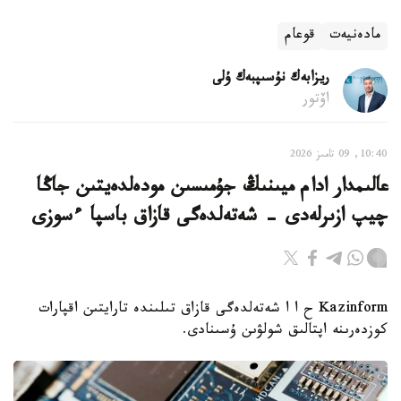
مادەنيەت
قوعام
ريزابەك نۇسىپبەك ۇلى
اۆتور
10:40, 09 تامىز 2026
عالىمدار ادام ميىنىڭ جۇمىسىن مودەلدەيتىن جاڭا
چيپ ازىرلەدى - شەتەلدەگى قازاق باسپا ءسوزى
Kazinform ح ا ا شەتەلدەگى قازاق تىلىندە تارايتىن اقپارات
كوزدەرىنە اپتالىق شولۋىن ۇسىنادى.