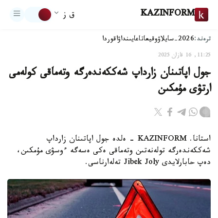
KAZINFORM
ق ز
ترەند:
2026-سايلاۋ
وقيعا
تاعايىنداۋ
اقوردا
11:25, 16 قازان 2025
جول اپاتىنان زارداپ شەككەندەرگە وتەماقى كولەمى
ارتۋى مۇمكىن
استانا. KAZINFORM - ەلدە جول اپاتىنان زارداپ
شەككەندەرگە تولەنەتىن وتەماقى ەكى ەسەگە ءوسۋى مۇمكىن،
دەپ حابارلايدى Jibek Joly تەلەارناسى.