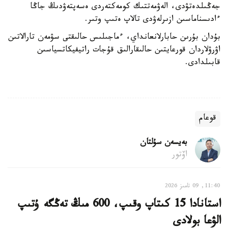
جەڭىلدەتۋدى، الەۋمەتتىك كومەكتەردى ەسەپتەۋدىڭ جاڭا
ءادىسناماسىن ازىرلەۋدى تالاپ ەتىپ وتىر.
بۇدان بۇرىن حابارلانعانداي، ءماجىلىس حالىقتى سۋمەن تارالاتىن
اۋرۋلاردان قورعايتىن حالىقارالىق قۇجات راتيفيكاتسياسىن
قابىلدادى.
قوعام
بەيسەن سۇلتان
اۆتور
11:40, 09 تامىز 2026
استانادا 15 كىتاپ وقىپ، 600 مىڭ تەڭگە ۇتىپ
الۋعا بولادى