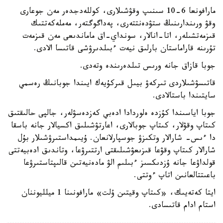
مارافونعا 6-10 سىنىپ وقۋشىلارى، كوللەدجدەر مەن جوعارى
وقۋ ورىندارىنىڭ ستۋدەنتتەرى، پەداگوگتەر، مەملەكەتتىك
قىزمەتشىلەر، اتا-انالار، سونداي-اق ماماندىعى مەن قىزمەت
تۇرىنە قاراماستان بارلىق نيەت ءبىلدىرۋشى قاتىسا الادى.
جوبا قازاق جانە ورىس تىلدەرىندە وتەدى.
قاتىسۋشىلاردى تىركەۋ بيىل قىركۇيەك ايىندا جوبانىڭ رەسمي
سايتىندا باستالادى.
جوبا اياسىندا كۇزدە ەلوردادا ادەبي كەزدەسۋلەر، جالپى حالىقتىق
كىتاپ وقۋلار، كىتاپ جوبالارى، اعارتۋشىلىق اكسيالار جانە باسقا
دا ءىس- شارالار وتكىزۋ جوسپارلانعان. ۇيىمداستىرۋشىلار بۇل
شارالار كىتاپ وقۋعا قىزىعۋشىلىقتى ارتتىرۋعا، وتاندىق ادەبيەتتى
قولداۋعا جانە ۇزدىكسىز ءبىلىم الۋ مادەنيەتىن قالىپتاستىرۋعا
باعىتتالعانىن اتاپ ءوتتى.
ايتا كەتەيىك، «كىتاپ وقيتىن ۇلت» مارافونىنا 1 ميلليوننان
استام ادام قاتىسادى.