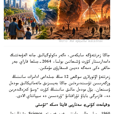
Фото: Жи арқылы жасалған
جاڭا زەرتتەۋگە سايكەس، ەگەر ەكولوگيالىق جانە الەۋمەتتىك
داعدارىستار كۇرت ۋشىعاتىن بولسا، 2064-جىلعا قاراي جەر
حالقى ەكى ەسەگە دەيىن قىسقارۋى مۇمكىن.
زەرتتەۋ اۆتورلارى سوڭعى 12 مىڭ جىلداعى ادامزات سانىنىڭ
وزگەرىسىن تۇسىندىرەتىن جاڭا بەيسىزىق ماتەماتيكالىق مودەل
ۇسىنعان. بۇل مودەل حالىق سانىنىڭ كۇرت ءوسۋ كەزەڭدەرىن
دە، قازىرگى باياۋ تۇراقتانۋ ءۇردىسىن دە سيپاتتاي الادى.
«قيامەت كۇنى» سەناريى قايتا ەسكە ءتۇستى