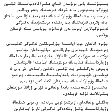
ينستيتۋتىنىڭ باس بولۋىمەن قىتاي عىلىم اكادەمياسىنىڭ كۋنمين
زوولوگيا ينستيتۋتى جانە شوقك قىزمەتتىك يتتەر ورتالىعى
بىرلەسىپ، «شىڭجاڭ وۆچاركاسىنىڭ تۇقىمدىق تازالىعىن ساقتاۋ
جانە ولاردى قىزمەتتىك يت رەتىندە ىرىكتەۋدىڭ نەگىزگى
تەحنولوگيالارىن ازىرلەۋ مەن قولدانۋ» جوباسىن ىسكە قوسقان
بولاتىن.
جۋىردا اتالعان جوبا اياسىندا جۇرگىزىلگەن نەگىزگى گەنومدىق
زەرتتەۋدىڭ ناتيجەلەرى جاريالاندى. ميلليونداعان مۋتاتسيا
نۇكتەسىنە جۇرگىزىلگەن تالداۋلار نەگىزىندە عالىمدار شىڭجاڭ
وۆچاركاسىنىڭ قىتايدىڭ سولتۇستىك ايماعىندا قالىپتاسقان
بايىرعى جەرگىلىكتى يت تۇقىمى ەكەنىن راستادى. ش و ق ك
قوعامدىق قاۋىپسىزدىك باسقارماسىنىڭ مالىمەتىنشە، زەرتتەۋ
شىڭجاڭ وۆچاركاسىنىڭ «سىرتتان اكەلىنگەن تۇقىمدى
جەتىلدىرۋ ناتيجەسىندە پايدا بولعانى» تۋرالى ۇزاققا سوزىلعان
پىكىرتالاسقا نۇكتە قويىلدى.
بەلگىلى بولعانداي، زەرتتەۋ توبى بىرنەشە اي بويى شىڭجاڭ
وۆچاركاسىنىڭ بۇكىل ولكەدەگى نەگىزگى تارالۋ ايماقتارىن