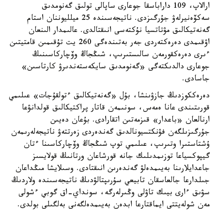
ارالاپ، 109 داراباسقا جوعارى ساپالى تولىق گەنومدىق
سەكۆەنيرلەۋ جۇرگىزدى. ناتيجەسىندە 25 ميلليوننان استام
گەنەتيكالىق مۋتاتسيا نۇكتەسى انىقتالدى. عالىمدار الىنعان
اۋقىمدى دەرەكتەردى جەر بەتىندەگى 260 يت تۇقىمىن قامتيتىن
ءىرى دەرەكقورمەن سالىستىرىپ، شىڭجاڭ وۆچاركاسىنىڭ
جوعارى دالدىكتەگى «گەنومدىق سايكەستەندىرۋ كارتاسىن»
جاسادى.
دەرەككوزدىڭ جازۋىنشا، بۇل «گەنەتيكالىق ءتولقۇجات» عىلىمي
قورىتىندى عانا ەمەس، سونىمەن قاتار پراكتيكالىق قولدانۋعا
ارنالعان «باعدار» قىزمەتىن اتقارادى. بۇعان دەيىن
جۇرگىزىلگەن فۋنكتسيونالدىق گەندەردى زەرتتەۋ ناتيجەلەرىمەن
ۇشتاستىرا وتىرىپ، عىلىمي توپ شىڭجاڭ وۆچاركاسىنا ءتان
گيپوكسياعا توزىمدىلىك جانە قورشاعان ورتانىڭ قولايسىز
جاعدايلارىنا بەيىمدەلۋ گەندەرىن انىقتادى. وسىلايشا مىڭداعان
جىلدارعا جالعاسقان تابيعي سۇرىپتالۋدىڭ ناتيجەسىندە ولاردىڭ
سۋىق ءارى بيىك تاۋلى وڭىرلەرگە، سونداي-اق گوبي ءشولى
مەن شولەيتتى ايماقتارعا ابدەن بەيىمدەلگەنى بەلگىلى بولدى.