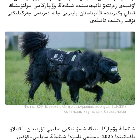
اۋقىمدى زەرتتەۋ ناتيجەسىندە شىڭجاڭ وۆچاركاسى سولتۇستىك
قىتاي وڭىرىندە قالىپتاسقان بايىرعى جانە دەربەس جەرگىلىكتى
تۇقىم رەتىندە تانىلدى.
Фото: ҚХР Шыңжаң Өндіріс-құрылыс корпусы (ШӨҚК)
Қоғамдық қауіпсіздік басқармасы
شىڭجاڭ وۆچاركاسىنىڭ شىعۋ تەگىن عىلىمي تۇرعىدان ناقتىلاۋ
ماقساتىندا 2025 -جىلعى تامىزدا شىڭجاڭ ساياسي-قۇقىق