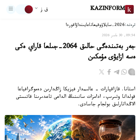
KAZINFORM
ق ز
ترەند:
2026-سايلاۋ
وقيعا
تاعايىنداۋ
اقوردا
09:54, 30 مامىر 2026
جەر بەتىندەگى حالىق 2064-جىلعا قاراي ەكى
ەسە ازايۋى مۇمكىن
استانا. قازاقپارات - عالىمدار فيزيكا زاڭدارىن دەموگرافياعا
قولدانا وتىرىپ، ادامزات سانىنىڭ الداعى تاعدىرىنا قاتىستى
الاڭداتارلىق بولجام جاسادى.