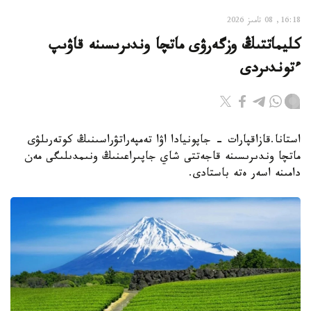
16:18, 08 تامىز 2026
كليماتتىڭ وزگەرۋى ماتچا وندىرىسىنە قاۋىپ
ءتوندىردى
استانا.قازاقپارات - جاپونيادا اۋا تەمپەراتۋراسىنىڭ كوتەرىلۋى
ماتچا وندىرىسىنە قاجەتتى شاي جاپىراعىنىڭ ونىمدىلىگى مەن
دامىنە اسەر ەتە باستادى.