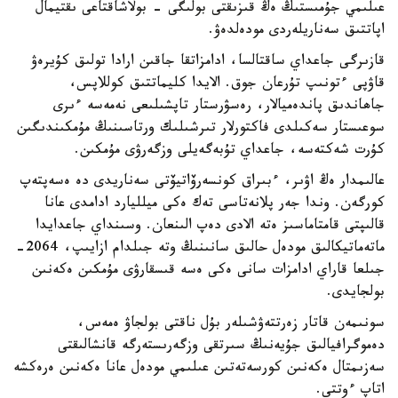
عىلىمي جۇمىستىڭ ەڭ قىزىقتى بولىگى - بولاشاقتاعى ىقتيمال
اپاتتىق سەناريلەردى مودەلدەۋ.
قازىرگى جاعداي ساقتالسا، ادامزاتقا جاقىن ارادا تولىق كۇيرەۋ
قاۋپى ءتونىپ تۇرعان جوق. الايدا كليماتتىق كوللاپس،
جاھاندىق پاندەميالار، رەسۋرستار تاپشىلىعى نەمەسە ءىرى
سوعىستار سەكىلدى فاكتورلار تىرشىلىك ورتاسىنىڭ مۇمكىندىگىن
كۇرت شەكتەسە، جاعداي تۇبەگەيلى وزگەرۋى مۇمكىن.
عالىمدار ەڭ اۋىر، ءبىراق كونسەرۆاتيۆتى سەناريدى دە ەسەپتەپ
كورگەن. وندا جەر پلانەتاسى تەك ەكى ميلليارد ادامدى عانا
قالىپتى قامتاماسىز ەتە الادى دەپ الىنعان. وسىنداي جاعدايدا
ماتەماتيكالىق مودەل حالىق سانىنىڭ وتە جىلدام ازايىپ، 2064-
جىلعا قاراي ادامزات سانى ەكى ەسە قىسقارۋى مۇمكىن ەكەنىن
بولجايدى.
سونىمەن قاتار زەرتتەۋشىلەر بۇل ناقتى بولجاۋ ەمەس،
دەموگرافيالىق جۇيەنىڭ سىرتقى وزگەرىستەرگە قانشالىقتى
سەزىمتال ەكەنىن كورسەتەتىن عىلىمي مودەل عانا ەكەنىن ەرەكشە
اتاپ ءوتتى.