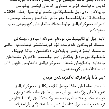
1960-جىلى عالىم حاينتس فون فەرستەر Science جۋرنالىندا
كەيىن «قيامەت كۇنى» سەناريى اتالعان ايگىلى بولجامىن
جاريالاعان ەدى. ول ماتەماتيكالىق ەكستراپولياتسيا ارقىلى 2026-
جىلدىڭ 13-قاراشاسىندا جەر حالقى شەكسىز وسىمگە جەتىپ،
ادامزات دەموگرافيالىق جارىلىستىڭ سالدارىنان كۇيرەيدى دەپ
ەسەپتەگەن.
الايدا بۇل اپوكاليپتيكالىق بولجام جۇزەگە اسپادى. ويتكەنى
الەمنىڭ كوپتەگەن ەلدەرىندە تۋۋ كورسەتكىشى تومەندەپ، حالىق
سانىنىڭ ءوسۋ قارقىنى باياۋلادى. دەگەنمەن، جاڭا فيزيكا-
ماتەماتيكالىق مودەل بەلگىلى ءبىر جاعىمسىز فاكتورلار تۋىنداعان
جاعدايدا باقىلاۋدان شىققان دەموگرافيالىق داعدارىس قاۋپى ءالى
دە ساقتالاتىنىن كورسەتەدى.
ءبىر عانا پارامەترگە نەگىزدەلگەن مودەل
عالىمدار جاساعان جاڭا مودەل كلاسسيكالىق دەموگرافيالىق
تەوريالاردان وزگەشە. بۇعان دەيىن حالىق سانىنىڭ ءوسۋى
كوبىنە ەكسپونەنتسيالدى نەمەسە لوگيستيكالىق زاڭدىلىقتارمەن
تۇسىندىرىلسە، بۇل ءتاسىل ءبىر عانا نەگىزگى پارامەترگە