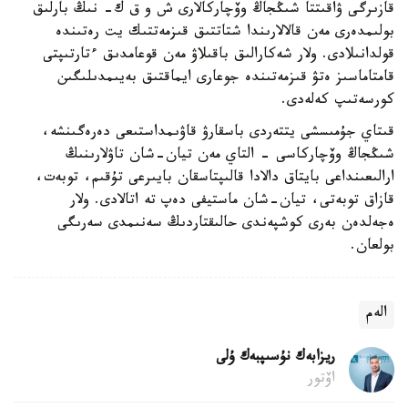
قازىرگى ۋاقىتتا شىڭجاڭ وۆچاركالارى ش و ق ك- نىڭ بارلىق
بولىمدەرى مەن قالالارىندا شتاتتىق قىزمەتتىك يت رەتىندە
قولدانىلادى. ولار شەكارالىق باقىلاۋ مەن قوعامدىق ءتارتىپتى
قامتاماسىز ەتۋ قىزمەتىندە جوعارى ايماقتىق بەيىمدىلىگىن
كورسەتىپ كەلەدى.
قىتاي جۇمىسشى يتتەردى باسقارۋ قاۋىمداستىعى دەرەگىنشە،
شىڭجاڭ وۆچاركاسى - التاي مەن تيان-شان تاۋلارىنىڭ
ارالىعىنداعى بايتاق دالادا قالىپتاسقان بايىرعى تۇقىم، توبەت،
قازاق توبەتى، تيان-شان ماستيفى دەپ تە اتالادى. ولار
ەجەلدەن بەرى كوشپەندى حالىقتاردىڭ سەنىمدى سەرىگى
بولعان.
الەم
ريزابەك نۇسىپبەك ۇلى
اۆتور