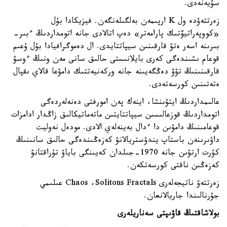
سۇيەنەدى.
زەرتتەۋدە ول K ارپىمەن بەلگىلەنگەن. فيزيكادا بۇل
«كووپەراتيۆتىك پارامەتر» دەپ اتالادى جانە اتومداردىڭ ءبىر-
بىرىنە اسەر ەتۋ قارقىنىن سيپاتتايدى. ال دەموگرافيادا بۇل ۇعىم
قوعام ىشىندەگى كەرى بايلانىستى حالىق سانى مەن ونىڭ ءوسۋ
قارقىنىنىڭ تۋۋ دەڭگەيىنە جانە وركەنيەتتىك دامۋعا قالاي ىقپال
ەتەتىنىن كورسەتەدى.
عالىمداردىڭ ايتۋىنشا، اينەك پەن امورفتى دەنەلەردەگى
اتومداردىڭ قوزعالىسىن سيپاتتايتىن ماتەماتيكالىق زاڭدار ادامزات
قوعامىنىڭ دامۋىن دا ءدال بەينەلەي الادى. مودەل نەوليت
داۋىرىنەن باستاپ يندۋستريالانۋ كەزەڭىندەگى حالىق سانىنىڭ
كۇرت ارتۋىن جانە 1970-جىلدان كەيىنگى باياۋ تۇراقتانۋ
كەزەڭىن ناقتى كورسەتكەن.
زەرتتەۋ ناتيجەلەرى Chaos ،Solitons Fractals عىلىمي
جۋرنالىندا جاريالانعان.
بولاشاقتىڭ قاۋىپتى سەناريلەرى