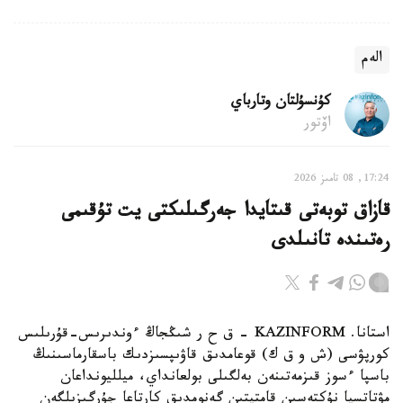
الەم
كۇنسۇلتان وتارباي
اۆتور
17:24, 08 تامىز 2026
قازاق توبەتى قىتايدا جەرگىلىكتى يت تۇقىمى
رەتىندە تانىلدى
استانا. KAZINFORM – ق ح ر شىڭجاڭ ءوندىرىس-قۇرىلىس
كورپۋسى (ش و ق ك) قوعامدىق قاۋىپسىزدىك باسقارماسىنىڭ
باسپا ءسوز قىزمەتىنەن بەلگىلى بولعانداي، ميلليونداعان
مۋتاتسيا نۇكتەسىن قامتيتىن گەنومدىق كارتاعا جۇرگىزىلگەن