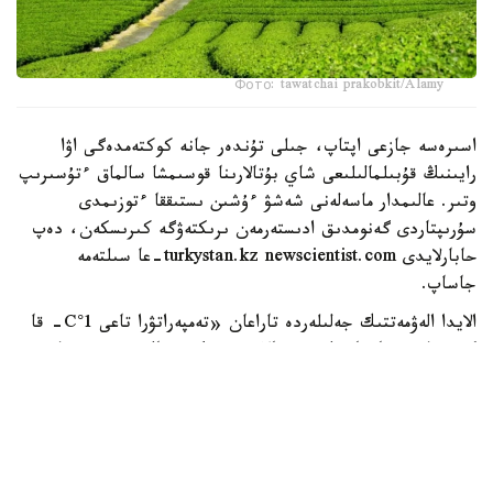
Фото: tawatchai prakobkit/Alamy
اسىرەسە جازعى اپتاپ، جىلى تۇندەر جانە كوكتەمدەگى اۋا
رايىنىڭ قۇبىلمالىلىعى شاي بۇتالارىنا قوسىمشا سالماق ءتۇسىرىپ
وتىر. عالىمدار ماسەلەنى شەشۋ ءۇشىن ىستىققا ءتوزىمدى
سۇرىپتاردى گەنومدىق ادىستەرمەن ىرىكتەۋگە كىرىسكەن، دەپ
حابارلايدى turkystan.kz newscientist.com-عا سىلتەمە
جاساپ.
الايدا الەۋمەتتىك جەلىلەردە تاراعان «تەمپەراتۋرا تاعى 1°C- قا
كوتەرىلسە، ماتچا مۇلدە جوعالادى» دەگەن مالىمدەمەنى عىلىمي
تۇرعىدان دالەلدەنگەن بولجام دەۋگە بولمايدى. قازىرگى
زەرتتەۋلەر كليماتتىڭ جىلىنۋى ءونىم كولەمىن ازايتىپ، جوعارى
ساپالى ماتچانىڭ ءدامىن وزگەرتۋى مۇمكىن ەكەنىن كورسەتەدى.
ءبىراق ناقتى ءبىر گرادۋسقا بايلانعان جويىلۋ شەگى انىقتالعان
جوق.