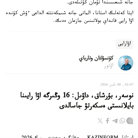
جانە شىعىسىندا تۇمان كۇتىلەدى.
ايتا كەتەلىك استانا، الماتى جانە شىمكەنتتە الداعى ءۇش كۇندە
اۋا رايى قانداي بولاتىنىن جازعان ەدىك.
اۋارايى
كۇنسۇلتان وتارباي
اۆتور
10:07, 06 تامىز 2026
نوسەر، بۇرشاق، داۋىل: 16 وڭىرگە اۋا رايىنا
بايلانىستى ەسكەرتۋ جاسالدى