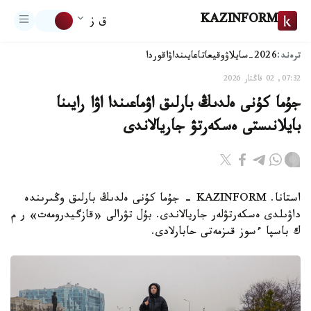
KAZINFORM
ق ز
ترەند:
2026-سايلاۋ
وقيعا
تاعايىنداۋ
اقوردا
07:32, 02 قاڭتار 2026
جۇما كۇنى ەلدىڭ بارلىق اۋماعىندا اۋا رايىنا
بايلانىستى ەسكەرتۋ جاريالاندى
استانا. KAZINFORM - جۇما كۇنى ەلدىڭ بارلىق وڭىرىندە
داۋىلدى ەسكەرتۋلەر جاريالاندى. بۇل تۋرالى «قازگيدرومەت» ر م
ك باسپا ءسوز قىزمەتى حابارلادى.