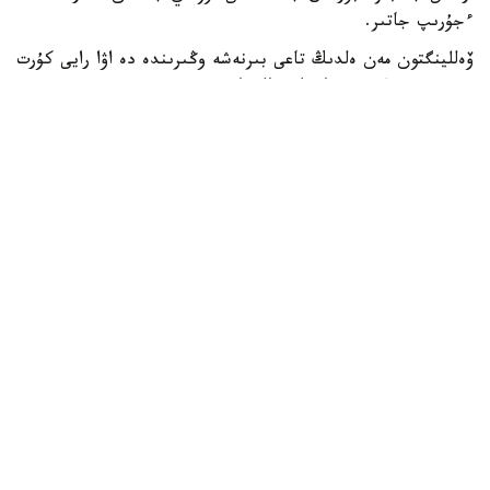
ءجۇرىپ جاتىر.
ۆەللينگتون مەن ەلدىڭ تاعى بىرنەشە وڭىرىندە دە اۋا رايى كۇرت
سۋىتىپ، قولايسىز جاعداي قالىپتاستى.
جاڭا زەلانديانىڭ مەتەورولوگيالىق قىزمەتى تۇندە اۋا
تەمپەراتۋراسى ودان ءارى تومەندەيتىنىن ەسكەرتتى. سونىڭ
سالدارىنان قاتتى ۇسىك بولىپ، جولداردا كوكتايعاقتىڭ پايدا
بولۋ قاۋپى جوعارى.