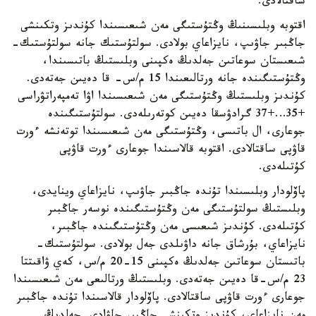
ساقتالادى.
اقتوبە وبلىسىنىڭ وڭتۇستىگى مەن شىعىسىندا كۇندىز وتكىنشى
جاڭبىر جاۋىپ، نايزاعاي بولادى. سولتۇستىك جانە سولتۇستىك-
شىعىستان سوعاتىن جەلدىڭ ەكپىنى وبلىستىڭ باتىسىندا،
وڭتۇستىگىندە جانە ورتالىعىندا 15 م/س- قا دەيىن جەتەدى.
كۇندىز وبلىستىڭ وڭتۇستىگى مەن شىعىسىندا اۋا تەمپەراتۋراسى
+35…+37 گرادۋسقا دەيىن كوتەرىلەدى. سولتۇستىگىندە
جوعارى، ال باتىسى، وڭتۇستىگى مەن شىعىسىندا توتەنشە ءورت
قاۋپى ساقتالادى. اقتوبە قالاسىندا جوعارى ءورت قاۋپى
كۇتىلەدى.
پاۆلودار وبلىسىندا تۇندە جاڭبىر جاۋىپ، نايزاعاي وينايدى،
وبلىستىڭ سولتۇستىگى مەن وڭتۇستىگىندە نوسەر جاڭبىر
كۇتىلەدى. كۇندىز شىعىسى مەن وڭتۇستىگىندە جاڭبىر،
نايزاعاي، بۇرشاق جانە داۋىلدى جەل بولادى. سولتۇستىك-
باتىستان سوعاتىن جەلدىڭ ەكپىنى 15-20 م/س، كەي ۋاقىتتا
23 م/س-قا دەيىن جەتەدى. وبلىستىڭ ورتالىعى مەن شىعىسىندا
جوعارى ءورت قاۋپى ساقتالادى. پاۆلودار قالاسىندا تۇندە جاڭبىر