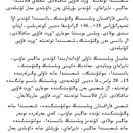
شىعىسىندا توتەنشە ءورت قاۋپى ساقتالادى. سەمەي قالاسىندا
جاڭبىر، نايزاعاي، كۇندىز بۇرشاق پەن داۋىلدى جەل كۇتىلەدى.
باتىس قازاقستان وبلىسىنىڭ وڭتۇستىك-باتىسىندا كۇندىز اۋا
تەمپەراتۋراسى 35+…36+ گرادۋسقا دەيىن كوتەرىلىپ، اپتاپ
ىستىق بولادى. وبلىس بويىنشا جوعارى ءورت قاۋپى ساقتالادى،
ال باتىسى مەن وڭتۇستىك-شىعىسىندا توتەنشە ءورت قاۋپى
كۇتىلەدى.
جامبىل وبلىسىنىڭ تاۋلى اۋداندارىندا كۇندىز جاڭبىر جاۋىپ،
نايزاعاي وينايدى. جەلدىڭ ەكپىنى وبلىستىڭ وڭتۇستىك-
باتىسىندا، سولتۇستىك- شىعىسىندا جانە تاۋلى وڭىرلەرىندە
15- 20 م/س-قا دەيىن كۇشەيەدى. وبلىستىڭ باسىم بولىگىندە
توتەنشە، ال شىعىسى مەن وڭتۇستىگىندە جوعارى ءورت قاۋپى
ساقتالادى. تاراز قالاسىندا توتەنشە ءورت قاۋپى جاريالانعان.
شىعىس قازاقستان وبلىسىنىڭ سولتۇستىگىندە، شىعىسىندا جانە
وڭتۇستىگىندە تۇندە جاڭبىر جاۋىپ، كەي جەرلەردە نوسەر
جاڭبىر بولادى. كۇندىز وبلىستىڭ باتىسىندا، سولتۇستىگىندە
جانە شىعىسىندا جاڭبىر، نايزاعاي، بۇرشاق جانە داۋىلدى جەل