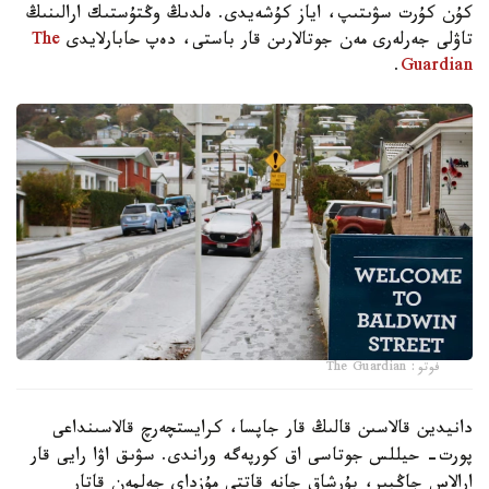
كۇن كۇرت سۋىتىپ، اياز كۇشەيدى. ەلدىڭ وڭتۇستىك ارالىنىڭ
تاۋلى جەرلەرى مەن جوتالارىن قار باستى، دەپ حابارلايدى
The
.
Guardian
فوتو: The Guardian
دانيدين قالاسىن قالىڭ قار جاپسا، كرايستچەرچ قالاسىنداعى
پورت- حيللس جوتاسى اق كورپەگە وراندى. سۋىق اۋا رايى قار
ارالاس جاڭبىر، بۇرشاق جانە قاتتى مۇزداي جەلمەن قاتار