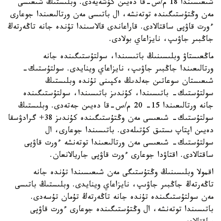
شىعىسىندا 18 م/س-قا دەيىن كۇشەيەدى. وبلىستىڭ شىعىسى
مەن وڭتۇستىگىندە توتەنشە، ال باتىسى مەن ورتالىعىندا جوعارى
ءورت قاۋپى ساقتالادى. قاراعاندى قالاسىندا تۇندە جانە تاڭەرتەڭ
جاڭبىر جاۋىپ، نايزاعاي بولادى.
ماڭعىستاۋ وبلىسىنىڭ باتىسىندا، سولتۇستىگىندە جانە
ورتالىعىندا جاڭبىر جاۋىپ، نايزاعاي وينايدى. سولتۇستىك-
شىعىستان سوعاتىن جەلدىڭ ەكپىنى تۇندە وبلىستىڭ
سولتۇستىك- باتىسىندا، كۇندىز باتىسىندا، سولتۇستىگىندە
جانە ورتالىعىندا 15- 20 م/س-قا دەيىن جەتەدى. وبلىستىڭ
سولتۇستىك- شىعىسى مەن وڭتۇستىگىندە كۇندىز 38+ گرادۋسقا
دەيىن اپتاپ ىستىق كۇتىلەدى. باتىسىندا جوعارى، ال
سولتۇستىك- شىعىسى مەن ورتالىعىندا توتەنشە ءورت قاۋپى
ساقتالادى. اقتاۋدا جوعارى ءورت قاۋپى جاريالانعان.
اقمولا وبلىسىنىڭ وڭتۇستىگى مەن شىعىسىندا تۇندە جانە
تاڭەرتەڭ جاڭبىر جاۋىپ، نايزاعاي وينايدى. وبلىستىڭ باتىسى
مەن سولتۇستىگىندە تۇندە جانە تاڭەرتەڭ تۇمان تۇسەدى.
باتىسىندا توتەنشە، ال وڭتۇستىگىندە جوعارى ءورت قاۋپى