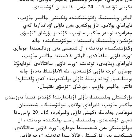
مەن نايزاعاي، كۇندىز وتكىنشى جاڭبىر جاۋادى. جەلدىڭ
ەكپىنى تۇندە 15- 20 م/س-قا دەيىن كۇشەيەدى.
الماتى وبلىسىنىڭ وڭتۇستىگىندە وتكىنشى جاڭبىر جاۋىپ،
نايزاعاي بولادى. تاۋ بوكتەرى مەن تاۋلى اۋدانداردا كەي
جەرلەردە نوسەر جاڭبىر جاۋىپ، كۇندىز بۇرشاق ءتۇسۋى
مۇمكىن. وبلىستىڭ باتىسىندا، سولتۇستىگىندە جانە
وڭتۇستىگىندە توتەنشە، ال شىعىسى مەن ورتالىعىندا جوعارى
ءورت قاۋپى ساقتالادى. الماتى قالاسىندا جاڭبىر جاۋىپ،
نايزاعاي وينايدى، توتەنشە ءورت قاۋپى ساقتالادى. قونايەۆتا
جوعارى ءورت قاۋپى كۇتىلەدى. ىلە الاتاۋىنىڭ مەدەۋ جانە
بوستاندىق اۋداندارىنىڭ تاۋلى بولىكتەرىندە كەي ۋاقىتتاردا
قاتتى جاڭبىر جاۋىپ، بۇرشاق ءتۇسۋى ىقتيمال.
تۇركىستان وبلىسىنىڭ تاۋلى اۋداندارىندا كۇندىز قىسقا مەرزىمدى
جاڭبىر جاۋىپ، نايزاعاي بولادى. سولتۇستىك- شىعىستان
سوعاتىن جەلدىڭ ەكپىنى تاۋلى وڭىرلەردە 15- 20 م/س-قا
دەيىن كۇشەيەدى. وبلىستىڭ باسىم بولىگىندە توتەنشە، ال
سولتۇستىگى مەن شىعىسىندا جوعارى ءورت قاۋپى ساقتالادى.
شىمكەنت پەن تۇركىستان قالالارىندا توتەنشە ءورت قاۋپى