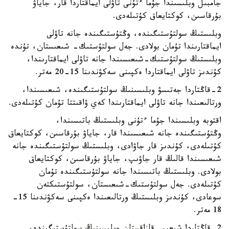
جامبىل وبلىسىندا جۇما ءتۇنى تاۋلى ايماقتاردا قار، جاياۋ
بۇرقاسىن، كوكتايعاق كۇتىلەدى.
وبلىستىڭ سولتۇستىگىندە، وڭتۇستىگىندە جانە تاۋلى
ايماقتارىندا تۇمان بولادى. جەل سولتۇستىك- شىعىستان، تۇندە
وبلىستىڭ سولتۇستىك-شىعىسىندا جانە تاۋلى ايماقتارىندا،
كۇندىز تاۋلى ايماقتاردا ەكپىنى سەكۋندىنا 15-20 مەتر.
2-قاڭتاردا جەتىسۋ وبلىسىنىڭ سولتۇستىگىندە، شىعىسىندا،
ورتالىعىندا جانە تاۋلى ايماقتارىندا كەي ۋاقىتتا تۇمان كۇتىلەدى.
اقتوبە وبلىسىندا جۇما ءتۇنى وبلىستىڭ باتىسىندا،
وڭتۇستىگىندە جانە شىعىسىندا قار، جاياۋ بۇرقاسىن، كوكتايعاق
كۇتىلەدى، كۇندىز قار جاۋادى، وبلىستىڭ سولتۇستىگىندە جانە
شىعىسىندا قالىڭ قار جاۋىپ، جاياۋ بۇرقاسىن، كوكتايعاق
بولادى. وبلىستىڭ باتىسىندا جانە سولتۇستىگىندە تۇمان
كۇتىلەدى. جەل سولتۇستىك-شىعىستان، سولتۇستىكتەن
سوعادى، كۇندىز وبلىستىڭ ورتالىعىندا ەكپىنى سەكۋندىنا 15-
18 مەتر.