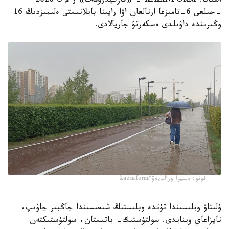
استانا. KAZINFORM - «قازگيدرومەت» ر م ك 2026
-جىلعى 6-تامىزعا ارنالعان اۋا رايىنا بايلانىستى ەلىمىزدىڭ 16
وڭىرىندە داۋىلدى ەسكەرتۋ جاريالادى.
فوتو: ەلميرا ورالبايەۆا/kazinform
ۇلىتاۋ وبلىسىندا تۇندە وبلىستىڭ شىعىسىندا جاڭبىر جاۋىپ،
نايزاعاي وينايدى. سولتۇستىك- باتىستان، سولتۇستىكتەن