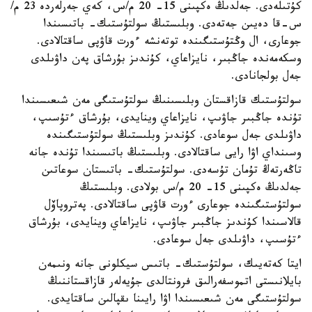
كۇتىلەدى. جەلدىڭ ەكپىنى 15- 20 م/س، كەي جەرلەردە 23 م/
س-قا دەيىن جەتەدى. وبلىستىڭ سولتۇستىك- باتىسىندا
جوعارى، ال وڭتۇستىگىندە توتەنشە ءورت قاۋپى ساقتالادى.
وسكەمەندە جاڭبىر، نايزاعاي، كۇندىز بۇرشاق پەن داۋىلدى
جەل بولجانادى.
سولتۇستىك قازاقستان وبلىسىنىڭ سولتۇستىگى مەن شىعىسىندا
تۇندە جاڭبىر جاۋىپ، نايزاعاي وينايدى، بۇرشاق ءتۇسىپ،
داۋىلدى جەل سوعادى. كۇندىز وبلىستىڭ سولتۇستىگىندە
وسىنداي اۋا رايى ساقتالادى. وبلىستىڭ باتىسىندا تۇندە جانە
تاڭەرتەڭ تۇمان تۇسەدى. سولتۇستىك- باتىستان سوعاتىن
جەلدىڭ ەكپىنى 15- 20 م/س بولادى. وبلىستىڭ
سولتۇستىگىندە جوعارى ءورت قاۋپى ساقتالادى. پەتروپاۆل
قالاسىندا كۇندىز جاڭبىر جاۋىپ، نايزاعاي وينايدى، بۇرشاق
ءتۇسىپ، داۋىلدى جەل سوعادى.
ايتا كەتەيىك، سولتۇستىك- باتىس سيكلونى جانە ونىمەن
بايلانىستى اتموسفەرالىق فرونتالدى جۇيەلەر قازاقستاننىڭ
سولتۇستىگى مەن شىعىسىندا اۋا رايىنا ىقپالىن ساقتايدى.