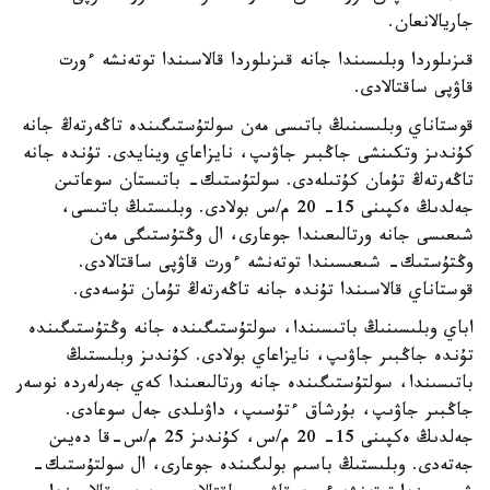
جاريالانعان.
قىزىلوردا وبلىسىندا جانە قىزىلوردا قالاسىندا توتەنشە ءورت
قاۋپى ساقتالادى.
قوستاناي وبلىسىنىڭ باتىسى مەن سولتۇستىگىندە تاڭەرتەڭ جانە
كۇندىز وتكىنشى جاڭبىر جاۋىپ، نايزاعاي وينايدى. تۇندە جانە
تاڭەرتەڭ تۇمان كۇتىلەدى. سولتۇستىك- باتىستان سوعاتىن
جەلدىڭ ەكپىنى 15- 20 م/س بولادى. وبلىستىڭ باتىسى،
شىعىسى جانە ورتالىعىندا جوعارى، ال وڭتۇستىگى مەن
وڭتۇستىك- شىعىسىندا توتەنشە ءورت قاۋپى ساقتالادى.
قوستاناي قالاسىندا تۇندە جانە تاڭەرتەڭ تۇمان تۇسەدى.
اباي وبلىسىنىڭ باتىسىندا، سولتۇستىگىندە جانە وڭتۇستىگىندە
تۇندە جاڭبىر جاۋىپ، نايزاعاي بولادى. كۇندىز وبلىستىڭ
باتىسىندا، سولتۇستىگىندە جانە ورتالىعىندا كەي جەرلەردە نوسەر
جاڭبىر جاۋىپ، بۇرشاق ءتۇسىپ، داۋىلدى جەل سوعادى.
جەلدىڭ ەكپىنى 15- 20 م/س، كۇندىز 25 م/س-قا دەيىن
جەتەدى. وبلىستىڭ باسىم بولىگىندە جوعارى، ال سولتۇستىك-