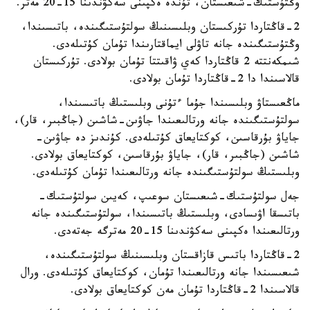
وڭتۇستىك-شىعىستان، تۇندە ەكپىنى سەكۋندىنا 15-20 مەتر.
2-قاڭتاردا تۇركىستان وبلىسىنىڭ سولتۇستىگىندە، باتىسىندا،
وڭتۇستىگىندە جانە تاۋلى ايماقتارىندا تۇمان كۇتىلەدى.
شىمكەنتتە 2 قاڭتاردا كەي ۋاقىتتا تۇمان بولادى. تۇركىستان
قالاسىندا دا 2-قاڭتاردا تۇمان بولادى.
ماڭعىستاۋ وبلىسىندا جۇما ءتۇنى وبلىستىڭ باتىسىندا،
سولتۇستىگىندە جانە ورتالىعىندا جاۋىن-شاشىن (جاڭبىر، قار)،
جاياۋ بۇرقاسىن، كوكتايعاق كۇتىلەدى. كۇندىز دە جاۋىن-
شاشىن (جاڭبىر، قار)، جاياۋ بۇرقاسىن، كوكتايعاق بولادى.
وبلىستىڭ سولتۇستىگىندە جانە ورتالىعىندا تۇمان كۇتىلەدى.
جەل سولتۇستىك-شىعىستان سوعىپ، كەيىن سولتۇستىك-
باتىسقا اۋىسادى، وبلىستىڭ باتىسىندا، سولتۇستىگىندە جانە
ورتالىعىندا ەكپىنى سەكۋندىنا 15-20 مەترگە جەتەدى.
2-قاڭتاردا باتىس قازاقستان وبلىسىنىڭ سولتۇستىگىندە،
شىعىسىندا جانە ورتالىعىندا تۇمان، كوكتايعاق كۇتىلەدى. ورال
قالاسىندا 2-قاڭتاردا تۇمان مەن كوكتايعاق بولادى.