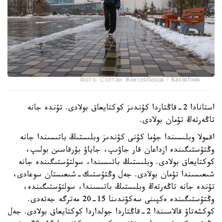
Фото: Солтан Жексенбеков / Kazinform
استانادا 2-قاڭتاردا كۇندىز كوكتايعاق بولادى. تۇندە جانە
تاڭەرتەڭ تۇمان بولادى.
اقمولا وبلىسىندا جۇما كۇنى كۇندىز وبلىستىڭ باتىسىندا جانە
وڭتۇستىگىندە ازداعان قار جاۋىپ، جاياۋ بۇرقاسىن بولىپ،
كوكتايعاق بولادى. وبلىستىڭ باتىسىندا، سولتۇستىگىندە جانە
شىعىسىندا تۇمان بولادى. جەل وڭتۇستىك-شىعىستان سوعادى،
تۇندە جانە تاڭەرتەڭ وبلىستىڭ باتىسىندا، سولتۇستىگىندە،
وڭتۇستىگىندە ەكپىنى سەكۋندىنا 15-20 مەترگە جەتەدى.
كوكشەتاۋ قالاسىندا 2-قاڭتاردا جولداردا كوكتايعاق بولادى. جەل