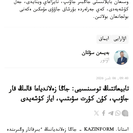
وسىعان بايلانىستى جاڭبىر جاۋىپ، نايزاعاي وينايدى، جەل
كۇشەيەدى، كەي جەرلەردە بۇرشاق جاۋۋى مۇمكىن ەكەنى
بولجانعان بولاتىن.
اۋارايى
ايماق
بەيسەن سۇلتان
اۆتور
09:40, 06 تامىز 2026
تابيعاتتىڭ توسىنسىيى: جاڭا زەلاندياعا قالىڭ قار
جاۋىپ، كۇن كۇرت سۋىتىپ، اياز كۇشەيدى
استانا. KAZINFORM - جاڭا زەلانديانىڭ ءبىرقاتار وڭىرىندە