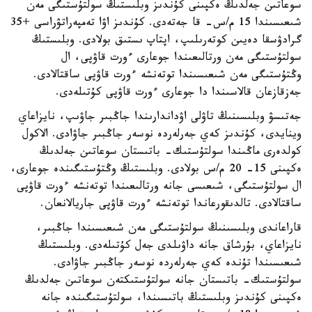
سوعاتىن جەلدىڭ ەكپىنى كۇندىز وبلىستىڭ سولتۇستىگى مەن
شىعىسىندا 15 م/س- قا جەتەدى. كۇندىز اۋا تەمپەراتۋراسى +35
گرادۋسقا دەيىن كوتەرىلىپ، اپتاپ ىستىق بولادى. وبلىستىڭ
سولتۇستىگى مەن ورتالىعىندا جوعارى ءورت قاۋپى، ال
وڭتۇستىگى مەن شىعىسىندا توتەنشە ءورت قاۋپى ساقتالادى.
جەزقازعان قالاسىندا دا جوعارى ءورت قاۋپى كۇتىلەدى.
جەتىسۋ وبلىسىنىڭ تاۋلى اۋداندارىندا جاڭبىر جاۋىپ، نايزاعاي
وينايدى، كۇندىز كەي جەرلەردە نوسەر جاڭبىر جاۋادى. الاكول
كولدەرى ماڭىندا سولتۇستىك- باتىستان سوعاتىن جەلدىڭ
ەكپىنى 15- 20 م/س بولادى. وبلىستىڭ وڭتۇستىگىندە جوعارى،
ال سولتۇستىگى، شىعىسى جانە ورتالىعىندا توتەنشە ءورت قاۋپى
ساقتالادى. تالدىقورعاندا توتەنشە ءورت قاۋپى جاريالانعان.
قاراعاندى وبلىسىنىڭ سولتۇستىگى مەن شىعىسىندا جاڭبىر،
نايزاعاي، بۇرشاق جانە داۋىلدى جەل كۇتىلەدى. وبلىستىڭ
شىعىسىندا تۇندە كەي جەرلەردە نوسەر جاڭبىر جاۋادى.
سولتۇستىك- باتىستان جانە سولتۇستىكتەن سوعاتىن جەلدىڭ
ەكپىنى كۇندىز وبلىستىڭ باتىسىندا، سولتۇستىگىندە جانە