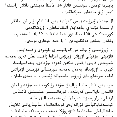
پايىزعا تومەن. سونىمەن قاتار 14 جاسقا دەيىنگى بالالار اراسىندا
ءبىر اۋرۋ جاعدايى تىركەلگەن.
ال جەدەل ۆيرۋستىق س گەپاتيتىمەن 14 ادام اۋىرعان. بالالار
اراسىندا مۇنداي جاعدايلار انىقتالماعان. اۋرۋشاڭدىق
كورسەتكىشى 100 مىڭ تۇرعىنعا شاققاندا 0,89 عا جەتىپ،
وتكەن جىلعى دەڭگەيدەن 1,4 ەسە جوعارى بولدى.
- ۆيرۋستىق ۆ جانە س گەپاتيتتەرى باۋىردى زاقىمدايتىن
قاۋىپتى جۇقپالى اۋرۋلار. ۆيرۋس اعزاعا زاقىمدانعان تەرى نەمەسە
شىرىشتى قابىق ارقىلى ەنگەن كەزدە جۇعادى. ينفەكسيانىڭ
كوزى - اۋرۋدىڭ جەدەل نەمەسە سوزىلمالى تۇرىمەن اۋىراتىن
ادام، سونداي-اق ۆيرۋس تاسىمالداۋشىسى، - دەدى مامان.
سونىمەن قاتار جاننا پراليەۆا جۇقتىرۋ كوبىنەسە جۇقتىرىلعان
قانمەن بايلانىس كەزىندە، قورعانىسسىز جىنىستىق قاتىناس
ارقىلى، زارارسىزداندىرىلماعان مەديتسينالىق جانە
كوسمەتولوگيالىق قۇرالداردى قولدانعاندا، سانيتاريالىق تالاپتار
ساقتالماعان جاعدايدا تاتۋيروۆكا نەمەسە پيرسينگ جاساتقاندا،