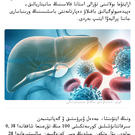
ازايتۋعا بولاتىنى تۋرالى استانا قالاسىنىڭ سانيتاريالىق-
ەپيدەميولوگيالىق باقىلاۋ دەپارتامەنتى باسشىسىنىڭ ورىنباسارى
جاننا پراليەۆا ايتىپ بەردى.
فوتو: دەنساۋلىق ساقتاۋ مينيسترلىگى
ونىڭ ايتۋىنشا، جەدەل ۆيرۋستىق ۆ گەپاتيتىمەن
سىرقاتتانۋشىلىق كورسەتكىشى 100 مىڭ تۇرعىنعا شاققاندا 0,38
بولدى. بۇل وتكەن جىلدىڭ وسى كەزەڭىمەن سالىستىرعاندا 28