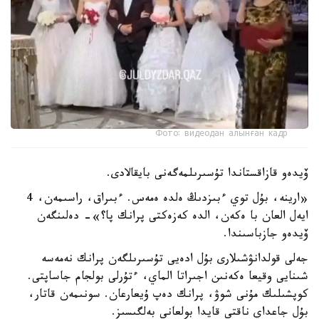
Фото: видеодан алынған кадр
ۆيدەو قازاقستاندا تۇسىرىلمەگەنى بايقالادى.
«ارينە، بۇل توي ءبىزدىڭ ەلدە ەمەس. ءبىراق، راسىمەن، 4
ايەل العان با ەكەن، الدە كەزەكتى پرانك پا؟»- دەلىنگەن
ۆيدەو جازباسىندا.
جەلى قولدانۋشىلارى بۇل ادەيى تۇسىرىلگەن پرانك نەمەسە
شىنايى وقيعا ەكەنىن اجىراتا الماي، ءتۇرلى بولجام جاساپتى.
كوپشىلىك مۇنى شوۋ، پرانك دەپ ۇيعارعان. سونىمەن قاتار،
بۇل جاعداي ناقتى قايدا بولعانى بەلگىسىز.