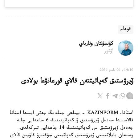
قوعام
كۇنسۇلتان وتارباي
اۆتور
14:10, 06 تامىز 2026
ۆيرۋستىق گەپاتيتتەن قالاي قورعانۋعا بولادى
استانا. KAZINFORM - بيىلعى جىلدىڭ جەتى ايىندا استانا
قالاسىندا جەدەل ۆيرۋستىق ۆ گەپاتيتىنىڭ 6 جاعدايى جانە
جەدەل ۆيرۋستىق س گەپاتيتىنىڭ 14 جاعدايى تىركەلدى.
وسىعان بايلانىستى ۆيرۋستىق گەپاتيتتى جۇقتىرۋ قاۋپىن قالاي