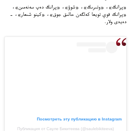
«پرانك»، «وتىرىك»، «شوۋ»، «پرانك دەپ سەنەمىن»،
«پرانك قوي تويعا كەلگەن حالىق جوق»، «كينو شىعار»، -
دەيدى ولار.
Посмотреть эту публикацию в Instagram
Публикация от Сауле Бикитеева (@saulebikiteeva)