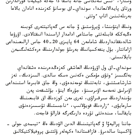
ۇستارا، ءتىس شەتكاسى جانە باسقا دا جەكە گيگيەنا قۇرالدارىن
ورتاق پايدالانعاندا، سونداي-اق بوسانۋ كەزىندە انادان بالاعا
بەرىلەتىنىن اتاپ ءوتتى.
ونىڭ ايتۋىنشا، ۆيرۋستىق ۆ جانە س گەپاتيتتەرى كوبىنە
ەڭبەككە قابىلەتتى جاستاعى ادامدار اراسىندا انىقتالادى. اۋرۋعا
شالدىققانداردىڭ شامامەن 64 پايىزى 20-40 جاس ارالىعىنداعى
ازاماتتار. بۇل ينفەكسيانىڭ بەرىلۋ جولدارىنىڭ ەرەكشەلىگىمەن
بايلانىستى.
سونداي-اق ول اۋرۋدىڭ العاشقى كەزەڭدەرىندە ەشقانداي
بەلگىسىز ءوتۋى مۇمكىن ەكەنىن ەسكە سالدى. السىزدىك، تەز
شارشاعىشتىق، تابەتتىڭ تومەندەۋى، وڭ جاق قابىرعا استىنداعى
اۋىرلىق نەمەسە اۋىرسىنۋ، جۇرەك اينۋ، بۇلشىقەت پەن
بۋىنداردىڭ سىرقىراۋى، تەرى مەن كوزدىڭ اق قابىعىنىڭ
سارعايۋى، ءزاردىڭ قويۋلانىپ، ءناجىستىڭ تۇسسىزدەنۋى
بايقالسا، مىندەتتى تۇردە دارىگەرگە قارالۋ قاجەت.
جاننا پراليەۆا ۆ گەپاتيتىنىڭ الدىن الۋدىڭ ەڭ ءتيىمدى جولى -
ۆاكسينا سالدىرۋ. قازاقستاندا ەكپەلەر ۇلتتىق پروفيلاكتيكالىق