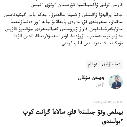
قارسى تولىق ۆاكسيناتسيا كۋرسىنان ءوتۋى ءتيىس.
جاننا پراليەۆا ۋاقىتىلى ۆاكسينا سالدىرۋ، جەكە باس گيگيەناسىن
ساقتاۋ، ستەريلدى قۇرالداردى پايدالانۋ جانە ءوز دەنساۋلىعىنا
جاۋاپكەرشىلىكپەن قاراۋ ۆيرۋستىق گەپاتيتتەردى جۇقتىرۋ قاۋپىن
ەداۋىر تومەندەتىپ، اۋرۋدىڭ اۋىر اسقىنۋلارىنىڭ الدىن الۋعا
مۇمكىندىك بەرەتىنىن اتاپ ءوتتى.
دەنساۋلىق
قوعام
بەيسەن سۇلتان
اۆتور
13:39, 06 تامىز 2026
بيىلعى وقۋ جىلىندا قاي سالاعا گرانت كوپ
ءبولىندى