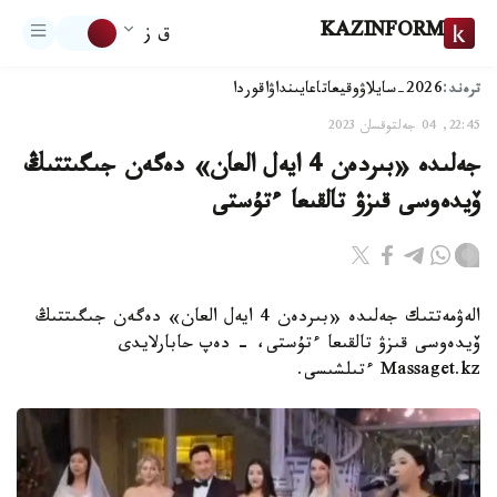
KAZINFORM
ق ز
ترەند:
2026-سايلاۋ
وقيعا
تاعايىنداۋ
اقوردا
22:45, 04 جەلتوقسان 2023
جەلىدە «بىردەن 4 ايەل العان» دەگەن جىگىتتىڭ
ۆيدەوسى قىزۋ تالقىعا ءتۇستى
الەۋمەتتىك جەلىدە «بىردەن 4 ايەل العان» دەگەن جىگىتتىڭ
ۆيدەوسى قىزۋ تالقىعا ءتۇستى، - دەپ حابارلايدى
Massaget.kz ءتىلشىسى.