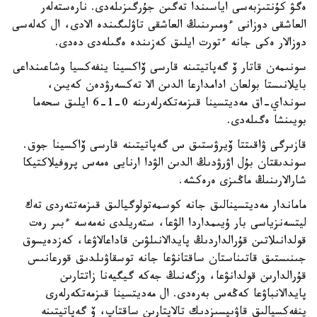
ەگۋ كۇنتىزبەسى اياسىندا تەگىن جۇرگىزىلەدى. نارەستەلەر
العاشقى دوزانى ءومىرىنىڭ العاشقى تاۋلىگىندە الادى، ال كەلەسى
دوزالار ەكى جانە ءتورت ايلىق كەزىندە ەگىلەدى دەدى.
سونىمەن قاتار ۆ گەپاتيتىنە قارسى ۆاكسينا ينفەكسيا وشاعىنداعى
بايلانىستا بولعان ادامدارعا الدىن الا تەكسەرۋدەن كەيىن،
سونداي-اق مەديتسينا قىزمەتكەرلەرىنە 0-1-6 ايلىق سحەما
بويىنشا ەگىلەدى.
قازىرگى ۋاقىتتا ۆيرۋستىق س گەپاتيتىنە قارسى ۆاكسينا جوق.
سوندىقتان بۇل اۋرۋدىڭ الدىن الۋدا ارنايى ەمەس پروفيلاكتيكا
شارالارىنىڭ ماڭىزى ەرەكشە.
ماماندار مەديتسينالىق جانە كوسمەتولوگيالىق قىزمەتتەردى تەك
ليتسەنزياسى بار ۇيىمداردا الۋعا، ستەريلدى نەمەسە ءبىر رەت
قولدانىلاتىن قۇرالداردىڭ پايدالانىلۋىن قاداعالاۋعا، كەزدەيسوق
جىنىستىق قاتىناستان ساقتانۋعا جانە توسقاۋىلدىق قورعانىس
قۇرالدارىن قولدانۋعا، وزگەنىڭ جەكە گيگيەنا زاتتارىن
پايدالانباۋعا كەڭەس بەرەدى. ال مەديتسينا قىزمەتكەرلەرى
ينفەكسيالىق قاۋىپسىزدىك تالاپتارىن ساقتاپ، ۆ گەپاتيتىنە