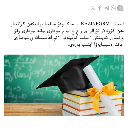
استانا. KAZINFORM - جاڭا وقۋ جىلىنا بولىنگەن گرانتتار
مەن كۆوتالار تۋرالى ق ر ع ج ب م جوعارى جانە جوعارى وقۋ
ورنىنان كەيىنگى ءبىلىم كوميتەتى ءتوراعاسىنىڭ ورىنباسارى
جاننا ەسينبايەۆا ايتىپ بەردى.
Фото: Министерство науки и высшего образования РК.