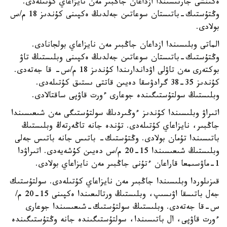
ەكىنشى جارتىسىندا ازداعان جاڭبىر مەن نايزاعاي كۇتىلەدى.
وڭتۇستىك-باتىستان سوعاتىن جەلدىڭ ەكپىنى كۇندىز 18 م/س
بولادى.
الماتى وبلىسىندا ازداعان جاڭبىر مەن نايزاعاي بولجانادى.
وڭتۇستىك-باتىستان سوعاتىن جەلدىڭ ەكپىنى وبلىستىڭ تاۋ
بوكتەرى مەن تاۋلى اۋداندارىندا كۇندىز 18 م/س- قا جەتەدى.
كۇندىز 35-38 گرادۋسقا دەيىن قاتتى ىستىق كۇتىلەدى.
وبلىستىڭ سولتۇستىگىندە جوعارى ءورت قاۋپى ساقتالادى.
اتىراۋ وبلىسىندا كۇندىز ءوڭىردىڭ سولتۇستىگى مەن شىعىسىندا
جاڭبىر، نايزاعاي كۇتىلەدى. تۇندە جانە تاڭەرتەڭ وبلىستىڭ
باتىسىندا تۇمان بولادى. وڭتۇستىك- باتىس جانە باتىس جەلى
وبلىستىڭ شىعىسىندا 15-20 م/س دەيىن كۇشەيەدى. اتىراۋدا
1-ماۋسىمعا قاراعان ءتۇنى جاڭبىر مەن نايزاعاي بولادى.
قىزىلوردا وبلىسىندا جاڭبىر مەن نايزاعاي كۇتىلەدى. سولتۇستىك
جەل باتىسقا اۋىسىپ، وبلىستىڭ ورتالىعىندا ەكپىنى 15-20 م/
س-قا جەتەدى. وبلىستىڭ سولتۇستىك-شىعىسىندا جوعارى
ءورت قاۋپى، ال باتىسىندا، سولتۇستىگىندە جانە وڭتۇستىگىندە