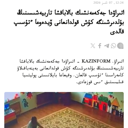
12:24, 07 تامىز 2026
اتىراۋدا جەكەمەنشىك بالاباقشا تاربيەشىسىنىڭ
بۇلدىرشىنگە كۇش قولدانعانى ۆيدەوعا ءتۇسىپ
قالدى
اتىراۋ. KAZINFORM - اتىراۋدا جەكەمەنشىك بالاباقشا
تاربيەشىسىنىڭ بۇلدىرشىنگە كۇش قولدانعانى بەينەباقىلاۋ
كامەراسىنا ءتۇسىپ قالعان. وقيعاعا بايلانىستى پوليتسيا
قىلمىستىق ءىس قوزعادى.