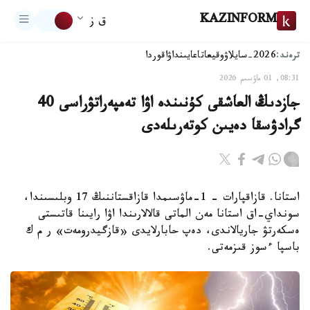
KAZINFORM
ق ز
ترەند:
2026-سايلاۋ
وقيعا
تاعايىنداۋ
اقوردا
08:31, 01 ماۋسىم 2026
جازدىڭ العاشقى كۇنىندە اۋا تەمپەراتۋراسى 40
گرادۋسقا دەيىن كوتەرىلەدى
استانا. قازاقپارات – 1-ماۋسىمدا قازاقستاننىڭ 17 وبلىسىندا،
سونداي-اق استانا مەن الماتى قالالارىندا اۋا رايىنا قاتىستى
ەسكەرتۋ جاريالاندى، دەپ حابارلايدى «قازگيدرومەت» ر م ك
باسپا ءسوز قىزمەتى.