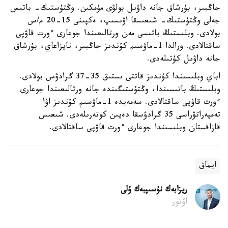
جاڭبىر، بۇرشاق جانە داۋىل بولۋى مۇمكىن. وڭتۇستىك- باتىس
جەلى وڭتۇستىك- شىعىسقا اۋىسىپ، ەكپىنى 15-20 م/س
بولادى. وبلىستىڭ باتىسى مەن ورتالىعىندا جوعارى ءورت قاۋپى
ساقتالادى. ورالدا 1-ماۋسىم كۇندىز جاڭبىر، نايزاعاي، بۇرشاق
جانە داۋىل كۇتىلەدى.
اباي وبلىسىندا كۇندىز قاتتى ىستىق 35-37 گرادۋس بولادى.
وبلىستىڭ باتىسىندا، وڭتۇستىگىندە جانە ورتالىعىندا جوعارى
ءورت قاۋپى ساقتالادى. سەمەيدە 1-ماۋسىم كۇندىز اۋا
تەمپەراتۋراسى 35 گرادۋسقا دەيىن كوتەرىلەدى. شىعىس
قازاقستان وبلىسىندا جوعارى ءورت قاۋپى ساقتالادى.
ايماق
ريزابەك نۇسىپبەك ۇلى
اۆتور