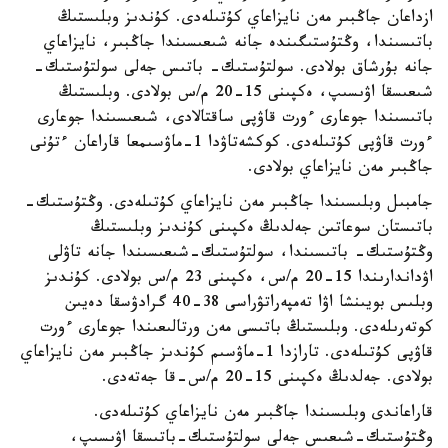
ازداعان جاڭبىر مەن نايزاعاي كۇتىلەدى. كۇندىز وبلىستىڭ
باتىسىندا، وڭتۇستىگىندە جانە شىعىسىندا جاڭبىر، نايزاعاي
جانە بۇرشاق بولادى. سولتۇستىك- باتىس جەلى سولتۇستىك-
شىعىسقا اۋىسىپ، ەكپىنى 15-20 م/س بولادى. وبلىستىڭ
باتىسىندا جوعارى ءورت قاۋپى ساقتالادى، شىعىسىندا جوعارى
ءورت قاۋپى كۇتىلەدى. كوكشەتاۋدا 1-ماۋسىمعا قاراعان ءتۇنى
جاڭبىر مەن نايزاعاي بولادى.
جامبىل وبلىسىندا جاڭبىر مەن نايزاعاي كۇتىلەدى. وڭتۇستىك-
باتىستان سوعاتىن جەلدىڭ ەكپىنى كۇندىز وبلىستىڭ
وڭتۇستىك- باتىسىندا، سولتۇستىك-شىعىسىندا جانە تاۋلى
اۋداندارىندا 15-20 م/س، ەكپىنى 23 م/س بولادى. كۇندىز
وبلىس بويىنشا اۋا تەمپەراتۋراسى 38-40 گرادۋسقا دەيىن
كوتەرىلەدى. وبلىستىڭ باتىسى مەن ورتالىعىندا جوعارى ءورت
قاۋپى كۇتىلەدى. تارازدا 1-ماۋسىم كۇندىز جاڭبىر مەن نايزاعاي
بولادى. جەلدىڭ ەكپىنى 15-20 م/س-قا جەتەدى.
قاراعاندى وبلىسىندا جاڭبىر مەن نايزاعاي كۇتىلەدى.
وڭتۇستىك-شىعىس جەلى سولتۇستىك-باتىسقا اۋىسىپ،