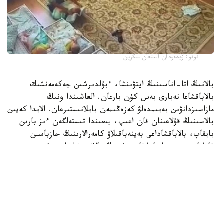
فوتو: ۆيدەودان الىنعان سكرين
بالانىڭ اتا-اناسىنىڭ ايتۋىنشا، ءبۇلدىرشىن جەكەمەنشىك
بالاباقشاعا نەبارى بەس كۇن بارعان. العاشىندا ونىڭ
مازاسىزدانۋىن بەيىمدەلۋ كەزەڭىمەن بايلانىستىرعان. الايدا كەيىن
بالاسىنىڭ قۇلاعىنان قان اعىپ، يىعىندا تىستەلگەن ءىز بارىن
بايقاپ، بالاباقشاداعى بەينەباقىلاۋ كامەرالارىنىڭ جازباسىن
قاراعان. بەينەجازبادا تاربيەشىنىڭ بالانى قولىنان سۇيرەپ،
جۇلقىلاپ، كۇشتەپ ۇيىقتاتۋعا ارەكەتتەنگەنى كورىنەدى.
كىشكەنتايدىڭ اناسى مۇنداي ارەكەتتەر بىرنەشە كۇن بويى
قايتالانعانىن ايتادى.
- دۇيسەنبى، سارسەنبى، بەيسەنبى، جۇما كۇندەرى ءتورت كۇن
بويى بالامدى قورلاعان. كورگەنىمدى ايتىپ جەتكىزە المايمىن.