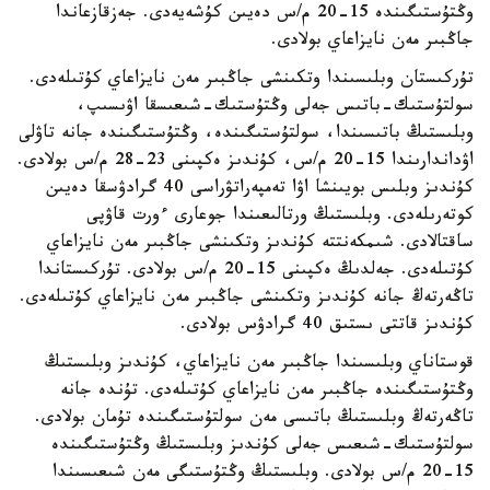
وڭتۇستىگىندە 15-20 م/س دەيىن كۇشەيەدى. جەزقازعاندا
جاڭبىر مەن نايزاعاي بولادى.
تۇركىستان وبلىسىندا وتكىنشى جاڭبىر مەن نايزاعاي كۇتىلەدى.
سولتۇستىك-باتىس جەلى وڭتۇستىك-شىعىسقا اۋىسىپ،
وبلىستىڭ باتىسىندا، سولتۇستىگىندە، وڭتۇستىگىندە جانە تاۋلى
اۋداندارىندا 15-20 م/س، كۇندىز ەكپىنى 23-28 م/س بولادى.
كۇندىز وبلىس بويىنشا اۋا تەمپەراتۋراسى 40 گرادۋسقا دەيىن
كوتەرىلەدى. وبلىستىڭ ورتالىعىندا جوعارى ءورت قاۋپى
ساقتالادى. شىمكەنتتە كۇندىز وتكىنشى جاڭبىر مەن نايزاعاي
كۇتىلەدى. جەلدىڭ ەكپىنى 15-20 م/س بولادى. تۇركىستاندا
تاڭەرتەڭ جانە كۇندىز وتكىنشى جاڭبىر مەن نايزاعاي كۇتىلەدى.
كۇندىز قاتتى ىستىق 40 گرادۋس بولادى.
قوستاناي وبلىسىندا جاڭبىر مەن نايزاعاي، كۇندىز وبلىستىڭ
وڭتۇستىگىندە جاڭبىر مەن نايزاعاي كۇتىلەدى. تۇندە جانە
تاڭەرتەڭ وبلىستىڭ باتىسى مەن سولتۇستىگىندە تۇمان بولادى.
سولتۇستىك-شىعىس جەلى كۇندىز وبلىستىڭ وڭتۇستىگىندە
15-20 م/س بولادى. وبلىستىڭ وڭتۇستىگى مەن شىعىسىندا