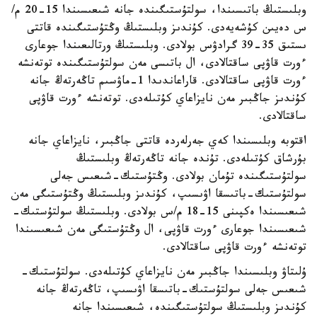
وبلىستىڭ باتىسىندا، سولتۇستىگىندە جانە شىعىسىندا 15-20 م/
س دەيىن كۇشەيەدى. كۇندىز وبلىستىڭ وڭتۇستىگىندە قاتتى
ىستىق 35-39 گرادۋس بولادى. وبلىستىڭ ورتالىعىندا جوعارى
ءورت قاۋپى ساقتالادى، ال باتىسى مەن سولتۇستىگىندە توتەنشە
ءورت قاۋپى ساقتالادى. قاراعاندىدا 1-ماۋسىم تاڭەرتەڭ جانە
كۇندىز جاڭبىر مەن نايزاعاي كۇتىلەدى. توتەنشە ءورت قاۋپى
ساقتالادى.
اقتوبە وبلىسىندا كەي جەرلەردە قاتتى جاڭبىر، نايزاعاي جانە
بۇرشاق كۇتىلەدى. تۇندە جانە تاڭەرتەڭ وبلىستىڭ
سولتۇستىگىندە تۇمان بولادى. وڭتۇستىك-شىعىس جەلى
سولتۇستىك-باتىسقا اۋىسىپ، كۇندىز وبلىستىڭ وڭتۇستىگى مەن
شىعىسىندا ەكپىنى 15-18 م/س بولادى. وبلىستىڭ سولتۇستىك-
شىعىسىندا جوعارى ءورت قاۋپى، ال وڭتۇستىگى مەن شىعىسىندا
توتەنشە ءورت قاۋپى ساقتالادى.
ۇلىتاۋ وبلىسىندا جاڭبىر مەن نايزاعاي كۇتىلەدى. سولتۇستىك-
شىعىس جەلى سولتۇستىك-باتىسقا اۋىسىپ، تاڭەرتەڭ جانە
كۇندىز وبلىستىڭ سولتۇستىگىندە، شىعىسىندا جانە