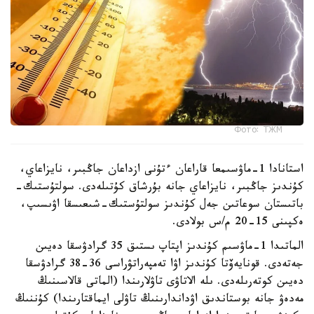
Фото: ТЖМ
استانادا 1-ماۋسىمعا قاراعان ءتۇنى ازداعان جاڭبىر، نايزاعاي،
كۇندىز جاڭبىر، نايزاعاي جانە بۇرشاق كۇتىلەدى. سولتۇستىك-
باتىستان سوعاتىن جەل كۇندىز سولتۇستىك-شىعىسقا اۋىسىپ،
ەكپىنى 15-20 م/س بولادى.
الماتىدا 1-ماۋسىم كۇندىز اپتاپ ىستىق 35 گرادۋسقا دەيىن
جەتەدى. قونايەۆتا كۇندىز اۋا تەمپەراتۋراسى 36-38 گرادۋسقا
دەيىن كوتەرىلەدى. ىلە الاتاۋى تاۋلارىندا (الماتى قالاسىنىڭ
مەدەۋ جانە بوستاندىق اۋداندارىنىڭ تاۋلى ايماقتارىندا) كۇننىڭ