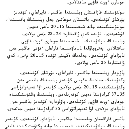
جوعارى ءورت قاۋپى ساقتالادى.
سولتۇستىك قازاقستان وبلىسىندا جاڭبىر، نايزاعاي، كۇندىز
بۇرشاق كۇتىلەدى. باتىستان سوعاتىن جەل وبلىستىڭ باتىسىندا،
سولتۇستىگىندە جانە شىعىسىندا 15-20 م/س دەيىن
كۇشەيەدى، تۇندە كەي ۋاقىتتاردا 23-28 م/س بولادى.
وبلىستىڭ سولتۇستىك- شىعىسىندا جوعارى ءورت قاۋپى
ساقتالادى. پەتروپاۆلدا 1-ماۋسىمعا قاراعان ءتۇنى جاڭبىر مەن
نايزاعاي كۇتىلەدى. جەلدىڭ ەكپىنى تۇندە 15-20 م/س، كەي
ۋاقىتتاردا 25 م/س بولادى.
پاۆلودار وبلىسىندا جاڭبىر، نايزاعاي، بۇرشاق كۇتىلەدى.
وڭتۇستىك جەلدىڭ ەكپىنى كۇندىز وبلىستىڭ باتىسى مەن
وڭتۇستىگىندە 15-20 م/س بولادى. كۇندىز اۋا تەمپەراتۋراسى
35-37 گرادۋسقا دەيىن كوتەرىلەدى. وبلىستىڭ وڭتۇستىگىندە
جوعارى ءورت قاۋپى كۇتىلەدى. پاۆلوداردا كۇندىز جاڭبىر مەن
نايزاعاي بولادى. اۋا تەمپەراتۋراسى 35 گرادۋسقا دەيىن جەتەدى.
باتىس قازاقستان وبلىسىندا جاڭبىر، نايزاعاي كۇتىلەدى. كۇندىز
وبلىستىڭ سولتۇستىگىندە، شىعىسىندا جانە وڭتۇستىگىندە قاتتى