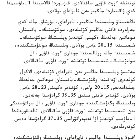
توتەنشە ءورت قاۋپى ساقتالادى. قىزىلوردا قالاسىندا 1-ماۋسىمدا
كەي ۋاقىتتاردا جاڭبىر مەن نايزاعاي بولادى.
ماڭعىستاۋ وبلىسىندا جاڭبىر، نايزاعاي، بۇرشاق جانە كەي
جەرلەردە قاتتى جاڭبىر كۇتىلەدى. سولتۇستىك- باتىستان
سوعاتىن جەلدىڭ ەكپىنى كۇندىز وبلىستىڭ سولتۇستىك-
شىعىسىندا 15-20 م/س بولادى. وبلىستىڭ سولتۇستىگىندە،
شىعىسىندا جانە ورتالىعىندا جوعارى ءورت قاۋپى، ال
سولتۇستىك-شىعىسىندا توتەنشە ءورت قاۋپى ساقتالادى.
جەتىسۋ وبلىسىندا جاڭبىر مەن نايزاعاي كۇتىلەدى. الاكول
كولدەرى اۋدانىندا وڭتۇستىك-باتىستان سوعاتىن جەلدىڭ
جىلدامدىعى 15-20 م/س، كۇندىز ەكپىنى 23-28 م/س
بولادى. كۇندىز قاتتى ىستىق 35-38 گرادۋسقا جەتەدى.
وبلىستىڭ وڭتۇستىگىندە جوعارى ءورت قاۋپى، ال سولتۇستىگى
مەن شىعىسىندا توتەنشە ءورت قاۋپى ساقتالادى. تالدىقورعاندا
1-ماۋسىم كۇندىز اۋا تەمپەراتۋراسى 35-37 گرادۋسقا دەيىن
كوتەرىلەدى.
اقمولا وبلىسىندا جاڭبىر، نايزاعاي، وبلىستىڭ وڭتۇستىگىندە