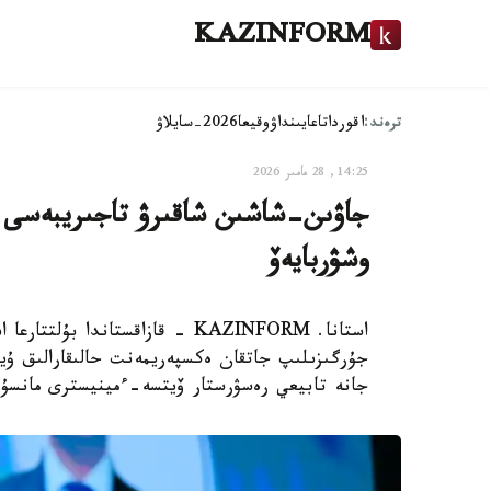
KAZINFORM
ترەند:
اقوردا
تاعايىنداۋ
وقيعا
2026-سايلاۋ
14:25, 28 مامىر 2026
جاۋىن-شاشىن شاقىرۋ تاجىريبەسى قا
وشۋربايەۆ
استانا. KAZINFORM - قازاقستاند
جۇرگىزىلىپ جاتقان ەكسپەريمەنت حالىقارالىق ۇيى
جانە تابيعي رەسۋرستار ۆيتسە-ءمينيسترى مانسۇر 