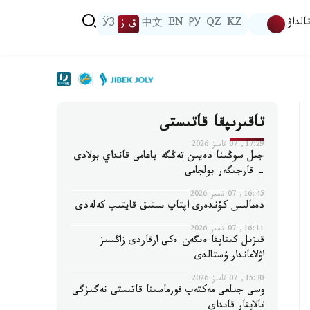
الداۋ
KZ
QZ
РУ
EN
中文
ق ز
ЎЗ
تاقىرىپقا قاتىستى
17:29, 07 تامىز 2026
جىل سوڭىنا دەيىن تەڭگە باعامى قانداي بولادى
- قارجىگەر بولجامى
16:45, 07 تامىز 2026
دەمالىس كۇندەرى اپتاپ ىستىق قايتىپ كەلەدى
16:11, 07 تامىز 2026
قىزىل كىتاپقا ەنگەن ەكى ارقاردى زاڭسىز
اۋلاعاندار ۇستالدى
15:30, 07 تامىز 2026
وسى جىلعى مەكتەپ فورماسىنا قاتىستى نەگىزگى
تالاپتار قانداي