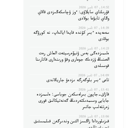
14:52, 07 تامىز 2026
قۇرىلتاي سايلاۋى: ءوز ۋچاسكەڭىزدى قالاي
وڭاي تابۋعا بولادى
14:39, 07 تامىز 2026
سەمەيدە ءبىر كۇندە قايدا ايالداپ، نە كورۋگە
بولادى
14:23, 07 تامىز 2026
ەلىمىزدەگى بەس ۋنيۆەرسيتەت العاش رەت
الەمنىڭ ۇزدىك جوعارى وقۋ ورىندارى قاتارىنا
قوسىلدى
14:09, 07 تامىز 2026
تاعى ءبىر بلوگەرگە ىزدەۋ جاريالاندى
13:41, 07 تامىز 2026
قازاق-جاپون بىرلەسكەن جوباسى: ەلىمىزدە
جابايى وسىمدىكتەردىڭ گەنەتيكالىق قورى
زەرتتەلىپ جاتىر
13:06, 07 تامىز 2026
قىزىلوردادا زاڭسىز التىن وندىرگەن قىلمىستىق