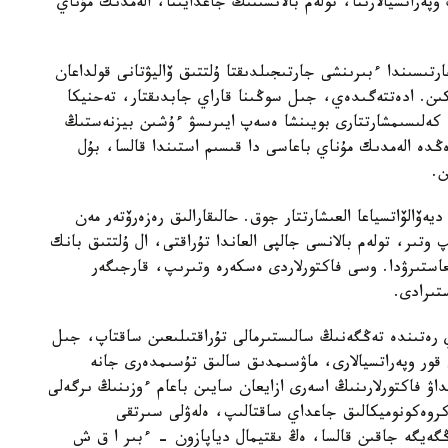
پەراتسيالارىنا، تولەم بالانسىنىڭ جاعدايىنا، الەمدىك مۇناي
تىسىندا ءبىرىنشى جارتىجىلدىقتا ۇلتتىق ۆاليۋتانى قولداعان
مكىن. ادەتتەگىدەي، جىل سوڭىنا قاراي جابدىقتار، تەحنيكا
ا كەلىسىمشارتتارى بويىنشا ەسەپ ايىرىسۋ ءۇشىن بيزنەستىڭ
دە الەمدىك مۇناي باعاسى دا قىسىم استىندا قالسا، بۇل
ن.
ەۆالۆاتسياعا العىشارتتار جوق. حالىقارالىق رەزەرۆتەر مەن
 وتىر، تولەم بالانسى جالپى العاندا تۇراقتى، ال ۇلتتىق بانك
استىرۋدا. وسى فاكتورلاردى ەسكەرە وتىرىپ، قارجىگەر
تىرادى.
ي رەتىندە تەڭگەنىڭ سالىستىرمالى تۇراقتىلىعىن ساقتاپ، جىل
 قور وپەراتسيالارى، ماۋسىمدىق سالىق تۇسىمدەرى جانە
داۋ فاكتورلارىنىڭ اسەرى ازايعان سايىن باعام ءوزىنىڭ ىرگەلى
كروەكونوميكالىق جاعداي ساقتالىپ، ەلەۋلى سىرتقى
ڭگەيگە جاقىن قالسا، ەڭ ىقتيمال دياپازون - ءبىر ا ق ش