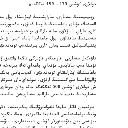
دوللارى ءۇشىن 475- 495 تەڭگە.»
وپتيميستىك سەناري. ساراپشىنىڭ ايتۋىنشا، بۇل سەنا
الەمدىك مۇناي باعاسىنىڭ قالپىنا كەلۋى، ەكسپورتت
ءارى قاراي باياۋلاۋى جانە بازالىق مولشەرلەمە بىرتى
ينفلياتسيالىق قىسىم ودان ءارى بىرتىندەپ تومەندەۋ
تاۋەكەل سەناريى. قارجىگەر قازىرگى تاڭدا ۇلتتىق ۆا
نۇسقا دەپ سانايدى. مۇنداي جاعداي تەك بىرنەشە قولا
باعاسىنىڭ ايتارلىقتاي تومەندەۋى، گەوساياسي بەلگ
ۆاليۋتاسىنا سۇرانىسىنىڭ ارتۋى، سونداي-اق سىرتقى 
ش دوللارى ءۇشىن 500 تەڭگەگە جانە
سەناريدىڭ ىقتيمالدىعىن بازالىق سەناريمەن سالىستى
سونىمەن قاتار سايدا تلەۋلەنوۆانىڭ پىكىرىنشە، ەك
بيزنەس پەن ينۆەستورلار ءۇشىن شىعىنداردى، ينۆەست