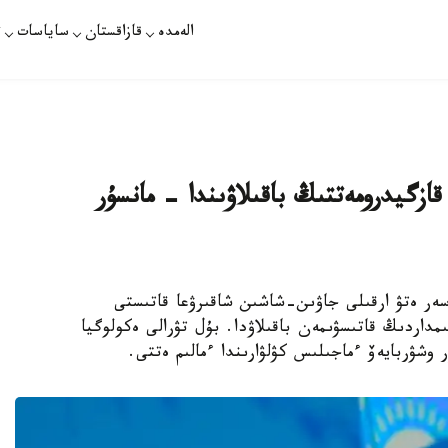
الەمدە
قازاقستان
ساياسات
ت
زگيدرومەتتىڭ باقىلاۋىندا - مانسۇر
ا بۇلتتارعا اسەر ەتۋ ارقىلى جاۋىن-شاشىن شاقىرۋعا قاتىستى
مداردىڭ قاتىسۋىمەن باقىلاۋدا. بۇل تۋرالى ەكولوگيا
وشۋربايەۆ ءماجىلىس كۋلۋارىندا ءمالىم ەتتى.