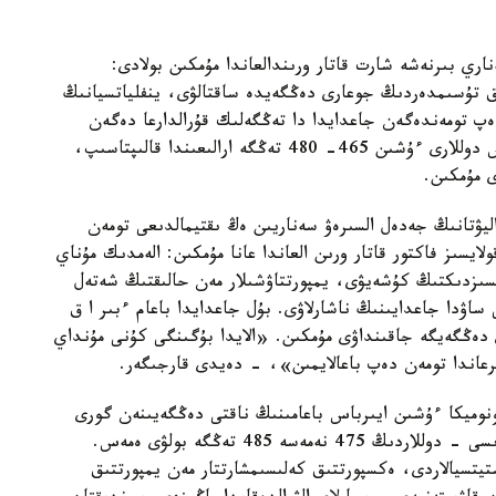
ري بىرنەشە شارت قاتار ورىندالعاندا مۇمكىن بولادى:
ىق تۇسىمدەردىڭ جوعارى دەڭگەيدە ساقتالۋى، ينفلياتسيانىڭ
ندەپ تومەندەگەن جاعدايدا دا تەڭگەلىك قۇرالدارعا دەگەن
سەنىمنىڭ ساقتالۋى. بۇل جاعدايدا باعام ءبىر ا ق ش دوللارى ءۇشىن 465- 480 تەڭگە ارالىعىندا قالىپتاسىپ،
ى مۇمكىن.
ليۋتانىڭ جەدەل السىرەۋ سەناريىن ەڭ ىقتيمالدىعى تومەن
يسىز فاكتور قاتار ورىن العاندا عانا مۇمكىن: الەمدىك مۇناي
ىسىزدىكتىڭ كۇشەيۋى، يمپورتتاۋشىلار مەن حالىقتىڭ شەتەل
ساۋدا جاعدايىنىڭ ناشارلاۋى. بۇل جاعدايدا باعام ءبىر ا ق
 ودان جوعارى دەڭگەيگە جاقىنداۋى مۇمكىن. «الايدا بۇگىنگى كۇنى مۇنداي
رعاندا تومەن دەپ باعالايمىن»، - دەيدى قارجىگەر.
ونوميكا ءۇشىن ايىرباس باعامىنىڭ ناقتى دەڭگەيىنەن گورى
ونىڭ بولجامدىلىعى الدەقايدا ماڭىزدى. «ەڭ ماڭىزدىسى - دوللاردىڭ 475 نەمەسە 485 تەڭگە بولۋى ەمەس.
يتسيالاردى، ەكسپورتتىق كەلىسىمشارتتار مەن يمپورتتىق