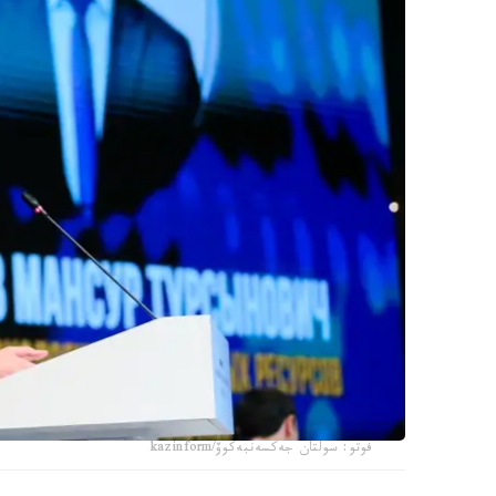
فوتو: سولتان جەكسەنبەكوۆ/kazinform