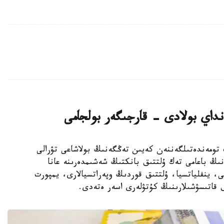
نداي بولادى - قارجىگەر بولجامى
ەت تومەندەتىلگەننەن كەيىن تەڭگەنىڭ بولاشاعى تۋرالى
تانىڭ باعامى تەك ۇلتتىق بانكتىڭ شەشىمدەرىنە عانا
، ينفلياتسيا، ۇلتتىق قوردىڭ وپەراتسيالارى، يمپورت
 قاتىسۋشىلارىنىڭ كۇتۋلەرى اسەر ەتەدى.