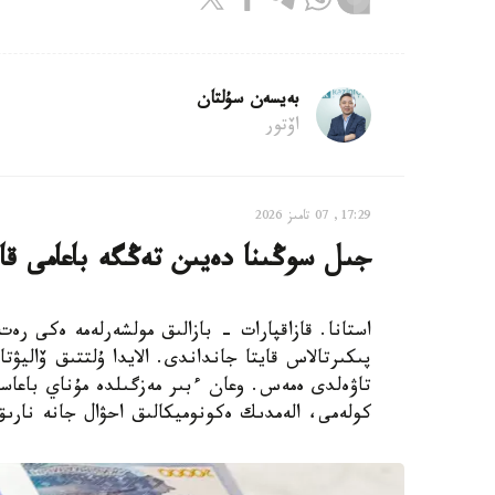
بەيسەن سۇلتان
اۆتور
17:29, 07 تامىز 2026
جىل سوڭىنا دەيىن تەڭگە باعامى قا
استانا. قازاقپارات - بازالىق مولشەرلەمە ەكى ر
پىكىرتالاس قايتا جانداندى. الايدا ۇلتتىق ۆاليۋ
تاۋەلدى ەمەس. وعان ءبىر مەزگىلدە مۇناي باعاسى
كولەمى، الەمدىك ەكونوميكالىق احۋال جانە نارىق