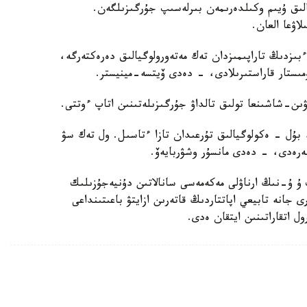
الىق ۇيىم وكىلدەرىمەن بىرلەسىپ جۇرگىزىلگەن.
اۋعا العان.
ءبىزدىڭ تاراپىمىزدان تەك مەتەورولوگيالىق دەرەكتەرگە،
مىستار قاراستىرىلادى، - دەدى ۆيتسە-مينيستر.
ىن-شاشىنعا تولىق تالداۋ جۇرگىزىلەتىنىن اتاپ ءوتتى.
بۇل - ەكولوگيالىق تۇرعىدان تازا ءتاسىل. ول تەك سۋ
بەرەدى، - دەدى مانسۇر وشۋربايەۆ.
ۇ ۇ-نىڭ ارناۋلى مەكەمەسى سانالاتىن دۇنيەجۇزىلىك
 جانە تابيعي اپاتتاردىڭ قاتەرىن ازايتۋ باعىتىنداعى
ل اتقاراتىنىن ايتقان ەدى.