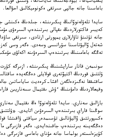
ينفلياسياعا، بيۋدجەتتىك ساياساتقا، ۇلتتىق قوردىڭ و
باعاسىنا جانە جالپى سىرتقى ەكونوميكالىق احۋالعا.
سايدا تلەۋلەنوۆانىڭ پىكىرىنشە، جىلدىڭ ەكىنشى جار
كەيبىر فاكتورلاردىڭ ىقپالى بىرتىندەپ السىرەۋى مۇ
جانە تۇتىنۋ تاۋارلارى يمپورتى ارتادى، سىرتقى ساۋد
شەتەل ۆاليۋتاسىنا سۇرانىسى وسەدى. ەگەر وسى كەزەڭ
تەڭگە باعامىنىڭ بىرتىندەپ السىرەۋىنە اكەلۋى مۇمكى
سونىمەن قاتار ساراپشىنىڭ پىكىرىنشە، ازىرگە كۇرت دي
ۇلتتىق قوردىڭ اكتيۆتەرى قولايلى دەڭگەيدە ساقتالىپ
ساقتىققا نەگىزدەلگەن اقشا-كرەديت ساياساتىن جالع
وقيعالاردىڭ دامۋىنىڭ ءۇش ىقتيمال سسەناريىن قاراس
بازالىق سەناري. سايدا تلەۋلەنوۆا ەڭ ىقتيمال سەنار
سوڭىنا قاراي بىرتىندەپ السىرەۋىن اتايدى. «ۇلتتىق
ەكسپورتتىق ۆاليۋتالىق تۇسىمدەر سياقتى ۋاقىتشا قول
دەڭگەيىنە بىرتىندەپ جاقىندايدى. ەگەر قازىرگى ما
كۇيزەلىستەر بولماسا جانە مۇناي باعاسى قازىرگى دە