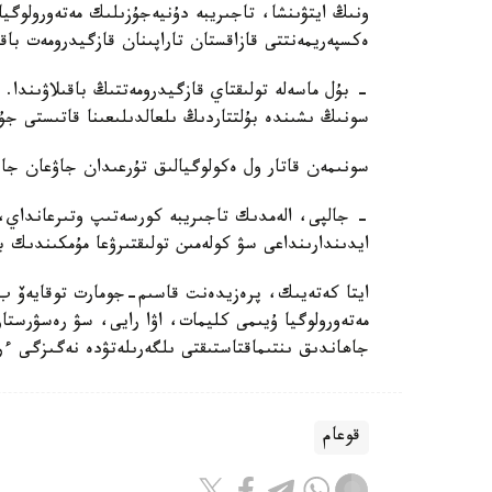
ونىڭ ايتۋىنشا، تاجىريبە دۇنيەجۇزىلىك مەتەورولوگي
ەكسپەريمەنتتى قازاقستان تاراپىنان قازگيدرومەت باقىل
- بۇل ماسەلە تولىقتاي قازگيدرومەتتىڭ باقىلاۋىندا. 
سونىڭ ىشىندە بۇلتتاردىڭ ىلعالدىلىعىنا قاتىستى جۇ
سونىمەن قاتار ول ەكولوگيالىق تۇرعىدان جاۋعان جاۋ
- جالپى، الەمدىك تاجىريبە كورسەتىپ وتىرعانداي، 
ايدىندارىنداعى سۋ كولەمىن تولىقتىرۋعا مۇمكىندىك 
ايتا كەتەيىك، پرەزيدەنت قاسىم-جومارت توقايەۆ ب 
مەتەورولوگيا ۇيىمى كليمات، اۋا رايى، سۋ رەسۋرستارى
جاھاندىق ىنتىماقتاستىقتى ىلگەرىلەتۋدە نەگىزگى ءرو
قوعام