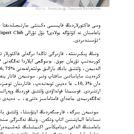
Фото: Александр Павский/Kazinform
وسى فاكتورلاردىڭ قايسىسى ەكىنشى جارتىجىلدىقتا 
ءتۇسىندىردى.
ونىڭ پىكىرىنشە، قازىرگى تاڭدا ىرگەلى فاكتورلار 
كورسەتىپ تۇرعان جوق. «سوڭعى ايلاردا تەڭگەنى ءبى
دان %10,3- عا دەيىن تومەندەپ، قاتارىنان ت
ارتتىردى. قوسىمشا قولداۋدى ۇلتتىق قوردىڭ وپەراتسيا
تەڭگەرىمدى جاعداي قامتاماسىز ەتتى»، - دەيدى س
سونىمەن بىرگە، قارجىگەردىڭ ايتۋىنشا، ۇلتتىق بانك
نىساناعا المايتىنىن اتاپ وتكەن. ونىڭ نەگىزگى مىند
باعامىنىڭ الداعى ديناميكاسى اكىمشىلىك شەشىمدەرگ